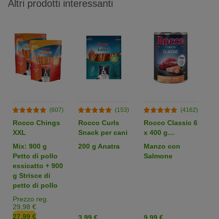
Altri prodotti interessanti
(607)
(153)
(4162)
Rocco Chings
Rocco Curls
Rocco Classic 6
S
XXL
Snack per cani
x 400 g
ig
Alimento umido
p
Mix: 900 g
200 g Anatra
Manzo con
4 
per cani
Petto di pollo
Salmone
s
essicatto + 900
ca
g Strisce di
p
petto di pollo
l
Prezzo reg.
29,98 €
27,99 €
3,99 €
9,99 €