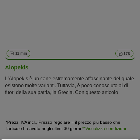
ad oltre 1000 anni fa.
11 min
178
Alopekis
L'Alopekis è un cane estremamente affascinante del quale
esistono molte varianti. Tuttavia, è poco conosciuto al di
fuori della sua patria, la Grecia. Con questo articolo
desideriamo contribuire a farlo conoscere un po’ di più. Ti
presentiamo, quindi, questo cagnolino greco docile e
perfetto come cane da famiglia.
*Prezzi IVA incl., Prezzo regolare = il prezzo più basso che
l'articolo ha avuto negli ultimi 30 giorni
**Visualizza condizioni.