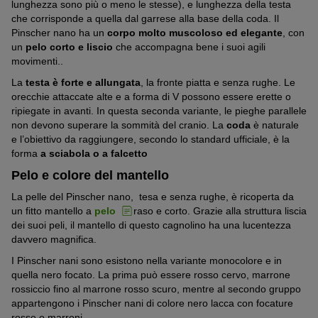
lunghezza sono più o meno le stesse), e lunghezza della testa
che corrisponde a quella dal garrese alla base della coda. Il
Pinscher nano ha un
corpo molto muscoloso ed elegante
, con
un
pelo corto e liscio
che accompagna bene i suoi agili
movimenti..
La
testa è forte e allungata
, la fronte piatta e senza rughe. Le
orecchie attaccate alte e a forma di V possono essere erette o
ripiegate in avanti. In questa seconda variante, le pieghe parallele
non devono superare la sommità del cranio. La
coda
è naturale
e l’obiettivo da raggiungere, secondo lo standard ufficiale, è la
forma
a sciabola o a falcetto
Pelo e colore del mantello
La pelle del Pinscher nano, tesa e senza rughe, è ricoperta da
un fitto mantello a
pelo
raso e corto. Grazie alla struttura liscia
dei suoi peli, il mantello di questo cagnolino ha una lucentezza
davvero magnifica.
I Pinscher nani sono esistono nella variante monocolore e in
quella nero focato. La prima può essere rosso cervo, marrone
rossiccio fino al marrone rosso scuro, mentre al secondo gruppo
appartengono i Pinscher nani di colore nero lacca con focature
rosse o marroni.