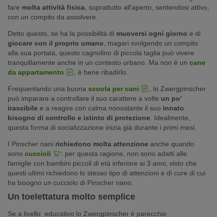
fare
molta attività fisica
, soprattutto all’aperto, sentendosi attivo,
con un compito da assolvere.
Detto questo, se ha la possibilità di
muoversi ogni giorno
e di
giocare con il proprio umano
, magari svolgendo un compito
alla sua portata, questo cagnolino di piccola taglia può vivere
tranquillamente anche in un contesto urbano. Ma non è un
cane
da appartamento
, è bene ribadirlo.
Frequentando una buona
scuola per cani
, lo Zwergpinscher
può imparare a controllare il suo carattere a volte
un po’
irascibile
e a reagire con calma nonostante il suo
innato
bisogno di controllo e istinto di protezione
. Idealmente,
questa forma di socializzazione inizia già durante i primi mesi.
I Pinscher nani
richiedono molta attenzione
anche quando
sono
cuccioli
: per questa ragione, non sono adatti alle
famiglie con bambini piccoli di età inferiore ai 3 anni, visto che
questi ultimi richiedono lo stesso tipo di attenzioni e di cure di cui
ha bisogno un cucciolo di Pinscher nano.
Un toelettatura molto semplice
Se a livello educativo lo Zwergpinscher è parecchio