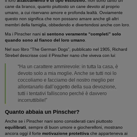
Il loro
attaccamento è di tipo esclusivo:
non sono tanto un
cane da branco, quanto piuttosto un cane devoto al proprio
umano, a cui riservano amore e profonda lealtà. Ovviamente
questo non significa che non possano amare anche gli altri
membri della famiglia, obbedendo e divertendosi anche con loro.
Ma i Pinscher nani
si sentono veramente “completi” solo
quando sono al fianco del loro umano
.
Nel suo libro “The German Dogs”, pubblicato nel 1905, Richard
Strebel descrisse così il Pinscher nano che viveva con lui:
“Ha un carattere ammirevole: in tutta la casa, è
devoto solo a mia moglie. Anche se tutti noi lo
coccoliamo e facciamo del nostro meglio per
allontanarlo dall’oggetto della sua devozione,
tutti i tentativi falliscono perché è davvero
incorruttibile!”
Quanto abbaia un Pinscher?
Anche se i Pinscher nani sono considerati cani piuttosto
equilibrati
, sempre di buon umore e giocherelloni, mostrano
ancora oggi il forte
motivazione protettiva
che apparteneva ai