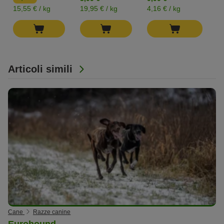
0
15,55 € / kg
19,95 € / kg
4,16 € / kg
Articoli simili
Cane
Razze canine
Eurohound