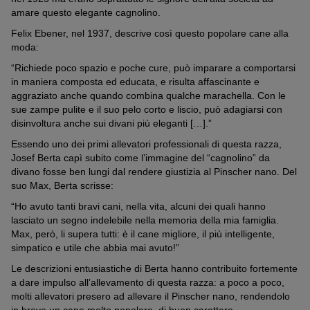
amare questo elegante cagnolino.
Felix Ebener, nel 1937, descrive così questo popolare cane alla
moda:
“Richiede poco spazio e poche cure, può imparare a comportarsi
in maniera composta ed educata, e risulta affascinante e
aggraziato anche quando combina qualche marachella. Con le
sue zampe pulite e il suo pelo corto e liscio, può adagiarsi con
disinvoltura anche sui divani più eleganti […].”
Essendo uno dei primi allevatori professionali di questa razza,
Josef Berta capì subito come l’immagine del “cagnolino” da
divano fosse ben lungi dal rendere giustizia al Pinscher nano. Del
suo Max, Berta scrisse:
“Ho avuto tanti bravi cani, nella vita, alcuni dei quali hanno
lasciato un segno indelebile nella memoria della mia famiglia.
Max, però, li supera tutti: è il cane migliore, il più intelligente,
simpatico e utile che abbia mai avuto!”
Le descrizioni entusiastiche di Berta hanno contribuito fortemente
a dare impulso all’allevamento di questa razza: a poco a poco,
molti allevatori presero ad allevare il Pinscher nano, rendendolo
in breve un cane molto popolare, di buon carattere,