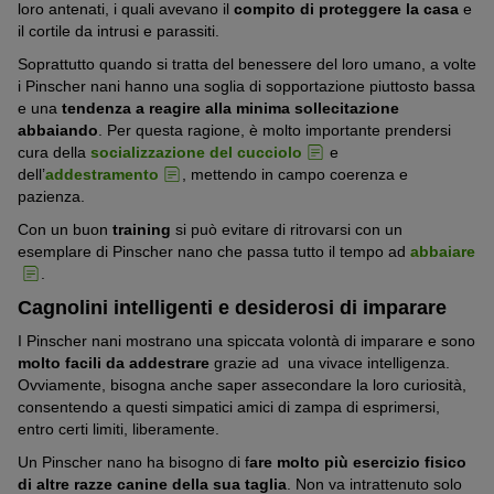
loro antenati, i quali avevano il
compito di proteggere la casa
e
il cortile da intrusi e parassiti.
Soprattutto quando si tratta del benessere del loro umano, a volte
i Pinscher nani hanno una soglia di sopportazione piuttosto bassa
e una
tendenza a reagire alla minima sollecitazione
abbaiando
. Per questa ragione, è molto importante prendersi
cura della
socializzazione del cucciolo
e
dell’
addestramento
, mettendo in campo coerenza e
pazienza.
Con un buon
training
si può evitare di ritrovarsi con un
esemplare di Pinscher nano che passa tutto il tempo ad
abbaiare
.
Cagnolini intelligenti e desiderosi di imparare
I Pinscher nani mostrano una spiccata volontà di imparare e sono
molto facili da addestrare
grazie ad una vivace intelligenza.
Ovviamente, bisogna anche saper assecondare la loro curiosità,
consentendo a questi simpatici amici di zampa di esprimersi,
entro certi limiti, liberamente.
Un Pinscher nano ha bisogno di f
are molto più esercizio fisico
di altre razze canine della sua taglia
. Non va intrattenuto solo