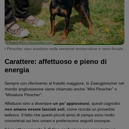
© Grigory Bruev / stock.adobe.com
I Pinscher nani esistono nella versione monocolore e nero-focato.
Carattere: affettuoso e pieno di
energia
Sempre con riferimento al fratello maggiore, lo Zwergpinscher nel
mondo anglosassone viene chiamato anche “Mini Pinscher” o
“Miniature Pinscher”.
Affettuosi sino a diventare
un po’ appiccicosi
, questi cagnolini
non amano essere lasciati soli
, come ricorda un proverbio
tedesco. Il fatto che questi piccoli amici di zampa sono molto
concentrati sui loro umani e preferiscono seguirli ovunque.