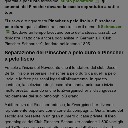
guardia e per il loro fortissimo
istinto predatorio
,
gli
antenati del Pinscher davano la caccia soprattutto a ratti e
topi
.
Si usava distinguere tra
Pinscher a pelo liscio e Pinscher a
pelo duro
, questi ultimi ora conosciuti con il nome di
Schnauzer
(laddove un tempo facevano parte della stessa razza). Lo
dimostra il fatto che ancora oggi esiste in Germania il “Club
Pinscher-Schnauzer”, fondato nel lontano 1895.
Separazione dei Pinscher a pelo duro e Pinscher
a pelo liscio
Fu solo all’inizio del Novecento che il fondatore del club, Josef
Berta, iniziò a separare i Pinscher a pelo duro da quelli a pelo
liscio, e lo fece per scopi legati all’allevamento. In questo
contesto, la selezione degli esemplari nani a pelo puro iniziò
molto presto, facendo sì che lo Zwergpinscher si distinguesse
rapidamente dai suoi omologhi più grandi.
A differenza del Pinscher tedesco, lo Zwergpinscher divenne
rapidamente popolare come cane da compagnia. Già all’inizio del
secolo era presente in un gran numero di case private. Il libro
genealogico del Club Pinscher-Schnauzer contiene 1.300 voci già
nel 1925 ma erano soprattutto le signore dell’alta società ad