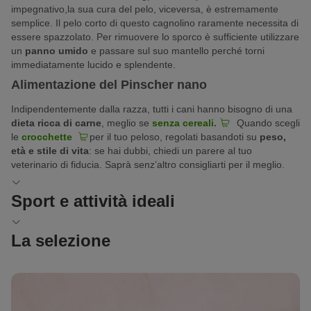
impegnativo,la sua cura del pelo, viceversa, è estremamente
semplice. Il pelo corto di questo cagnolino raramente necessita di
essere spazzolato. Per rimuovere lo sporco è sufficiente utilizzare
un
panno umido
e passare sul suo mantello perché torni
immediatamente lucido e splendente.
Alimentazione del Pinscher nano
Indipendentemente dalla razza, tutti i cani hanno bisogno di una
dieta ricca di carne
, meglio se
senza cereali.
Quando scegli
le
crocchette
per il tuo peloso, regolati basandoti su
peso,
età e stile di vita
: se hai dubbi, chiedi un parere al tuo
veterinario di fiducia. Saprà senz’altro consigliarti per il meglio.
Sport e attività ideali
Un ottimo cane per fare attività nel tempo libero
La selezione
Nonostante le loro dimensioni, i Pinscher nani sono o
ttimi cani
con cui praticare tantissime attività nel tempo libero
Cerca un allevatore serio e affidabile
: dal
trekking
all’escursionismo, dall’
agility per cani piccoli
Vorresti adottare un Pinscher nano ma non sai a chi rivolgerti? Un
alle uscite in
bici,
sino alla corsa con il cane.
primo passo è quello di fare riferimento al
Club Italiano