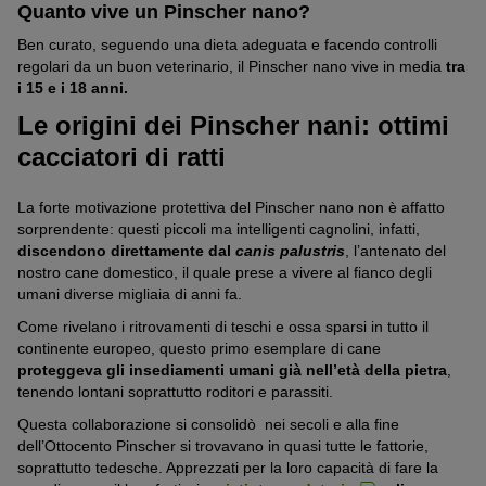
Forse l’unica cosa che accomuna tutti i Pinscher è la
sensibilità
Quanto vive un Pinscher nano?
al freddo
, soprattutto relativamente alle orecchie che, essendo
Ben curato, seguendo una dieta adeguata e facendo controlli
particolarmente sottili, sono a rischio congelamento. Se vivi in
regolari da un buon veterinario, il Pinscher nano vive in media
tra
zone fredde o stai pensando ad una vacanza in montagna, è
i 15 e i 18 anni.
meglio acquistare al tuo Pinscher nano un
cappotto per cani
che lo tenga al caldo.
Le origini dei Pinscher nani: ottimi
cacciatori di ratti
La forte motivazione protettiva del Pinscher nano non è affatto
sorprendente: questi piccoli ma intelligenti cagnolini, infatti,
discendono direttamente dal
canis palustris
, l’antenato del
nostro cane domestico, il quale prese a vivere al fianco degli
umani diverse migliaia di anni fa.
Come rivelano i ritrovamenti di teschi e ossa sparsi in tutto il
continente europeo, questo primo esemplare di cane
proteggeva gli insediamenti umani già nell’età della pietra
,
tenendo lontani soprattutto roditori e parassiti.
Questa collaborazione si consolidò nei secoli e alla fine
dell’Ottocento Pinscher si trovavano in quasi tutte le fattorie,
soprattutto tedesche. Apprezzati per la loro capacità di fare la