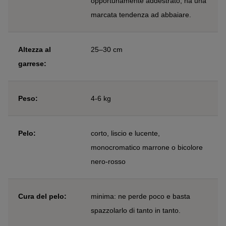
opportunamente addestrato, ha una
marcata tendenza ad abbaiare.
Altezza al
25–30 cm
garrese:
Peso:
4-6 kg
Pelo:
corto, liscio e lucente,
monocromatico marrone o bicolore
nero-rosso
Cura del pelo:
minima: ne perde poco e basta
spazzolarlo di tanto in tanto.