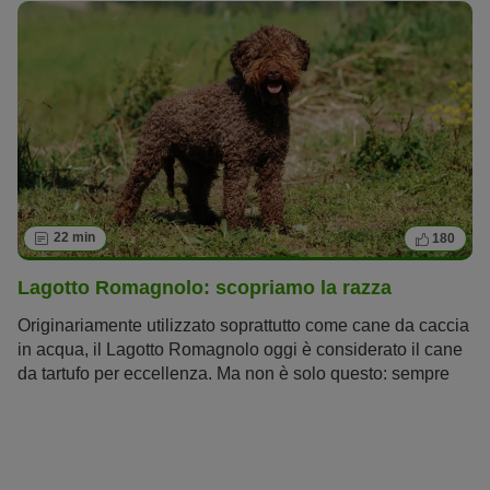
volentieri cura del loro pelo morbido come la seta.
22 min
180
Lagotto Romagnolo: scopriamo la razza
Originariamente utilizzato soprattutto come cane da caccia
in acqua, il Lagotto Romagnolo oggi è considerato il cane
da tartufo per eccellenza. Ma non è solo questo: sempre
più persone, infatti, se ne appassionano per via della sua
indole sportiva e per il carattere simpatico, da perfetto cane
da compagnia. Scopriamo tutto quello che c’è da sapere
su questo cane da acqua italiano, le cui origini risalgono