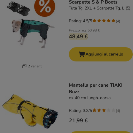
Scarpette S & P Boots
Tuta Tg. 2XL + Scarpette Tg. L (5)
Rating: 4.5/5
(
4
)
Prezzo reg.
50,98 €
48,49 €
Aggiungi al carrello
2 varianti
Mantella per cane TIAKI
Buzz
ca. 40 cm lungh. dorso
Rating: 3.3/5
(
4
)
21,99 €