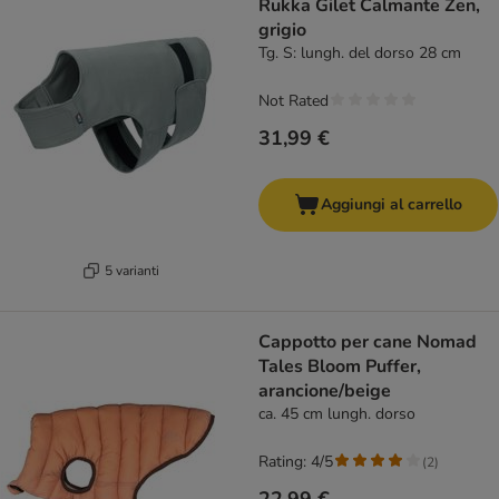
Rukka Gilet Calmante Zen,
grigio
Tg. S: lungh. del dorso 28 cm
Not Rated
31,99 €
Aggiungi al carrello
5 varianti
Cappotto per cane Nomad
Tales Bloom Puffer,
arancione/beige
ca. 45 cm lungh. dorso
Rating: 4/5
(
2
)