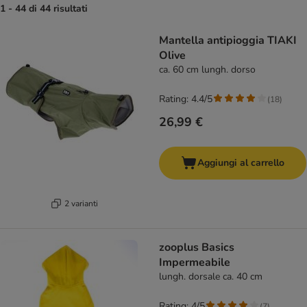
1 - 44 di 44 risultati
product items have been changed
Mantella antipioggia TIAKI
Olive
ca. 60 cm lungh. dorso
Rating: 4.4/5
(
18
)
26,99 €
Aggiungi al carrello
2 varianti
zooplus Basics
Impermeabile
lungh. dorsale ca. 40 cm
Rating: 4/5
(
7
)