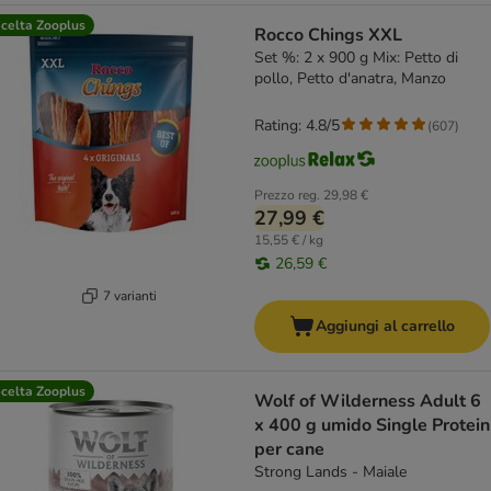
celta Zooplus
Rocco Chings XXL
Set %: 2 x 900 g Mix: Petto di
pollo, Petto d'anatra, Manzo
Rating: 4.8/5
(
607
)
Prezzo reg.
29,98 €
27,99 €
15,55 € / kg
26,59 €
7 varianti
Aggiungi al carrello
celta Zooplus
Wolf of Wilderness Adult 6
x 400 g umido Single Protein
per cane
Strong Lands - Maiale