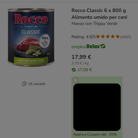
Rocco Classic 6 x 800 g
Alimento umido per cani
Manzo con Trippa Verde
Rating: 4.5/5
(
4560
)
17,99 €
3,75 € / kg
17,09 €
15 varianti
Applica Coupon del -25%