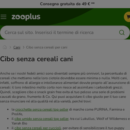
Consegna gratuita da 49 € **
Overview
catalogo
Cerca
prodotti
Cani
Cibo senza cereali per cani
Cibo senza cereali cani
Anche se i nostri fedeli amici sono diventati sempre più onnivori, la percentuale di
cereali che mettiamo nelle loro ciotole dovrebbe essere minima o nulla. Molti cani,
infatti, soffrono di allergie e intolleranze alimentari dovute proprio all’assunzione di
cereali: il loro intestino molto corto non riesce ad assimilare i carboidrati grezzi.
Quindi, scegliere cibo e snack grain free evita al tuo peloso una serie di problemi
causati da grano, frumento & Co. Qui puoi acquistare il cibo giusto per il tuo cane
senza rinunciare né alla qualità né alla varietà, perché trovi:
le
crocchette senza cereali top seller
di marche come PURINA, Farmina e
Prolife,
il
cibo umido senza cereali top seller
, tra cui Lukullus, Wolf of Wilderness e
Yarrah Bio
il
cibo senza cereali per cuccioli
, per evitare di sensibilizzare il tuo puppy