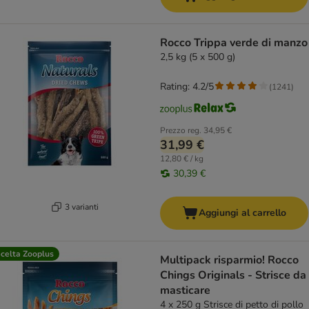
Rocco Trippa verde di manzo
2,5 kg (5 x 500 g)
Rating: 4.2/5
(
1241
)
Prezzo reg.
34,95 €
31,99 €
12,80 € / kg
30,39 €
3 varianti
Aggiungi al carrello
celta Zooplus
Multipack risparmio! Rocco
Chings Originals - Strisce da
masticare
4 x 250 g Strisce di petto di pollo