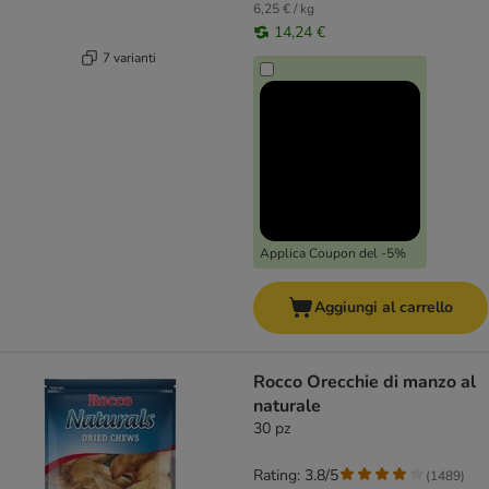
6,25 € / kg
14,24 €
7 varianti
Applica Coupon del -5%
Aggiungi al carrello
Rocco Orecchie di manzo al
naturale
30 pz
Rating: 3.8/5
(
1489
)