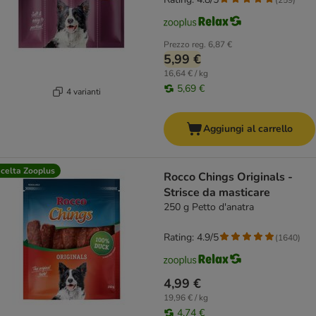
Prezzo reg.
6,87 €
5,99 €
16,64 € / kg
5,69 €
4 varianti
Aggiungi al carrello
celta Zooplus
Rocco Chings Originals -
Strisce da masticare
250 g Petto d'anatra
Rating: 4.9/5
(
1640
)
4,99 €
19,96 € / kg
4,74 €