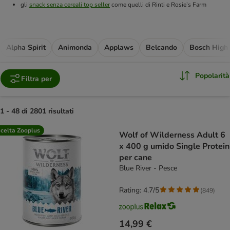
gli
snack senza cereali top seller
come quelli di Rinti e Rosie’s Farm
Alpha Spirit
Animonda
Applaws
Belcando
Bosch High
Popolarità
Filtra per
1 - 48 di 2801 risultati
product items have been changed
celta Zooplus
Wolf of Wilderness Adult 6
x 400 g umido Single Protein
per cane
Blue River - Pesce
Rating: 4.7/5
(
849
)
14,99 €