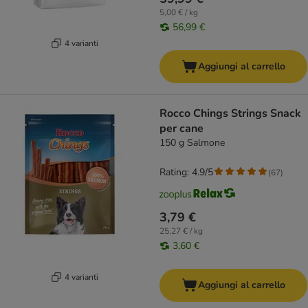
5,00 € / kg
56,99 €
4 varianti
Aggiungi al carrello
Rocco Chings Strings Snack
per cane
150 g Salmone
Rating: 4.9/5
(
67
)
3,79 €
25,27 € / kg
3,60 €
4 varianti
Aggiungi al carrello