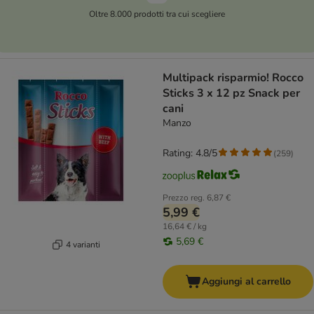
Oltre 8.000 prodotti tra cui scegliere
Multipack risparmio! Rocco
Sticks 3 x 12 pz Snack per
cani
Manzo
Rating: 4.8/5
(
259
)
Prezzo reg.
6,87 €
5,99 €
16,64 € / kg
5,69 €
4 varianti
Aggiungi al carrello