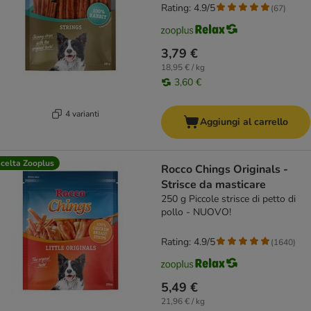
Rating: 4.9/5
(
67
)
3,79 €
18,95 € / kg
3,60 €
4 varianti
Aggiungi al carrello
celta Zooplus
Rocco Chings Originals -
Strisce da masticare
250 g Piccole strisce di petto di
pollo - NUOVO!
Rating: 4.9/5
(
1640
)
5,49 €
21,96 € / kg