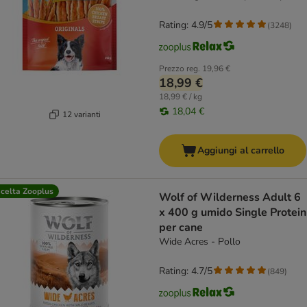
Rating: 4.9/5
(
3248
)
Prezzo reg.
19,96 €
18,99 €
18,99 € / kg
18,04 €
12 varianti
Aggiungi al carrello
celta Zooplus
Wolf of Wilderness Adult 6
x 400 g umido Single Protein
per cane
Wide Acres - Pollo
Rating: 4.7/5
(
849
)