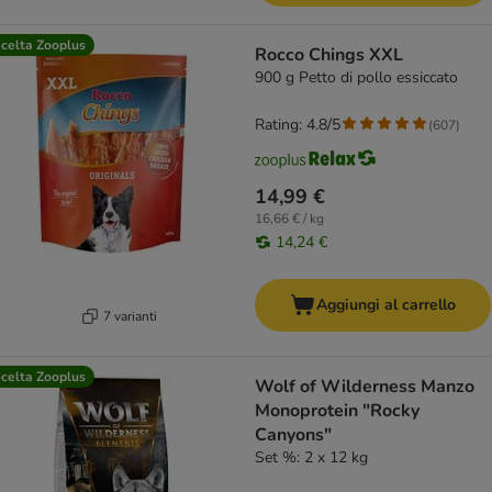
celta Zooplus
Rocco Chings XXL
900 g Petto di pollo essiccato
Rating: 4.8/5
(
607
)
14,99 €
16,66 € / kg
14,24 €
Aggiungi al carrello
7 varianti
celta Zooplus
Wolf of Wilderness Manzo
Monoprotein "Rocky
Canyons"
Set %: 2 x 12 kg