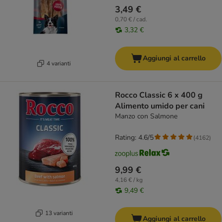
3,49 €
0,70 € / cad.
3,32 €
Aggiungi al carrello
4 varianti
Rocco Classic 6 x 400 g
Alimento umido per cani
Manzo con Salmone
Rating: 4.6/5
(
4162
)
9,99 €
4,16 € / kg
9,49 €
13 varianti
Aggiungi al carrello