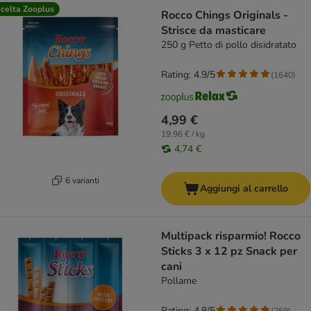
celta Zooplus
Rocco Chings Originals -
Strisce da masticare
250 g Petto di pollo disidratato
Rating: 4.9/5
(
1640
)
4,99 €
19,96 € / kg
4,74 €
6 varianti
Aggiungi al carrello
Multipack risparmio! Rocco
Sticks 3 x 12 pz Snack per
cani
Pollame
Rating: 4.8/5
(
259
)