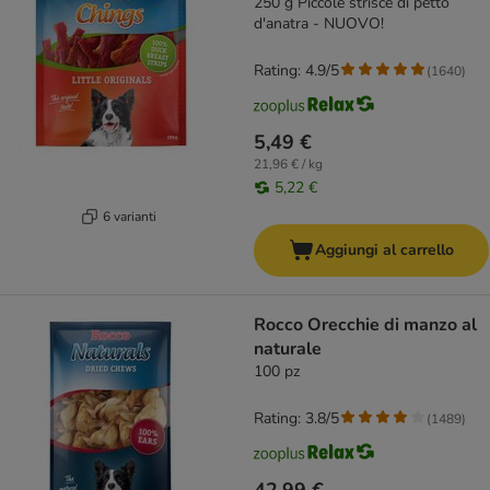
250 g Piccole strisce di petto
d'anatra - NUOVO!
Rating: 4.9/5
(
1640
)
5,49 €
21,96 € / kg
5,22 €
6 varianti
Aggiungi al carrello
Rocco Orecchie di manzo al
naturale
100 pz
Rating: 3.8/5
(
1489
)