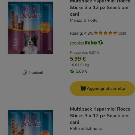
Multipack risparmio! Rocco
Sticks 3 x 12 pz Snack per
cani
Manzo & Pollo
Rating: 4.8/5
(
259
)
Prezzo reg.
6,87 €
5,99 €
16,64 € / kg
5,69 €
4 varianti
Aggiungi al carrello
Multipack risparmio! Rocco
Sticks 3 x 12 pz Snack per
cani
Pollo & Salmone