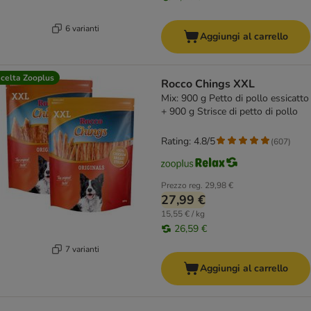
6 varianti
Aggiungi al carrello
celta Zooplus
Rocco Chings XXL
Mix: 900 g Petto di pollo essicatto
+ 900 g Strisce di petto di pollo
Rating: 4.8/5
(
607
)
Prezzo reg.
29,98 €
27,99 €
15,55 € / kg
26,59 €
7 varianti
Aggiungi al carrello