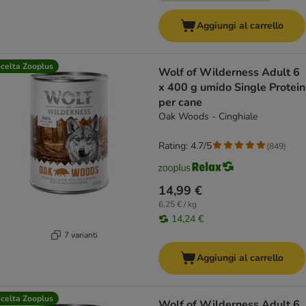
Aggiungi al carrello
celta Zooplus
Wolf of Wilderness Adult 6
x 400 g umido Single Protein
per cane
Oak Woods - Cinghiale
Rating: 4.7/5
(
849
)
14,99 €
6,25 € / kg
14,24 €
7 varianti
Aggiungi al carrello
celta Zooplus
Wolf of Wilderness Adult 6