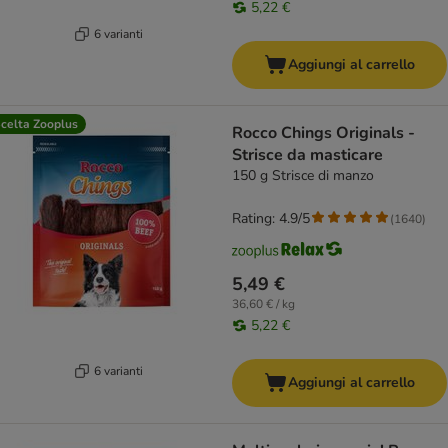
5,22 €
6 varianti
Aggiungi al carrello
celta Zooplus
Rocco Chings Originals -
Strisce da masticare
150 g Strisce di manzo
Rating: 4.9/5
(
1640
)
5,49 €
36,60 € / kg
5,22 €
6 varianti
Aggiungi al carrello