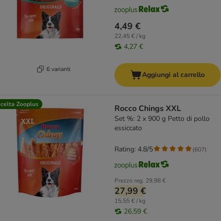
4,49 €
22,45 € / kg
4,27 €
6 varianti
Aggiungi al carrello
celta Zooplus
Rocco Chings XXL
Set %: 2 x 900 g Petto di pollo
essiccato
Rating: 4.8/5
(
607
)
Prezzo reg.
29,98 €
27,99 €
15,55 € / kg
26,59 €