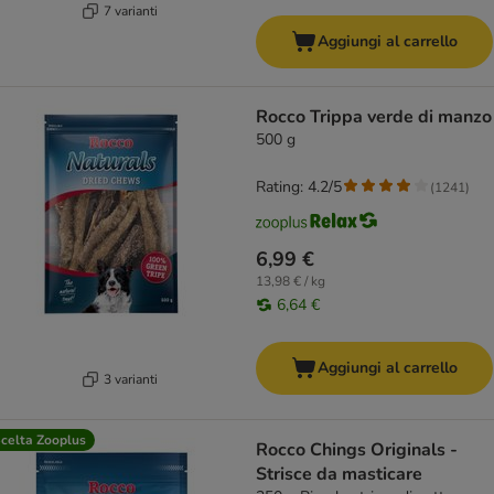
7 varianti
Aggiungi al carrello
Rocco Trippa verde di manzo
500 g
Rating: 4.2/5
(
1241
)
6,99 €
13,98 € / kg
6,64 €
Aggiungi al carrello
3 varianti
celta Zooplus
Rocco Chings Originals -
Strisce da masticare