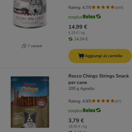
Rating: 4.7/5
(
849
)
14,99 €
6,25 € / kg
14,24 €
7 varianti
Aggiungi al carrello
Rocco Chings Strings Snack
per cane
200 g Agnello
Rating: 4.9/5
(
67
)
3,79 €
18,95 € / kg