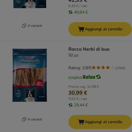
42,99 €
0,43 € / cad.
40,84 €
4 varianti
Aggiungi al carrello
Rocco Nerbi di bue
50 pz
Rating: 3.8/5
(
1066
)
Prezzo reg.
31,98 €
30,99 €
0,62 € / cad.
29,44 €
4 varianti
Aggiungi al carrello