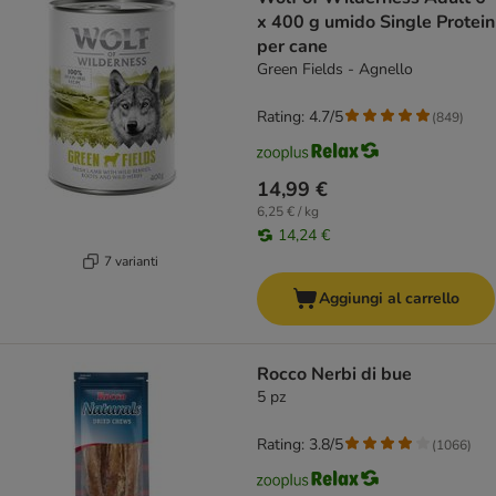
x 400 g umido Single Protein
per cane
Green Fields - Agnello
Rating: 4.7/5
(
849
)
14,99 €
6,25 € / kg
14,24 €
7 varianti
Aggiungi al carrello
Rocco Nerbi di bue
5 pz
Rating: 3.8/5
(
1066
)