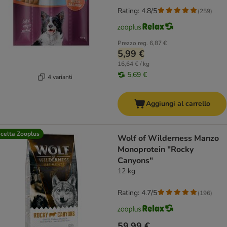
Rating: 4.8/5
(
259
)
Prezzo reg.
6,87 €
5,99 €
16,64 € / kg
5,69 €
4 varianti
Aggiungi al carrello
celta Zooplus
Wolf of Wilderness Manzo
Monoprotein "Rocky
Canyons"
12 kg
Rating: 4.7/5
(
196
)
59,99 €