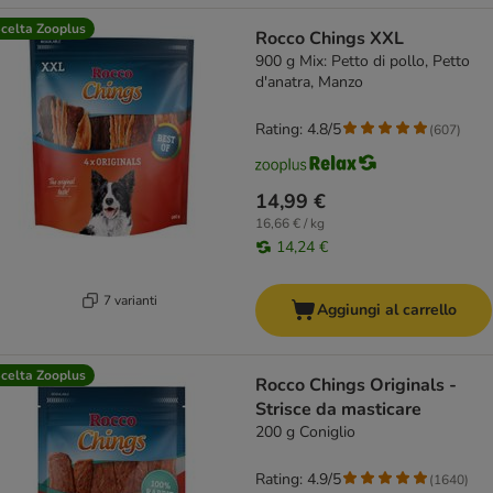
celta Zooplus
Rocco Chings XXL
900 g Mix: Petto di pollo, Petto
d'anatra, Manzo
Rating: 4.8/5
(
607
)
14,99 €
16,66 € / kg
14,24 €
7 varianti
Aggiungi al carrello
celta Zooplus
Rocco Chings Originals -
Strisce da masticare
200 g Coniglio
Rating: 4.9/5
(
1640
)