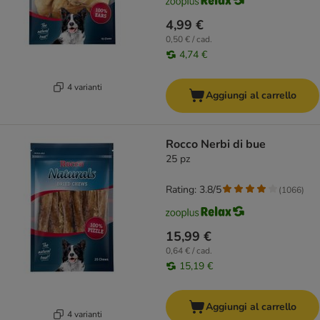
4,99 €
0,50 € / cad.
4,74 €
4 varianti
Aggiungi al carrello
Rocco Nerbi di bue
25 pz
Rating: 3.8/5
(
1066
)
15,99 €
0,64 € / cad.
15,19 €
Aggiungi al carrello
4 varianti