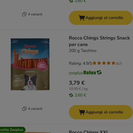
3,60 €
4 varianti
Aggiungi al carrello
Rocco Chings Strings Snack
per cane
200 g Tacchino
Rating: 4.9/5
(
67
)
3,79 €
18,95 € / kg
3,60 €
4 varianti
Aggiungi al carrello
celta Zooplus
Rocco Chings XXL