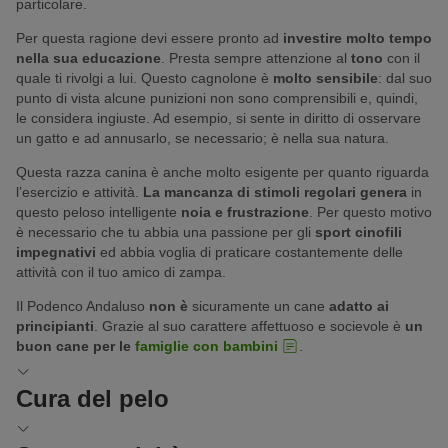
particolare.
Per questa ragione devi essere pronto ad
investire molto tempo
nella sua educazione
. Presta sempre attenzione al
tono
con il
quale ti rivolgi a lui. Questo cagnolone è
molto sensibile
: dal suo
punto di vista alcune punizioni non sono comprensibili e, quindi,
le considera ingiuste. Ad esempio, si sente in diritto di osservare
un gatto e ad annusarlo, se necessario; è nella sua natura.
Questa razza canina è anche molto esigente per quanto riguarda
l’esercizio e attività.
La mancanza di stimoli regolari genera
in
questo peloso intelligente
noia e frustrazione
. Per questo motivo
è necessario che tu abbia una passione per gli
sport cinofili
impegnativi
ed abbia voglia di praticare costantemente delle
attività con il tuo amico di zampa.
Il Podenco Andaluso
non è
sicuramente un cane
adatto ai
principianti
. Grazie al suo carattere affettuoso e socievole è
un
buon cane per le
famiglie con bambini
.
Cura del pelo
Cura del pelo: bastano poche