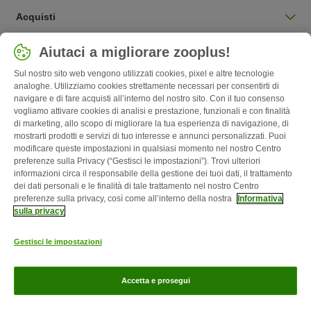
Acquisti
Seleziona Paese
Aiutaci a migliorare zooplus!
Italia / IT
Sul nostro sito web vengono utilizzati cookies, pixel e altre tecnologie
analoghe. Utilizziamo cookies strettamente necessari per consentirti di
navigare e di fare acquisti all’interno del nostro sito. Con il tuo consenso
Follow zooplus
vogliamo attivare cookies di analisi e prestazione, funzionali e con finalità
di marketing, allo scopo di migliorare la tua esperienza di navigazione, di
mostrarti prodotti e servizi di tuo interesse e annunci personalizzati. Puoi
modificare queste impostazioni in qualsiasi momento nel nostro Centro
preferenze sulla Privacy (“Gestisci le impostazioni”). Trovi ulteriori
informazioni circa il responsabile della gestione dei tuoi dati, il trattamento
dei dati personali e le finalità di tale trattamento nel nostro Centro
preferenze sulla privacy, così come all’interno della nostra
Informativa
sulla privacy
Chi siamo
Carriera
Informazioni Legali
Corporate Website
Gestisci le impostazioni
Condizioni Generali
Modulo tipo di recesso
Disposizioni ambientali &
smaltimento
Contatto
Spese e tempi di consegna
Metodi di
Accetta e prosegui
Pagamento
Privacy
zooplus Magazine pubblicato da zooplus SE © zooplus SE 2026