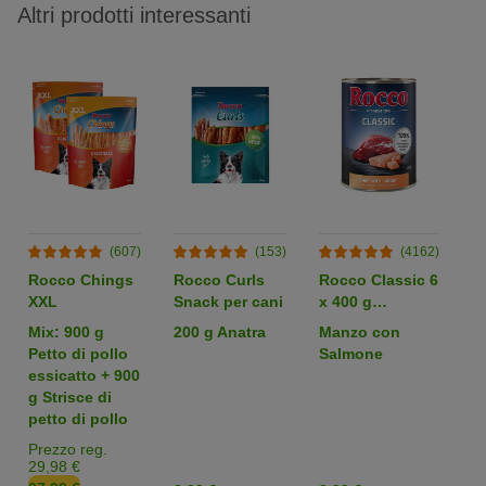
Altri prodotti interessanti
(607)
(153)
(4162)
Rocco Chings
Rocco Curls
Rocco Classic 6
S
XXL
Snack per cani
x 400 g
ig
Alimento umido
p
Mix: 900 g
200 g Anatra
Manzo con
4 
per cani
Petto di pollo
Salmone
s
essicatto + 900
ca
g Strisce di
p
petto di pollo
l
Prezzo reg.
29,98 €