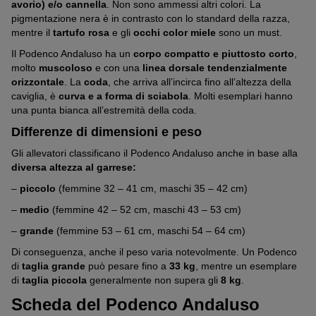
avorio) e/o cannella
. Non sono ammessi altri colori. La
pigmentazione nera è in contrasto con lo standard della razza,
mentre il
tartufo rosa
e gli
occhi color miele
sono un must.
Il Podenco Andaluso ha un
corpo compatto e piuttosto corto
,
molto
muscoloso
e con una
linea dorsale tendenzialmente
orizzontale
. La
coda
, che arriva all’incirca fino all’altezza della
caviglia, è
curva e a forma di sciabola
. Molti esemplari hanno
una punta bianca all’estremità della coda.
Differenze di dimensioni e peso
Gli allevatori classificano il Podenco Andaluso anche in base alla
diversa altezza al garrese:
–
piccolo
(femmine 32 – 41 cm, maschi 35 – 42 cm)
–
medio
(femmine 42 – 52 cm, maschi 43 – 53 cm)
–
grande
(femmine 53 – 61 cm, maschi 54 – 64 cm)
Di conseguenza, anche il peso varia notevolmente. Un Podenco
di
taglia grande
può pesare fino a
33 kg
, mentre un esemplare
di
taglia piccola
generalmente non supera gli
8 kg
.
Scheda del Podenco Andaluso