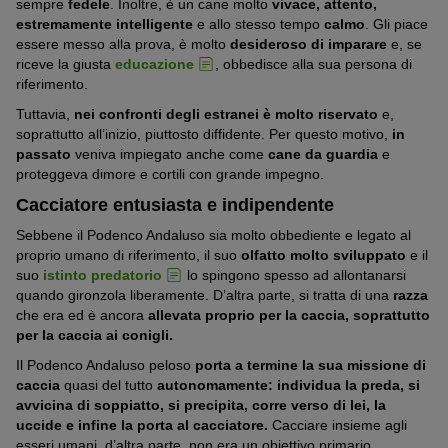
sempre
fedele
. Inoltre, è un cane molto
vivace, attento,
estremamente intelligente
e allo stesso tempo
calmo
. Gli piace
essere messo alla prova, è molto
desideroso di imparare
e, se
riceve la giusta
educazione
, obbedisce alla sua persona di
riferimento.
Tuttavia,
nei confronti degli estranei è molto riservato
e,
soprattutto all’inizio, piuttosto diffidente. Per questo motivo,
in
passato
veniva impiegato anche come
cane da guardia
e
proteggeva dimore e cortili con grande impegno.
Cacciatore entusiasta e indipendente
Sebbene il Podenco Andaluso sia molto obbediente e legato al
proprio umano di riferimento, il suo
olfatto molto sviluppato
e il
suo
istinto predatorio
lo spingono spesso ad allontanarsi
quando gironzola liberamente. D’altra parte, si tratta di una
razza
che era ed è ancora
allevata proprio per la caccia, soprattutto
per la caccia ai conigli.
Il Podenco Andaluso peloso
porta a termine la sua missione di
caccia
quasi del tutto
autonomamente: individua la preda, si
avvicina di soppiatto, si precipita, corre verso di lei, la
uccide e infine la porta al cacciatore.
Cacciare insieme agli
esseri umani, d’altra parte, non era un obiettivo primario