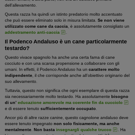
dell’allevamento.
Questa razza ha quindi un istinto predatorio molto accentuato
che può essere eliminato solo in misura limitata.
Se non viene
utilizzato come cane da caccia
, è assolutamente consigliato un
addestramento anti-caccia
.
Il Podenco Andaluso è un cane particolarmente
testardo?
Questo vivace spagnolo ha anche una certa fama di cane
cocciuto e con una scarsa propensione a collaborare con gli
umani. In effetti, il Podenco Andaluso ha un
carattere molto
indipendente
, il che corrisponde anche all’obiettivo originario del
suo allevamento.
Tuttavia, questo non significa che ogni esemplare di questa razza
sia necessariamente molto testardo. Ha assolutamente
bisogno
di
u
n’
educazione amorevole ma coerente fin da cucciolo
e di essere tenuto
sufficientemente occupato
.
Ancor più di altre razze canine, questo cagnolone andaluso deve
essere tenuto impegnato
non solo fisicamente, ma anche
mentalmente
.
Non basta
insegnargli qualche trucco
. Ha