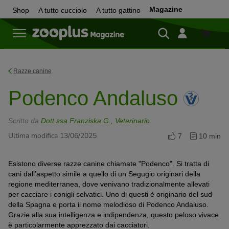
Magazine
Shop
A tutto cucciolo
A tutto gattino
Shop
Razze canine
Podenco Andaluso
Scritto da
Dott.ssa Franziska G., Veterinario
Ultima modifica 13/06/2025
7
10 min
Esistono diverse razze canine chiamate "Podenco". Si tratta di
cani dall’aspetto simile a quello di un Segugio originari della
regione mediterranea, dove venivano tradizionalmente allevati
per cacciare i conigli selvatici. Uno di questi è originario del sud
della Spagna e porta il nome melodioso di Podenco Andaluso.
Grazie alla sua intelligenza e indipendenza, questo peloso vivace
è particolarmente apprezzato dai cacciatori.