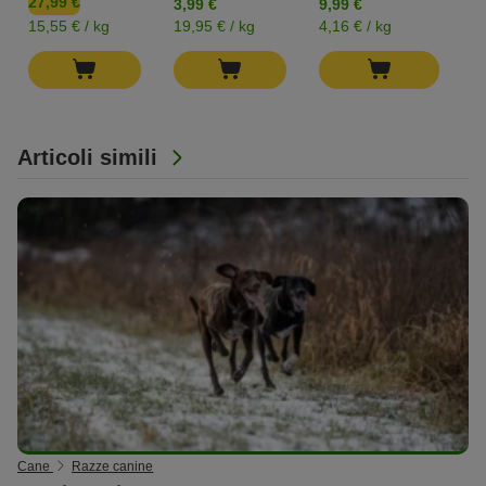
27,99 €
3,99 €
9,99 €
0
15,55 € / kg
19,95 € / kg
4,16 € / kg
Articoli simili
Cane
Razze canine