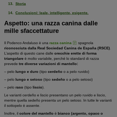
Storia
Conclusioni: leale, intelligente, esigente.
Aspetto: una razza canina dalle
mille sfaccettature
Il Podenco Andaluso è una
razza canina
spagnola
riconosciuta dalla
Real Sociedad Canina de España (RSCE)
.
L’aspetto di questo cane dalle
orecchie erette di forma
triangolare
è molto variabile, perché lo standard di razza
prevede
tre diverse variazioni di mantello:
– pelo
lungo e duro
(tipo
cerdeño
o a pelo ruvido)
– pelo
lungo e setoso
(tipo
sedeño
o a pelo setoso)
– pelo
raso
(tipo
liscio
).
Le varianti cerdeño e liscio presentano un pelo ruvido e liscio,
mentre quella sedeño presenta un pelo setoso. In tutte le varianti
il sottopelo è assente.
Inoltre, il
colore del mantello
è
bianco (argento, opaco o