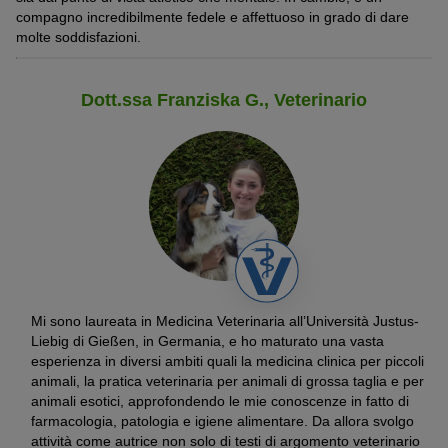
adottare un cane dalla Spagna, fallo
solo attraverso
nostri amici di zampa.
compagno incredibilmente fedele e affettuoso in grado di dare
un’organizzazione affidabile
.
molte soddisfazioni.
Leggi questo articolo per scoprire
come adottare un cucciolo
da un Paese estero
.
Dott.ssa Franziska G., Veterinario
Mi sono laureata in Medicina Veterinaria all’Università Justus-
Liebig di Gießen, in Germania, e ho maturato una vasta
esperienza in diversi ambiti quali la medicina clinica per piccoli
© andromedicus / stock.adobe.com
animali, la pratica veterinaria per animali di grossa taglia e per
I cuccioli di Podenco Andaluso sono disponibili solo in Spagna.
animali esotici, approfondendo le mie conoscenze in fatto di
farmacologia, patologia e igiene alimentare. Da allora svolgo
attività come autrice non solo di testi di argomento veterinario