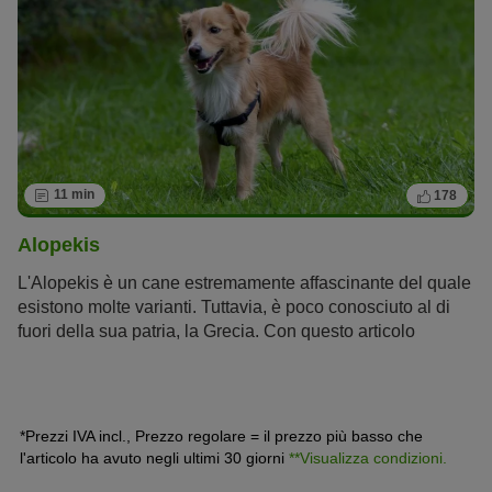
ad oltre 1000 anni fa.
11 min
178
Alopekis
L'Alopekis è un cane estremamente affascinante del quale
esistono molte varianti. Tuttavia, è poco conosciuto al di
fuori della sua patria, la Grecia. Con questo articolo
desideriamo contribuire a farlo conoscere un po’ di più. Ti
presentiamo, quindi, questo cagnolino greco docile e
perfetto come cane da famiglia.
*Prezzi IVA incl., Prezzo regolare = il prezzo più basso che
l'articolo ha avuto negli ultimi 30 giorni
**Visualizza condizioni.