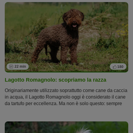
volentieri cura del loro pelo morbido come la seta.
22 min
180
Lagotto Romagnolo: scopriamo la razza
Originariamente utilizzato soprattutto come cane da caccia
in acqua, il Lagotto Romagnolo oggi è considerato il cane
da tartufo per eccellenza. Ma non è solo questo: sempre
più persone, infatti, se ne appassionano per via della sua
indole sportiva e per il carattere simpatico, da perfetto cane
da compagnia. Scopriamo tutto quello che c’è da sapere
su questo cane da acqua italiano, le cui origini risalgono