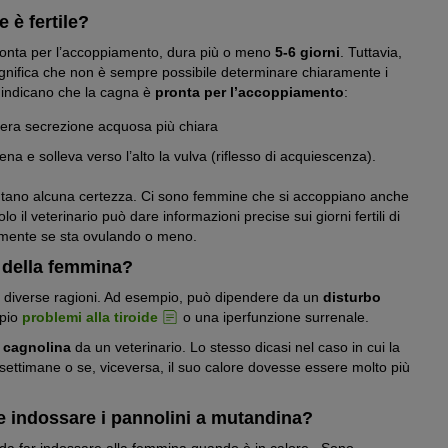
 è fertile?
è pronta per l’accoppiamento, dura più o meno
5-6 giorni
. Tuttavia,
e significa che non è sempre possibile determinare chiaramente i
ito indicano che la cagna è
pronta per l’accoppiamento
:
era secrezione acquosa più chiara
hiena e solleva verso l’alto la vulva (riflesso di acquiescenza).
ntano alcuna certezza. Ci sono femmine che si accoppiano anche
 il veterinario può dare informazioni precise sui giorni fertili di
camente se sta ovulando o meno.
e della femmina?
i diverse ragioni. Ad esempio, può dipendere da un
disturbo
mpio
problemi alla tiroide
o una iperfunzione surrenale.
la cagnolina
da un veterinario. Lo stesso dicasi nel caso in cui la
 settimane o se, viceversa, il suo calore dovesse essere molto più
e indossare i pannolini a mutandina?
da far indossare alla femmina quando è in calore. Sono