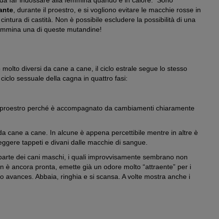
ante
, durante il proestro, e si vogliono evitare le macchie rosse in
ntura di castità. Non è possibile escludere la possibilità di una
 femmina una di queste mutandine!
o molto diversi da cane a cane, il ciclo estrale segue lo stesso
 ciclo sessuale della cagna in quattro fasi:
 del proestro perché è accompagnato da cambiamenti chiaramente
da cane a cane. In alcune è appena percettibile mentre in altre è
eggere tappeti e divani dalle macchie di sangue.
 parte dei cani maschi, i quali improvvisamente sembrano non
n è ancora pronta, emette già un odore molto “attraente” per i
o avances. Abbaia, ringhia e si scansa. A volte mostra anche i