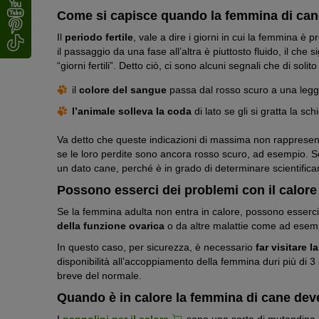
Come si capisce quando la femmina di cane
Il
periodo fertile
, vale a dire i giorni in cui la femmina 
il passaggio da una fase all’altra è piuttosto fluido, il ch
“giorni fertili”. Detto ciò, ci sono alcuni segnali che di sol
il
colore del sangue
passa dal rosso scuro a una legg
l’animale solleva la coda
di lato se gli si gratta la sc
Va detto che queste indicazioni di massima non rapprese
se le loro perdite sono ancora rosso scuro, ad esempio. Solo
un dato cane, perché è in grado di determinare scientifi
Possono esserci dei problemi con il calor
Se la femmina adulta non entra in calore, possono esserc
della funzione ovarica
o da altre malattie come ad ese
In questo caso, per sicurezza, è necessario
far visitare 
disponibilità all’accoppiamento della femmina duri più di 3
breve del normale.
Quando è in calore la femmina di cane dev
I
pannolini per il calore
sono una sorta di mutandina 