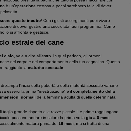
 lenzuola, presi dalla paura che tutto si possa macchiare con
ivano è un’operazione costosa e pochi sarebbero felici di dover
 pelosetta.
essere questo incubo
! Con i giusti accorgimenti puoi vivere
azione di dover gestire una cucciolata fuori programma. Come
 lo si affronta e gestisce.
lo estrale del cane
el ciclo
, vale a dire all’estro. In quel periodo, gli ormoni
nche nel corpo e nel comportamento della tua cagnolina. Questo
ano raggiunto la
maturità sessuale
.
 zampa l’inizio della pubertà e della maturità sessuale variano
ossa esserci la prima “mestruazione” è il
completamento della
imensioni normali
della femmina adulta di quella determinata
ni di taglia grande rispetto alle razze piccole. Le prime raggiungono
iccole possono andare in calore la prima volta
già a 6 mesi
.
a sessualmente matura prima dei
18 mesi
, ma si tratta di una