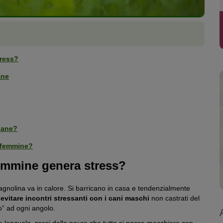
tress?
ane
 cane?
e femmine?
 femmine genera stress?
cagnolina va in calore. Si barricano in casa e tendenzialmente
è
evitare incontri stressanti con i cani maschi
non castrati del
o” ad ogni angolo.