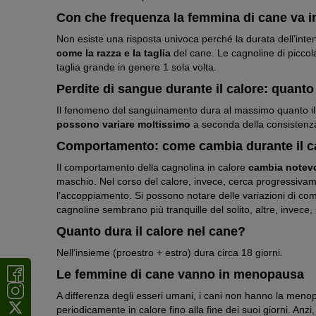
Con che frequenza la femmina di cane va i
Non esiste una risposta univoca perché la durata dell’inter
come la razza e la taglia
del cane. Le cagnoline di piccola
taglia grande in genere 1 sola volta.
Perdite di sangue durante il calore: quant
Il fenomeno del sanguinamento dura al massimo quanto il ca
possono variare moltissimo
a seconda della consistenza 
Comportamento: come cambia durante il c
Il comportamento della cagnolina in calore
cambia notev
maschio. Nel corso del calore, invece, cerca progressivam
l’accoppiamento. Si possono notare delle variazioni di co
cagnoline sembrano più tranquille del solito, altre, invece
Quanto dura il calore nel cane?
Nell‘insieme (proestro + estro) dura circa 18 giorni.
Le femmine di cane vanno in menopausa
A differenza degli esseri umani, i cani non hanno la menop
periodicamente in calore fino alla fine dei suoi giorni. Anzi