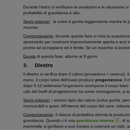
Durante l’estro si verificano le ovulazioni e la situazione 
probabilità di gravidanza è alta.
Segni esteriori
: la vulva si gonfia leggermente mentre le 
mucose.
Comportamento
: durante questa fase si nota la acquies
sprezzante per mostrarsi improvvisamente aperta e anzi 
pronta ad accoppiarsi ed è fertile. Se un maschio si avvicin
Durata
di questa fase: attorno ai 9 giorni
3. Diestro
Il diestro si verifica dopo il calore (prooestrus + oestrus
meno, il corpo luteo dell’ovaio produce
progesterone
, il
dopo 9-12 settimane l’organismo scompone il corpo luteo f
calo dei livelli di progesterone ha come conseguenza, a su
Segni esteriori
: i sintomi tipici del calore (vulva gonfia,
riconoscibili o quasi. All’interno del corpo del cane, tutta
Comportamento
: il rilascio di prolattina stimola la produ
gravidanza. Quando c’è una
gravidanza isterica
, di 
mammelle si gonfiano e può iniziare a costruire un nido, a