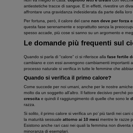
Non va meglio in casa:
coprono letti e divani
con vecchie
antiestetiche tracce di sangue. E in effetti, rivestire un d
affrontare una gravidanza indesiderata da parte della loro
Per fortuna, però, il calore del cane
non deve per forza 
questa fase serenamente e soprattutto senza la preoccup
spesso accade, più cose si sanno su un argomento e meglio
Le domande più frequenti sul cic
Quando si parla di “calore” ci si riferisce alla
fase fertile d
cambiano e con essi avvengono cambiamenti importanti a
processo naturale si verifica in tutte le femmine che abbi
Quando si verifica il primo calore?
Come succede per noi umani, anche per le nostre amiche di
molto da un soggetto all’altro. Il fattore decisivo perché p
crescita
e quindi il raggiungimento di quelle che sono le
d
razza.
Si solito, il primo calore si verifica un po’ più tardi nei ca
la maturità sessuale
attorno ai 10 mesi
mentre le razze p
Esistono anche rari casi nei quali la femmina non divent
minoranza di esemplari.