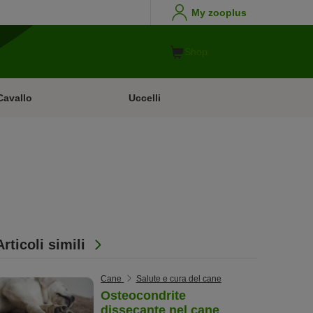
My zooplus
Shop
Cavallo
Uccelli
Articoli simili
Cane
Salute e cura del cane
Osteocondrite
dissecante nel cane