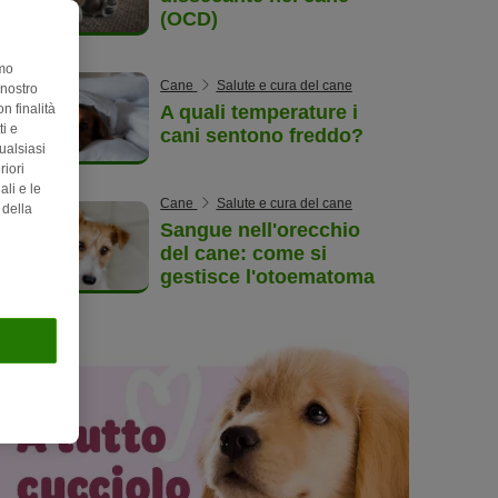
(OCD)
amo
Cane
Salute e cura del cane
 nostro
n finalità
A quali temperature i
i e
cani sentono freddo?
ualsiasi
riori
ali e le
Cane
Salute e cura del cane
 della
Sangue nell'orecchio
del cane: come si
gestisce l'otoematoma