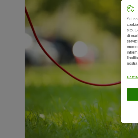
Sul no
cookies
sito. C
di mark
serviz
moment
informa
finalit
nostr
Gestis