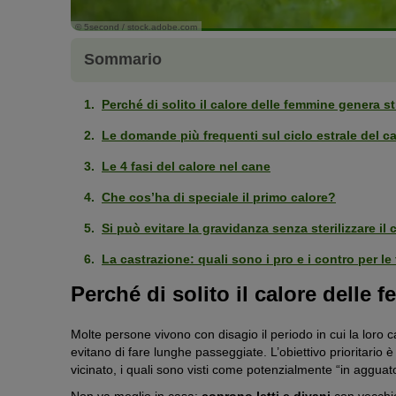
© 5second / stock.adobe.com
Sommario
Perché di solito il calore delle femmine genera s
Le domande più frequenti sul ciclo estrale del c
Le 4 fasi del calore nel cane
Che cos’ha di speciale il primo calore?
Si può evitare la gravidanza senza sterilizzare il
La castrazione: quali sono i pro e i contro per l
Perché di solito il calore delle
Molte persone vivono con disagio il periodo in cui la loro 
evitano di fare lunghe passeggiate. L’obiettivo prioritario 
vicinato, i quali sono visti come potenzialmente “in agguat