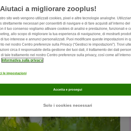
Aiutaci a migliorare zooplus!
stro sito web vengono utilizzati cookies, pixel e altre tecnologie analoghe. Utilizzi
 strettamente necessari per consentirti di navigare e di fare acquisti all’interno del
on il tuo consenso vogliamo attivare cookies di analisi e prestazione, funzionali e co
eting, allo scopo di migliorare la tua esperienza di navigazione, di mostrarti prodott
i di tuo interesse e annunci personalizzati. Puoi modificare queste impostazioni in q
o nel nostro Centro preferenze sulla Privacy (“Gestisci le impostazioni”). Trovi ulte
zioni circa il responsabile della gestione dei tuoi dati, il trattamento dei dati person
à di tale trattamento nel nostro Centro preferenze sulla privacy, così come all’interno
a
Informativa sulla privacy
ci le impostazioni
Accetta e prosegui
Solo i cookies necessari