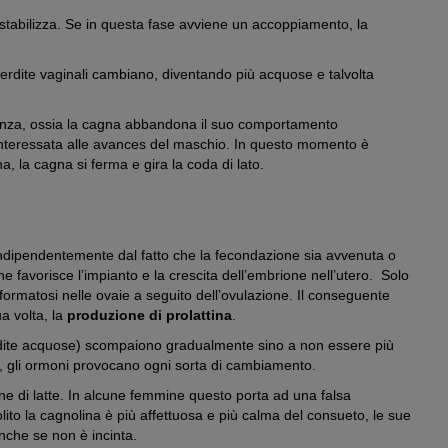
si stabilizza. Se in questa fase avviene un accoppiamento, la
perdite vaginali cambiano, diventando più acquose e talvolta
cenza, ossia la cagna abbandona il suo comportamento
interessata alle avances del maschio. In questo momento è
a, la cagna si ferma e gira la coda di lato.
). Indipendentemente dal fatto che la fecondazione sia avvenuta o
 che favorisce l’impianto e la crescita dell’embrione nell’utero. Solo
ormatosi nelle ovaie a seguito dell’ovulazione. Il conseguente
a volta, la
produzione di prolattina
.
 perdite acquose) scompaiono gradualmente sino a non essere più
via, gli ormoni provocano ogni sorta di cambiamento.
zione di latte. In alcune femmine questo porta ad una falsa
solito la cagnolina è più affettuosa e più calma del consueto, le sue
nche se non è incinta.