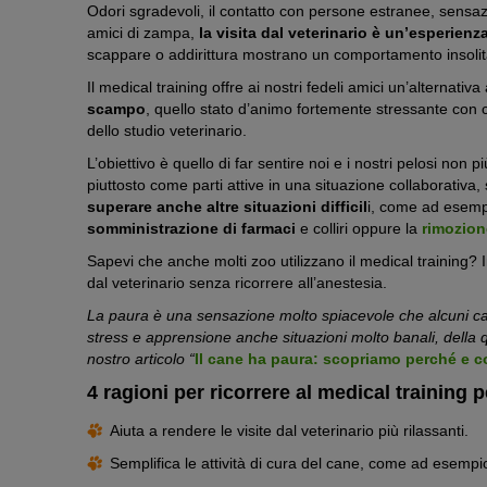
Odori sgradevoli, il contatto con persone estranee, sensazi
amici di zampa,
la visita dal veterinario è un’esperien
scappare o addirittura mostrano un comportamento insol
Il medical training offre ai nostri fedeli amici un’alternativa
scampo
, quello stato d’animo fortemente stressante con c
dello studio veterinario.
L’obiettivo è quello di far sentire noi e i nostri pelosi non
piuttosto come parti attive in una situazione collaborativa, 
superare anche altre situazioni difficil
i, come ad esemp
somministrazione di farmaci
e colliri oppure la
rimozion
Sapevi che anche molti zoo utilizzano il medical training?
dal veterinario senza ricorrere all’anestesia.
La paura è una sensazione molto spiacevole che alcuni c
stress e apprensione anche situazioni molto banali, della 
nostro articolo “
Il cane ha paura: scopriamo perché e c
4 ragioni per ricorrere al medical training p
Aiuta a rendere le visite dal veterinario più rilassanti.
Semplifica le attività di cura del cane, come ad esempio