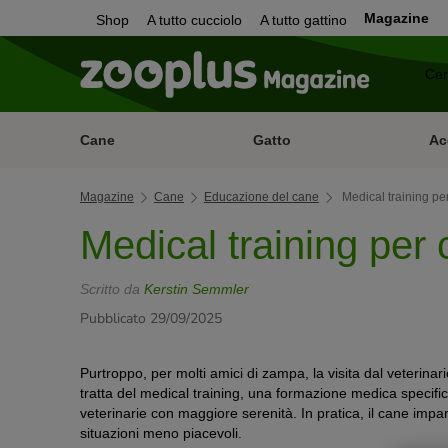
Magazine
Shop
A tutto cucciolo
A tutto gattino
Cane
Gatto
Ac
Magazine
Cane
Educazione del cane
Medical training pe
Medical training per 
Scritto da
Kerstin Semmler
Pubblicato 29/09/2025
Purtroppo, per molti amici di zampa, la visita dal veterinar
tratta del medical training, una formazione medica specifica
veterinarie con maggiore serenità. In pratica, il cane impa
situazioni meno piacevoli.