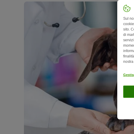
Sul no
cookies
sito. C
di mark
serviz
moment
informa
finalit
nostr
Gestis