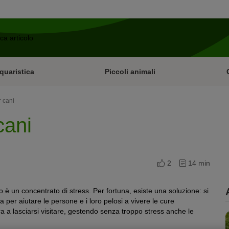
quaristica
Piccoli animali
r cani
cani
2
14 min
io è un concentrato di stress. Per fortuna, esiste una soluzione: si
 per aiutare le persone e i loro pelosi a vivere le cure
ra a lasciarsi visitare, gestendo senza troppo stress anche le