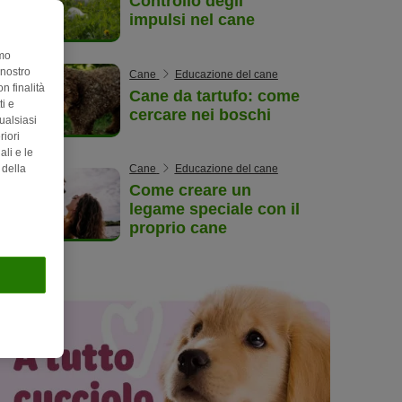
Controllo degli
impulsi nel cane
amo
 nostro
Cane
Educazione del cane
n finalità
Cane da tartufo: come
i e
cercare nei boschi
ualsiasi
riori
ali e le
 della
Cane
Educazione del cane
Come creare un
legame speciale con il
proprio cane