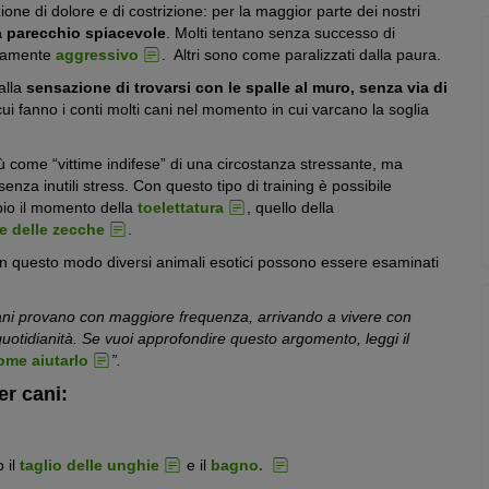
one di dolore e di costrizione: per la maggior parte dei nostri
za parecchio spiacevole
. Molti tentano senza successo di
itamente
aggressivo
. Altri sono come paralizzati dalla paura.
 alla
sensazione di trovarsi con le spalle al muro, senza via di
ui fanno i conti molti cani nel momento in cui varcano la soglia
 più come “vittime indifese” di una circostanza stressante, ma
senza inutili stress. Con questo tipo di training è possibile
io il momento della
toelettatura
, quello della
e delle zecche
.
 In questo modo diversi animali esotici possono essere esaminati
ani provano con maggiore frequenza, arrivando a vivere con
quotidianità. Se vuoi approfondire questo argomento, leggi il
ome aiutarlo
”.
er cani:
 il
taglio delle unghie
e il
bagno.