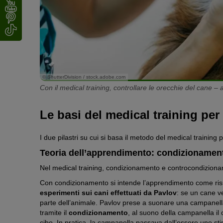
© ShutterDivision / stock.adobe.com
Con il medical training, controllare le orecchie del cane –
Le basi del medical training per
I due pilastri su cui si basa il metodo del medical training
Teoria dell’apprendimento: condizionamen
Nel medical training, condizionamento e controcondiziona
Con condizionamento si intende l’apprendimento come risul
esperimenti sui cani effettuati da Pavlov
: se un cane v
parte dell’animale. Pavlov prese a suonare una campanella 
tramite il
condizionamento
, al suono della campanella il
cibo. In pratica, la campanella passava dall’essere uno s