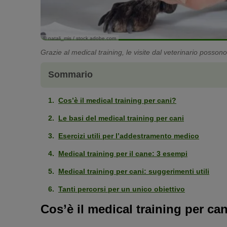
© natali_mis / stock.adobe.com
Grazie al medical training, le visite dal veterinario posson
Sommario
Cos’è il medical training per cani?
Le basi del medical training per cani
Esercizi utili per l’addestramento medico
Medical training per il cane: 3 esempi
Medical training per cani: suggerimenti utili
Tanti percorsi per un unico obiettivo
Cos’è il medical training per ca