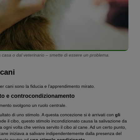
 a casa o dal veterinario – smette di essere un problema.
 cani
 per cani sono la fiducia e l’apprendimento mirato.
to e controcondizionamento
mento svolgono un ruolo centrale.
tato di uno stimolo. A questa concezione si è arrivati con
gli
ede il cibo, questo stimolo incondizionato causa la salivazione da
ogni volta che veniva servito il cibo al cane. Ad un certo punto,
 cane iniziava a salivare indipendentemente dalla presenza del
timolo neutro ad
uno stimolo condizionato
.