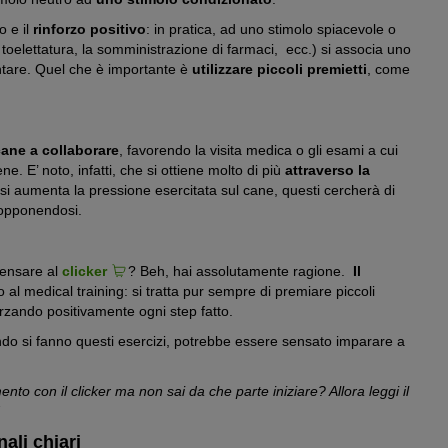
o e il
rinforzo positivo
: in pratica, ad uno stimolo spiacevole o
a toelettatura, la somministrazione di farmaci, ecc.) si associa uno
tare. Quel che è importante è
utilizzare piccoli premietti
, come
cane a collaborare
, favorendo la visita medica o gli esami a cui
ne. E’ noto, infatti, che si ottiene molto di più
attraverso la
 si aumenta la pressione esercitata sul cane, questi cercherà di
 opponendosi.
 pensare al
clicker
? Beh, hai assolutamente ragione.
Il
o al medical training: si tratta pur sempre di premiare piccoli
orzando positivamente ogni step fatto.
o si fanno questi esercizi, potrebbe essere sensato imparare a
to con il clicker ma non sai da che parte iniziare? Allora leggi il
nali chiari