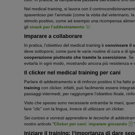
Nel medical training, si lavora con il controcondizionament
spaventoso per l’animale (come la visita dal veterinario, l
stimolo positivo, come ad esempio una ricompensa alimen
gli
snack per l’addestramento
.
Imparare a collaborare
In pratica, l’obiettivo del medical training è
convincere il 
deve sottoporsi, come pure le varie routine di cura e di igie
cooperazione piuttosto che tramite la coercizione
. Se
evitarla in ogni modo, mostrando ancora più resistenza e
Il clicker nel medical training per cani
Parlare di addestramento e di rinforzo positivo ti ha fatto
training
con clicker, infatti, può facilmente essere integrat
passaggi intermedi, per raggiungere l’obiettivo finale, rinf
Visto che spesso sono necessarie entrambe le mani, quand
fare “clic” con la lingua, invece di utilizzare un clicker.
Sei curioso e vorresti apprendere le tecniche di addestramen
nostro articolo “
Clicker per cani: imparare giocando
”
Iniziare il training: l’importanza di dare seg