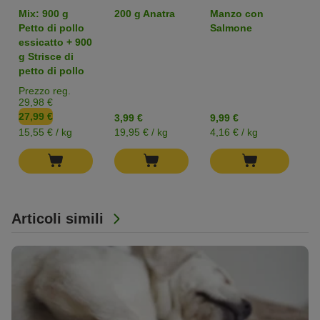
Alimento umido
p
Mix: 900 g
200 g Anatra
Manzo con
4 
per cani
Petto di pollo
Salmone
s
essicatto + 900
ca
g Strisce di
p
petto di pollo
l
Prezzo reg.
29,98 €
27,99 €
3,99 €
9,99 €
0
15,55 € / kg
19,95 € / kg
4,16 € / kg
Articoli simili