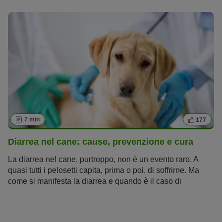
cani
smette di essere un fenomeno innocuo
? Cosa
significa se il mio
cane vomita giallo, sangue, muco o
schiuma?
E come posso aiutare il mio amico a quattro
zampe? Nel seguente articolo troverai tutto quello che devi
sapere su cause, trattamento,
primo soccorso e rimedi
casalinghi
.
7 min
177
Diarrea nel cane: cause, prevenzione e cura
La diarrea nel cane, purtroppo, non è un evento raro. A
quasi tutti i pelosetti capita, prima o poi, di soffrirne. Ma
come si manifesta la diarrea e quando è il caso di
preoccuparsi? In questo articolo puoi trovare le
informazioni più importanti sull'argomento.