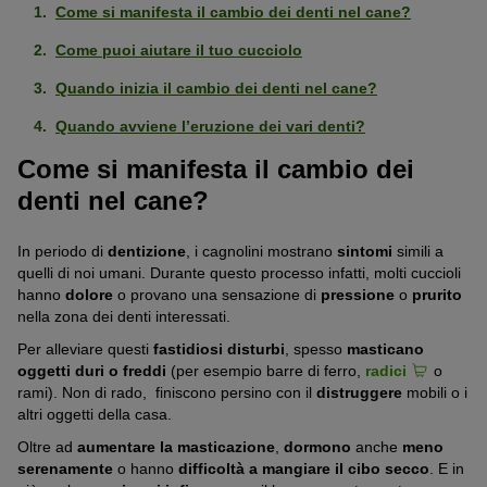
Come si manifesta il cambio dei denti nel cane?
Come puoi aiutare il tuo cucciolo
Quando inizia il cambio dei denti nel cane?
Quando avviene l’eruzione dei vari denti?
Come si manifesta il cambio dei
denti nel cane?
In periodo di
dentizione
, i cagnolini mostrano
sintomi
simili a
quelli di noi umani. Durante questo processo infatti, molti cuccioli
hanno
dolore
o provano una sensazione di
pressione
o
prurito
nella zona dei denti interessati.
Per alleviare questi
fastidiosi disturbi
, spesso
masticano
oggetti duri o freddi
(per esempio barre di ferro,
radici
o
rami). Non di rado, finiscono persino con il
distruggere
mobili o i
altri oggetti della casa.
Oltre ad
aumentare la masticazione
,
dormono
anche
meno
serenamente
o hanno
difficoltà a mangiare il cibo secco
. E in