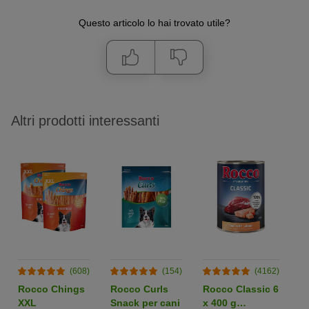
Questo articolo lo hai trovato utile?
Altri prodotti interessanti
(608)
(154)
(4162)
Rocco Chings
Rocco Curls
Rocco Classic 6
S
XXL
Snack per cani
x 400 g
ig