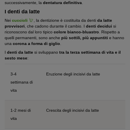
successivamente, la
dentatura definitiva
.
I denti da latte
Nei
cuccioli
, la dentizione è costituita da denti
da latte
provvisori
, che cadono durante il cambio. I
denti decidui
si
riconoscono dal loro tipico
colore bianco-bluastro
. Rispetto a
quelli permanenti, sono anche
più sottili, più appuntiti
e hanno
una
corona a forma di giglio
.
I
denti da latte
si sviluppano
tra la terza settimana di vita e il
sesto mese
:
3-4
Eruzione degli incisivi da latte
settimana di
vita
1-2 mesi di
Crescita degli incisivi da latte
vita