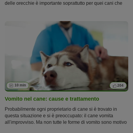
delle orecchie è importante soprattutto per quei cani che
sono soggetti ad infezioni ed otiti. Questo articolo ti
insegna a farlo correttamente e ti spiega quando questa
pratica è effettivamente necessaria.
10 min
204
Vomito nel cane: cause e trattamento
Probabilmente ogni proprietario di cane si è trovato in
questa situazione e si è preoccupato: il cane vomita
all'improvviso. Ma non tutte le forme di vomito sono motivo
di preoccupazione. Quand'è però che
il vomito nei