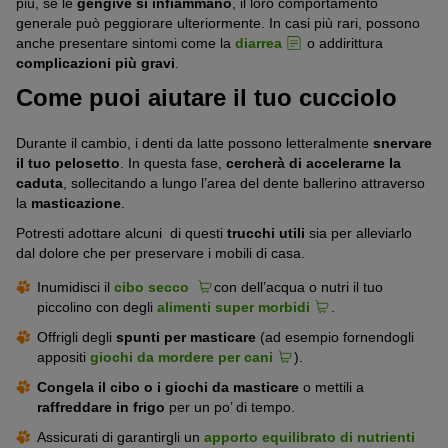
più, se le
gengive si infiammano
, il loro comportamento
generale può peggiorare ulteriormente. In casi più rari, possono
anche presentare sintomi come la
diarrea
o addirittura
complicazioni più gravi
.
Come puoi aiutare il tuo cucciolo
Durante il cambio, i denti da latte possono letteralmente
snervare
il tuo pelosetto
. In questa fase,
cercherà di accelerarne la
caduta
, sollecitando a lungo l’area del dente ballerino attraverso
la
masticazione
.
Potresti adottare alcuni di questi
trucchi utili
sia per alleviarlo
dal dolore che per preservare i mobili di casa.
Inumidisci il
cibo secco
con dell’acqua o nutri il tuo
piccolino con degli
alimenti super morbidi
.
Offrigli degli
spunti per masticare
(ad esempio fornendogli
appositi
giochi da mordere per cani
).
Congela il cibo o i giochi da masticare
o mettili a
raffreddare in frigo
per un po’ di tempo.
Assicurati di garantirgli un
apporto equilibrato di nutrienti