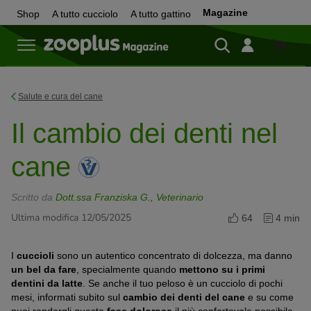
Magazine
Shop
A tutto cucciolo
A tutto gattino
Shop
Salute e cura del cane
Il cambio dei denti nel
cane
Scritto da
Dott.ssa Franziska G., Veterinario
Ultima modifica 12/05/2025
64
4 min
I
cuccioli
sono un autentico concentrato di dolcezza, ma danno
un bel da fare
, specialmente quando
mettono su i primi
dentini da latte
. Se anche il tuo peloso è un cucciolo di pochi
mesi, informati subito sul
cambio dei denti del cane
e su come