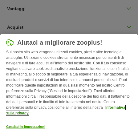
Vantaggi
Acquisti
Seleziona Paese
Aiutaci a migliorare zooplus!
Italia / IT
Sul nostro sito web vengono utilizzati cookies, pixel e altre tecnologie
analoghe. Utilizziamo cookies strettamente necessari per consentirti di
navigare e di fare acquisti all’interno del nostro sito. Con il tuo consenso
Follow zooplus
vogliamo attivare cookies di analisi e prestazione, funzionali e con finalità
di marketing, allo scopo di migliorare la tua esperienza di navigazione, di
mostrarti prodotti e servizi di tuo interesse e annunci personalizzati. Puoi
modificare queste impostazioni in qualsiasi momento nel nostro Centro
preferenze sulla Privacy (“Gestisci le impostazioni”). Trovi ulteriori
informazioni circa il responsabile della gestione dei tuoi dati, il trattamento
dei dati personali e le finalità di tale trattamento nel nostro Centro
preferenze sulla privacy, così come all’interno della nostra
Informativa
sulla privacy
Chi siamo
Carriera
Informazioni Legali
Corporate Website
Gestisci le impostazioni
Condizioni Generali
Modulo tipo di recesso
Disposizioni ambientali &