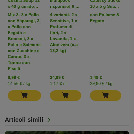
Cosma Soup 12
Multipack
Catessy Sticks
M
x 40 g umido
risparmio! 6 x
10 x 5 g Snack
R
per gatto
5 L Lettiere
per gatti
1
Mix 3: 3 x Pollo
4 varianti: 2 x
con Pollame &
L
Tigerino
T
con Asparagi, 3
Sensitive, 1 x
Fegato
al
Crystals
P
x Pollo con
Profumo di
m
Fegato e
fiori, 2 x
m
Broccoli, 3 x
Lavanda, 1 x
Pollo e Salmone
Aloe vera (c.a
con Zucchine e
13,2 kg)
Carote, 3 x
Tonno con
P
Piselli
2
2
6,99 €
34,99 €
1,49 €
14,56 € / kg
1,17 € / l
29,80 € / kg
1,
Articoli simili