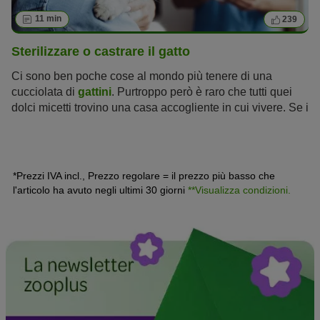
11 min
239
Sterilizzare o castrare il gatto
Ci sono ben poche cose al mondo più tenere di una
cucciolata di
gattini
. Purtroppo però è raro che tutti quei
dolci micetti trovino una casa accogliente in cui vivere. Se i
gatti sono lasciati liberi di riprodursi, quasi certamente si
mettono al mondo tante vite misere e infelici.
*Prezzi IVA incl., Prezzo regolare = il prezzo più basso che
l'articolo ha avuto negli ultimi 30 giorni
**Visualizza condizioni.