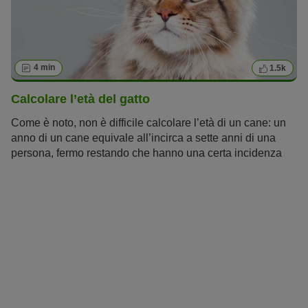
4 min
1.5k
Calcolare l’età del gatto
Come è noto, non è difficile calcolare l’età di un cane: un
anno di un cane equivale all’incirca a sette anni di una
persona, fermo restando che hanno una certa incidenza
anche la razza e il peso del
cane
. Ma come si fa a
calcolare l’età di un gatto? E soprattutto quanto a lungo
vivono i
gatti
? Da che età un gatto può essere
considerano anziano?