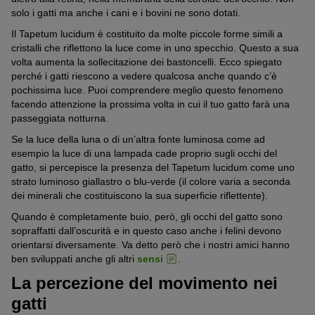
solo i gatti ma anche i cani e i bovini ne sono dotati.
Il Tapetum lucidum è costituito da molte piccole forme simili a
cristalli che riflettono la luce come in uno specchio. Questo a sua
volta aumenta la sollecitazione dei bastoncelli. Ecco spiegato
perché i gatti riescono a vedere qualcosa anche quando c’è
pochissima luce. Puoi comprendere meglio questo fenomeno
facendo attenzione la prossima volta in cui il tuo gatto farà una
passeggiata notturna.
Se la luce della luna o di un’altra fonte luminosa come ad
esempio la luce di una lampada cade proprio sugli occhi del
gatto, si percepisce la presenza del Tapetum lucidum come uno
strato luminoso giallastro o blu-verde (il colore varia a seconda
dei minerali che costituiscono la sua superficie riflettente).
Quando è completamente buio, però, gli occhi del gatto sono
sopraffatti dall’oscurità e in questo caso anche i felini devono
orientarsi diversamente. Va detto però che i nostri amici hanno
ben sviluppati anche gli altri
sensi
.
La percezione del movimento nei
gatti