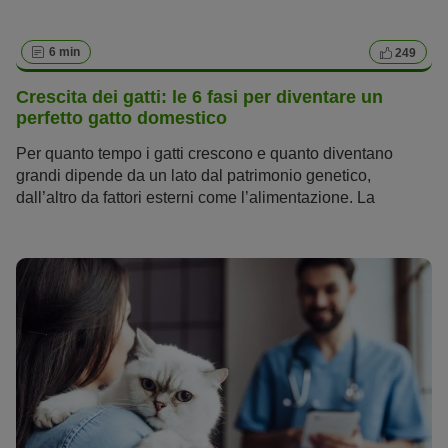
6 min
249
Crescita dei gatti: le 6 fasi per diventare un
perfetto gatto domestico
Per quanto tempo i gatti crescono e quanto diventano
grandi dipende da un lato dal patrimonio genetico,
dall’altro da fattori esterni come l’alimentazione. La
crescita del gatto si articola in sei fasi. Conoscendo le
diverse fasi di sviluppo, puoi offrire al tuo gattino il miglior
inizio possibile e sostenerlo al meglio nel percorso verso
l’età adulta.