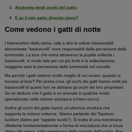
Anatomia degli occhi del gatto
E se il mio gatto diventa cieco?
Come vedono i gatti di notte
I fotorecettori della retina, vale a dire le cellule fotosensibili
denominate “bastoncelli” sono responsabili della percezione della
luminosità. La luce che entra attraverso la pupilla sollecita i
bastoncelli, in modo tale per cui più forte è la sollecitazione,
maggiore sarà la percezione della luminosità nel cervello.
Ma perché i gatti vedono molto meglio di noi umani, quando si
trovano al buio? Per prima cosa, gli occhi dei gatti hanno molti più
bastoncelli di quanti non ne abbiano gli occhi dei loro proprietari.
Se ne deduce che il gatto è un animale in qualche modo
specializzato nella visione scotopica (chiaro-scuro).
Inoltre gli occhi del gatto hanno un’ulteriore struttura che
supporta la visione notturna. Stiamo parlando del Tapetum
lucidum (latino per “tappeto lucido”). Si tratta di una membrana
riflettente fondamentalmente a forma di mezzaluna che si trova
dietro alla retina, nella membrana della coroide dell’occhio. Non