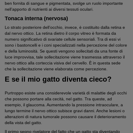
ben fornita di sangue e pigmentata, svolge un ruolo importante
nell’apporto di nutrienti ai diversi tessuti oculari.
Tonaca interna (nervosa)
Lo strato posteriore dell’occhio, invece, è costituito dalla retina e
dal nervo ottico. La retina dietro il corpo vitreo è formata da
numero significativo di svariate cellule sensoriali. Tra di essi vi
sono i bastoncelli e i coni specializzati nella percezione del colore
e della luminosità. Se questi vengono sollecitati da una fonte di
luce improvvisa, tale sollecitazione viene trasmessa attraverso il
nervo ottico alla corteccia visiva del cervello. È in questa sede
che la sollecitazione viene elaborata come percezione.
E se il mio gatto diventa cieco?
Purtroppo esiste una considerevole varietà di malattie degli occhi
che possono portare alla cecità, nel gatto. Tra queste, ad
esempio, il glaucoma. Aumentando la pressione intraoculare, a
lungo termine il nervo ottico subisce gravi danni. Anche lesioni o
alterazioni di natura tumorale possono causare il deterioramento
della vista del gatto.
Il primo segno rivelatore del fatto che un gatto sta diventando