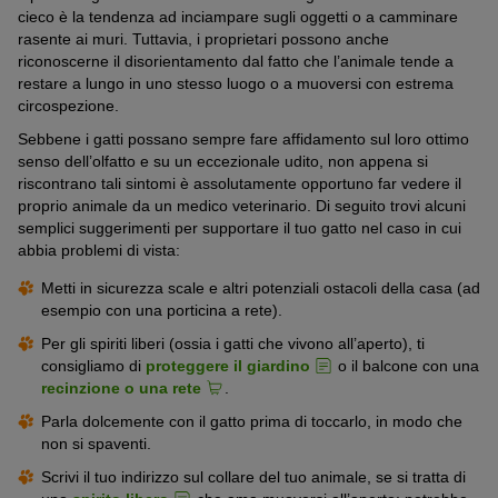
cieco è la tendenza ad inciampare sugli oggetti o a camminare
rasente ai muri. Tuttavia, i proprietari possono anche
riconoscerne il disorientamento dal fatto che l’animale tende a
restare a lungo in uno stesso luogo o a muoversi con estrema
circospezione.
Sebbene i gatti possano sempre fare affidamento sul loro ottimo
senso dell’olfatto e su un eccezionale udito, non appena si
riscontrano tali sintomi è assolutamente opportuno far vedere il
proprio animale da un medico veterinario. Di seguito trovi alcuni
semplici suggerimenti per supportare il tuo gatto nel caso in cui
abbia problemi di vista:
Metti in sicurezza scale e altri potenziali ostacoli della casa (ad
esempio con una porticina a rete).
Per gli spiriti liberi (ossia i gatti che vivono all’aperto), ti
consigliamo di
proteggere il giardino
o il balcone con una
recinzione o una rete
.
Parla dolcemente con il gatto prima di toccarlo, in modo che
non si spaventi.
Scrivi il tuo indirizzo sul collare del tuo animale, se si tratta di