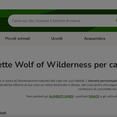
Cerca
prodotti
Piccoli animali
Uccelli
Acquaristica
Apri Menu Categoria: Diete e antiparassitari
Apri Menu Categoria: Piccoli animali
Apri Menu Categoria: U
tte Wolf of Wilderness per c
si ispira all’alimentazione naturale del lupo nel suo habitat. L'
elevata percentuale
elvatiche offrono al tuo cane un menù bilanciato e idoneo, dei croccantini che seguo
confezioni di crocchette mu
Non perderti gli
ALIMENTI UMIDI
, i prelibati
SNACK
e gli utiliss
ltati