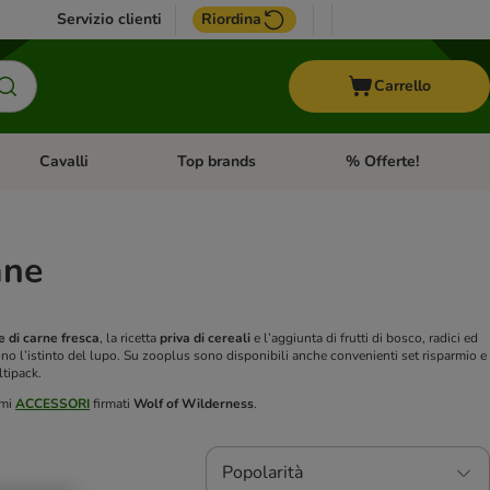
Servizio clienti
Riordina
Carrello
Cavalli
Top brands
% Offerte!
ccelli
Apri Menu Categoria: Acquaristica
Apri Menu Categoria: Cavalli
Apri Menu Categoria: T
ane
 di carne fresca
, la ricetta
priva di cereali
e l’aggiunta di frutti di bosco, radici ed
no l’istinto del lupo. Su zooplus sono disponibili anche convenienti set risparmio e
ltipack.
imi
ACCESSORI
firmati
Wolf of Wilderness
.
Popolarità