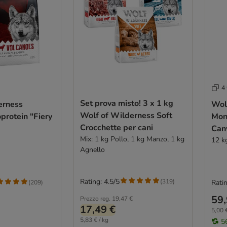
4 
Set prova misto! 3 x 1 kg
erness
Wol
Wolf of Wilderness Soft
protein "Fiery
Mon
Crocchette per cani
Can
Mix: 1 kg Pollo, 1 kg Manzo, 1 kg
12 k
Agnello
Rating: 4.5/5
(
319
)
Ratin
(
209
)
59,
Prezzo reg.
19,47 €
17,49 €
5,00 €
5,83 € / kg
5