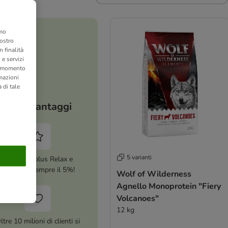
amo
nostro
 finalità
 e servizi
si momento
rmazioni
 di tale
I tuoi vantaggi
5 varianti
Attiva zooplus Relax e
risparmia sempre il 5%!
Wolf of Wilderness
Agnello Monoprotein "Fiery
Volcanoes"
12 kg
ltre 10 milioni di clienti si