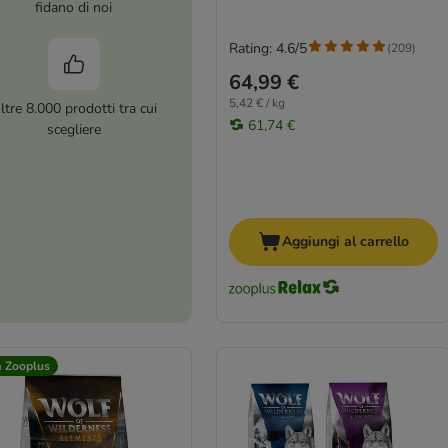
fidano di noi
Rating: 4.6/5
(
209
)
64,99 €
5,42 € / kg
ltre 8.000 prodotti tra cui
61,74 €
scegliere
Aggiungi al carrello
a Zooplus