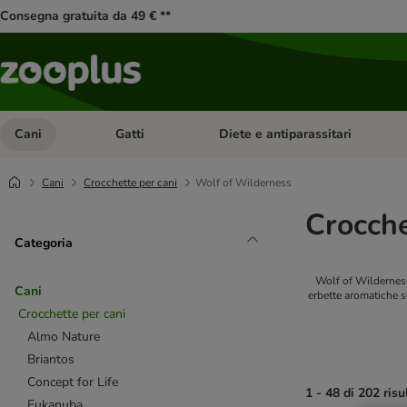
Consegna gratuita da 49 € **
Cani
Gatti
Diete e antiparassitari
Apri Menu Categoria: Cani
Apri Menu Categoria: Gatti
Cani
Crocchette per cani
Wolf of Wilderness
Crocche
Categoria
Wolf of Wilderness 
Cani
erbette aromatiche s
Crocchette per cani
Almo Nature
Briantos
Concept for Life
1 - 48 di 202 risu
Eukanuba