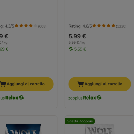
g: 4.3/5
Rating: 4.6/5
(
608
)
(
1230
)
9 €
5,99 €
 / kg
5,99 € / kg
,69 €
5,69 €
Aggiungi al carrello
Aggiungi al carrello
Scelta Zooplus