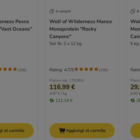
4 varianti
4 
erness Pesce
Wolf of Wilderness Manzo
Wol
"Vast Oceans"
Monoprotein "Rocky
Mon
Canyons"
Can
Set %: 2 x 12 kg
5 kg 
Rating: 4.7/5
Ratin
(
206
)
(
196
)
Prezzo reg.
119,98 €
Prezz
116,99 €
29,
4,87 € / kg
6,00 €
111,14 €
2
i al carrello
Aggiungi al carrello