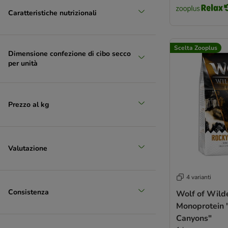
Opti Life
Caratteristiche nutrizionali
Optimanova
Pan Mięsko
Pedigree
Scelta Zooplus
Dimensione confezione di cibo secco
Perfect Fit
per unità
Pitti Boris
PrimaDog
Primal
Prezzo al kg
PURINA ONE
PURINA PRO PLAN
PURINA PRO PLAN Veterinary Diets
PURINA Dog Chow
Valutazione
Rafi
RINTI
4 varianti
Rocco
Consistenza
Wolf of Wild
Rosie's Farm
Monoprotein 
Royal Canin CARE Nutrition
Canyons"
Royal Canin Club / Selection