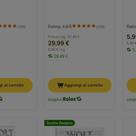
Rating: 4.6/5
Ratin
(
196
)
(
206
)
5,9
Prezzo reg.
32,45 €
29,99 €
5,99 €
6,00 € / kg
5
28,49 €
i al carrello
Aggiungi al carrello
Scelta Zooplus