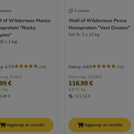
varianti
4 varianti
f of Wilderness Manzo
Wolf of Wilderness Pesce
oprotein "Rocky
Monoprotein "Vast Oceans"
yons"
Set %: 2 x 12 kg
(5 x 1 kg)
g: 4.7/5
Rating: 4.6/5
(
196
)
(
206
)
o reg.
32,45 €
Prezzo reg.
119,98 €
99 €
116,99 €
 / kg
4,87 € / kg
8,49 €
111,14 €
Aggiungi al carrello
Aggiungi al carrello