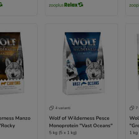
4 varianti
7 
erness Manzo
Wolf of Wilderness Pesce
Wol
"Rocky
Monoprotein "Vast Oceans"
"Gre
5 kg (5 x 1 kg)
1 kg