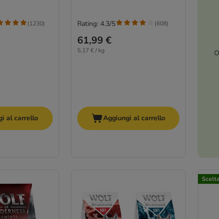
Rating: 4.3/5
(
1230
)
(
608
)
61,99 €
5,17 € / kg
O
i al carrello
Aggiungi al carrello
Scelt