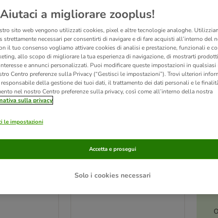
Aiutaci a migliorare zooplus!
ve been changed
stro sito web vengono utilizzati cookies, pixel e altre tecnologie analoghe. Utilizzi
 strettamente necessari per consentirti di navigare e di fare acquisti all’interno del 
on il tuo consenso vogliamo attivare cookies di analisi e prestazione, funzionali e con
eting, allo scopo di migliorare la tua esperienza di navigazione, di mostrarti prodotti
 interesse e annunci personalizzati. Puoi modificare queste impostazioni in qualsia
tro Centro preferenze sulla Privacy (“Gestisci le impostazioni”). Trovi ulteriori info
l responsabile della gestione dei tuoi dati, il trattamento dei dati personali e le finalità
mento nel nostro Centro preferenze sulla privacy, così come all’interno della nostra
mativa sulla privacy
i le impostazioni
Accetta e prosegui
7 varianti
erness Adult
Wolf of Wilderness Senior
Solo i cookies necessari
- Salmone
"Green Fields" - Agnello
12 kg
O