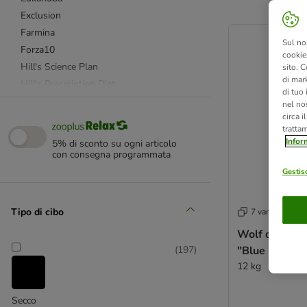
Exclusion
product items ha
Farmina
Sul no
Forza10
cookies
Hill's Science Plan
sito. C
di mark
Hill's Prescription Diet
di tuo
Lukullus
nel nos
circa i
Monge
tratta
Prolife
Infor
5% di sconto su ogni articolo
Purizon
con consegna programmata
Royal Canin Breed (razze)
Gestisc
Royal Canin Size
Royal Canin Veterinary
Tipo di cibo
7 varianti
Simpsons Premium
Wolf of Wild
Natural Trainer
"Blue River" 
(
197
)
Wolf of Wilderness
12 kg
Advance Affinity
Advance Veterinary Diets
Secco
Alpha Spirit