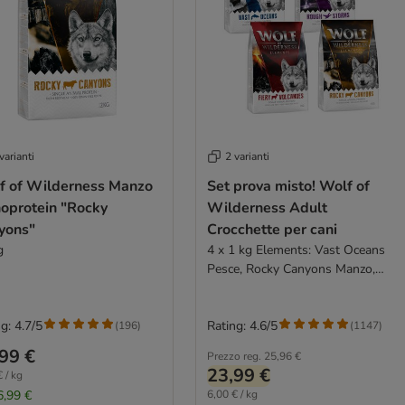
varianti
2 varianti
f of Wilderness Manzo
Set prova misto! Wolf of
oprotein "Rocky
Wilderness Adult
yons"
Crocchette per cani
g
4 x 1 kg Elements: Vast Oceans
Pesce, Rocky Canyons Manzo,
Fiery Volcanoes Agnello, Rough
Storms Anatra
g: 4.7/5
Rating: 4.6/5
(
196
)
(
1147
)
99 €
Prezzo reg.
25,96 €
23,99 €
 / kg
6,99 €
6,00 € / kg