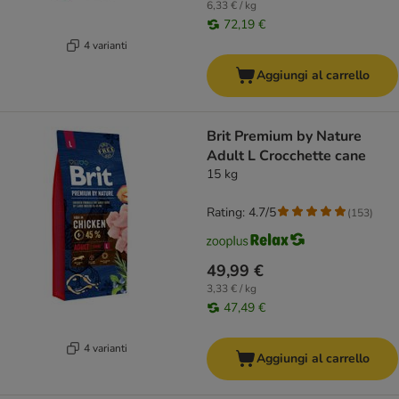
6,33 € / kg
72,19 €
4 varianti
Aggiungi al carrello
Brit Premium by Nature
Adult L Crocchette cane
15 kg
Rating: 4.7/5
(
153
)
49,99 €
3,33 € / kg
47,49 €
4 varianti
Aggiungi al carrello