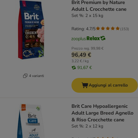
Brit Premium by Nature
Adult L Crocchette cane
Set %: 2 x 15 kg
Rating: 4.7/5
(
153
)
Prezzo reg.
99,98 €
96,49 €
3,22 € / kg
91,67 €
4 varianti
Aggiungi al carrello
Brit Care Hypoallergenic
Adult Large Breed Agnello
& Riso Crocchette cane
Set %: 2 x 12 kg