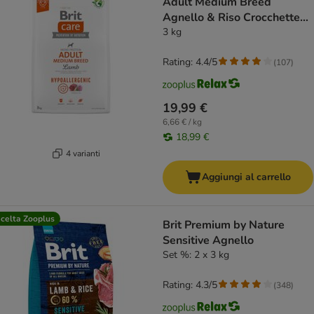
Adult Medium Breed
Agnello & Riso Crocchette
cane
3 kg
Rating: 4.4/5
(
107
)
19,99 €
6,66 € / kg
18,99 €
4 varianti
Aggiungi al carrello
celta Zooplus
Brit Premium by Nature
Sensitive Agnello
Set %: 2 x 3 kg
Rating: 4.3/5
(
348
)