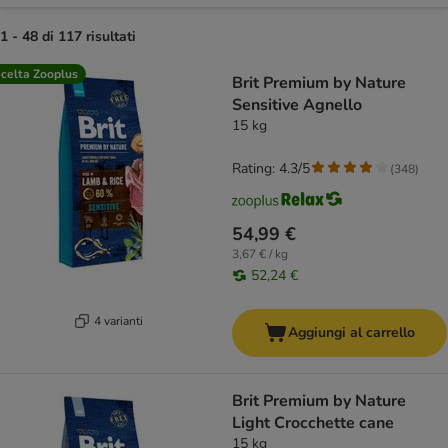
1 - 48 di 117 risultati
product items have been changed
celta Zooplus
Brit Premium by Nature
Sensitive Agnello
15 kg
Rating: 4.3/5
(
348
)
54,99 €
3,67 € / kg
52,24 €
4 varianti
Aggiungi al carrello
Brit Premium by Nature
Light Crocchette cane
15 kg