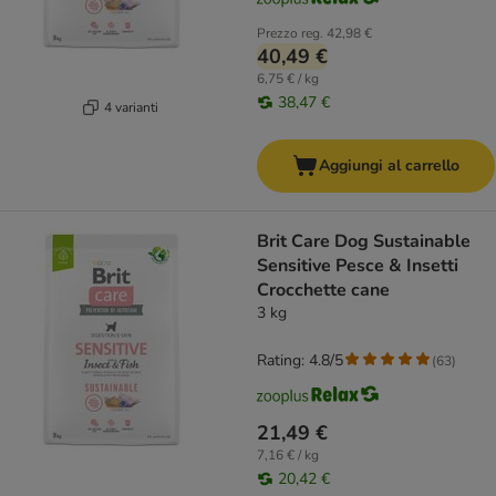
Prezzo reg.
42,98 €
40,49 €
6,75 € / kg
38,47 €
4 varianti
Aggiungi al carrello
Brit Care Dog Sustainable
Sensitive Pesce & Insetti
Crocchette cane
3 kg
Rating: 4.8/5
(
63
)
21,49 €
7,16 € / kg
20,42 €