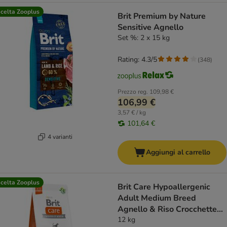
celta Zooplus
Brit Premium by Nature
Sensitive Agnello
Set %: 2 x 15 kg
Rating: 4.3/5
(
348
)
Prezzo reg.
109,98 €
106,99 €
3,57 € / kg
101,64 €
4 varianti
Aggiungi al carrello
celta Zooplus
Brit Care Hypoallergenic
Adult Medium Breed
Agnello & Riso Crocchette
cane
12 kg