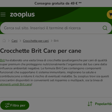
Consegna gratuita da 49 € **
Overview
catalogo
Cerca
prodotti
Cani
Crocchette per cani
Brit
Crocchette Brit Care per cane
Brit
ha elaborato una vasta linea di crocchette ipoallergeniche per cani di qualità
super premium che proteggono nutrizionalmente l'organismo del tuo cane dalle
influenze ambientali negative. Le formule Brit Care contengono componenti
funzionali che supportano il sistema immunitario, migliorano la salute e
contribuiscono a ridurre il rischio di eventuali malattie. Su zooplus trovi sia questi
croccantini disponibili in convenienti set risparmio o multipack, sia la linea di
alimenti umidi Brit cane
!
Popolarità
Filtra per