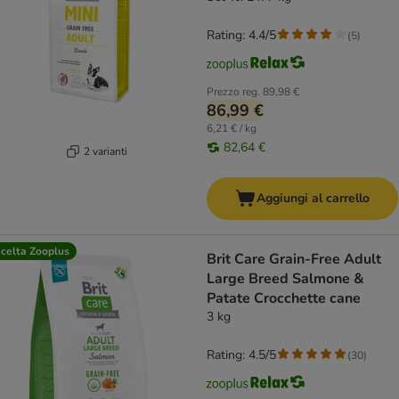
Rating: 4.4/5
(
5
)
Prezzo reg.
89,98 €
86,99 €
6,21 € / kg
82,64 €
2 varianti
Aggiungi al carrello
celta Zooplus
Brit Care Grain-Free Adult
Large Breed Salmone &
Patate Crocchette cane
3 kg
Rating: 4.5/5
(
30
)