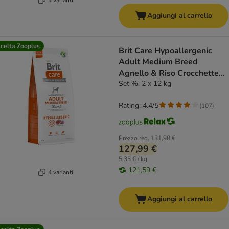
Aggiungi al carrello
celta Zooplus
Brit Care Hypoallergenic
Adult Medium Breed
Agnello & Riso Crocchette
cane
Set %: 2 x 12 kg
Rating: 4.4/5
(
107
)
Prezzo reg.
131,98 €
127,99 €
5,33 € / kg
121,59 €
4 varianti
Aggiungi al carrello