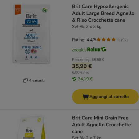
Brit Care Hypoallergenic
Adult Large Breed Agnello
& Riso Crocchette cane
Set %: 2 x 3 kg
Rating: 4.4/5
(
97
)
Prezzo reg.
38,58 €
35,99 €
6,00 € / kg
34,19 €
4 varianti
Aggiungi al carrello
Brit Care Mini Grain Free
Adult Agnello Crocchette
cane
Set %: 2 x 7 kg