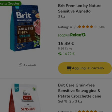
celta Zooplus
Brit Premium by Nature
Sensitive Agnello
3 kg
Rating: 4.3/5
(
348
)
15,49 €
5,16 € / kg
14,72 €
4 varianti
Aggiungi al carrello
Brit Care Grain-free
Sensitive Selvaggina &
Patate Crocchette cane
Set %: 2 x 3 kg