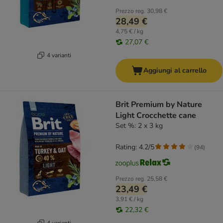
Prezzo reg.
30,98 €
28,49 €
4,75 € / kg
27,07 €
4 varianti
Aggiungi al carrello
Brit Premium by Nature
Light Crocchette cane
Set %: 2 x 3 kg
Rating: 4.2/5
(
94
)
Prezzo reg.
25,58 €
23,49 €
3,91 € / kg
22,32 €
4 varianti