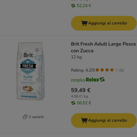
52,24 €
Aggiungi al carrello
Brit Fresh Adult Large Pesce
con Zucca
12 kg
Rating: 4.2/5
(
5
)
59,49 €
4,96 € / kg
56,52 €
2 varianti
Aggiungi al carrello