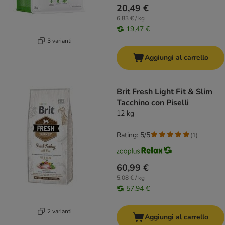
20,49 €
6,83 € / kg
19,47 €
3 varianti
Aggiungi al carrello
Brit Fresh Light Fit & Slim
Tacchino con Piselli
12 kg
Rating: 5/5
(
1
)
60,99 €
5,08 € / kg
57,94 €
2 varianti
Aggiungi al carrello