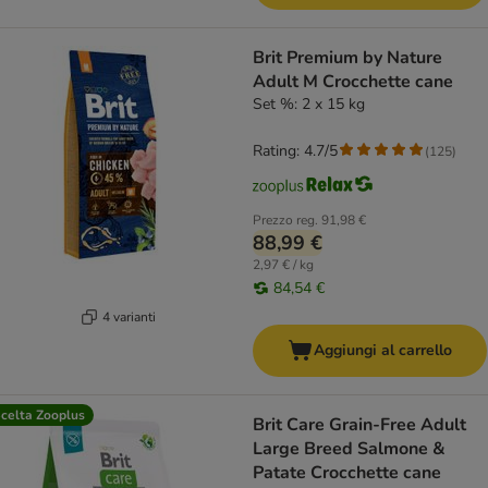
Brit Premium by Nature
Adult M Crocchette cane
Set %: 2 x 15 kg
Rating: 4.7/5
(
125
)
Prezzo reg.
91,98 €
88,99 €
2,97 € / kg
84,54 €
4 varianti
Aggiungi al carrello
celta Zooplus
Brit Care Grain-Free Adult
Large Breed Salmone &
Patate Crocchette cane