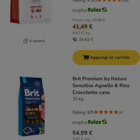
Rating: 4.5/5
(
66
)
Prezzo reg.
43,98 €
41,49 €
6,92 € / kg
39,42 €
4 varianti
Aggiungi al carrello
Brit Premium by Nature
Sensitive Agnello & Riso
Crocchette cane
15 kg
Rating: 5/5
(
6
)
54,99 €
3,67 € / kg