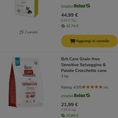
44,99 €
6,43 € / kg
42,74 €
2 varianti
Aggiungi al carrello
Brit Care Grain-free
Sensitive Selvaggina &
Patate Crocchette cane
3 kg
Rating: 4.5/5
(
66
)
21,99 €
7,33 € / kg
20,89 €