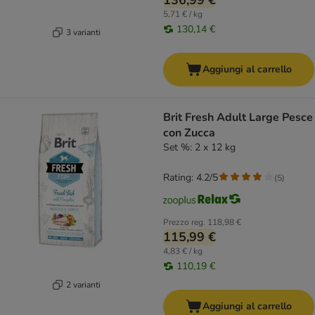
136,99 €
5,71 € / kg
130,14 €
3 varianti
Aggiungi al carrello
Brit Fresh Adult Large Pesce
con Zucca
Set %: 2 x 12 kg
Rating: 4.2/5
(
5
)
Prezzo reg.
118,98 €
115,99 €
4,83 € / kg
110,19 €
2 varianti
Aggiungi al carrello