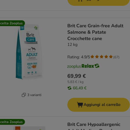
celta Zooplus
Brit Care Grain-free Adult
Salmone & Patate
Crocchette cane
12 kg
Rating: 4.9/5
(
67
)
69,99 €
5,83 € / kg
66,49 €
3 varianti
Aggiungi al carrello
celta Zooplus
Brit Care Hypoallergenic