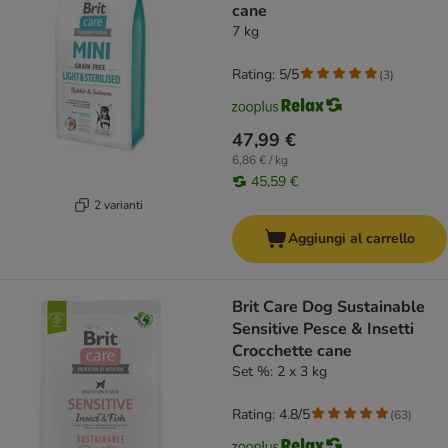
cane
7 kg
Rating: 5/5
(
3
)
47,99 €
6,86 € / kg
45,59 €
2 varianti
Aggiungi al carrello
Brit Care Dog Sustainable
Sensitive Pesce & Insetti
Crocchette cane
Set %: 2 x 3 kg
Rating: 4.8/5
(
63
)