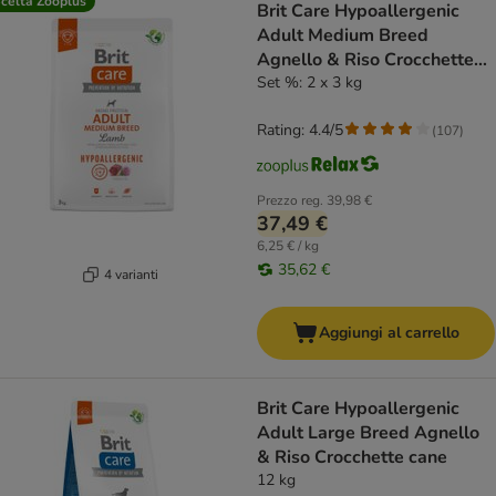
celta Zooplus
Brit Care Hypoallergenic
Adult Medium Breed
Agnello & Riso Crocchette
cane
Set %: 2 x 3 kg
Rating: 4.4/5
(
107
)
Prezzo reg.
39,98 €
37,49 €
6,25 € / kg
35,62 €
4 varianti
Aggiungi al carrello
Brit Care Hypoallergenic
Adult Large Breed Agnello
& Riso Crocchette cane
12 kg