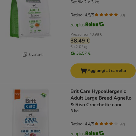
Set %: 2 x 3 kg
Rating: 4.5/5
(
30
)
Prezzo reg.
40,98 €
38,49 €
6,42 € / kg
36,57 €
3 varianti
Aggiungi al carrello
Brit Care Hypoallergenic
Adult Large Breed Agnello
& Riso Crocchette cane
3 kg
Rating: 4.4/5
(
97
)