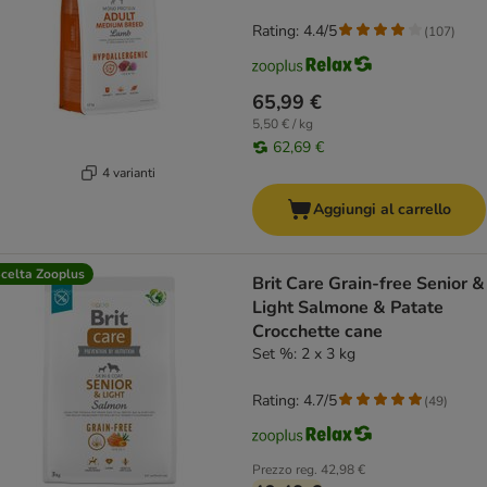
Rating: 4.4/5
(
107
)
65,99 €
5,50 € / kg
62,69 €
4 varianti
Aggiungi al carrello
celta Zooplus
Brit Care Grain-free Senior &
Light Salmone & Patate
Crocchette cane
Set %: 2 x 3 kg
Rating: 4.7/5
(
49
)
Prezzo reg.
42,98 €