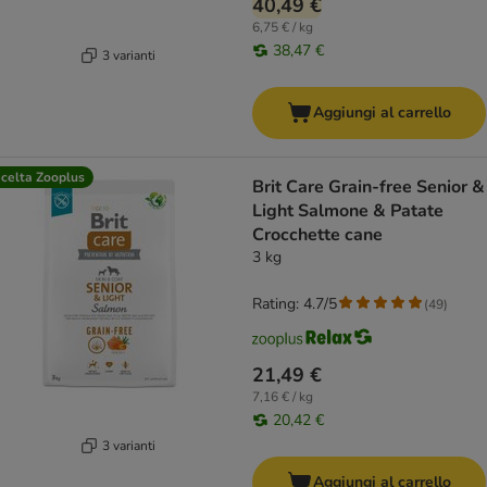
40,49 €
6,75 € / kg
38,47 €
3 varianti
Aggiungi al carrello
celta Zooplus
Brit Care Grain-free Senior &
Light Salmone & Patate
Crocchette cane
3 kg
Rating: 4.7/5
(
49
)
21,49 €
7,16 € / kg
20,42 €
3 varianti
Aggiungi al carrello