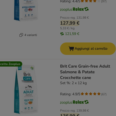
Rating: 4.4/5
(
97
)
Prezzo reg.
131,98 €
127,99 €
5,33 € / kg
121,59 €
4 varianti
Aggiungi al carrello
celta Zooplus
Brit Care Grain-free Adult
Salmone & Patate
Crocchette cane
Set %: 2 x 12 kg
Rating: 4.9/5
(
67
)
Prezzo reg.
139,98 €