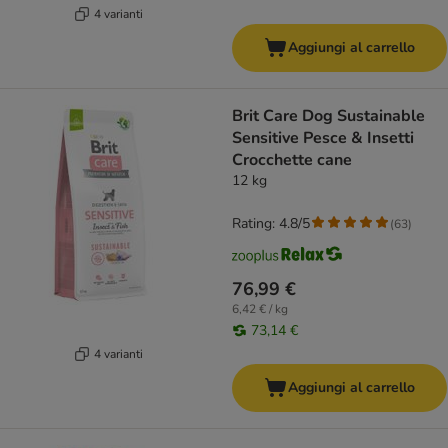
4 varianti
Aggiungi al carrello
Brit Care Dog Sustainable
Sensitive Pesce & Insetti
Crocchette cane
12 kg
Rating: 4.8/5
(
63
)
76,99 €
6,42 € / kg
73,14 €
4 varianti
Aggiungi al carrello