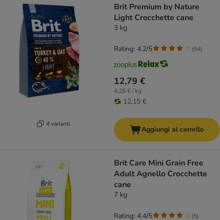
Brit Premium by Nature
Light Crocchette cane
3 kg
Rating: 4.2/5
(
94
)
12,79 €
4,26 € / kg
12,15 €
4 varianti
Aggiungi al carrello
Brit Care Mini Grain Free
Adult Agnello Crocchette
cane
7 kg
Rating: 4.4/5
(
5
)