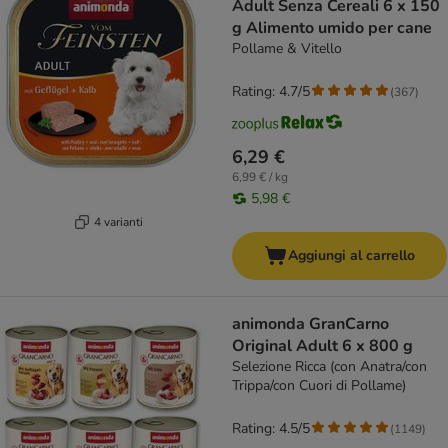
Adult Senza Cereali 6 x 150
g Alimento umido per cane
Pollame & Vitello
Rating: 4.7/5
(
367
)
6,29 €
6,99 € / kg
5,98 €
4 varianti
Aggiungi al carrello
animonda GranCarno
Original Adult 6 x 800 g
Selezione Ricca (con Anatra/con
Trippa/con Cuori di Pollame)
Rating: 4.5/5
(
1149
)