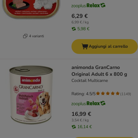
6,29 €
6,99 € / kg
5,98 €
4 varianti
Aggiungi al carrello
animonda GranCarno
Original Adult 6 x 800 g
Cocktail Multicarne
Rating: 4.5/5
(
1149
)
16,99 €
3,54 € / kg
16,14 €