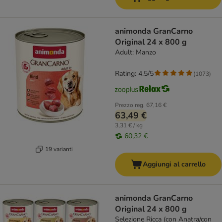
animonda GranCarno
Original 24 x 800 g
Adult: Manzo
Rating: 4.5/5
(
1073
)
Prezzo reg.
67,16 €
63,49 €
3,31 € / kg
60,32 €
19 varianti
Aggiungi al carrello
animonda GranCarno
Original 24 x 800 g
Selezione Ricca (con Anatra/con