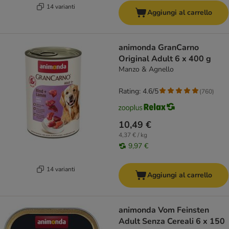
14 varianti
Aggiungi al carrello
animonda GranCarno
Original Adult 6 x 400 g
Manzo & Agnello
Rating: 4.6/5
(
760
)
10,49 €
4,37 € / kg
9,97 €
14 varianti
Aggiungi al carrello
animonda Vom Feinsten
Adult Senza Cereali 6 x 150