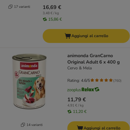
16,69 €
17 varianti
3,48 € / kg
15,86 €
Aggiungi al carrello
animonda GranCarno
Original Adult 6 x 400 g
Cervo & Mela
Rating: 4.6/5
(
760
)
11,79 €
4,91 € / kg
11,20 €
14 varianti
Aggiungi al carrello