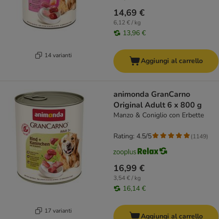
14,69 €
6,12 € / kg
13,96 €
14 varianti
Aggiungi al carrello
animonda GranCarno
Original Adult 6 x 800 g
Manzo & Coniglio con Erbette
Rating: 4.5/5
(
1149
)
16,99 €
3,54 € / kg
16,14 €
17 varianti
Aggiungi al carrello