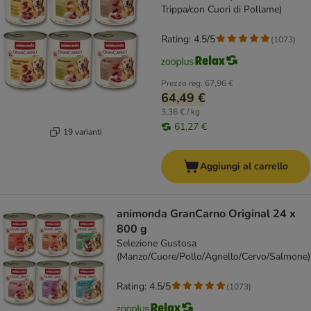
Trippa/con Cuori di Pollame)
Rating: 4.5/5
(
1073
)
Prezzo reg.
67,96 €
64,49 €
3,36 € / kg
61,27 €
19 varianti
Aggiungi al carrello
animonda GranCarno Original 24 x
800 g
Selezione Gustosa
(Manzo/Cuore/Pollo/Agnello/Cervo/Salmone)
Rating: 4.5/5
(
1073
)