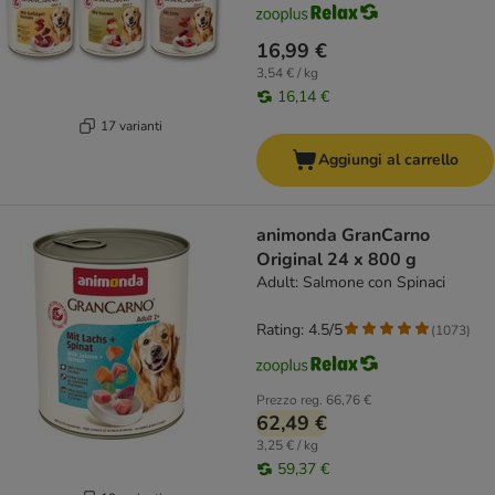
16,99 €
3,54 € / kg
16,14 €
17 varianti
Aggiungi al carrello
animonda GranCarno
Original 24 x 800 g
Adult: Salmone con Spinaci
Rating: 4.5/5
(
1073
)
Prezzo reg.
66,76 €
62,49 €
3,25 € / kg
59,37 €