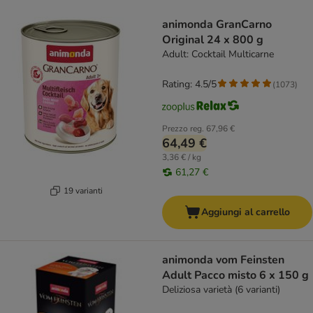
product items have been changed
animonda GranCarno
Original 24 x 800 g
Adult: Cocktail Multicarne
Rating: 4.5/5
(
1073
)
Prezzo reg.
67,96 €
64,49 €
3,36 € / kg
61,27 €
19 varianti
Aggiungi al carrello
animonda vom Feinsten
Adult Pacco misto 6 x 150 g
Deliziosa varietà (6 varianti)