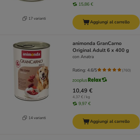
15,86 €
17 varianti
Aggiungi al carrello
animonda GranCarno
Original Adult 6 x 400 g
con Anatra
Rating: 4.6/5
(
760
)
10,49 €
4,37 € / kg
9,97 €
14 varianti
Aggiungi al carrello