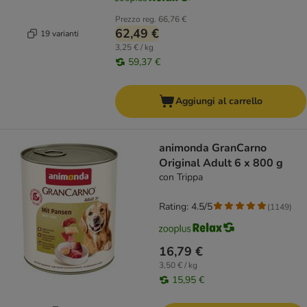
Prezzo reg.
66,76 €
62,49 €
19 varianti
3,25 € / kg
59,37 €
Aggiungi al carrello
animonda GranCarno
Original Adult 6 x 800 g
con Trippa
Rating: 4.5/5
(
1149
)
16,79 €
3,50 € / kg
15,95 €