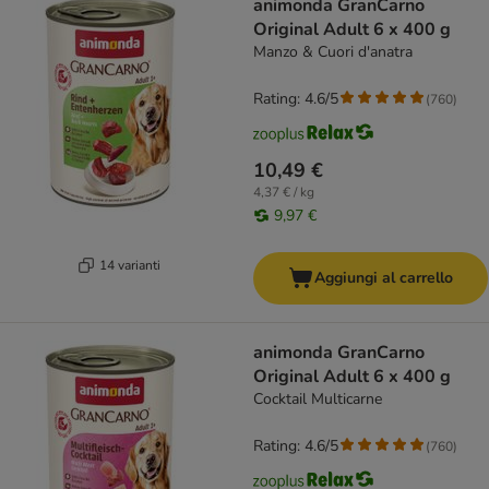
animonda GranCarno
Original Adult 6 x 400 g
Manzo & Cuori d'anatra
Rating: 4.6/5
(
760
)
10,49 €
4,37 € / kg
9,97 €
14 varianti
Aggiungi al carrello
animonda GranCarno
Original Adult 6 x 400 g
Cocktail Multicarne
Rating: 4.6/5
(
760
)