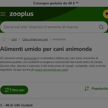
Consegna gratuita da 49 € **
Overview
catalogo
Cerca
prodotti
Cani
Cibo umido per cani
animonda
Alimenti umido per cani animonda
Gli alimenti umidi
animonda
in scatoletta e lattina per cani sono sinonimo di
altissima qualità, che soddisfa le esigenze nutrizionali dei nostri amici di zampa.
Questo cibo, idoneo e naturale, è del tutto privo di cereali, completo, vario e molto
digeribile. Scopri anche gli
snack animonda per cane
!
Popolarità
Filtra per
1 - 48 di 145 risultati