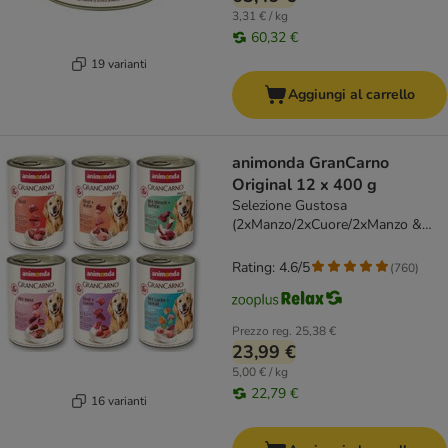
3,31 € / kg
60,32 €
19 varianti
Aggiungi al carrello
animonda GranCarno
Original 12 x 400 g
Selezione Gustosa
(2xManzo/2xCuore/2xManzo &
Pollo/2xManzo & Agnello/2xCervo
con Mela/2xSalmone con Spinaci)
Rating: 4.6/5
(
760
)
Prezzo reg.
25,38 €
23,99 €
5,00 € / kg
22,79 €
16 varianti