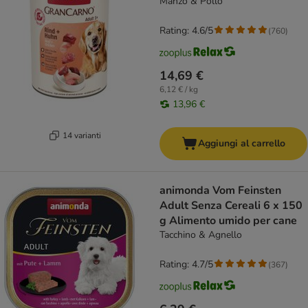
Manzo & Pollo
Rating: 4.6/5
(
760
)
14,69 €
6,12 € / kg
13,96 €
14 varianti
Aggiungi al carrello
animonda Vom Feinsten
Adult Senza Cereali 6 x 150
g Alimento umido per cane
Tacchino & Agnello
Rating: 4.7/5
(
367
)