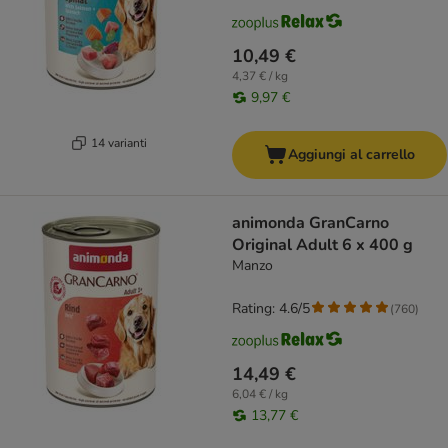
10,49 €
4,37 € / kg
9,97 €
14 varianti
Aggiungi al carrello
animonda GranCarno
Original Adult 6 x 400 g
Manzo
Rating: 4.6/5
(
760
)
14,49 €
6,04 € / kg
13,77 €