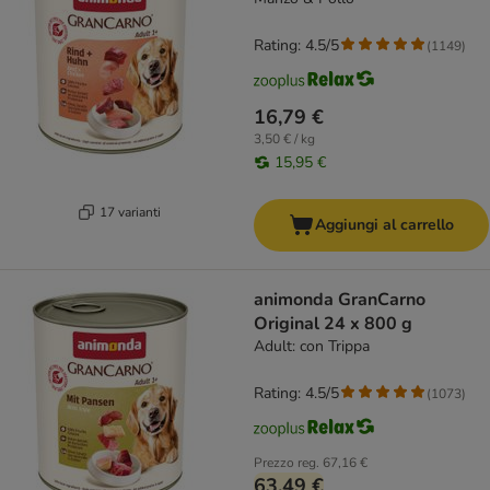
Rating: 4.5/5
(
1149
)
16,79 €
3,50 € / kg
15,95 €
17 varianti
Aggiungi al carrello
animonda GranCarno
Original 24 x 800 g
Adult: con Trippa
Rating: 4.5/5
(
1073
)
Prezzo reg.
67,16 €
63,49 €