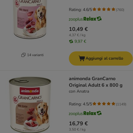
Rating: 4.6/5
(
760
)
10,49 €
4,37 € / kg
9,97 €
14 varianti
Aggiungi al carrello
animonda GranCarno
Original Adult 6 x 800 g
con Anatra
Rating: 4.5/5
(
1149
)
16,79 €
3,50 € / kg