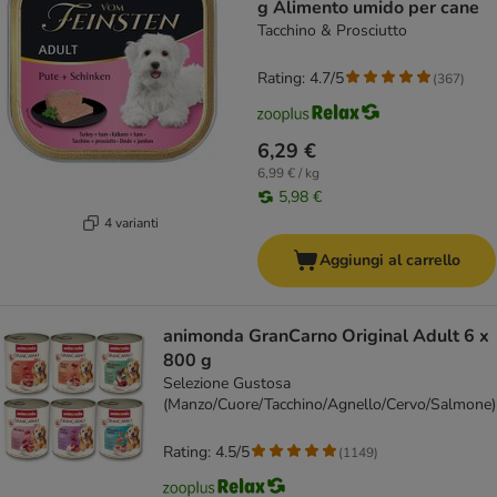
g Alimento umido per cane
Tacchino & Prosciutto
Rating: 4.7/5
(
367
)
6,29 €
6,99 € / kg
5,98 €
4 varianti
Aggiungi al carrello
animonda GranCarno Original Adult 6 x
800 g
Selezione Gustosa
(Manzo/Cuore/Tacchino/Agnello/Cervo/Salmone)
Rating: 4.5/5
(
1149
)