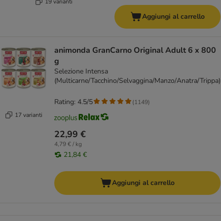
19 varianti
Aggiungi al carrello
animonda GranCarno Original Adult 6 x 800
g
Selezione Intensa
(Multicarne/Tacchino/Selvaggina/Manzo/Anatra/Trippa)
Rating: 4.5/5
(
1149
)
17 varianti
22,99 €
4,79 € / kg
21,84 €
Aggiungi al carrello