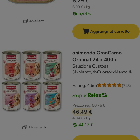
6,29 €
6,99 € / kg
5,98 €
4 varianti
Aggiungi al carrello
animonda GranCarno
Original 24 x 400 g
Selezione Gustosa
(4xManzo/4xCuore/4xManzo &
Pollo/4xManzo & Agnello/4xCervo
con Mela/4xSalmone con Spinaci)
Rating: 4.6/5
(
748
)
Prezzo reg.
50,76 €
46,49 €
4,84 € / kg
44,17 €
16 varianti