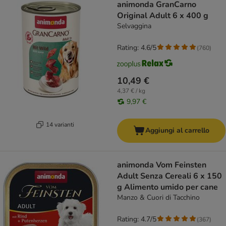
animonda GranCarno
Original Adult 6 x 400 g
Selvaggina
Rating: 4.6/5
(
760
)
10,49 €
4,37 € / kg
9,97 €
14 varianti
Aggiungi al carrello
animonda Vom Feinsten
Adult Senza Cereali 6 x 150
g Alimento umido per cane
Manzo & Cuori di Tacchino
Rating: 4.7/5
(
367
)