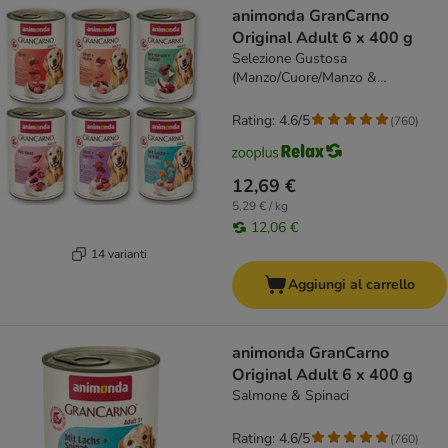
animonda GranCarno
Original Adult 6 x 400 g
Selezione Gustosa
(Manzo/Cuore/Manzo &
Pollo/Manzo & Agnello/Cervo con
Mela/Salmone con Spinaci)
Rating: 4.6/5
(
760
)
12,69 €
5,29 € / kg
12,06 €
14 varianti
Aggiungi al carrello
animonda GranCarno
Original Adult 6 x 400 g
Salmone & Spinaci
Rating: 4.6/5
(
760
)