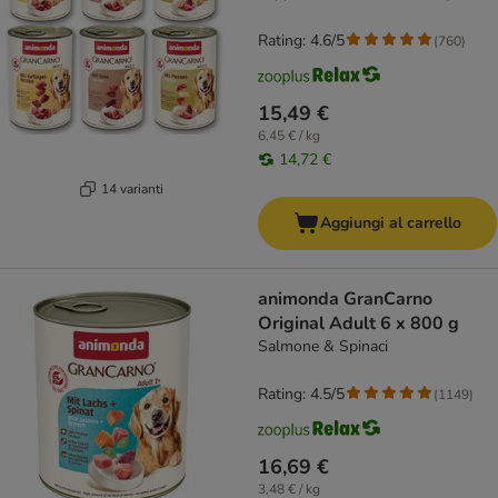
Rating: 4.6/5
(
760
)
15,49 €
6,45 € / kg
14,72 €
14 varianti
Aggiungi al carrello
animonda GranCarno
Original Adult 6 x 800 g
Salmone & Spinaci
Rating: 4.5/5
(
1149
)
16,69 €
3,48 € / kg