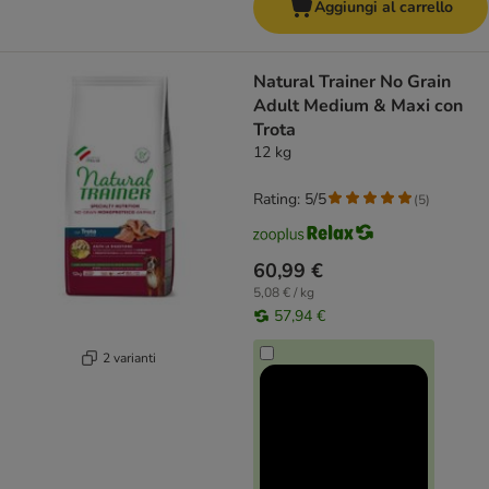
Aggiungi al carrello
Natural Trainer No Grain
Adult Medium & Maxi con
Trota
12 kg
Rating: 5/5
(
5
)
60,99 €
5,08 € / kg
57,94 €
2 varianti