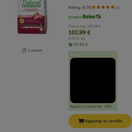
Rating: 4.7/5
(
3
)
Prezzo reg.
105,98 €
102,99 €
4,29 € / kg
97,84 €
2 varianti
Applica Coupon del -10%
Aggiungi al carrello