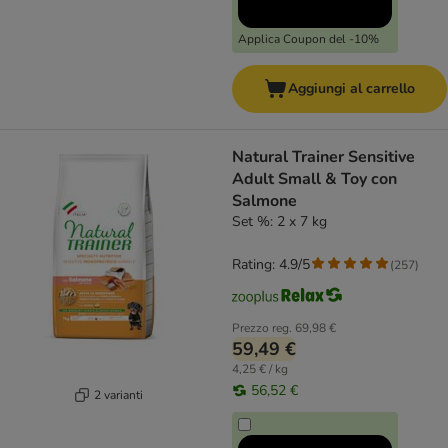
Applica Coupon del -10%
Aggiungi al carrello
Natural Trainer Sensitive
Adult Small & Toy con
Salmone
Set %: 2 x 7 kg
Rating: 4.9/5
(
257
)
Prezzo reg.
69,98 €
59,49 €
4,25 € / kg
56,52 €
2 varianti