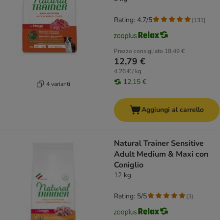
Rating: 4.7/5
(
131
)
Prezzo consigliato
18,49 €
12,79 €
4,26 € / kg
12,15 €
4 varianti
Aggiungi al carrello
Natural Trainer Sensitive
Adult Medium & Maxi con
Coniglio
12 kg
Rating: 5/5
(
3
)