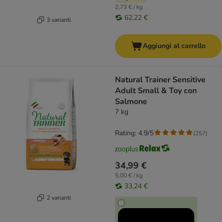
2,73 € / kg
62,22 €
3 varianti
Aggiungi al carrello
Natural Trainer Sensitive
Adult Small & Toy con
Salmone
7 kg
Rating: 4.9/5
(
257
)
34,99 €
5,00 € / kg
33,24 €
2 varianti