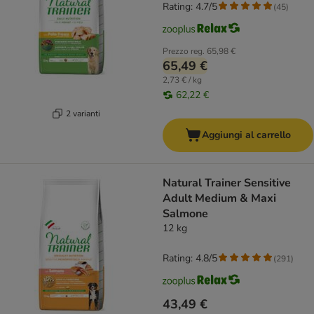
Rating: 4.7/5
(
45
)
Prezzo reg.
65,98 €
65,49 €
2,73 € / kg
62,22 €
2 varianti
Aggiungi al carrello
Natural Trainer Sensitive
Adult Medium & Maxi
Salmone
12 kg
Rating: 4.8/5
(
291
)
43,49 €