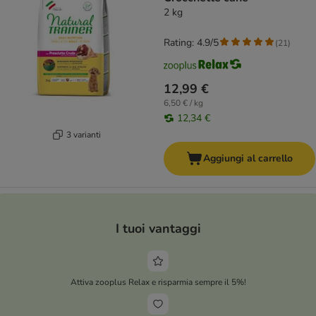
2 kg
Rating: 4.9/5
(
21
)
12,99 €
6,50 € / kg
12,34 €
3 varianti
Aggiungi al carrello
I tuoi vantaggi
Attiva zooplus Relax e risparmia sempre il 5%!