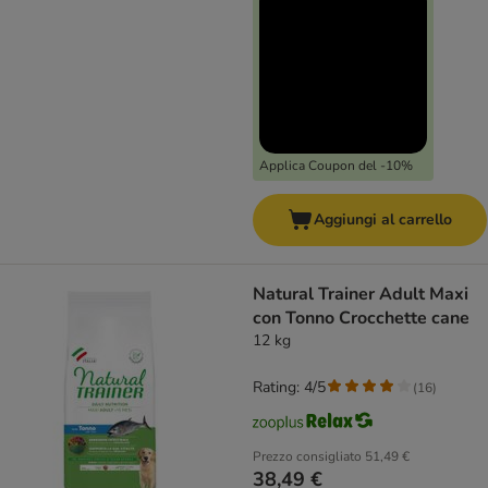
Applica Coupon del -10%
Aggiungi al carrello
Natural Trainer Adult Maxi
con Tonno Crocchette cane
12 kg
Rating: 4/5
(
16
)
Prezzo consigliato
51,49 €
38,49 €