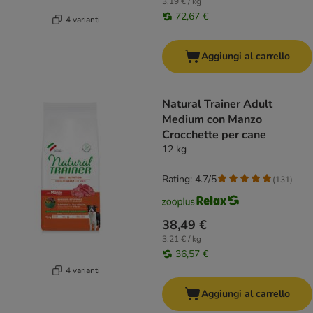
3,19 € / kg
72,67 €
4 varianti
Aggiungi al carrello
Natural Trainer Adult
Medium con Manzo
Crocchette per cane
12 kg
Rating: 4.7/5
(
131
)
38,49 €
3,21 € / kg
36,57 €
4 varianti
Aggiungi al carrello