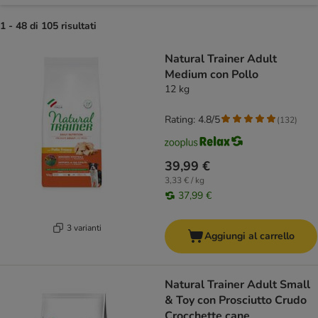
1 - 48 di 105 risultati
product items have been changed
Natural Trainer Adult
Medium con Pollo
12 kg
Rating: 4.8/5
(
132
)
39,99 €
3,33 € / kg
37,99 €
3 varianti
Aggiungi al carrello
Natural Trainer Adult Small
& Toy con Prosciutto Crudo
Crocchette cane