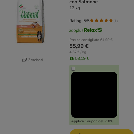
con Salmone
12 kg
Rating: 5/5
(
1
)
Prezzo consigliato
64,99 €
55,99 €
4,67 € / kg
53,19 €
2 varianti
Applica Coupon del -10%