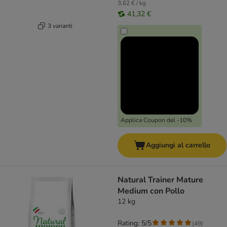
3,62 € / kg
41,32 €
3 varianti
Applica Coupon del -10%
Aggiungi al carrello
Natural Trainer Mature
Medium con Pollo
12 kg
Rating: 5/5
(
49
)