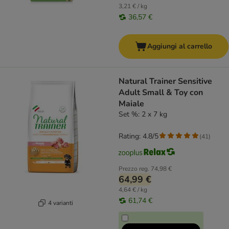
3,21 € / kg
36,57 €
Aggiungi al carrello
Natural Trainer Sensitive
Adult Small & Toy con
Maiale
Set %: 2 x 7 kg
Rating: 4.8/5
(
41
)
Prezzo reg.
74,98 €
64,99 €
4,64 € / kg
61,74 €
4 varianti