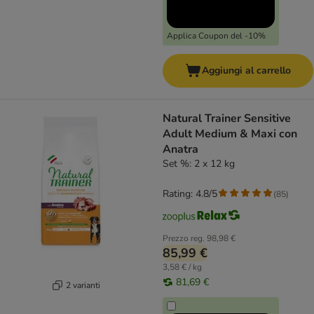
Applica Coupon del -10%
Aggiungi al carrello
Natural Trainer Sensitive
Adult Medium & Maxi con
Anatra
Set %: 2 x 12 kg
Rating: 4.8/5
(
85
)
Prezzo reg.
98,98 €
85,99 €
3,58 € / kg
81,69 €
2 varianti