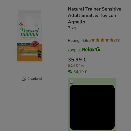
Natural Trainer Sensitive
Adult Small & Toy con
Agnello
7 kg
Rating: 4.9/5
(
23
)
35,99 €
5,14 € / kg
34,19 €
2 varianti