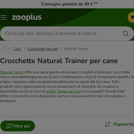
Consegna gratuita da 49 € **
Overview
catalogo
Cerca
prodotti
Cani
Crocchette per cani
Natural Trainer
Crocchette Natural Trainer per cane
Natural Trainer
offre una vasta gamma di alimenti completi e bilanciati, crocchette
che si contraddistinguono per la loro combinazione unica di componenti specifici di
origine naturale e dalle proprietà benefiche per la salute del tuo cane. Tutti i
prodotti sono rigorosamente senza conservanti né coloranti. Su zooplus è
disponibile anche la linea di
umido Trainer per cani
! Cosa aspetti? Provali tutti!
Infine i croccantini sono disponibili anche in convenienti formati set rispamio o
multipack.
Popolarità
Filtra per