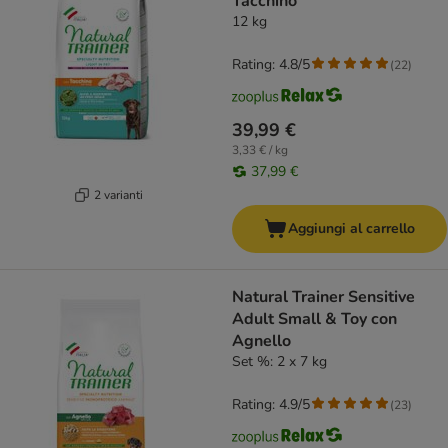
Tacchino
12 kg
Rating: 4.8/5
(
22
)
39,99 €
3,33 € / kg
37,99 €
2 varianti
Aggiungi al carrello
Natural Trainer Sensitive
Adult Small & Toy con
Agnello
Set %: 2 x 7 kg
Rating: 4.9/5
(
23
)