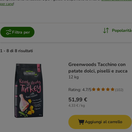
per cane
!
Popolarità
Filtra per
1 - 8 di 8 risultati
product items have been changed
Greenwoods Tacchino con
patate dolci, piselli e zucca
12 kg
Rating: 4.7/5
(
102
)
51,99 €
4,33 € / kg
Aggiungi al carrello