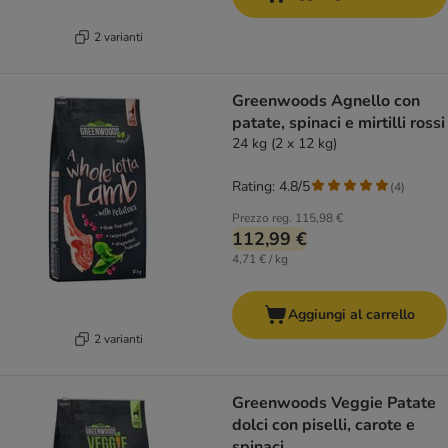
2 varianti
Greenwoods Agnello con
patate, spinaci e mirtilli rossi
24 kg (2 x 12 kg)
Rating: 4.8/5
(
4
)
Prezzo reg.
115,98 €
112,99 €
4,71 € / kg
Aggiungi al carrello
2 varianti
Greenwoods Veggie Patate
dolci con piselli, carote e
spinaci