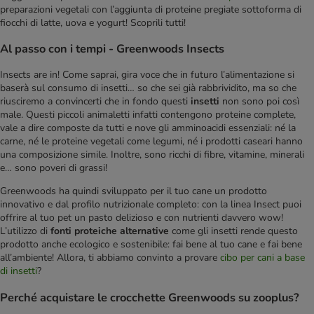
preparazioni vegetali con l’aggiunta di proteine pregiate sottoforma di
fiocchi di latte, uova e yogurt! Scoprili tutti!
Al passo con i tempi - Greenwoods Insects
Insects are in! Come saprai, gira voce che in futuro l’alimentazione si
baserà sul consumo di insetti… so che sei già rabbrividito, ma so che
riusciremo a convincerti che in fondo questi
insetti
non sono poi così
male. Questi piccoli animaletti infatti contengono proteine complete,
vale a dire composte da tutti e nove gli amminoacidi essenziali: né la
carne, né le proteine vegetali come legumi, né i prodotti caseari hanno
una composizione simile. Inoltre, sono ricchi di fibre, vitamine, minerali
e… sono poveri di grassi!
Greenwoods ha quindi sviluppato per il tuo cane un prodotto
innovativo e dal profilo nutrizionale completo: con la linea Insect puoi
offrire al tuo pet un pasto delizioso e con nutrienti davvero wow!
L’utilizzo di
fonti proteiche alternative
come gli insetti rende questo
prodotto anche ecologico e sostenibile: fai bene al tuo cane e fai bene
all’ambiente! Allora, ti abbiamo convinto a provare
cibo per cani a base
di insetti
?
Perché acquistare le crocchette Greenwoods su zooplus?