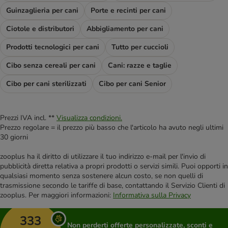
Guinzaglieria per cani
Porte e recinti per cani
Ciotole e distributori
Abbigliamento per cani
Prodotti tecnologici per cani
Tutto per cuccioli
Cibo senza cereali per cani
Cani: razze e taglie
Cibo per cani sterilizzati
Cibo per cani Senior
Prezzi IVA incl. **
Visualizza condizioni.
Prezzo regolare = il prezzo più basso che l'articolo ha avuto negli ultimi
30 giorni
zooplus ha il diritto di utilizzare il tuo indirizzo e-mail per l'invio di
pubblicità diretta relativa a propri prodotti o servizi simili. Puoi opporti in
qualsiasi momento senza sostenere alcun costo, se non quelli di
trasmissione secondo le tariffe di base, contattando il Servizio Clienti di
zooplus. Per maggiori informazioni:
Informativa sulla Privacy
333
Non perderti offerte personalizzate, sconti e