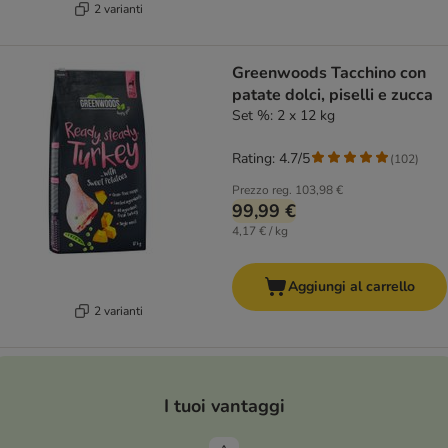
2 varianti
Greenwoods Tacchino con
patate dolci, piselli e zucca
Set %: 2 x 12 kg
Rating: 4.7/5
(
102
)
Prezzo reg.
103,98 €
99,99 €
4,17 € / kg
Aggiungi al carrello
2 varianti
I tuoi vantaggi