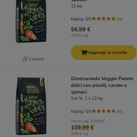
12 kg
Rating: 5/5
(
36
)
56,99 €
4,75 € / kg
Aggiungi al carrello
2 varianti
Greenwoods Veggie Patate
dolci con piselli, carote e
spinaci
Set %: 2 x 12 kg
Rating: 5/5
(
36
)
Prezzo reg.
113,98 €
109,99 €
4,58 € / kg