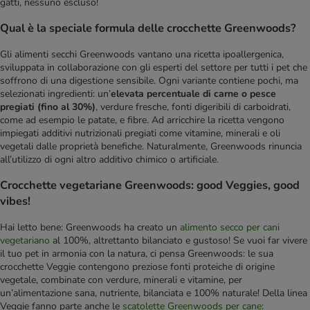
gatti, nessuno escluso!
Qual è la speciale formula delle crocchette Greenwoods?
Gli alimenti secchi Greenwoods vantano una ricetta ipoallergenica,
sviluppata in collaborazione con gli esperti del settore per tutti i pet che
soffrono di una digestione sensibile. Ogni variante contiene pochi, ma
selezionati ingredienti: un’
elevata percentuale di carne o pesce
pregiati (fino al 30%)
, verdure fresche, fonti digeribili di carboidrati,
come ad esempio le patate, e fibre. Ad arricchire la ricetta vengono
impiegati additivi nutrizionali pregiati come vitamine, minerali e oli
vegetali dalle proprietà benefiche. Naturalmente, Greenwoods rinuncia
all’utilizzo di ogni altro additivo chimico o artificiale.
Crocchette vegetariane Greenwoods: good Veggies, good
vibes!
Hai letto bene: Greenwoods ha creato un
alimento secco per cani
vegetariano
al 100%, altrettanto bilanciato e gustoso! Se vuoi far vivere
il tuo pet in armonia con la natura, ci pensa Greenwoods: le sua
crocchette Veggie contengono preziose fonti proteiche di origine
vegetale, combinate con verdure, minerali e vitamine, per
un’alimentazione sana, nutriente, bilanciata e 100% naturale! Della linea
Veggie fanno parte anche le
scatolette Greenwoods per cane
: