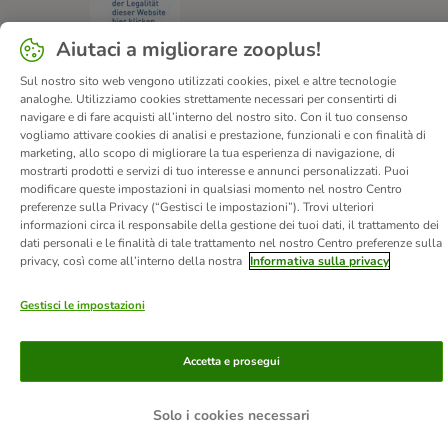
Aiutaci a migliorare zooplus!
Sul nostro sito web vengono utilizzati cookies, pixel e altre tecnologie
analoghe. Utilizziamo cookies strettamente necessari per consentirti di
Chi siamo
Carriera
Informazioni Legali
navigare e di fare acquisti all’interno del nostro sito. Con il tuo consenso
Vai all'Atto sui servizi digitali.
Corporate Website
vogliamo attivare cookies di analisi e prestazione, funzionali e con finalità di
marketing, allo scopo di migliorare la tua esperienza di navigazione, di
Condizioni Generali
Modulo tipo di recesso
mostrarti prodotti e servizi di tuo interesse e annunci personalizzati. Puoi
Disposizioni ambientali & smaltimento
Contatto
modificare queste impostazioni in qualsiasi momento nel nostro Centro
preferenze sulla Privacy (“Gestisci le impostazioni”). Trovi ulteriori
Spese e tempi di consegna
Metodi di Pagamento
Privacy
informazioni circa il responsabile della gestione dei tuoi dati, il trattamento dei
I clienti dicono di noi
Dichiarazione di accessibilità
dati personali e le finalità di tale trattamento nel nostro Centro preferenze sulla
privacy, così come all’interno della nostra
Informativa sulla privacy
© zooplus SE
2026
Gestisci le impostazioni
Accetta e prosegui
Solo i cookies necessari