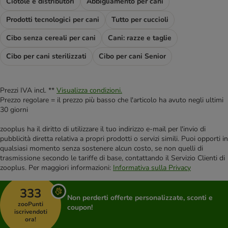
Ciotole e distributori
Abbigliamento per cani
Prodotti tecnologici per cani
Tutto per cuccioli
Cibo senza cereali per cani
Cani: razze e taglie
Cibo per cani sterilizzati
Cibo per cani Senior
Prezzi IVA incl. **
Visualizza condizioni.
Prezzo regolare = il prezzo più basso che l'articolo ha avuto negli ultimi
30 giorni
zooplus ha il diritto di utilizzare il tuo indirizzo e-mail per l'invio di
pubblicità diretta relativa a propri prodotti o servizi simili. Puoi opporti in
qualsiasi momento senza sostenere alcun costo, se non quelli di
trasmissione secondo le tariffe di base, contattando il Servizio Clienti di
zooplus. Per maggiori informazioni:
Informativa sulla Privacy
333
Non perderti offerte personalizzate, sconti e
zooPunti
coupon!
iscrivendoti
ora!