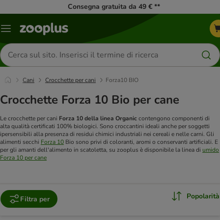
Consegna gratuita da 49 € **
Overview
catalogo
Cerca
prodotti
Cani
Crocchette per cani
Forza10 BIO
Crocchette Forza 10 Bio per cane
Le crocchette per cani
Forza 10 della linea Organic
contengono componenti di
alta qualità certificati 100% biologici. Sono croccantini ideali anche per soggetti
ipersensibili alla presenza di residui chimici industriali nei cereali e nelle carni. Gli
alimenti secchi
Forza 10
Bio sono privi di coloranti, aromi o conservanti artificiali. E
per gli amanti dell'alimento in scatoletta, su zooplus è disponibile la linea di
umido
Forza 10 per cane
Popolarità
Filtra per