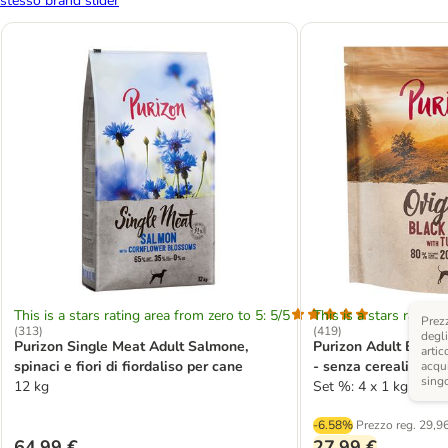
stesso brand slider
This is a stars rating area from zero to 5: 5/5
This is a stars rating 
Prezz
(
313
)
(
419
)
degli
Purizon Single Meat Adult Salmone,
Purizon Adult Black
artic
spinaci e fiori di fiordaliso per cane
- senza cereali
acqui
sing
12 kg
Set %: 4 x 1 kg
-6.58%
Prezzo reg.
29,96
64,99 €
27,99 €