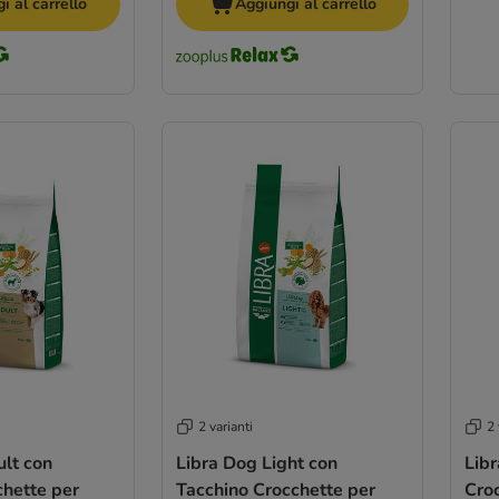
i al carrello
Aggiungi al carrello
2 varianti
2 
lt con
Libra Dog Light con
Lib
chette per
Tacchino Crocchette per
Cro