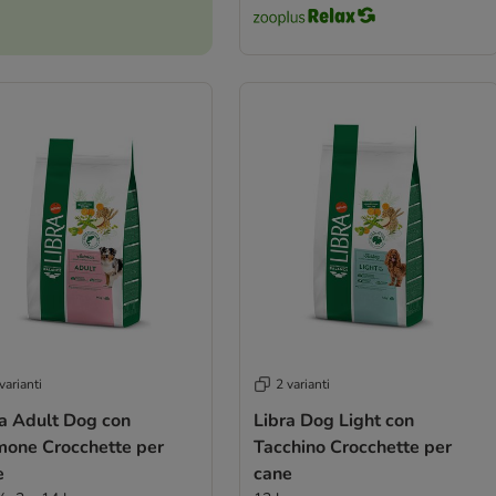
varianti
2 varianti
ra Adult Dog con
Libra Dog Light con
mone Crocchette per
Tacchino Crocchette per
e
cane