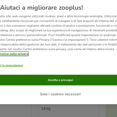
Aiutaci a migliorare zooplus!
ve been changed
stro sito web vengono utilizzati cookies, pixel e altre tecnologie analoghe. Utilizzi
 strettamente necessari per consentirti di navigare e di fare acquisti all’interno del 
on il tuo consenso vogliamo attivare cookies di analisi e prestazione, funzionali e con
eting, allo scopo di migliorare la tua esperienza di navigazione, di mostrarti prodotti
 interesse e annunci personalizzati. Puoi modificare queste impostazioni in qualsia
tro Centro preferenze sulla Privacy (“Gestisci le impostazioni”). Trovi ulteriori info
l responsabile della gestione dei tuoi dati, il trattamento dei dati personali e le finalità
mento nel nostro Centro preferenze sulla privacy, così come all’interno della nostra
mativa sulla privacy
i le impostazioni
Accetta e prosegui
2 varianti
i con Pollo
Libra Adult Dog con
Solo i cookies necessari
r cane
Salmone Crocchette per
cane
14 kg