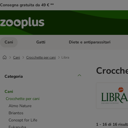
Consegna gratuita da 49 € **
Cani
Gatti
Diete e antiparassitari
Apri Menu Categoria: Cani
Apri Menu Categoria: Gatti
Cani
Crocchette per cani
Libra
Crocche
Categoria
Cani
Crocchette per cani
Almo Nature
Briantos
Concept for Life
1 - 16 di 16 risult
Eukanuba