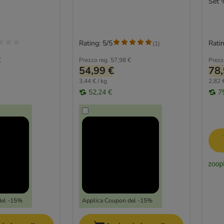
Set 
Rating: 5/5
Ratin
(
1
)
€
Prezzo reg.
57,98 €
Prezz
54,99 €
78,
3,44 € / kg
2,82 €
52,24 €
7
del -15%
Applica Coupon del -15%