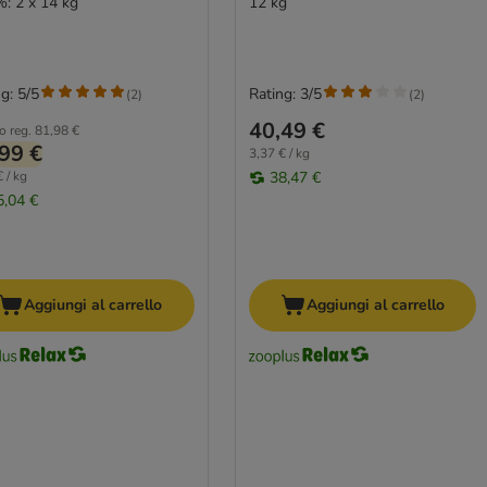
%: 2 x 14 kg
12 kg
g: 5/5
Rating: 3/5
(
2
)
(
2
)
40,49 €
o reg.
81,98 €
99 €
3,37 € / kg
 / kg
38,47 €
5,04 €
Aggiungi al carrello
Aggiungi al carrello