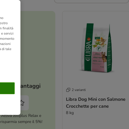
amo
nostro
 finalità
 e servizi
si momento
rmazioni
 di tale
I tuoi vantaggi
2 varianti
Libra Dog Mini con Salmone
Crocchette per cane
8 kg
Attiva zooplus Relax e
risparmia sempre il 5%!