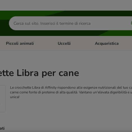
Cerca
prodotti
Piccoli animali
Uccelli
Acquaristica
Apri Menu Categoria: Diete e antiparassitari
Apri Menu Categoria: Piccoli animali
Apri Menu Categoria: U
tte Libra per cane
Le crocchette Libra di Affinity rispondono alle esigenze nutrizionali del tuo c
carne come fonte di proteine di alta qualità. Vantano un'elevata digeribilità e 
unica!
ati