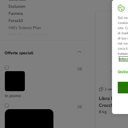
Exclusion
product items ha
Farmina
Sul no
Forza10
cookies
Hill's Science Plan
sito. C
di mark
Hill's Prescription Diet
di tuo
Lukullus
nel nos
circa i
Monge
Offerte speciali
tratta
Prolife
Infor
Purizon
(
4
)
Royal Canin Breed (razze)
Gestisc
Royal Canin Size
Royal Canin Veterinary
2 varianti
Simpsons Premium
In promo
Libra Dog Min
Natural Trainer
Crocchette pe
Wolf of Wilderness
(
4
)
8 kg
Advance Affinity
Advance Veterinary Diets
Alpha Spirit