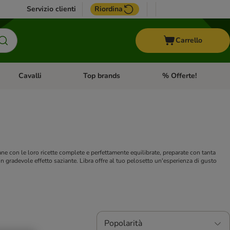
Servizio clienti
Riordina
Carrello
Cavalli
Top brands
% Offerte!
ccelli
Apri Menu Categoria: Acquaristica
Apri Menu Categoria: Cavalli
Apri Menu Categoria: T
ane con le loro ricette complete e perfettamente equilibrate, preparate con tanta
un gradevole effetto saziante. Libra offre al tuo pelosetto un'esperienza di gusto
Popolarità