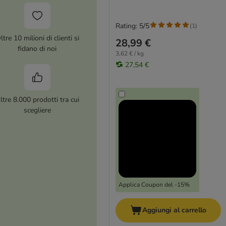
Rating: 5/5
(
1
)
ltre 10 milioni di clienti si
28,99 €
fidano di noi
3,62 € / kg
27,54 €
ltre 8.000 prodotti tra cui
scegliere
Applica Coupon del -15%
Aggiungi al carrello