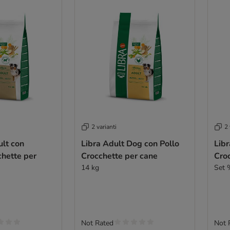
2 varianti
2 
lt con
Libra Adult Dog con Pollo
Libr
chette per
Crocchette per cane
Cro
14 kg
Set 
Not Rated
Not 