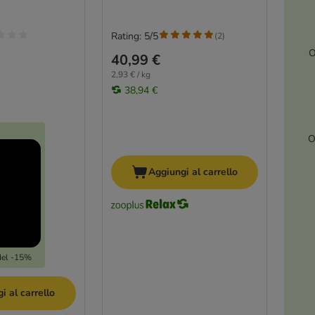
Rating: 5/5
(
2
)
O
40,99 €
2,93 € / kg
38,94 €
O
Aggiungi al carrello
del -15%
i al carrello