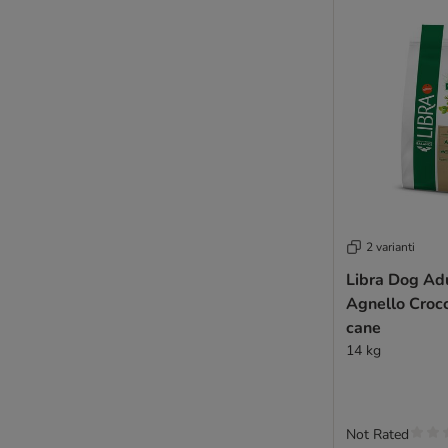
Schesir
Smølke
SPECIFIC Veterinary Diet
Taste of the Wild
Trainer Natural Sensitive
Tropidog
Ultima
Virbac Veterinary HPM
Wiejska Zagroda
WOW
2 varianti
Yarrah BIO
Libra Dog Adu
Ziwi Peak
Agnello Croc
4Vets
cane
14 kg
Senza cereali
Per taglia
Pressate a freddo
Not Rated
Sensitive, Gastro, Derma e Light