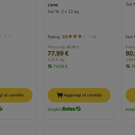
cane
Set 
g
Set %: 2 x 12 kg
Rating: 3/5
Not 
(
2
)
€
Prezzo reg.
80,98 €
Prezz
77,99 €
80,
3,25 € / kg
2,89 €
74,09 €
7
i al carrello
Aggiungi al carrello