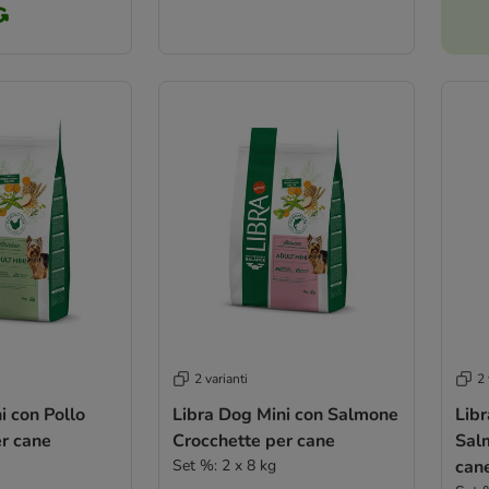
2 varianti
2 
i con Pollo
Libra Dog Mini con Salmone
Lib
r cane
Crocchette per cane
Sal
Set %: 2 x 8 kg
can