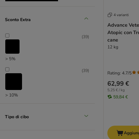
Farmina N&D
Farmina Vet Life
4 varianti
FitActive
Sconto Extra
Taglio prezzo con coupon
Fitmin
Advance Veter
Atopic con Tr
Fokker
(
39
)
cane
Forza10 BIO
12 kg
Forza10 Active Line/Diet
PURINA Friskies
> 5%
Frolic
(
39
)
Golden Eagle
Rating: 4.7/5
GranataPet
62,99 €
Grau
5,25 € / kg
Green Petfood
> 10%
59,84 €
Greenwoods
Happy Dog NaturCroq
Tipo di cibo
Happy Dog Supreme
IAMS
Aggiung
James Wellbeloved