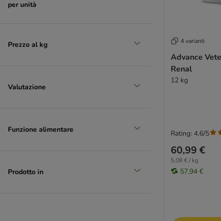
Opti Life
per unità
Optimanova
Pan Mięsko
Pedigree
4 varianti
Prezzo al kg
Perfect Fit
Advance Veter
Pitti Boris
Renal
PrimaDog
12 kg
Valutazione
Primal
PURINA ONE
PURINA PRO PLAN
PURINA PRO PLAN Veterinary Diets
Funzione alimentare
Rating: 4.6/5
PURINA Dog Chow
60,99 €
Rafi
5,08 € / kg
RINTI
57,94 €
Prodotto in
Rocco
Rosie's Farm
Royal Canin CARE Nutrition
Royal Canin Club / Selection