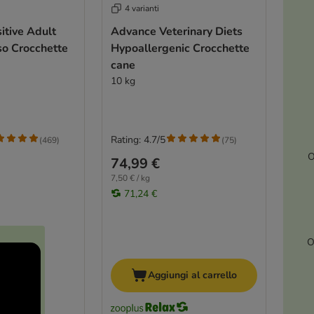
4 varianti
itive Adult
Advance Veterinary Diets
so Crocchette
Hypoallergenic Crocchette
cane
10 kg
Rating: 4.7/5
(
469
)
(
75
)
O
74,99 €
7,50 € / kg
71,24 €
O
Aggiungi al carrello