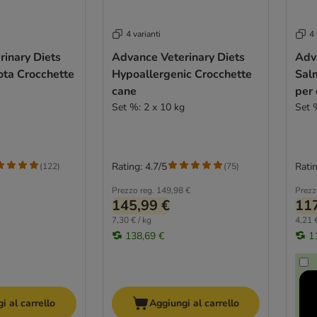
4 varianti
4 
inary Diets
Advance Veterinary Diets
Adv
ota Crocchette
Hypoallergenic Crocchette
Sal
cane
per
Set %: 2 x 10 kg
Set 
Rating: 4.7/5
Ratin
(
122
)
(
75
)
Prezzo reg.
149,98 €
Prezz
145,99 €
117
7,30 € / kg
4,21 €
138,69 €
1
i al carrello
Aggiungi al carrello