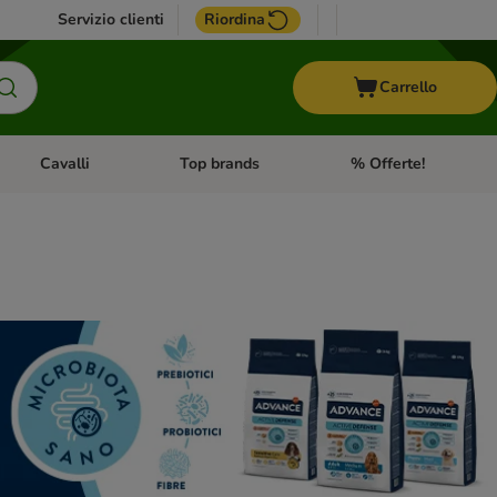
Servizio clienti
Riordina
Carrello
Cavalli
Top brands
% Offerte!
ccelli
Apri Menu Categoria: Acquaristica
Apri Menu Categoria: Cavalli
Apri Menu Categoria: T