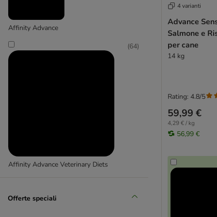
4 varianti
animonda Integra Protect
Advance Sens
Applaws
Affinity Advance
Salmone e Ri
Arion
per cane
(
64
)
Arquivet
14 kg
Belcando
Beneful
Bewi Dog
BF Petfood
Rating: 4.8/5
Bon Menu
59,99 €
Bonzo
4,29 € / kg
bosch High Premium Concept
56,99 €
bosch Bio & Life Protection Concept
bosch My Friend
Affinity Advance Veterinary Diets
Bozita
Bozita Robur
Brekkies
Offerte speciali
Brit