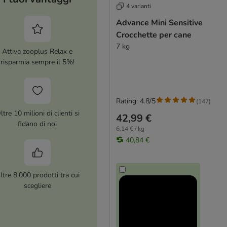
4 varianti
Advance Mini Sensitive
Crocchette per cane
7 kg
Attiva zooplus Relax e
risparmia sempre il 5%!
Rating: 4.8/5
(
147
)
ltre 10 milioni di clienti si
42,99 €
fidano di noi
6,14 € / kg
40,84 €
ltre 8.000 prodotti tra cui
scegliere