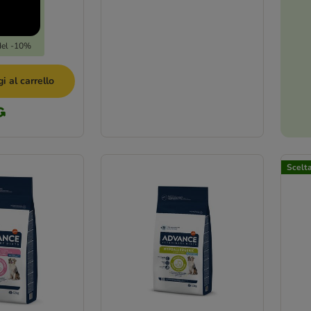
del -10%
i al carrello
Scelt