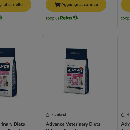
i al carrello
Aggiungi al carrello
4 varianti
4 
inary Diets
Advance Veterinary Diets
Adv