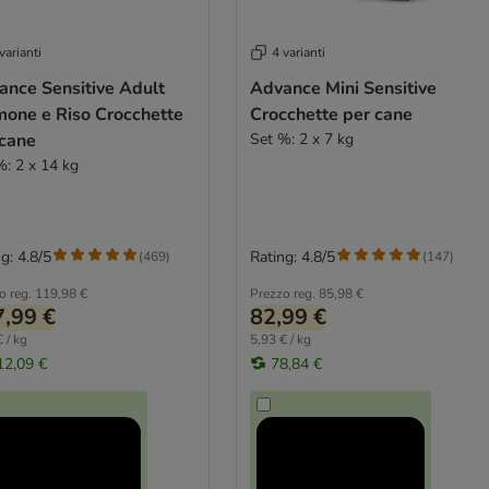
varianti
4 varianti
ance Sensitive Adult
Advance Mini Sensitive
mone e Riso Crocchette
Crocchette per cane
 cane
Set %: 2 x 7 kg
%: 2 x 14 kg
g: 4.8/5
Rating: 4.8/5
(
469
)
(
147
)
o reg.
119,98 €
Prezzo reg.
85,98 €
,99 €
82,99 €
 / kg
5,93 € / kg
12,09 €
78,84 €