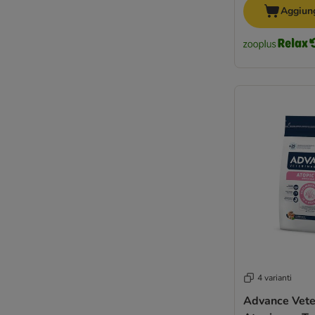
Schesir
Aggiung
Smølke
SPECIFIC Veterinary Diet
Taste of the Wild
Trainer Natural Sensitive
Tropidog
Ultima
Virbac Veterinary HPM
Wiejska Zagroda
WOW
Yarrah BIO
Ziwi Peak
4Vets
Senza cereali
Per taglia
4 varianti
Pressate a freddo
Advance Veter
Sensitive, Gastro, Derma e Light