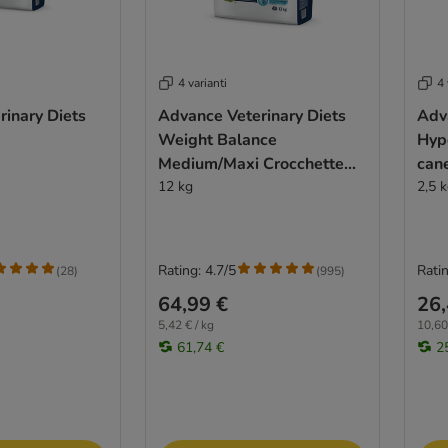
4 varianti
4 
inary Diets
Advance Veterinary Diets
Adv
Weight Balance
Hyp
Medium/Maxi Crocchette
can
per cane
12 kg
2,5 
Rating: 4.7/5
Ratin
(
28
)
(
995
)
64,99 €
26,
5,42 € / kg
10,60
61,74 €
2