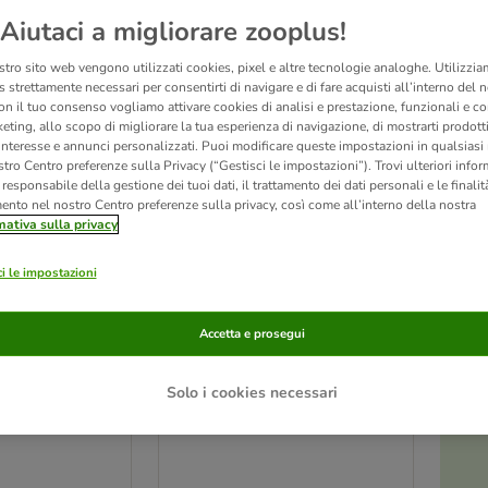
Aiutaci a migliorare zooplus!
 cani
Advance di Affinity
aiuta a mantenere il tuo animale in salute per tutta la vita
stema immunitario, di quello cardiovascolare e dell'apparato digerente. Su zooplus q
stro sito web vengono utilizzati cookies, pixel e altre tecnologie analoghe. Utilizzi
k Advance Affinity per cane
!
 strettamente necessari per consentirti di navigare e di fare acquisti all’interno del 
on il tuo consenso vogliamo attivare cookies di analisi e prestazione, funzionali e con
eting, allo scopo di migliorare la tua esperienza di navigazione, di mostrarti prodotti
 interesse e annunci personalizzati. Puoi modificare queste impostazioni in qualsia
ltati
tro Centro preferenze sulla Privacy (“Gestisci le impostazioni”). Trovi ulteriori info
l responsabile della gestione dei tuoi dati, il trattamento dei dati personali e le finalità
ve been changed
mento nel nostro Centro preferenze sulla privacy, così come all’interno della nostra
mativa sulla privacy
i le impostazioni
Accetta e prosegui
Solo i cookies necessari