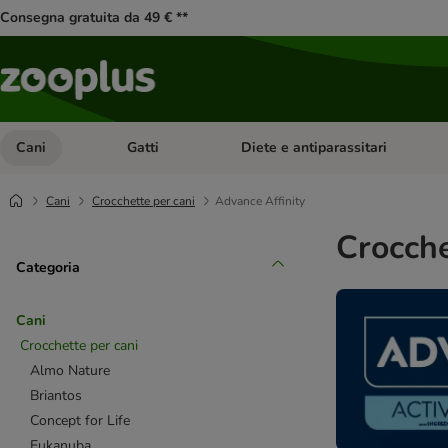
Consegna gratuita da 49 € **
Cani
Gatti
Diete e antiparassitari
Apri Menu Categoria: Cani
Apri Menu Categoria: Gatti
Cani
Crocchette per cani
Advance Affinity
Crocche
Categoria
Cani
Crocchette per cani
Almo Nature
Briantos
Concept for Life
Eukanuba