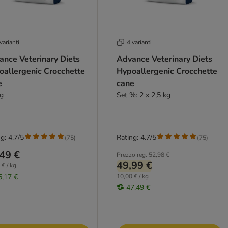
varianti
4 varianti
ance Veterinary Diets
Advance Veterinary Diets
oallergenic Crocchette
Hypoallergenic Crocchette
e
cane
kg
Set %: 2 x 2,5 kg
g: 4.7/5
Rating: 4.7/5
(
75
)
(
75
)
49 €
Prezzo reg.
52,98 €
49,99 €
 € / kg
5,17 €
10,00 € / kg
47,49 €