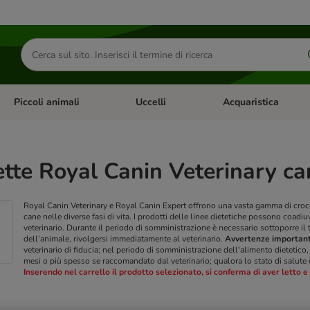
Cerca
prodotti
Piccoli animali
Uccelli
Acquaristica
Apri Menu Categoria: Diete e antiparassitari
Apri Menu Categoria: Piccoli animali
Apri Menu Categoria: U
tte Royal Canin Veterinary ca
Royal Canin Veterinary e Royal Canin Expert offrono una vasta gamma di crocch
cane nelle diverse fasi di vita. I prodotti delle linee dietetiche possono coadi
veterinario.
Durante il periodo di somministrazione è necessario sottoporre il tu
dell’animale, rivolgersi immediatamente al veterinario.
Avvertenze important
veterinario di fiducia; nel periodo di somministrazione dell'alimento dietetico, 
mesi o più spesso se raccomandato dal veterinario; qualora lo stato di salute
Inserendo nel carrello il prodotto selezionato, si conferma di aver letto 