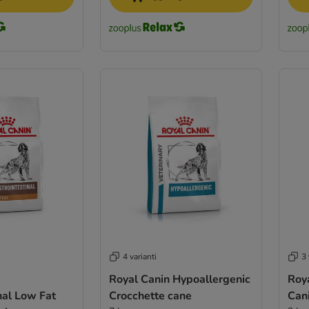
4 varianti
3 
Royal Canin Hypoallergenic
Roy
nal Low Fat
Crocchette cane
Cani