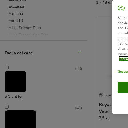
1 - 48 di 118 risu
Exclusion
Farmina
product items ha
Sul no
Forza10
cookies
Hill's Science Plan
sito. C
di mark
Hill's Prescription Diet
di tuo
Lukullus
nel nos
circa i
Monge
Taglia del cane
tratta
Prolife
Infor
Purizon
(
20
)
Royal Canin Breed (razze)
Gestisc
Royal Canin Size
Royal Canin Veterinary
Simpsons Premium
3 varianti
XS < 4 kg
Natural Trainer
Royal Canin U
Wolf of Wilderness
(
41
)
Veterinary Cr
Advance Affinity
7,5 kg
Advance Veterinary Diets
Alpha Spirit