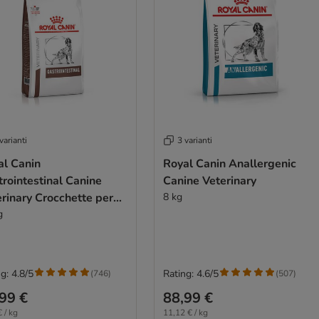
varianti
3 varianti
al Canin
Royal Canin Anallergenic
rointestinal Canine
Canine Veterinary
rinary Crocchette per
8 kg
e
g
g: 4.8/5
Rating: 4.6/5
(
746
)
(
507
)
99 €
88,99 €
 / kg
11,12 € / kg