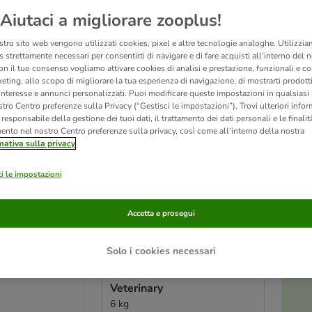
ltati
Aiutaci a migliorare zooplus!
ve been changed
stro sito web vengono utilizzati cookies, pixel e altre tecnologie analoghe. Utilizzi
 strettamente necessari per consentirti di navigare e di fare acquisti all’interno del 
on il tuo consenso vogliamo attivare cookies di analisi e prestazione, funzionali e con
eting, allo scopo di migliorare la tua esperienza di navigazione, di mostrarti prodotti
 interesse e annunci personalizzati. Puoi modificare queste impostazioni in qualsia
tro Centro preferenze sulla Privacy (“Gestisci le impostazioni”). Trovi ulteriori info
l responsabile della gestione dei tuoi dati, il trattamento dei dati personali e le finalità
mento nel nostro Centro preferenze sulla privacy, così come all’interno della nostra
mativa sulla privacy
i le impostazioni
Accetta e prosegui
3 varianti
Solo i cookies necessari
rinary S/O
Royal Canin Satiety Weight
occhette cane
Management Canine
Veterinary
6 kg