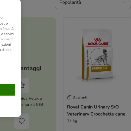
Popolarità
amo
nostro
 finalità
 e servizi
si momento
rmazioni
 di tale
I tuoi vantaggi
3 varianti
Attiva zooplus Relax e
risparmia sempre il 5%!
Royal Canin Urinary S/O
Veterinary Crocchette cane
13 kg