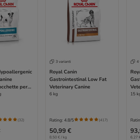
3 varianti
4 
Hypoallergenic
Royal Canin
Roy
anine
Gastrointestinal Low Fat
Gast
occhette per
Veterinary Canine
Vete
g
6 kg
can
15 k
Rating: 4.8/5
Ratin
(
32
)
(
417
)
50,99 €
93,
€
8,50 € / kg
6,27 €