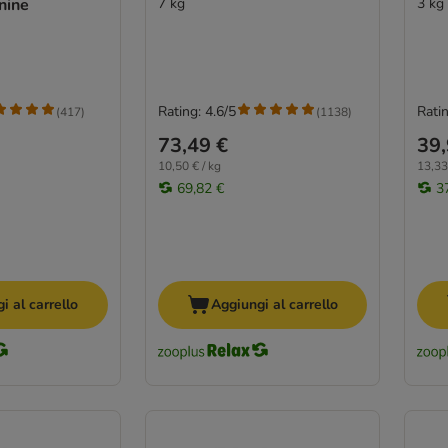
nine
7 kg
3 kg
Rating: 4.6/5
Ratin
(
417
)
(
1138
)
73,49 €
39,
10,50 € / kg
13,33
69,82 €
3
i al carrello
Aggiungi al carrello