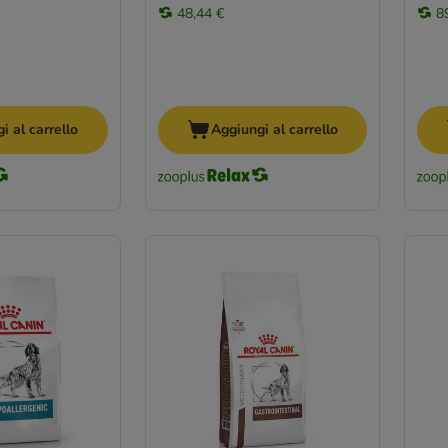
48,44 €
8
i al carrello
Aggiungi al carrello