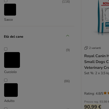
BugBell
(
116
)
Burns
(
16
)
Calibra
Carnilove
Sacco
Carrier
Cavom
XL > 45 kg
Età del cane
Cesar
Chappi
2 varianti
Concept for Life Veterinary Diet
(
9
)
Crave
Royal Canin 
Coya
Small Dogs C
Veterinary Cr
Disugual
Cucciolo
cane
Set %: 2 x 3,5 k
Dog´s Love
Doggy Dog
(
86
)
Dolina Noteci
Eukanuba Veterinary Diets
Rating: 4.8/5
Exclusion Diet
Adulto
Prezzo reg.
93,98 
Exclusion Mediterraneo
90,99 €