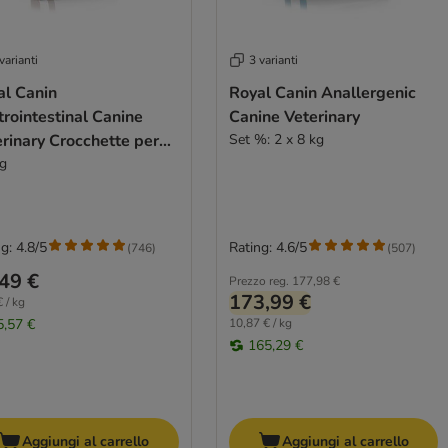
varianti
3 varianti
al Canin
Royal Canin Anallergenic
rointestinal Canine
Canine Veterinary
rinary Crocchette per
Set %: 2 x 8 kg
e
kg
g: 4.8/5
Rating: 4.6/5
(
746
)
(
507
)
49 €
Prezzo reg.
177,98 €
173,99 €
 / kg
5,57 €
10,87 € / kg
165,29 €
Aggiungi al carrello
Aggiungi al carrello