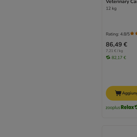
Veterinary Ca
Schesir
12 kg
Smølke
SPECIFIC Veterinary Diet
Taste of the Wild
Trainer Natural Sensitive
Rating: 4.8/5
Tropidog
86,49 €
Ultima
7,21 € / kg
Virbac Veterinary HPM
82,17 €
Wiejska Zagroda
WOW
Yarrah BIO
Ziwi Peak
Aggiung
4Vets
Senza cereali
Per taglia
Pressate a freddo
Sensitive, Gastro, Derma e Light