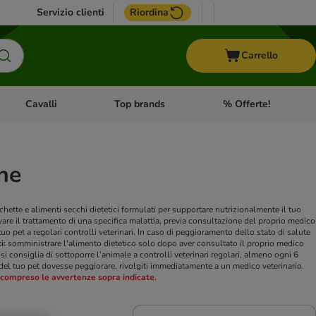
Servizio clienti
Riordina
Carrello
Cavalli
Top brands
% Offerte!
ccelli
Apri Menu Categoria: Acquaristica
Apri Menu Categoria: Cavalli
Apri Menu Categoria: T
ne
ette e alimenti secchi dietetici formulati per supportare nutrizionalmente il tuo
uvare il trattamento di una specifica malattia, previa consultazione del proprio medico
o pet a regolari controlli veterinari. In caso di peggioramento dello stato di salute
i:
somministrare l'alimento dietetico solo dopo aver consultato il proprio medico
si consiglia di sottoporre l’animale a controlli veterinari regolari, almeno ogni 6
 del tuo pet dovesse peggiorare, rivolgiti immediatamente a un medico veterinario.
e compreso le avvertenze sopra indicate.