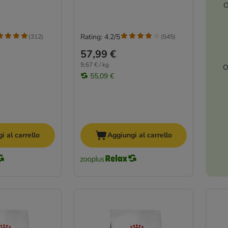
O
Rating: 4.2/5
(
312
)
(
545
)
57,99 €
9,67 € / kg
O
55,09 €
i al carrello
Aggiungi al carrello