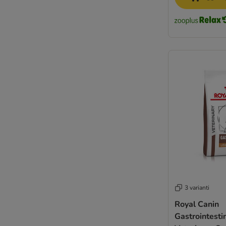
Opti Life
Optimanova
Pan Mięsko
Pedigree
Perfect Fit
Pitti Boris
PrimaDog
Primal
PURINA ONE
PURINA PRO PLAN
PURINA PRO PLAN Veterinary Diets
PURINA Dog Chow
Rafi
RINTI
Rocco
3 varianti
Rosie's Farm
Royal Canin
Royal Canin CARE Nutrition
Gastrointesti
Royal Canin Club / Selection