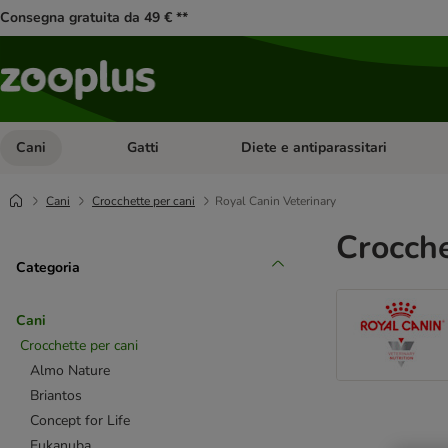
Consegna gratuita da 49 € **
Cani
Gatti
Diete e antiparassitari
Apri Menu Categoria: Cani
Apri Menu Categoria: Gatti
Cani
Crocchette per cani
Royal Canin Veterinary
Crocche
Categoria
Cani
Crocchette per cani
Almo Nature
Briantos
Concept for Life
Eukanuba