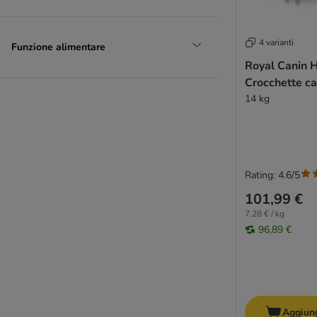
Josera
JULIUS K-9
Libra
4 varianti
Funzione alimentare
Lupo Sensitiv
Royal Canin 
MAC's
Crocchette c
MAGNUSSONS
14 kg
Lily's Kitchen
Markus-Mühle
mera
Herrmann's
Rating: 4.6/5
animonda GranCarno
101,99 €
Butcher’s
7,28 € / kg
Crocchette per cani 20 kg
96,89 €
Natural Woodland
Nature's Variety
Nutriplus
Nutrivet
Oasy
Aggiung