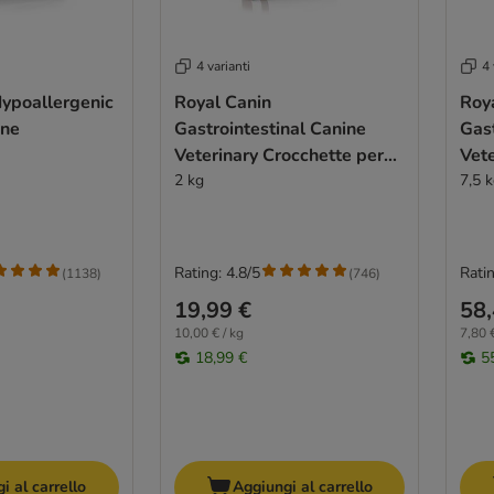
4 varianti
4 
Hypoallergenic
Royal Canin
Roy
ane
Gastrointestinal Canine
Gast
Veterinary Crocchette per
Vete
cane
2 kg
can
7,5 
Rating: 4.8/5
Ratin
(
1138
)
(
746
)
19,99 €
58,
10,00 € / kg
7,80 €
18,99 €
5
i al carrello
Aggiungi al carrello