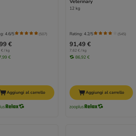
Veterinary
12 kg
g: 4.6/5
Rating: 4.2/5
(
507
)
(
545
)
99 €
91,49 €
 € / kg
7,62 € / kg
7,99 €
86,92 €
Aggiungi al carrello
Aggiungi al carrello