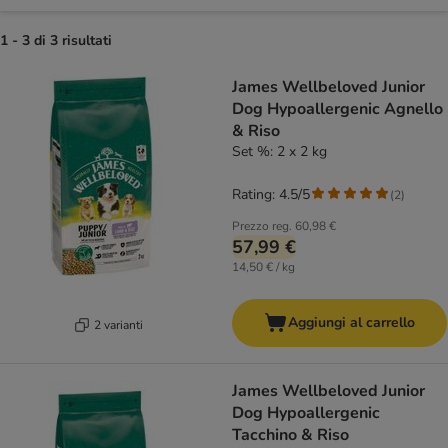
1 - 3 di 3 risultati
product items have been changed
James Wellbeloved Junior
Dog Hypoallergenic Agnello
& Riso
Set %: 2 x 2 kg
Rating: 4.5/5
(
2
)
Prezzo reg.
60,98 €
57,99 €
14,50 € / kg
Aggiungi al carrello
2 varianti
James Wellbeloved Junior
Dog Hypoallergenic
Tacchino & Riso