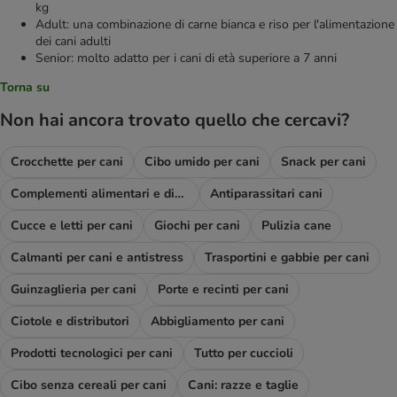
kg
Adult: una combinazione di carne bianca e riso per l'alimentazione
dei cani adulti
Senior: molto adatto per i cani di età superiore a 7 anni
Torna su
Non hai ancora trovato quello che cercavi?
Crocchette per cani
Cibo umido per cani
Snack per cani
Complementi alimentari e diete
Antiparassitari cani
Cucce e letti per cani
Giochi per cani
Pulizia cane
Calmanti per cani e antistress
Trasportini e gabbie per cani
Guinzaglieria per cani
Porte e recinti per cani
Ciotole e distributori
Abbigliamento per cani
Prodotti tecnologici per cani
Tutto per cuccioli
Cibo senza cereali per cani
Cani: razze e taglie