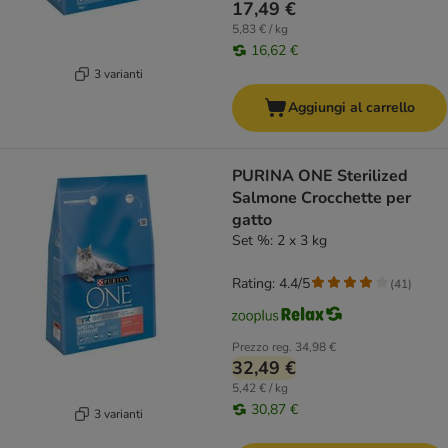
17,49 €
5,83 € / kg
16,62 €
3 varianti
Aggiungi al carrello
PURINA ONE Sterilized
Salmone Crocchette per
gatto
Set %: 2 x 3 kg
Rating: 4.4/5
(
41
)
Prezzo reg.
34,98 €
32,49 €
5,42 € / kg
30,87 €
3 varianti