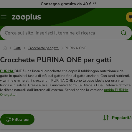
Consegna gratuita da 49 € **
Overview
catalogo
Cerca
prodotti
Gatti
Crocchette per gatti
PURINA ONE
Crocchette PURINA ONE per gatti
PURINA
ONE
è una linea di crocchette che copre il fabbisogno nutrizionale del
gatto in qualsiasi fascia di età, dal gattino fino al gatto anziano. Con tanti nutrienti,
vitamine e minerali, i croccantini PURINA ONE sono la base ideale per una vita
lunga e in salute. Grazie alla sua innovativa formula Bifensis Dual Defence rafforza
le difese naturali dall'interno all'esterno. Scopri anche la versione
umido PURINA
One gatto
!
Popolarità
Filtra per