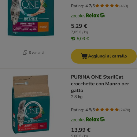
Rating: 4.7/5
(
463
)
5,29 €
7,05 € / kg
5,03 €
3 varianti
Aggiungi al carrello
PURINA ONE SterilCat
crocchette con Manzo per
gatto
2,8 kg
Rating: 4.8/5
(
2470
)
13,99 €
5,00 € / kg