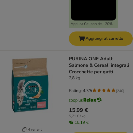
Applica Coupon del -20%
Aggiungi al carrello
PURINA ONE Adult
Salmone & Cereali integrali
Crocchette per gatti
2,8 kg
Rating: 4.7/5
(
240
)
15,99 €
5,71 € / kg
15,19 €
4 varianti