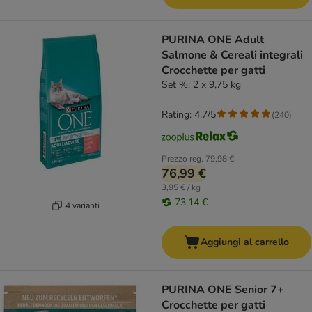
PURINA ONE Adult
Salmone & Cereali integrali
Crocchette per gatti
Set %: 2 x 9,75 kg
Rating: 4.7/5
(
240
)
Prezzo reg.
79,98 €
76,99 €
3,95 € / kg
73,14 €
4 varianti
Aggiungi al carrello
PURINA ONE Senior 7+
Crocchette per gatti