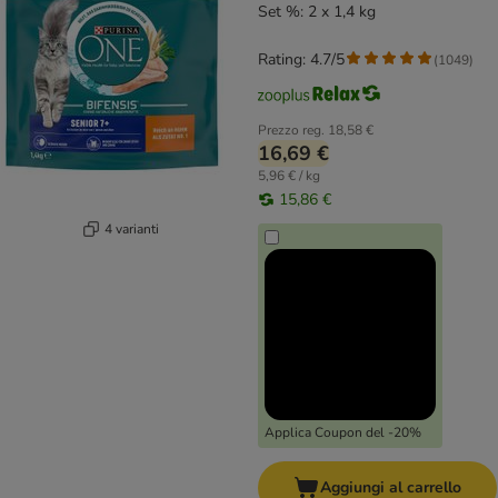
Set %: 2 x 1,4 kg
Rating: 4.7/5
(
1049
)
Prezzo reg.
18,58 €
16,69 €
5,96 € / kg
15,86 €
4 varianti
Applica Coupon del -20%
Aggiungi al carrello