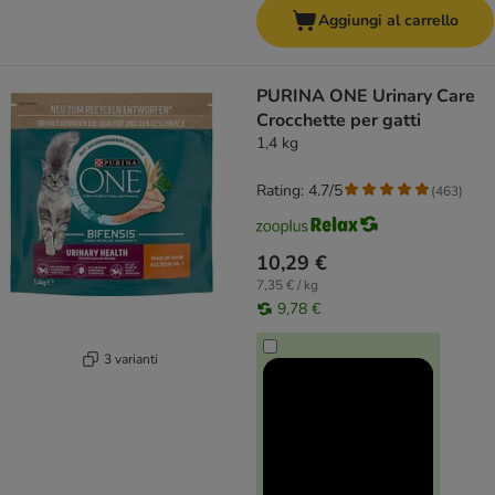
Aggiungi al carrello
PURINA ONE Urinary Care
Crocchette per gatti
1,4 kg
Rating: 4.7/5
(
463
)
10,29 €
7,35 € / kg
9,78 €
3 varianti