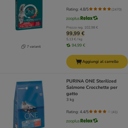
Rating: 4.8/5
(
2470
)
Prezzo reg.
102,98 €
99,99 €
5,13 € / kg
94,99 €
7 varianti
Aggiungi al carrello
PURINA ONE Sterilized
Salmone Crocchette per
gatto
3 kg
Rating: 4.4/5
(
41
)