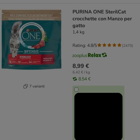
PURINA ONE SterilCat
crocchette con Manzo per
gatto
1,4 kg
Rating: 4.8/5
(
2470
)
8,99 €
6,42 € / kg
8,54 €
7 varianti