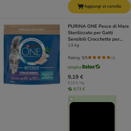
Aggiungi al carrello
PURINA ONE Pesce di Mare
Sterilizzato per Gatti
Sensibili Crocchette per
gatto
1,5 kg
Rating: 5/5
(
2
)
9,19 €
6,13 € / kg
8,73 €