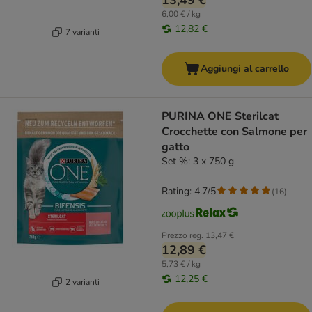
13,49 €
6,00 € / kg
12,82 €
7 varianti
Aggiungi al carrello
PURINA ONE Sterilcat
Crocchette con Salmone per
gatto
Set %: 3 x 750 g
Rating: 4.7/5
(
16
)
Prezzo reg.
13,47 €
12,89 €
5,73 € / kg
12,25 €
2 varianti