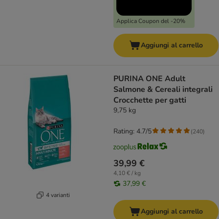
Applica Coupon del -20%
Aggiungi al carrello
PURINA ONE Adult
Salmone & Cereali integrali
Crocchette per gatti
9,75 kg
Rating: 4.7/5
(
240
)
39,99 €
4,10 € / kg
37,99 €
4 varianti
Aggiungi al carrello