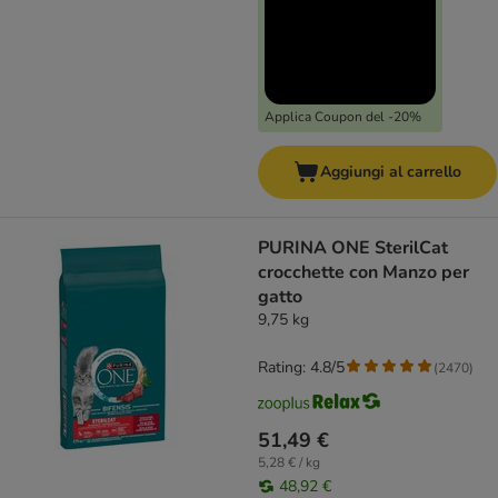
Applica Coupon del -20%
Aggiungi al carrello
PURINA ONE SterilCat
crocchette con Manzo per
gatto
9,75 kg
Rating: 4.8/5
(
2470
)
51,49 €
5,28 € / kg
48,92 €