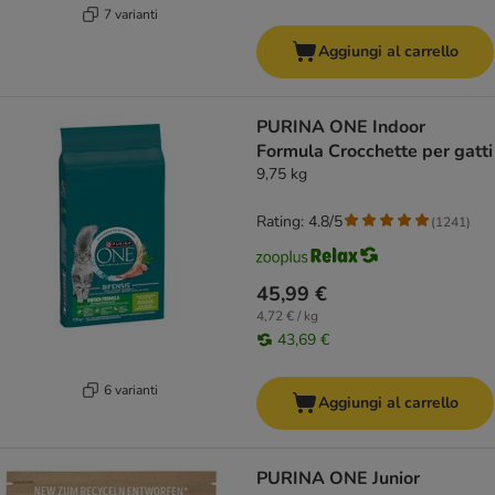
7 varianti
Aggiungi al carrello
PURINA ONE Indoor
Formula Crocchette per gatti
9,75 kg
Rating: 4.8/5
(
1241
)
45,99 €
4,72 € / kg
43,69 €
6 varianti
Aggiungi al carrello
PURINA ONE Junior