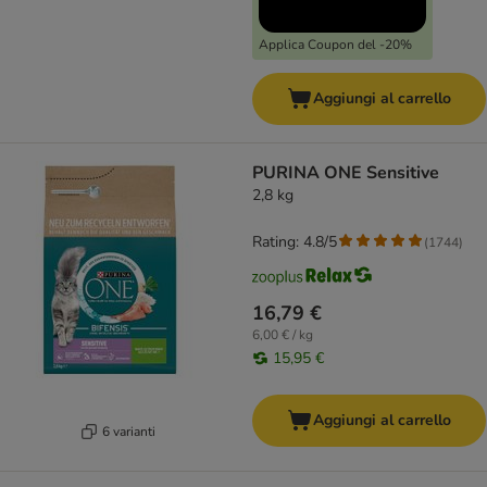
Applica Coupon del -20%
Aggiungi al carrello
PURINA ONE Sensitive
2,8 kg
Rating: 4.8/5
(
1744
)
16,79 €
6,00 € / kg
15,95 €
Aggiungi al carrello
6 varianti