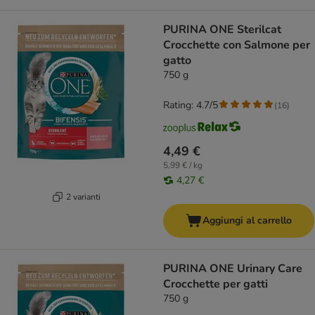
PURINA ONE Sterilcat
Crocchette con Salmone per
gatto
750 g
Rating: 4.7/5
(
16
)
4,49 €
5,99 € / kg
4,27 €
2 varianti
Aggiungi al carrello
PURINA ONE Urinary Care
Crocchette per gatti
750 g