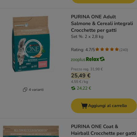
PURINA ONE Adult
Salmone & Cereali integrali
Crocchette per gatti
Set %: 2 x 2,8 kg
Rating: 4.7/5
(
240
)
Prezzo reg.
31,98 €
25,49 €
4,55 € / kg
24,22 €
4 varianti
Aggiungi al carrello
PURINA ONE Coat &
Hairball Crocchette per gatti