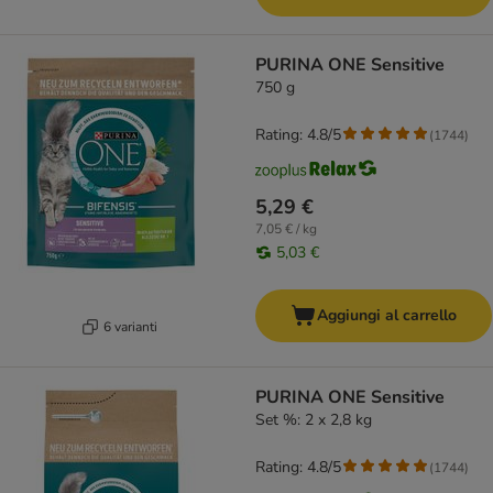
PURINA ONE Sensitive
750 g
Rating: 4.8/5
(
1744
)
5,29 €
7,05 € / kg
5,03 €
Aggiungi al carrello
6 varianti
PURINA ONE Sensitive
Set %: 2 x 2,8 kg
Rating: 4.8/5
(
1744
)