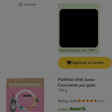
4 varianti
Applica Coupon del -20%
Aggiungi al carrello
PURINA ONE Junior
Crocchette per gatti
750 g
Rating: 4.8/5
(
691
)