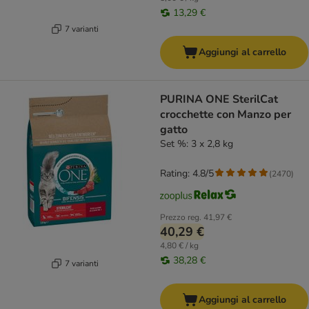
13,29 €
7 varianti
Aggiungi al carrello
PURINA ONE SterilCat
crocchette con Manzo per
gatto
Set %: 3 x 2,8 kg
Rating: 4.8/5
(
2470
)
Prezzo reg.
41,97 €
40,29 €
4,80 € / kg
38,28 €
7 varianti
Aggiungi al carrello