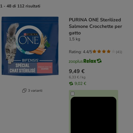
1 - 48 di 112 risultati
product items have been changed
PURINA ONE Sterilized
Salmone Crocchette per
gatto
1,5 kg
Rating: 4.4/5
(
41
)
9,49 €
6,33 € / kg
9,02 €
3 varianti