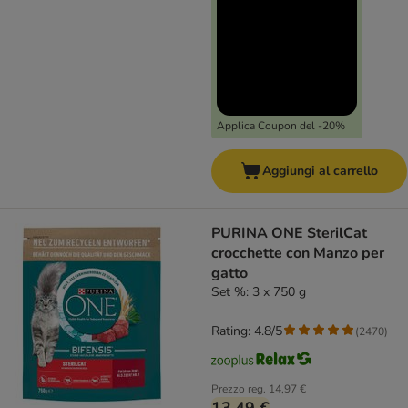
Applica Coupon del -20%
Aggiungi al carrello
PURINA ONE SterilCat
crocchette con Manzo per
gatto
Set %: 3 x 750 g
Rating: 4.8/5
(
2470
)
Prezzo reg.
14,97 €