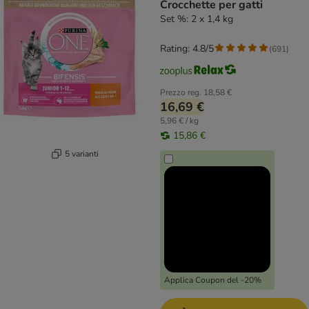
Crocchette per gatti
Set %: 2 x 1,4 kg
Rating: 4.8/5
(
691
)
Prezzo reg.
18,58 €
16,69 €
5,96 € / kg
15,86 €
5 varianti
Applica Coupon del -20%