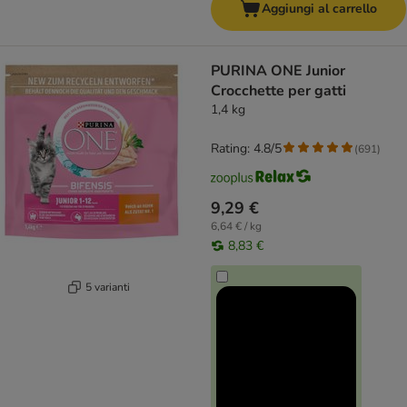
Aggiungi al carrello
PURINA ONE Junior
Crocchette per gatti
1,4 kg
Rating: 4.8/5
(
691
)
9,29 €
6,64 € / kg
8,83 €
5 varianti