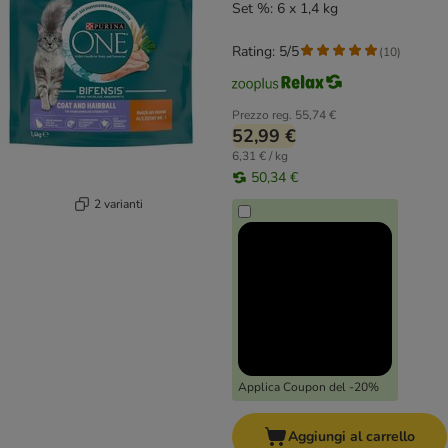
Set %: 6 x 1,4 kg
Rating: 5/5
(
10
)
Prezzo reg.
55,74 €
52,99 €
6,31 € / kg
50,34 €
2 varianti
Applica Coupon del -20%
Aggiungi al carrello