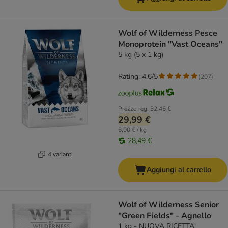
Wolf of Wilderness Pesce
Monoprotein "Vast Oceans"
5 kg (5 x 1 kg)
Rating: 4.6/5
(
207
)
Prezzo reg.
32,45 €
29,99 €
6,00 € / kg
28,49 €
4 varianti
Aggiungi al carrello
Wolf of Wilderness Senior
"Green Fields" - Agnello
1 kg - NUOVA RICETTA!