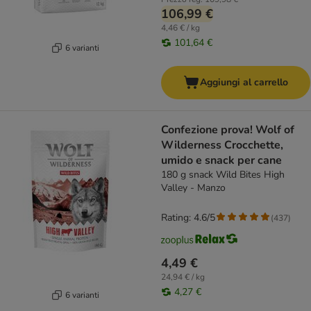
106,99 €
4,46 € / kg
101,64 €
6 varianti
Aggiungi al carrello
Confezione prova! Wolf of
Wilderness Crocchette,
umido e snack per cane
180 g snack Wild Bites High
Valley - Manzo
Rating: 4.6/5
(
437
)
4,49 €
24,94 € / kg
4,27 €
6 varianti