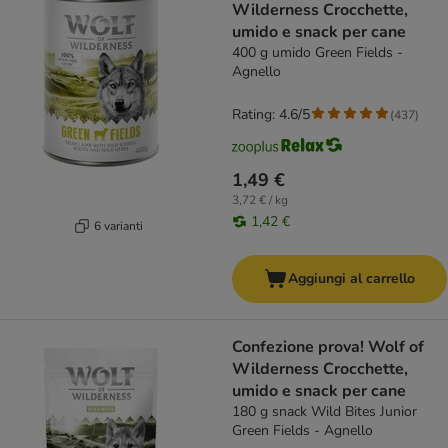
Wilderness Crocchette,
umido e snack per cane
400 g umido Green Fields -
Agnello
Rating: 4.6/5
(
437
)
1,49 €
3,72 € / kg
1,42 €
6 varianti
Aggiungi al carrello
Confezione prova! Wolf of
Wilderness Crocchette,
umido e snack per cane
180 g snack Wild Bites Junior
Green Fields - Agnello