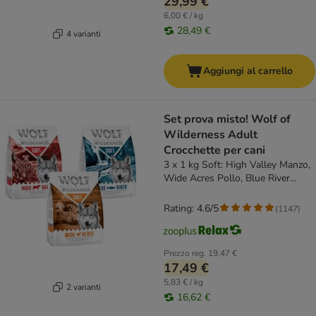
29,99 €
6,00 € / kg
28,49 €
4 varianti
Aggiungi al carrello
Set prova misto! Wolf of
Wilderness Adult
Crocchette per cani
3 x 1 kg Soft: High Valley Manzo,
Wide Acres Pollo, Blue River
Salmone
Rating: 4.6/5
(
1147
)
Prezzo reg.
19,47 €
17,49 €
5,83 € / kg
2 varianti
16,62 €