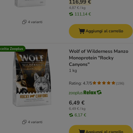
116,99 €
4,87 € / kg
111,14 €
4 varianti
Aggiungi al carrello
celta Zooplus
Wolf of Wilderness Manzo
Monoprotein "Rocky
Canyons"
1 kg
Rating: 4.7/5
(
196
)
6,49 €
6,49 € / kg
6,17 €
4 varianti
Aggiungi al carrello