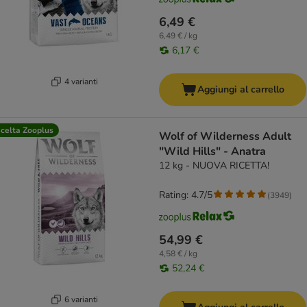
6,49 €
6,49 € / kg
6,17 €
4 varianti
Aggiungi al carrello
celta Zooplus
Wolf of Wilderness Adult
"Wild Hills" - Anatra
12 kg - NUOVA RICETTA!
Rating: 4.7/5
(
3949
)
54,99 €
4,58 € / kg
52,24 €
6 varianti