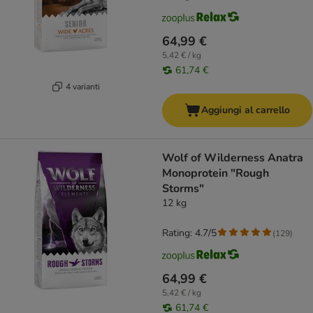
64,99 €
5,42 € / kg
61,74 €
4 varianti
Aggiungi al carrello
Wolf of Wilderness Anatra
Monoprotein "Rough
Storms"
12 kg
Rating: 4.7/5
(
129
)
64,99 €
5,42 € / kg
61,74 €