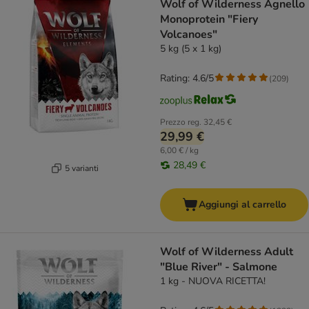
Wolf of Wilderness Agnello
Monoprotein "Fiery
Volcanoes"
5 kg (5 x 1 kg)
Rating: 4.6/5
(
209
)
Prezzo reg.
32,45 €
29,99 €
6,00 € / kg
28,49 €
5 varianti
Aggiungi al carrello
Wolf of Wilderness Adult
"Blue River" - Salmone
1 kg - NUOVA RICETTA!