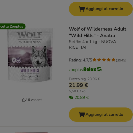
Aggiungi al carrello
celta Zooplus
Wolf of Wilderness Adult
"Wild Hills" - Anatra
Set %: 4 x 1 kg - NUOVA
RICETTA!
Rating: 4.7/5
(
3949
)
Prezzo reg.
23,96 €
21,99 €
5,50 € / kg
20,89 €
6 varianti
Aggiungi al carrello