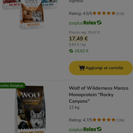
Agnello
Rating: 4.5/5
(
319
)
Prezzo reg.
19,47 €
17,49 €
5,83 € / kg
16,62 €
Aggiungi al carrello
celta Zooplus
Wolf of Wilderness Manzo
Monoprotein "Rocky
Canyons"
12 kg
Rating: 4.7/5
(
196
)