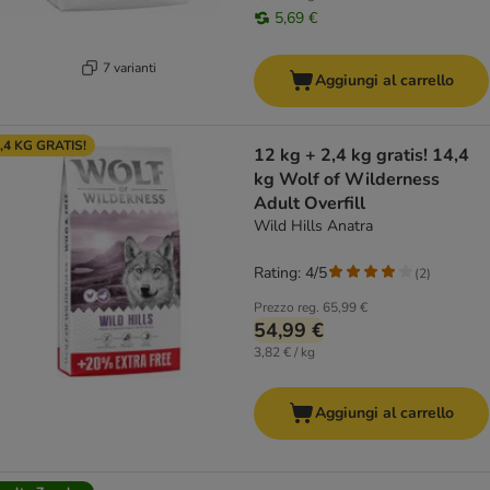
5,69 €
7 varianti
Aggiungi al carrello
,4 KG GRATIS!
12 kg + 2,4 kg gratis! 14,4
kg Wolf of Wilderness
Adult Overfill
Wild Hills Anatra
Rating: 4/5
(
2
)
Prezzo reg.
65,99 €
54,99 €
3,82 € / kg
Aggiungi al carrello