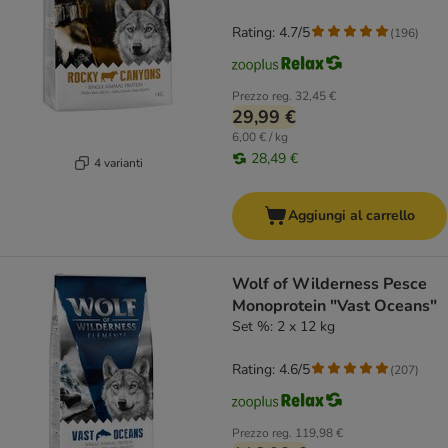
Rating: 4.7/5
(
196
)
Prezzo reg.
32,45 €
29,99 €
6,00 € / kg
28,49 €
4 varianti
Aggiungi al carrello
Wolf of Wilderness Pesce
Monoprotein "Vast Oceans"
Set %: 2 x 12 kg
Rating: 4.6/5
(
207
)
Prezzo reg.
119,98 €