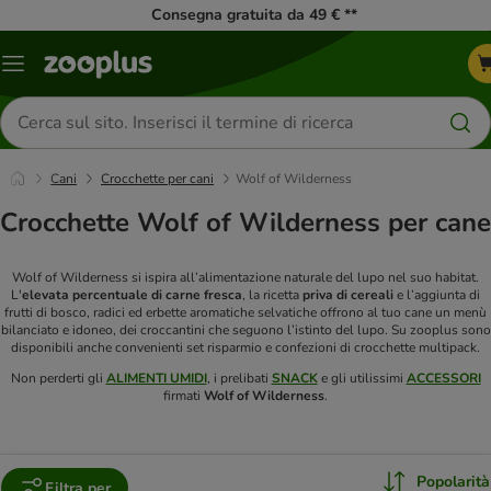
Consegna gratuita da 49 € **
Overview
catalogo
Cerca
prodotti
Cani
Crocchette per cani
Wolf of Wilderness
Crocchette Wolf of Wilderness per cane
Wolf of Wilderness si ispira all’alimentazione naturale del lupo nel suo habitat.
L'
elevata percentuale di carne fresca
, la ricetta
priva di cereali
e l’aggiunta di
frutti di bosco, radici ed erbette aromatiche selvatiche offrono al tuo cane un menù
bilanciato e idoneo, dei croccantini che seguono l’istinto del lupo. Su zooplus sono
disponibili anche convenienti set risparmio e confezioni di crocchette multipack.
Non perderti gli
ALIMENTI UMIDI
, i prelibati
SNACK
e gli utilissimi
ACCESSORI
firmati
Wolf of Wilderness
.
Popolarità
Filtra per