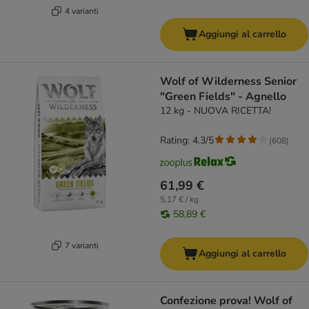
4 varianti
Aggiungi al carrello
Wolf of Wilderness Senior
"Green Fields" - Agnello
12 kg - NUOVA RICETTA!
Rating: 4.3/5
(
608
)
61,99 €
5,17 € / kg
58,89 €
7 varianti
Aggiungi al carrello
Confezione prova! Wolf of