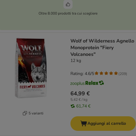
Oltre 8.000 prodotti tra cui scegliere
Wolf of Wilderness Agnello
Monoprotein "Fiery
Volcanoes"
12 kg
Rating: 4.6/5
(
209
)
64,99 €
5,42 € / kg
61,74 €
5 varianti
Aggiungi al carrello