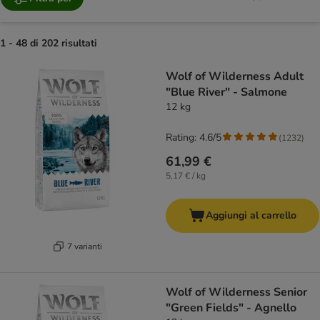
1 - 48 di 202 risultati
product items have been changed
Wolf of Wilderness Adult
"Blue River" - Salmone
12 kg
Rating: 4.6/5
(
1232
)
61,99 €
5,17 € / kg
Aggiungi al carrello
7 varianti
Wolf of Wilderness Senior
"Green Fields" - Agnello