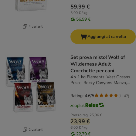
59,99 €
5,00 € / kg
56,99 €
4 varianti
Aggiungi al carrello
Set prova misto! Wolf of
Wilderness Adult
Crocchette per cani
4 x 1 kg Elements: Vast Oceans
Pesce, Rocky Canyons Manzo,
Fiery Volcanoes Agnello, Rough
Storms Anatra
Rating: 4.6/5
(
1147
)
Prezzo reg.
25,96 €
23,99 €
6,00 € / kg
2 varianti
22,79 €