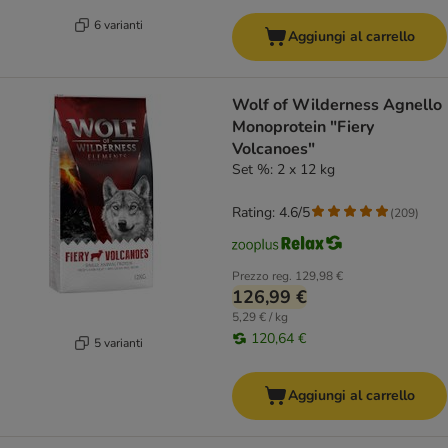
6 varianti
Aggiungi al carrello
Wolf of Wilderness Agnello
Monoprotein "Fiery
Volcanoes"
Set %: 2 x 12 kg
Rating: 4.6/5
(
209
)
Prezzo reg.
129,98 €
126,99 €
5,29 € / kg
120,64 €
5 varianti
Aggiungi al carrello