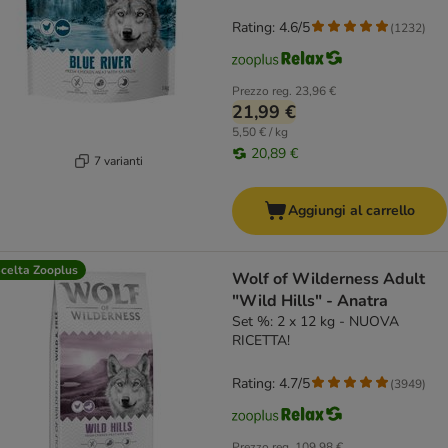
Rating: 4.6/5
(
1232
)
Prezzo reg.
23,96 €
21,99 €
5,50 € / kg
20,89 €
7 varianti
Aggiungi al carrello
celta Zooplus
Wolf of Wilderness Adult
"Wild Hills" - Anatra
Set %: 2 x 12 kg - NUOVA
RICETTA!
Rating: 4.7/5
(
3949
)
Prezzo reg.
109,98 €