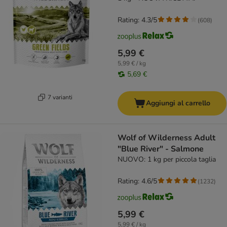
Rating: 4.3/5
(
608
)
5,99 €
5,99 € / kg
5,69 €
7 varianti
Aggiungi al carrello
Wolf of Wilderness Adult
"Blue River" - Salmone
NUOVO: 1 kg per piccola taglia
Rating: 4.6/5
(
1232
)
5,99 €
5,99 € / kg