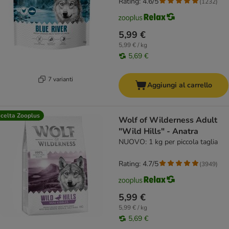
Rating: 4.6/5
(
1232
)
5,99 €
5,99 € / kg
5,69 €
7 varianti
Aggiungi al carrello
celta Zooplus
Wolf of Wilderness Adult
"Wild Hills" - Anatra
NUOVO: 1 kg per piccola taglia
Rating: 4.7/5
(
3949
)
5,99 €
5,99 € / kg
5,69 €