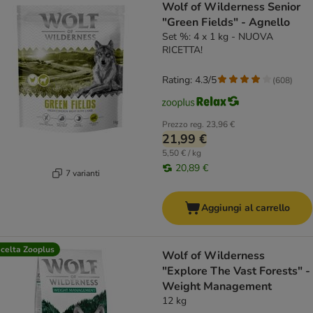
Wolf of Wilderness Senior
"Green Fields" - Agnello
Set %: 4 x 1 kg - NUOVA
RICETTA!
Rating: 4.3/5
(
608
)
Prezzo reg.
23,96 €
21,99 €
5,50 € / kg
20,89 €
7 varianti
Aggiungi al carrello
celta Zooplus
Wolf of Wilderness
"Explore The Vast Forests" -
Weight Management
12 kg