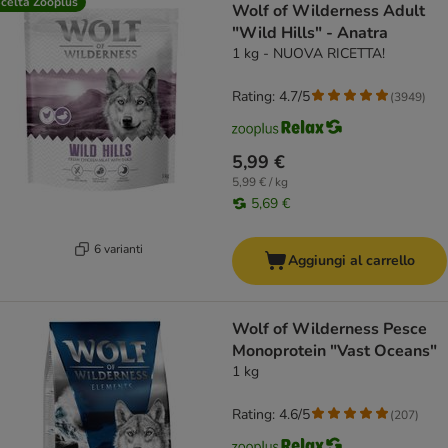
celta Zooplus
Wolf of Wilderness Adult
"Wild Hills" - Anatra
1 kg - NUOVA RICETTA!
Rating: 4.7/5
(
3949
)
5,99 €
5,99 € / kg
5,69 €
6 varianti
Aggiungi al carrello
Wolf of Wilderness Pesce
Monoprotein "Vast Oceans"
1 kg
Rating: 4.6/5
(
207
)