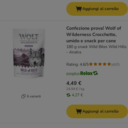
Aggiungi al carrello
Confezione prova! Wolf of
Wilderness Crocchette,
umido e snack per cane
180 g snack Wild Bites Wild Hills
- Anatra
Rating: 4.6/5
(
437
)
4,49 €
24,94 € / kg
4,27 €
6 varianti
Aggiungi al carrello