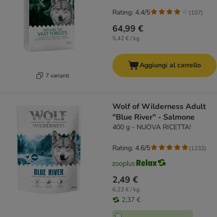
Rating: 4.4/5
(
107
)
64,99 €
5,42 € / kg
Aggiungi al carrello
7 varianti
Wolf of Wilderness Adult
"Blue River" - Salmone
400 g - NUOVA RICETTA!
Rating: 4.6/5
(
1232
)
2,49 €
6,23 € / kg
2,37 €