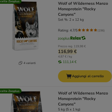
celta Zooplus
Wolf of Wilderness Manzo
Monoprotein "Rocky
Canyons"
Set %: 2 x 12 kg
Rating: 4.7/5
(
196
)
Prezzo reg.
119,98 €
116,99 €
4,87 € / kg
111,14 €
4 varianti
Aggiungi al carrello
celta Zooplus
Wolf of Wilderness Manzo
Monoprotein "Rocky
Canyons"
5 kg (5 x 1 kg)