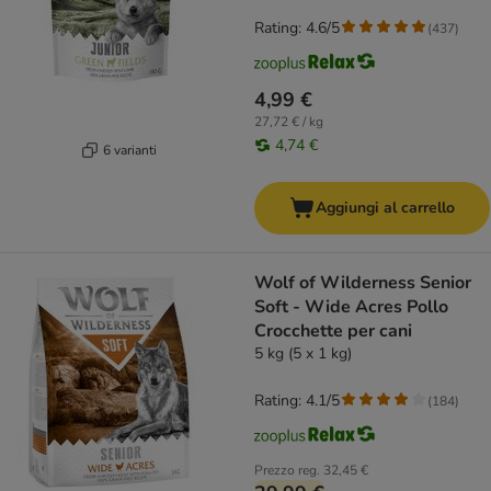
Rating: 4.6/5
(
437
)
4,99 €
27,72 € / kg
4,74 €
6 varianti
Aggiungi al carrello
Wolf of Wilderness Senior
Soft - Wide Acres Pollo
Crocchette per cani
5 kg (5 x 1 kg)
Rating: 4.1/5
(
184
)
Prezzo reg.
32,45 €