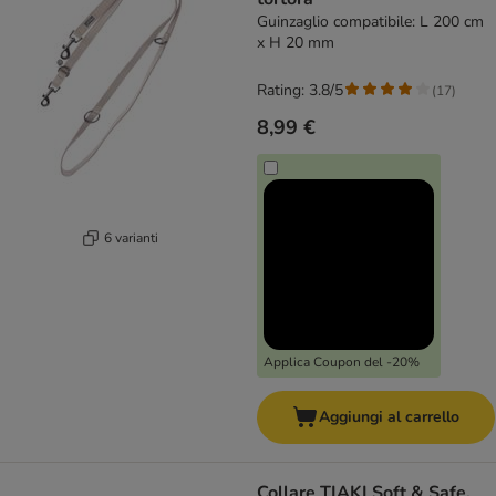
Guinzaglio compatibile: L 200 cm
x H 20 mm
Rating: 3.8/5
(
17
)
8,99 €
6 varianti
Applica Coupon del -20%
Aggiungi al carrello
Collare TIAKI Soft & Safe,