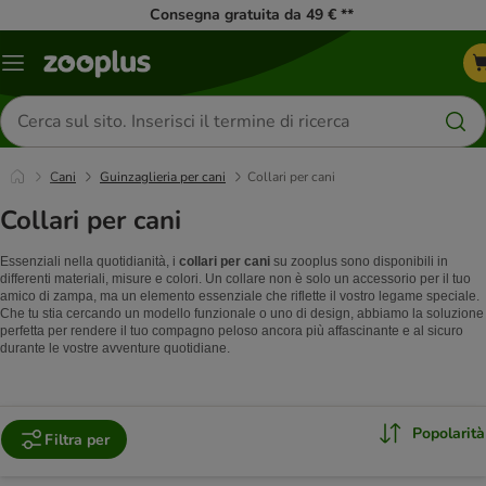
Consegna gratuita da 49 € **
Overview
catalogo
Cerca
prodotti
Cani
Guinzaglieria per cani
Collari per cani
Collari per cani
Essenziali nella quotidianità, i
collari per cani
su zooplus sono disponibili in
differenti materiali, misure e colori. Un collare non è solo un accessorio per il tuo
amico di zampa, ma un elemento essenziale che riflette il vostro legame speciale.
Che tu stia cercando un modello funzionale o uno di design, abbiamo la soluzione
perfetta per rendere il tuo compagno peloso ancora più affascinante e al sicuro
durante le vostre avventure quotidiane.
Popolarità
Filtra per