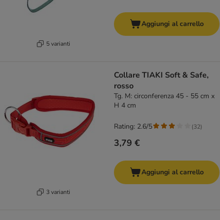
Aggiungi al carrello
5 varianti
Collare TIAKI Soft & Safe,
rosso
Tg. M: circonferenza 45 - 55 cm x
H 4 cm
Rating: 2.6/5
(
32
)
3,79 €
Aggiungi al carrello
3 varianti