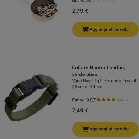
Not Rated
2,79 €
Aggiungi al carrello
Collare Hunter London,
verde oliva
Vario Basic Tg.S: circonferenza 24-
36 cm x H 1 cm
Rating: 3.8/5
(
62
)
2,49 €
Aggiungi al carrello