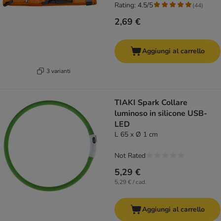
Rating: 4.5/5
(
44
)
2,69 €
Aggiungi al carrello
3 varianti
TIAKI Spark Collare
luminoso in silicone USB-
LED
L 65 x Ø 1 cm
Not Rated
5,29 €
5,29 € / cad.
Aggiungi al carrello