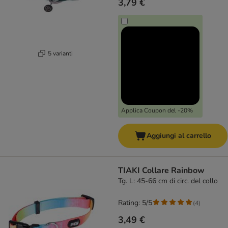
3,79 €
5 varianti
Applica Coupon del -20%
Aggiungi al carrello
TIAKI Collare Rainbow
Tg. L: 45-66 cm di circ. del collo
Rating: 5/5
(
4
)
3,49 €