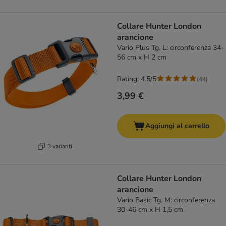
Collare Hunter London
arancione
Vario Plus Tg. L: circonferenza 34-
56 cm x H 2 cm
Rating: 4.5/5
(
44
)
3,99 €
Aggiungi al carrello
3 varianti
Collare Hunter London
arancione
Vario Basic Tg. M: circonferenza
30-46 cm x H 1,5 cm