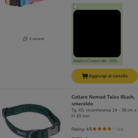
3 varianti
Applica Coupon del -10%
Aggiungi al carrello
Collare Nomad Tales Blush,
smeraldo
Tg. XS: circonferenza 24 - 36 cm x
H 10 mm
Rating: 4/5
(
33
)