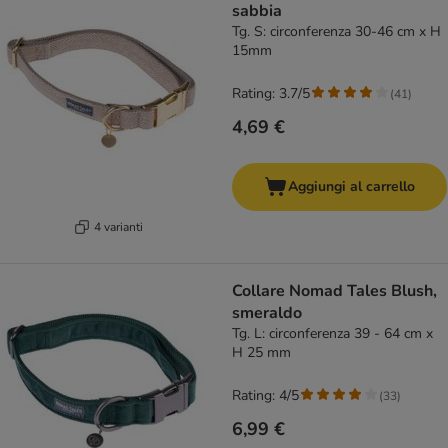
sabbia
Tg. S: circonferenza 30-46 cm x H
15mm
Rating: 3.7/5
(
41
)
4,69 €
Aggiungi al carrello
4 varianti
Collare Nomad Tales Blush,
smeraldo
Tg. L: circonferenza 39 - 64 cm x
H 25 mm
Rating: 4/5
(
33
)
6,99 €