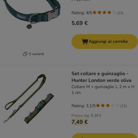
Rating: 4/5
(
33
)
5,69 €
Aggiungi al carrello
5 varianti
Set collare e guinzaglio -
Hunter London verde oliva
Collare M + guinzaglio L 2 m x H
1 cm
Rating: 3.1/5
(
15
)
Prezzo reg.
8,38 €
7,49 €