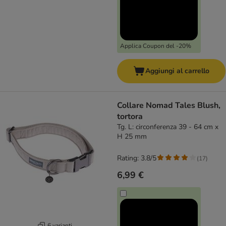
Applica Coupon del -20%
Aggiungi al carrello
Collare Nomad Tales Blush,
tortora
Tg. L: circonferenza 39 - 64 cm x
H 25 mm
Rating: 3.8/5
(
17
)
6,99 €
6 varianti