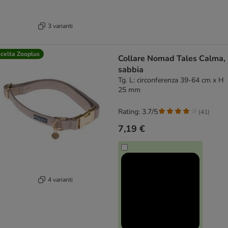
3 varianti
celta Zooplus
Collare Nomad Tales Calma,
sabbia
Tg. L: circonferenza 39-64 cm x H
25 mm
Rating: 3.7/5
(
41
)
7,19 €
4 varianti