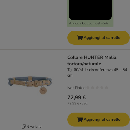
Applica Coupon del -5%
Aggiungi al carrello
Collare HUNTER Malia,
tortora/naturale
Tg. 60/M-L: circonferenza 45 - 54
cm
Not Rated
72,99 €
72,99 € / cad.
Aggiungi al carrello
6 varianti