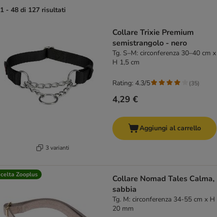
1 - 48 di 127 risultati
product items have been changed
Collare Trixie Premium
semistrangolo - nero
Tg. S–M: circonferenza 30–40 cm x
H 1,5 cm
Rating: 4.3/5
(
35
)
4,29 €
Aggiungi al carrello
3 varianti
celta Zooplus
Collare Nomad Tales Calma,
sabbia
Tg. M: circonferenza 34-55 cm x H
20 mm