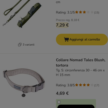
cm
Rating: 3.1/5
(
15
)
Prezzo reg.
8,18 €
7,29 €
Aggiungi al carrello
3 varianti
Collare Nomad Tales Blush,
tortora
Tg. S: circonferenza 30 - 46 cm x
H 15 mm
Rating: 3.8/5
(
17
)
4,69 €