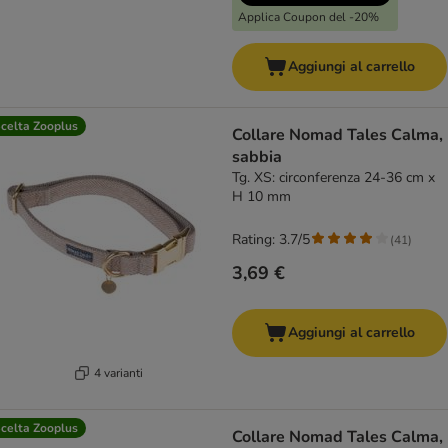
Applica Coupon del -20%
Aggiungi al carrello
celta Zooplus
Collare Nomad Tales Calma,
sabbia
Tg. XS: circonferenza 24-36 cm x
H 10 mm
Rating: 3.7/5
(
41
)
3,69 €
Aggiungi al carrello
4 varianti
celta Zooplus
Collare Nomad Tales Calma,