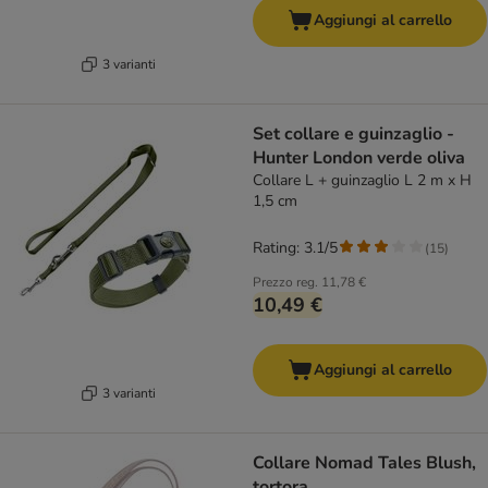
Aggiungi al carrello
3 varianti
Set collare e guinzaglio -
Hunter London verde oliva
Collare L + guinzaglio L 2 m x H
1,5 cm
Rating: 3.1/5
(
15
)
Prezzo reg.
11,78 €
10,49 €
Aggiungi al carrello
3 varianti
Collare Nomad Tales Blush,
tortora