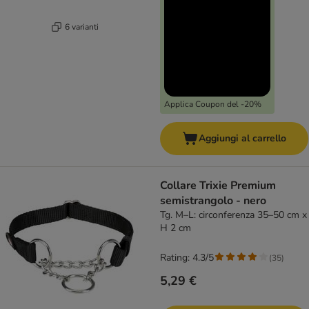
6 varianti
Applica Coupon del -20%
Aggiungi al carrello
Collare Trixie Premium
semistrangolo - nero
Tg. M–L: circonferenza 35–50 cm x
H 2 cm
Rating: 4.3/5
(
35
)
5,29 €