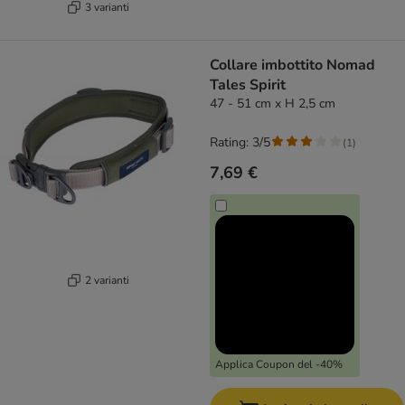
3 varianti
Collare imbottito Nomad
Tales Spirit
47 - 51 cm x H 2,5 cm
Rating: 3/5
(
1
)
7,69 €
2 varianti
Applica Coupon del -40%