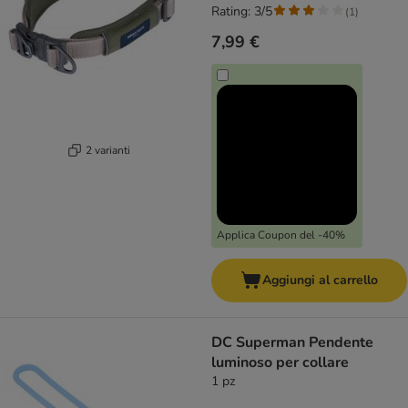
Rating: 3/5
(
1
)
7,99 €
2 varianti
Applica Coupon del -40%
Aggiungi al carrello
DC Superman Pendente
luminoso per collare
1 pz