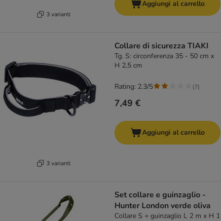
Aggiungi al carrello
3 varianti
Collare di sicurezza TIAKI
Tg. S: circonferenza 35 - 50 cm x
H 2,5 cm
Rating: 2.3/5
(
7
)
7,49 €
Aggiungi al carrello
3 varianti
Set collare e guinzaglio -
Hunter London verde oliva
Collare S + guinzaglio L 2 m x H 1