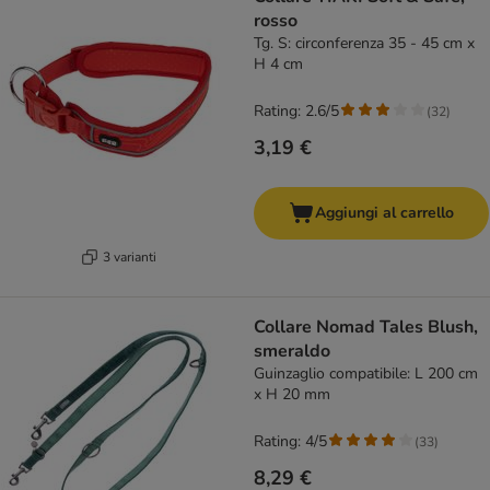
rosso
Tg. S: circonferenza 35 - 45 cm x
H 4 cm
Rating: 2.6/5
(
32
)
3,19 €
Aggiungi al carrello
3 varianti
Collare Nomad Tales Blush,
smeraldo
Guinzaglio compatibile: L 200 cm
x H 20 mm
Rating: 4/5
(
33
)
8,29 €