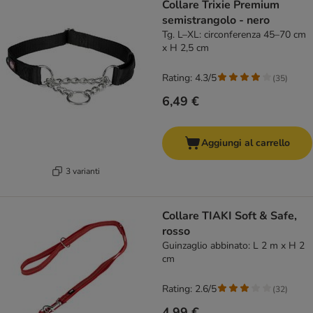
Collare Trixie Premium
semistrangolo - nero
Tg. L–XL: circonferenza 45–70 cm
x H 2,5 cm
Rating: 4.3/5
(
35
)
6,49 €
Aggiungi al carrello
3 varianti
Collare TIAKI Soft & Safe,
rosso
Guinzaglio abbinato: L 2 m x H 2
cm
Rating: 2.6/5
(
32
)
4,99 €