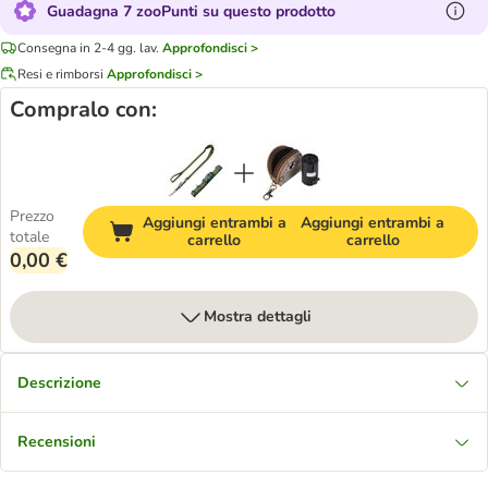
Guadagna 7 zooPunti su questo prodotto
Consegna in 2-4 gg. lav.
Approfondisci >
Resi e rimborsi
Approfondisci >
Compralo con:
Prezzo
Aggiungi entrambi a
Aggiungi entrambi a
totale
carrello
carrello
0,00 €
Mostra dettagli
Descrizione
Recensioni