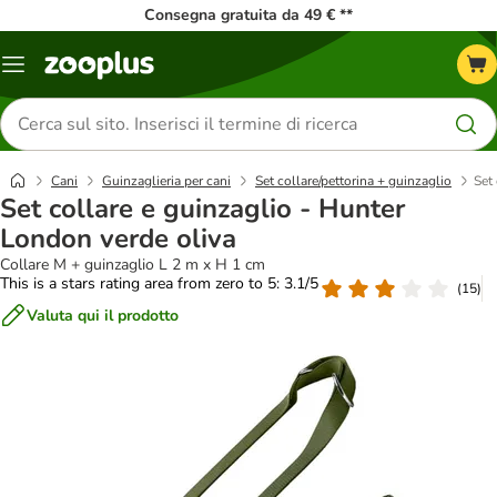
Consegna gratuita da 49 € **
Overview
catalogo
Cerca
prodotti
Cani
Guinzaglieria per cani
Set collare/pettorina + guinzaglio
Set
Set collare e guinzaglio - Hunter
London verde oliva
Collare M + guinzaglio L 2 m x H 1 cm
This is a stars rating area from zero to 5: 3.1/5
(
15
)
Valuta qui il prodotto