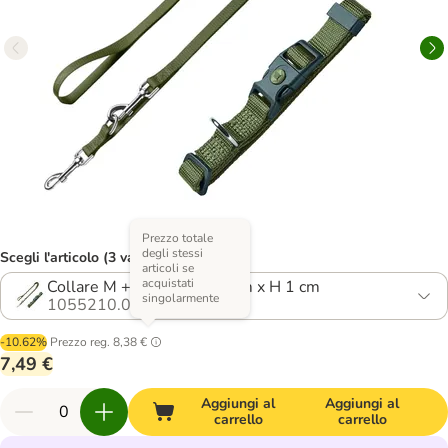
Prezzo totale
degli stessi
Scegli l'articolo (3 varianti)
articoli se
acquistati
Collare M + guinzaglio L 2 m x H 1 cm
singolarmente
1055210.0
-10.62%
Prezzo reg.
8,38 €
7,49 €
Aggiungi al
Aggiungi al
carrello
carrello