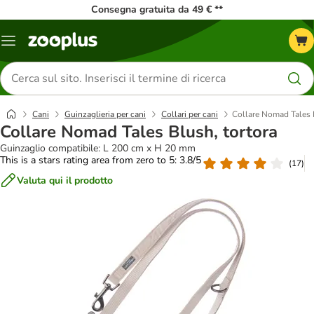
Consegna gratuita da 49 € **
Overview
catalogo
Cerca
prodotti
Cani
Guinzaglieria per cani
Collari per cani
Collare Nomad Tales B
Collare Nomad Tales Blush, tortora
Guinzaglio compatibile: L 200 cm x H 20 mm
This is a stars rating area from zero to 5: 3.8/5
(
17
)
Valuta qui il prodotto