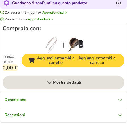
Guadagna 9 zooPunti su questo prodotto
Consegna in 2-4 gg. lav.
Approfondisci >
Resi e rimborsi
Approfondisci >
Compralo con:
Prezzo
Aggiungi entrambi a
Aggiungi entrambi a
totale
carrello
carrello
0,00 €
Mostra dettagli
Descrizione
Recensioni