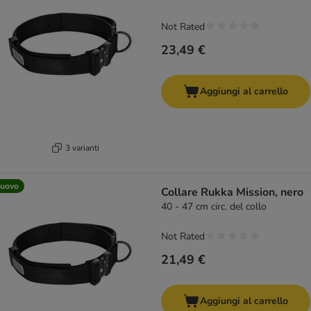
Not Rated
23,49 €
Aggiungi al carrello
3 varianti
uovo
Collare Rukka Mission, nero
40 - 47 cm circ. del collo
Not Rated
21,49 €
Aggiungi al carrello