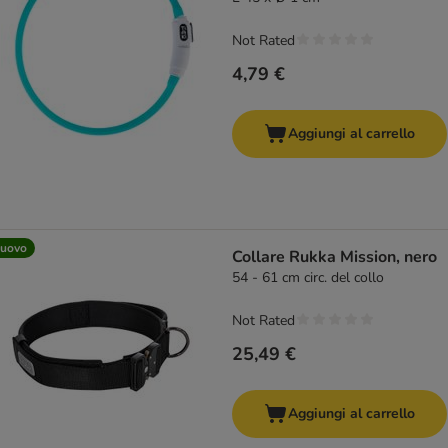
Not Rated
4,79 €
Aggiungi al carrello
uovo
Collare Rukka Mission, nero
54 - 61 cm circ. del collo
Not Rated
25,49 €
Aggiungi al carrello