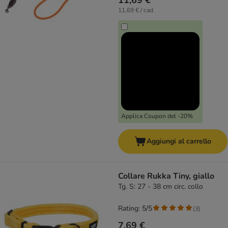
11,69 €
11,69 € / cad.
Applica Coupon del -20%
Aggiungi al carrello
Collare Rukka Tiny, giallo
Tg. S: 27 - 38 cm circ. collo
Rating: 5/5
(
3
)
7,69 €