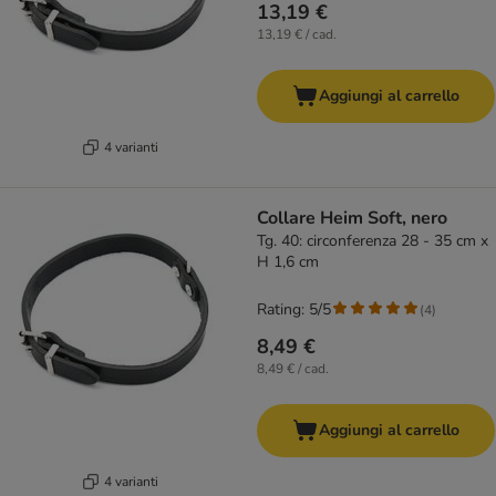
13,19 €
13,19 € / cad.
Aggiungi al carrello
4 varianti
Collare Heim Soft, nero
Tg. 40: circonferenza 28 - 35 cm x
H 1,6 cm
Rating: 5/5
(
4
)
8,49 €
8,49 € / cad.
Aggiungi al carrello
4 varianti