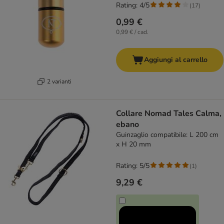
Rating: 4/5
(
17
)
0,99 €
0,99 € / cad.
Aggiungi al carrello
2 varianti
Collare Nomad Tales Calma,
ebano
Guinzaglio compatibile: L 200 cm
x H 20 mm
Rating: 5/5
(
1
)
9,29 €