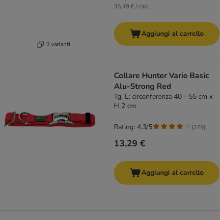
35,49 € / cad.
Aggiungi al carrello
3 varianti
Collare Hunter Vario Basic
Alu-Strong Red
Tg. L: circonferenza 40 - 55 cm x
H 2 cm
Rating: 4.3/5
(
279
)
13,29 €
Aggiungi al carrello