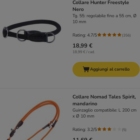
Collare Hunter Freestyle
Nero
Tg. 55: regolabile fino a 55 cm, Ø
10 mm
Rating: 4.7/5
(
356
)
18,99 €
18,99 € / cad.
Aggiungi al carrello
Collare Nomad Tales Spirit,
mandarino
Guinzaglio compatibile: L 200 cm
x Ø 10 mm
Rating: 3.2/5
(
5
)