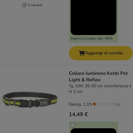
2 varianti
Applica Coupon del -50%
Aggiungi al carrello
Collare luminoso Kerbl Pet
Light & Reflex
Tg. S/M: 35-50 cm circonferenza x
H 2 cm
Rating: 1.2/5
(
5
)
14,49 €