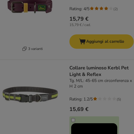
Rating: 4/5
(
2
)
15,79 €
15,79 € / cad.
Aggiungi al carrello
3 varianti
Collare luminoso Kerbl Pet
Light & Reflex
Tg. M/L: 45-65 cm circonferenza x
H 2 cm
Rating: 1.2/5
(
5
)
15,69 €