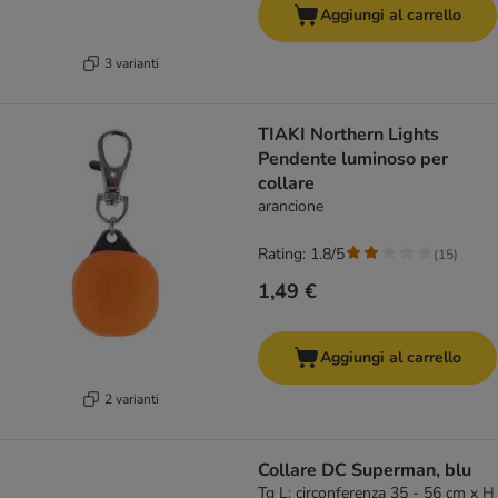
Aggiungi al carrello
3 varianti
TIAKI Northern Lights
Pendente luminoso per
collare
arancione
Rating: 1.8/5
(
15
)
1,49 €
Aggiungi al carrello
2 varianti
Collare DC Superman, blu
Tg L: circonferenza 35 - 56 cm x H