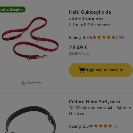
celta Zooplus
Halti Guinzaglio da
addestramento
L 2 m x P 2,5 cm rosso
Rating: 4.7/5
(
139
)
23,49 €
23,49 € / cad.
Aggiungi al carrello
3 varianti
Collare Heim Soft, nero
Tg. 60: circonferenza 44 - 54 cm x
H 2,5 cm
Rating: 5/5
(
4
)