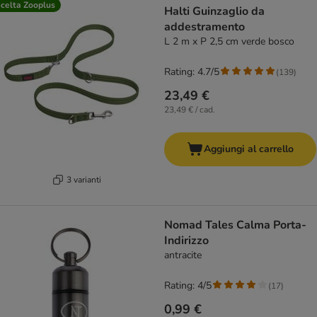
celta Zooplus
Halti Guinzaglio da
addestramento
L 2 m x P 2,5 cm verde bosco
Rating: 4.7/5
(
139
)
23,49 €
23,49 € / cad.
Aggiungi al carrello
3 varianti
Nomad Tales Calma Porta-
Indirizzo
antracite
Rating: 4/5
(
17
)
0,99 €