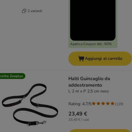
2 varianti
Applica Coupon del -50%
Aggiungi al carrello
celta Zooplus
Halti Guinzaglio da
addestramento
L 2 m x P 2,5 cm nero
Rating: 4.7/5
(
139
)
23,49 €
23,49 € / cad.