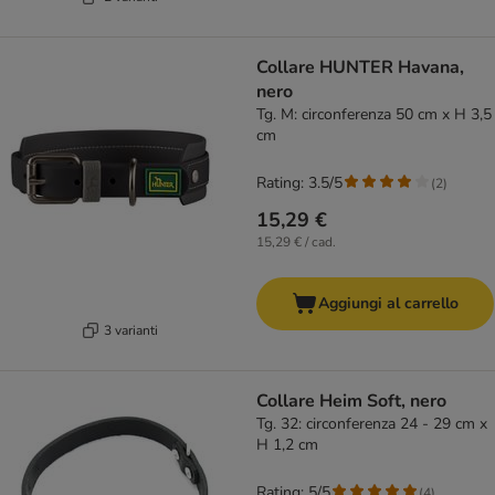
Collare HUNTER Havana,
nero
Tg. M: circonferenza 50 cm x H 3,5
cm
Rating: 3.5/5
(
2
)
15,29 €
15,29 € / cad.
Aggiungi al carrello
3 varianti
Collare Heim Soft, nero
Tg. 32: circonferenza 24 - 29 cm x
H 1,2 cm
Rating: 5/5
(
4
)