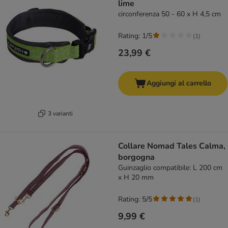
lime
circonferenza 50 - 60 x H 4,5 cm
Rating: 1/5
(
1
)
23,99 €
Aggiungi al carrello
3 varianti
Collare Nomad Tales Calma,
borgogna
Guinzaglio compatibile: L 200 cm
x H 20 mm
Rating: 5/5
(
1
)
9,99 €