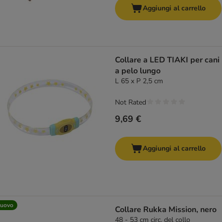
Aggiungi al carrello
Collare a LED TIAKI per cani
a pelo lungo
L 65 x P 2,5 cm
Not Rated
9,69 €
Aggiungi al carrello
uovo
Collare Rukka Mission, nero
48 - 53 cm circ. del collo