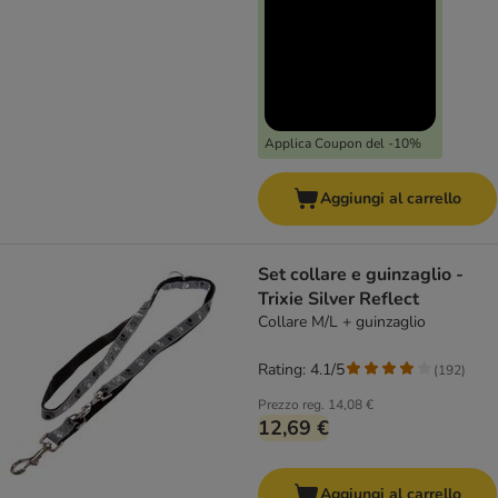
Applica Coupon del -10%
Aggiungi al carrello
Set collare e guinzaglio -
Trixie Silver Reflect
Collare M/L + guinzaglio
Rating: 4.1/5
(
192
)
Prezzo reg.
14,08 €
12,69 €
Aggiungi al carrello