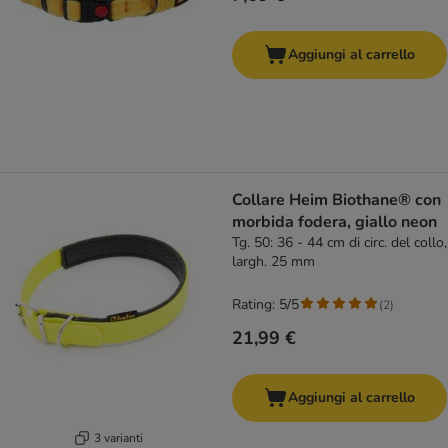
Aggiungi al carrello
Collare Heim Biothane® con
morbida fodera, giallo neon
Tg. 50: 36 - 44 cm di circ. del collo,
largh. 25 mm
Rating: 5/5
(
2
)
21,99 €
Aggiungi al carrello
3 varianti