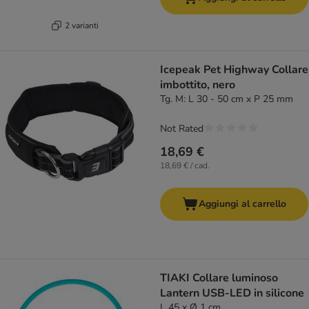
2 varianti
Icepeak Pet Highway Collare
imbottito, nero
Tg. M: L 30 - 50 cm x P 25 mm
Not Rated
18,69 €
18,69 € / cad.
Aggiungi al carrello
TIAKI Collare luminoso
Lantern USB-LED in silicone
L 45 x Ø 1 cm