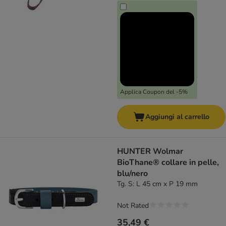
Applica Coupon del -5%
Aggiungi al carrello
HUNTER Wolmar
BioThane® collare in pelle,
blu/nero
Tg. S: L 45 cm x P 19 mm
Not Rated
35,49 €