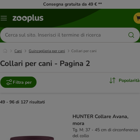
Consegna gratuita da 49 € **
Overview
catalogo
Cerca
prodotti
Cani
Guinzaglieria per cani
Collari per cani
Collari per cani - Pagina 2
Popolarità
Filtra per
49 - 96 di 127 risultati
product items have been changed
HUNTER Collare Avana,
mora
Tg. M: 37 - 45 cm di circonferenza
del collo