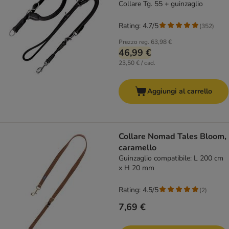
Collare Tg. 55 + guinzaglio
Rating: 4.7/5
(
352
)
Prezzo reg.
63,98 €
46,99 €
23,50 € / cad.
Aggiungi al carrello
Collare Nomad Tales Bloom,
caramello
Guinzaglio compatibile: L 200 cm
x H 20 mm
Rating: 4.5/5
(
2
)
7,69 €