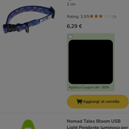
2 cm
Rating: 3.3/5
(
3
)
6,29 €
Applica Coupon del -50%
Aggiungi al carrello
Nomad Tales Bloom USB
Light Pendente luminoso per