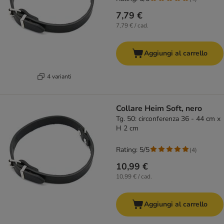
7,79 €
7,79 € / cad.
Aggiungi al carrello
4 varianti
Collare Heim Soft, nero
Tg. 50: circonferenza 36 - 44 cm x
H 2 cm
Rating: 5/5
(
4
)
10,99 €
10,99 € / cad.
Aggiungi al carrello