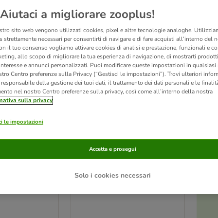
Scelta Zooplus
Aiutaci a migliorare zooplus!
stro sito web vengono utilizzati cookies, pixel e altre tecnologie analoghe. Utilizzi
 strettamente necessari per consentirti di navigare e di fare acquisti all’interno del 
on il tuo consenso vogliamo attivare cookies di analisi e prestazione, funzionali e con
eting, allo scopo di migliorare la tua esperienza di navigazione, di mostrarti prodotti
 interesse e annunci personalizzati. Puoi modificare queste impostazioni in qualsia
tro Centro preferenze sulla Privacy (“Gestisci le impostazioni”). Trovi ulteriori info
l responsabile della gestione dei tuoi dati, il trattamento dei dati personali e le finalità
mento nel nostro Centro preferenze sulla privacy, così come all’interno della nostra
mativa sulla privacy
i le impostazioni
4 varianti
e Premium
Collare Nomad Tales
Accetta e prosegui
 - nero
Calma, sabbia
ferenza 30–40 cm
Tg. M: circonferenza 34-55 cm x
Solo i cookies necessari
H 20 mm