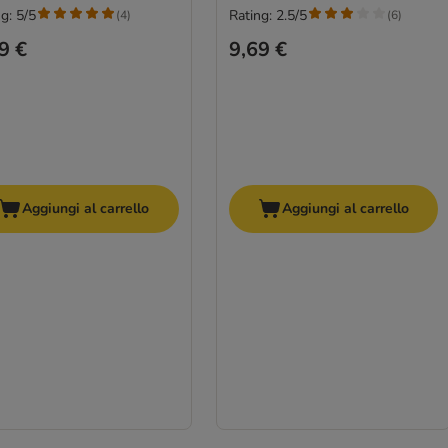
g: 5/5
Rating: 2.5/5
(
4
)
(
6
)
9 €
9,69 €
Aggiungi al carrello
Aggiungi al carrello