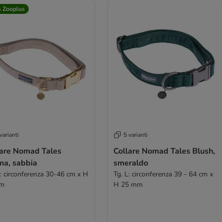
a Zooplus
varianti
5 varianti
lare Nomad Tales
Collare Nomad Tales Blush,
ma, sabbia
smeraldo
S: circonferenza 30-46 cm x H
Tg. L: circonferenza 39 - 64 cm x
m
H 25 mm