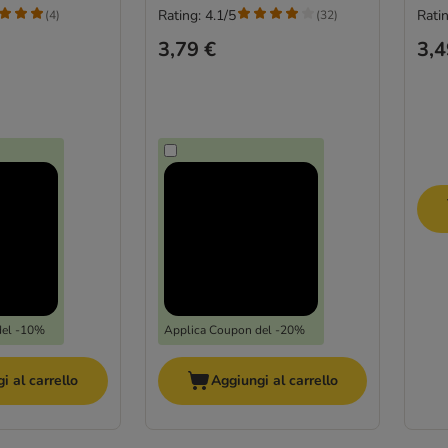
Rating: 4.1/5
Ratin
(
4
)
(
32
)
3,79 €
3,4
del -10%
Applica Coupon del -20%
i al carrello
Aggiungi al carrello