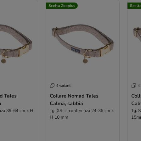
Scelta Zooplus
Scelt
4 varianti
4 
d Tales
Collare Nomad Tales
Col
a
Calma, sabbia
Cal
enza 39-64 cm x H
Tg. XS: circonferenza 24-36 cm x
Tg. 
H 10 mm
15m