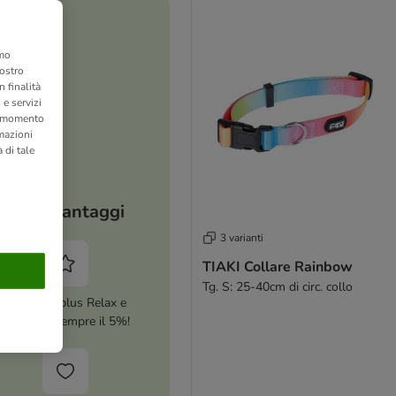
amo
nostro
 finalità
 e servizi
si momento
rmazioni
 di tale
I tuoi vantaggi
3 varianti
TIAKI Collare Rainbow
Tg. S: 25-40cm di circ. collo
Attiva zooplus Relax e
risparmia sempre il 5%!