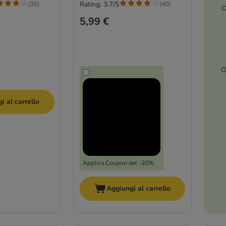
Rating: 3.7/5
(
35
)
(
40
)
O
5,99 €
O
i al carrello
Applica Coupon del -20%
Aggiungi al carrello