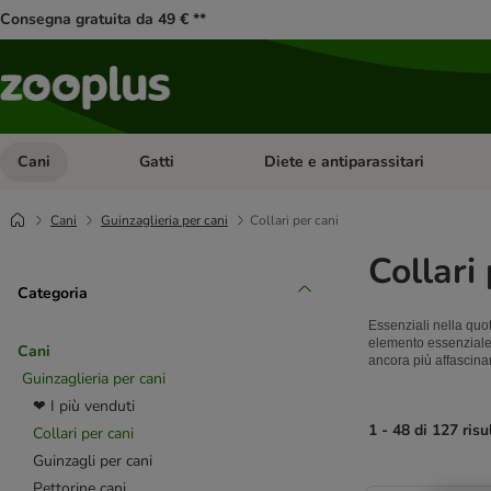
Consegna gratuita da 49 € **
Cani
Gatti
Diete e antiparassitari
Apri Menu Categoria: Cani
Apri Menu Categoria: Gatti
Cani
Guinzaglieria per cani
Collari per cani
Collari
Categoria
Essenziali nella quot
elemento essenziale 
Cani
ancora più affascina
Guinzaglieria per cani
❤ I più venduti
1 - 48 di 127 risu
Collari per cani
Guinzagli per cani
product items ha
Pettorine cani