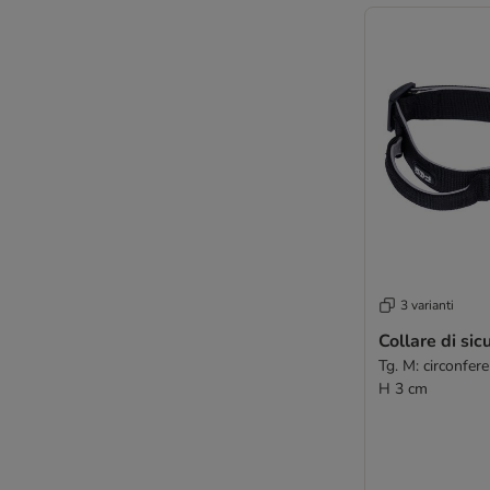
3 varianti
Collare di si
Tg. M: circonfer
H 3 cm