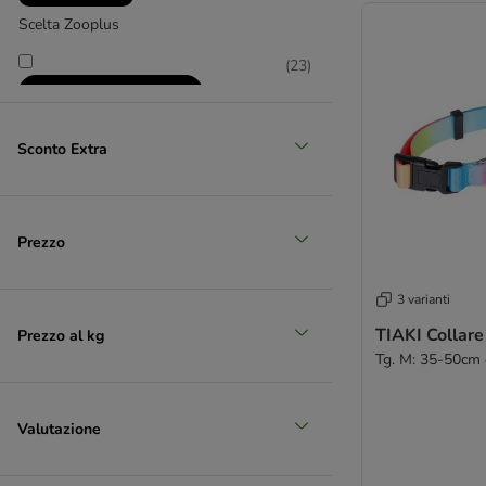
Scelta Zooplus
(
23
)
Sconto Extra
Prezzo
Taglio prezzo con coupon
3 varianti
TIAKI Collar
Prezzo al kg
Tg. M: 35-50cm di
Valutazione