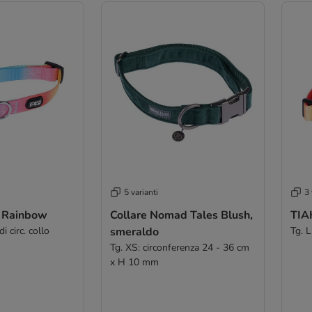
5 varianti
3 
e Rainbow
Collare Nomad Tales Blush,
TIA
 circ. collo
smeraldo
Tg. L
Tg. XS: circonferenza 24 - 36 cm
x H 10 mm