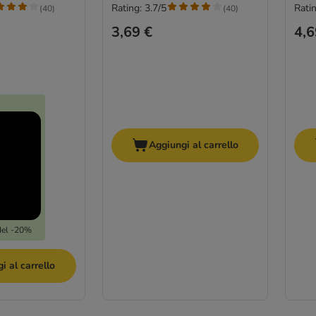
Rating: 3.7/5
Ratin
(
40
)
(
40
)
3,69 €
4,6
Aggiungi al carrello
del -20%
i al carrello