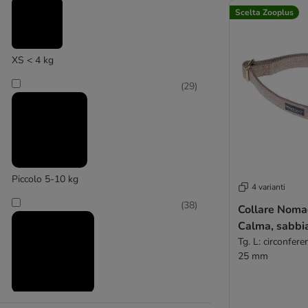
TIAKI
(
1
)
Scelta Zooplus
Telecamere di controllo
Imbracature / Cinture di sicurezza
kooa
Pettorine a Y
XS < 4 kg
Pettorine ad H
(
29
)
Piccolo 5-10 kg
4 varianti
(
38
)
Collare Noma
Calma, sabbi
Tg. L: circonfer
25 mm
Medio 11 - 25 kg