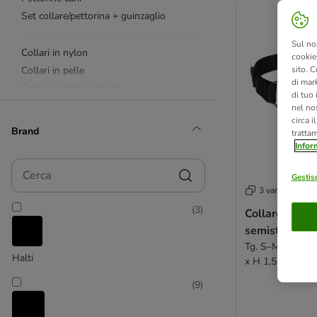
Set collare/pettorina + guinzaglio
Sul no
Collari in nylon
cookies
Collari in pelle
sito. C
di mark
Collari in altri materiali
di tuo
Collari educativi
nel nos
circa i
Guinzaglieria luminosa
Brand
tratta
Infor
Guinzagli avvolgibili flexi
Cerca
Guinzagli in nylon
Gestisc
3 varianti
Guinzagli in pelle
(
3
)
Collare Trixi
Guinzagli in altri materiali
semistrangolo
Addestramento, sport e ricerca
Tg. S–M: circon
Halti
x H 1,5 cm
Museruole & Cavezze
(
9
)
Accessori riflettenti e luminosi
Pendenti da collare