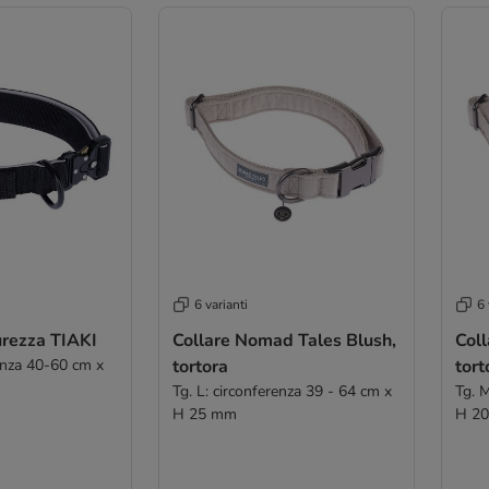
6 varianti
6 
curezza TIAKI
Collare Nomad Tales Blush,
Col
enza 40-60 cm x
tortora
tort
Tg. L: circonferenza 39 - 64 cm x
Tg. 
H 25 mm
H 2