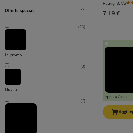
Rating: 3.7/5
(
28
)
Offerte speciali
7,19 €
(
23
)
Grande 26 - 45 kg
In promo
(
(
1
3
)
)
Novità
Applica Coupon 
XL > 45 kg
(
7
)
Aggiung