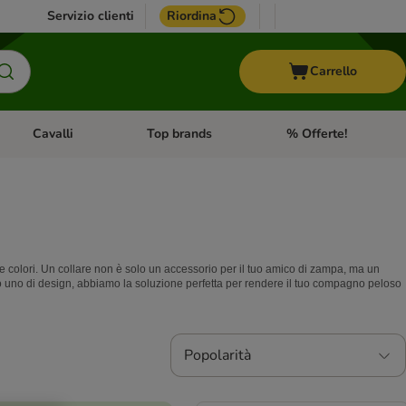
Servizio clienti
Riordina
Carrello
Cavalli
Top brands
% Offerte!
ccelli
Apri Menu Categoria: Acquaristica
Apri Menu Categoria: Cavalli
Apri Menu Categoria: T
e e colori. Un collare non è solo un accessorio per il tuo amico di zampa, ma un
 o uno di design, abbiamo la soluzione perfetta per rendere il tuo compagno peloso
Popolarità