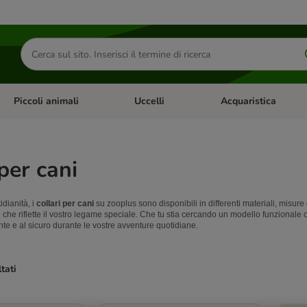
Cerca
prodotti
Piccoli animali
Uccelli
Acquaristica
Apri Menu Categoria: Diete e antiparassitari
Apri Menu Categoria: Piccoli animali
Apri Menu Categoria: U
 per cani
idianità, i
collari per cani
su zooplus sono disponibili in differenti materiali, misur
che riflette il vostro legame speciale. Che tu stia cercando un modello funzionale
nte e al sicuro durante le vostre avventure quotidiane.
ltati
ve been changed