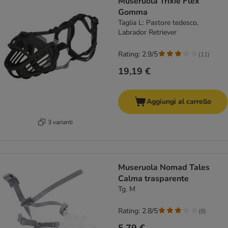
Museruola Trixie Flex
Gomma
Taglia L: Pastore tedesco,
Labrador Retriever
Rating: 2.9/5
(
11
)
19,19 €
Aggiungi al carrello
3 varianti
Museruola Nomad Tales
Calma trasparente
Tg. M
Rating: 2.8/5
(
8
)