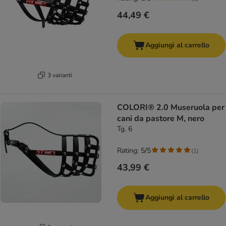
44,49 €
Aggiungi al carrello
3 varianti
COLORI® 2.0 Museruola per
cani da pastore M, nero
Tg. 6
Rating: 5/5
(
1
)
43,99 €
Aggiungi al carrello