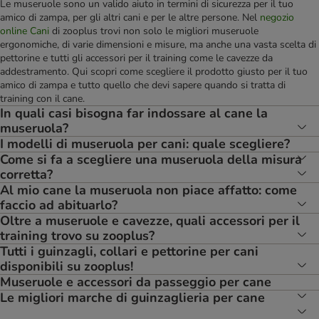
Le museruole sono un valido aiuto in termini di sicurezza per il tuo
amico di zampa, per gli altri cani e per le altre persone. Nel
negozio
online Cani
di zooplus trovi non solo le migliori museruole
ergonomiche, di varie dimensioni e misure, ma anche una vasta scelta di
pettorine e tutti gli accessori per il training come le cavezze da
addestramento. Qui scopri come scegliere il prodotto giusto per il tuo
amico di zampa e tutto quello che devi sapere quando si tratta di
training con il cane.
In quali casi bisogna far indossare al cane la
museruola?
I modelli di museruola per cani: quale scegliere?
Come si fa a scegliere una museruola della misura
corretta?
Al mio cane la museruola non piace affatto: come
faccio ad abituarlo?
Oltre a museruole e cavezze, quali accessori per il
training trovo su zooplus?
Tutti i guinzagli, collari e pettorine per cani
disponibili su zooplus!
Museruole e accessori da passeggio per cane
Le migliori marche di guinzaglieria per cane