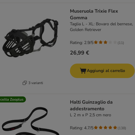
Museruola Trixie Flex
Gomma
Taglia L - XL: Bovaro del bernese,
Golden Retriever
Rating: 2.9/5
(
11
)
26,99 €
Aggiungi al carrello
3 varianti
celta Zooplus
Halti Guinzaglio da
addestramento
L 2 m x P 2,5 cm nero
Rating: 4.7/5
(
138
)