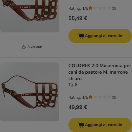
Rating: 1/5
(
3
)
55,49 €
Aggiungi al carrello
3 varianti
COLORI® 2.0 Museruola per
cani da pastore M, marrone
chiaro
Tg. 6
Rating: 1/5
(
3
)
49,99 €
Aggiungi al carrello