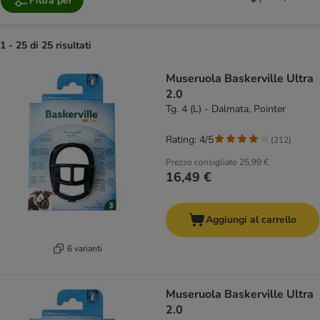
Filtra per
1 - 25 di 25 risultati
product items have been changed
Museruola Baskerville Ultra
2.0
Tg. 4 (L) - Dalmata, Pointer
Rating: 4/5
(
212
)
Prezzo consigliato
25,99 €
16,49 €
Aggiungi al carrello
6 varianti
Museruola Baskerville Ultra
2.0