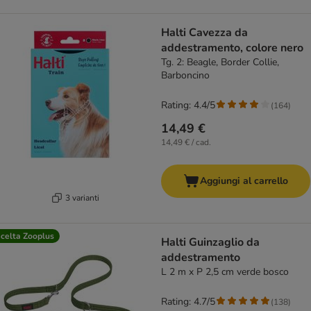
Halti Cavezza da
addestramento, colore nero
Tg. 2: Beagle, Border Collie,
Barboncino
Rating: 4.4/5
(
164
)
14,49 €
14,49 € / cad.
Aggiungi al carrello
3 varianti
celta Zooplus
Halti Guinzaglio da
addestramento
L 2 m x P 2,5 cm verde bosco
Rating: 4.7/5
(
138
)