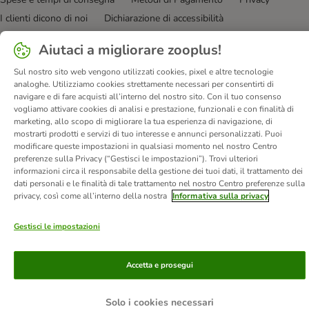
I clienti dicono di noi
Dichiarazione di accessibilità
© zooplus SE
2026
Aiutaci a migliorare zooplus!
Sul nostro sito web vengono utilizzati cookies, pixel e altre tecnologie
analoghe. Utilizziamo cookies strettamente necessari per consentirti di
navigare e di fare acquisti all’interno del nostro sito. Con il tuo consenso
vogliamo attivare cookies di analisi e prestazione, funzionali e con finalità di
marketing, allo scopo di migliorare la tua esperienza di navigazione, di
mostrarti prodotti e servizi di tuo interesse e annunci personalizzati. Puoi
modificare queste impostazioni in qualsiasi momento nel nostro Centro
preferenze sulla Privacy (“Gestisci le impostazioni”). Trovi ulteriori
informazioni circa il responsabile della gestione dei tuoi dati, il trattamento dei
dati personali e le finalità di tale trattamento nel nostro Centro preferenze sulla
privacy, così come all’interno della nostra
Informativa sulla privacy
Gestisci le impostazioni
Accetta e prosegui
Solo i cookies necessari