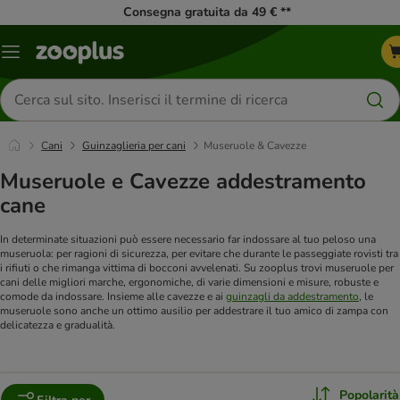
Consegna gratuita da 49 € **
Overview
catalogo
Cerca
prodotti
Cani
Guinzaglieria per cani
Museruole & Cavezze
Museruole e Cavezze addestramento
cane
In determinate situazioni può essere necessario far indossare al tuo peloso una
museruola: per ragioni di sicurezza, per evitare che durante le passeggiate rovisti tra
i rifiuti o che rimanga vittima di bocconi avvelenati. Su zooplus trovi museruole per
cani delle migliori marche, ergonomiche, di varie dimensioni e misure, robuste e
comode da indossare. Insieme alle cavezze e ai
guinzagli da addestramento
, le
museruole sono anche un ottimo ausilio per addestrare il tuo amico di zampa con
delicatezza e gradualità.
Popolarità