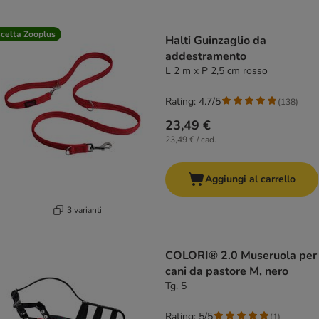
celta Zooplus
Halti Guinzaglio da
addestramento
L 2 m x P 2,5 cm rosso
Rating: 4.7/5
(
138
)
23,49 €
23,49 € / cad.
Aggiungi al carrello
3 varianti
COLORI® 2.0 Museruola per
cani da pastore M, nero
Tg. 5
Rating: 5/5
(
1
)