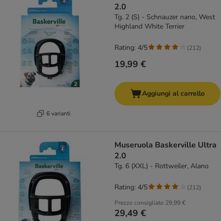
2.0
Tg. 2 (S) - Schnauzer nano, West
Highland White Terrier
Rating: 4/5
(
212
)
19,99 €
Aggiungi al carrello
6 varianti
Museruola Baskerville Ultra
2.0
Tg. 6 (XXL) - Rottweiler, Alano
Rating: 4/5
(
212
)
Prezzo consigliato
29,99 €
29,49 €