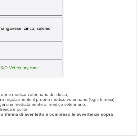
 manganese, zinco, selenio
S/O Veterinary cane
roprio medico veterinario di fiducia;
are regolarmente il proprio medico veterinario (ogni 6 mesi);
olgersi immediatamente al medico veterinario:
resca e pulita;
i conferma di aver letto e compreso le avvertenze sopra