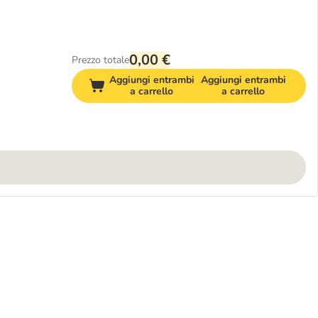
0,00 €
Prezzo totale
Aggiungi entrambi
Aggiungi entrambi
a carrello
a carrello