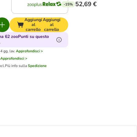
52,69 €
-15%
Aggiungi
Aggiungi
al
al
carrello
carrello
a 62 zooPunti su questo
o
4 gg. lav.
Approfondisci >
Approfondisci >
ncl.
Più info sulla
Spedizione