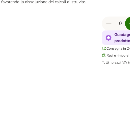
 favorendo la dissoluzione dei calcoli di struvite.
Guadagn
prodott
Consegna in 2-
Resi e rimborsi
Tutti i prezzi IVA i