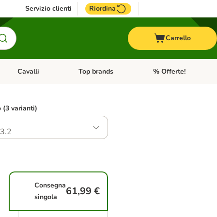
Servizio clienti
Riordina
Carrello
Cavalli
Top brands
% Offerte!
ccelli
Apri Menu Categoria: Acquaristica
Apri Menu Categoria: Cavalli
Apri Menu Categoria: T
o (3 varianti)
3.2
Consegna
61,99 €
singola