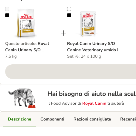
Royal Canin Urinary S/O Veterinary Crocchette cane
Royal Canin Urinary S/O Canine Ve
Questo articolo
:
Royal
Royal Canin Urinary S/O
Canin Urinary S/O
Canine Veterinary umido in
Veterinary Crocchette cane
7,5 kg
salsa per cane
Set %: 24 x 100 g
Hai bisogno di aiuto nella sce
Il Food Advisor di
Royal Canin
ti aiuterà
Descrizione
Componenti
Razioni consigliate
Recensi