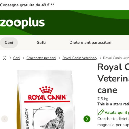
Consegna gratuita da 49 € **
Cani
Gatti
Diete e antiparassitari
Apri Menu Categoria: Cani
Apri Menu Categoria: Gatti
Cani
Crocchette per cani
Royal Canin Veterinary
Royal Canin Urin
Royal 
Veterin
cane
7,5 kg
This is a stars ra
Valuta qui il
Crocchette dietet
magnesio per suppo