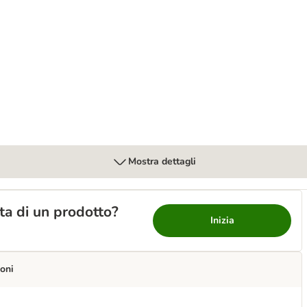
terinary umido in salsa per cane
Mostra dettagli
lta di un prodotto?
Inizia
oni