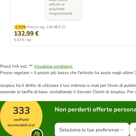
articoli se
acquistati
singolarmente
-2.91%
Prezzo reg.
136,98 €
132,99 €
5,54 € / kg
Prezzi IVA incl. **
Visualizza condizioni.
Prezzo regolare = il prezzo più basso che l'articolo ha avuto negli ultimi 
zooplus ha il diritto di utilizzare il tuo indirizzo e-mail per l'invio di pu
secondo le tariffe di base, contattando il Servizio Clienti di zooplus. Per
333
Non perderti offerte persona
zooPunti
iscrivendoti ora!
Seleziona le tue preferenze