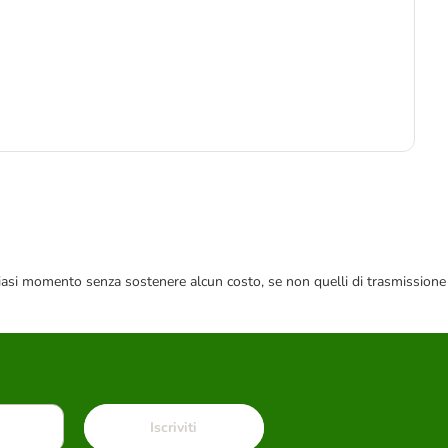
6
5,8
 qualsiasi momento senza sostenere alcun costo, se non quelli di trasmissione
Iscriviti