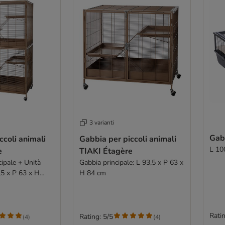
3 varianti
Gab
ccoli animali
Gabbia per piccoli animali
L 10
e
TIAKI Étagère
cipale + Unità
Gabbia principale: L 93,5 x P 63 x
,5 x P 63 x H
H 84 cm
Ratin
Rating: 5/5
(
4
)
(
4
)