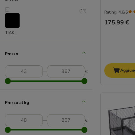
(
11
)
Rating: 4.6/5
175,99 €
TIAKI
Prezzo
Aggiung
―
€
Prezzo al kg
―
€