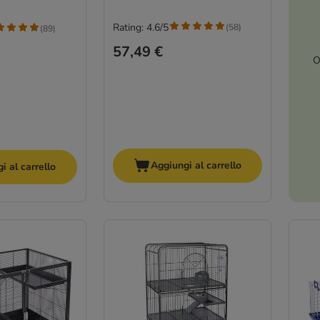
Rating: 4.6/5
(
58
)
(
89
)
57,49 €
O
Aggiungi al carrello
i al carrello