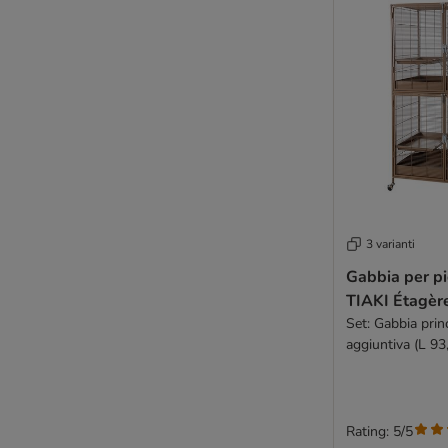
3 varianti
Gabbia per pi
TIAKI Étagèr
Set: Gabbia prin
aggiuntiva (L 93
157,8 cm)
Rating: 5/5