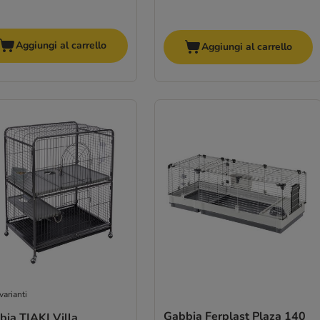
Aggiungi al carrello
Aggiungi al carrello
varianti
Gabbia Ferplast Plaza 140
bia TIAKI Villa