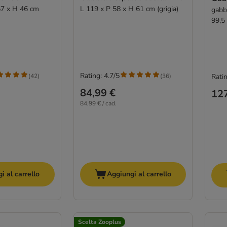
 57 x H 46 cm
L 119 x P 58 x H 61 cm (grigia)
gabbi
99,5
Rating: 4.7/5
(
42
)
(
36
)
Ratin
84,99 €
127
84,99 € / cad.
i al carrello
Aggiungi al carrello
Scelta Zooplus