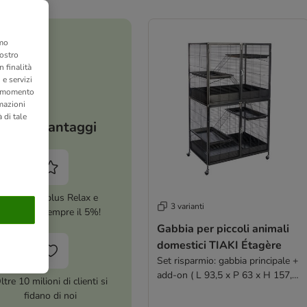
amo
nostro
 finalità
 e servizi
si momento
rmazioni
 di tale
I tuoi vantaggi
Attiva zooplus Relax e
3 varianti
risparmia sempre il 5%!
Gabbia per piccoli animali
domestici TIAKI Étagère
Set risparmio: gabbia principale +
add-on ( L 93,5 x P 63 x H 157,8
ltre 10 milioni di clienti si
cm)
fidano di noi