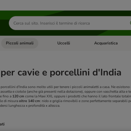
Cerca
prodotti
Piccoli animali
Uccelli
Acquaristica
Apri Menu Categoria: Diete e antiparassitari
Apri Menu Categoria: Piccoli animali
Apri Menu Categoria: U
per cavie e porcellini d'India
 porcellini d'India sono molto utili per tenere i piccoli animaletti a casa. Ne esiston
 cassetta e ciotole (anche già presenti nella dotazione), oppure con vaschetta alta e 
e fino a
120 cm
come la Maxi XXL oppure i prodotti che hanno il lato frontale total
le di misura
oltre 140 cm
: nido e griglia rimovibili e zone perfettamente separabili
dersi lunghezza x profondità x altezza.
ati