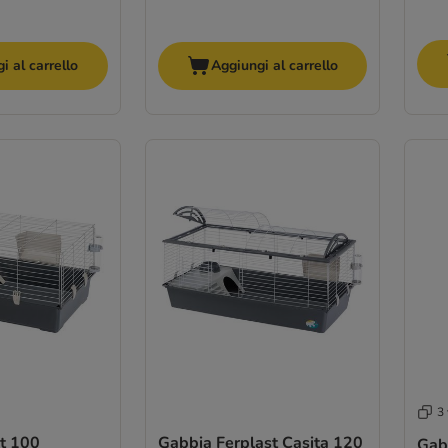
i al carrello
Aggiungi al carrello
3 
t 100
Gabbia Ferplast Casita 120
Gab