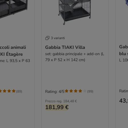
3 varianti
Gab
ccoli animali
Gabbia TIAKI Villa
blu 
AKI Étagère
set: gabbia principale + add-on (L
79 x P 52 x H 142 cm)
L 10
one: L 93,5 x P 63
Ratin
Rating: 4/5
(
89
)
(
99
)
43,
Prezzo reg.
184,48 €
181,99 €