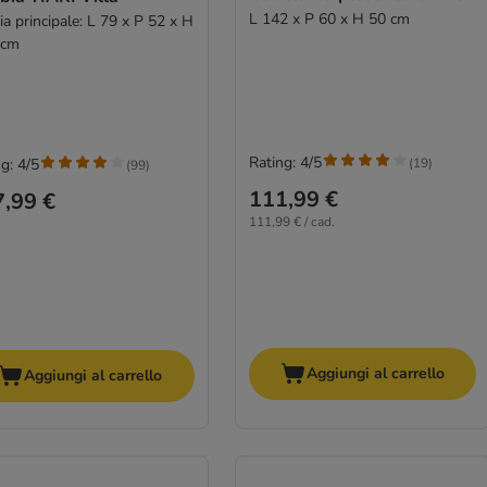
L 142 x P 60 x H 50 cm
a principale: L 79 x P 52 x H
 cm
Rating: 4/5
(
19
)
g: 4/5
(
99
)
111,99 €
,99 €
111,99 € / cad.
Aggiungi al carrello
Aggiungi al carrello