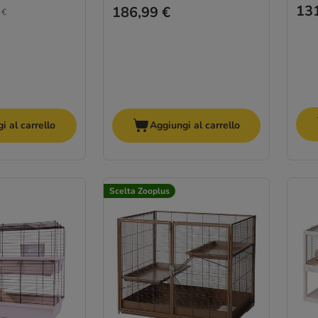
131
186,99 €
 €
i al carrello
Aggiungi al carrello
Scelta Zooplus