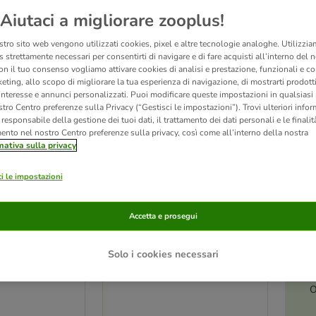
Aiutaci a migliorare zooplus!
ve been changed
stro sito web vengono utilizzati cookies, pixel e altre tecnologie analoghe. Utilizzi
 strettamente necessari per consentirti di navigare e di fare acquisti all’interno del 
on il tuo consenso vogliamo attivare cookies di analisi e prestazione, funzionali e con
eting, allo scopo di migliorare la tua esperienza di navigazione, di mostrarti prodotti
 interesse e annunci personalizzati. Puoi modificare queste impostazioni in qualsia
tro Centro preferenze sulla Privacy (“Gestisci le impostazioni”). Trovi ulteriori info
l responsabile della gestione dei tuoi dati, il trattamento dei dati personali e le finalità
mento nel nostro Centro preferenze sulla privacy, così come all’interno della nostra
mativa sulla privacy
i le impostazioni
Accetta e prosegui
Gabbia Skyline Maxi XXL -
ccoli animali
blu scuro
AKI Étagère
Solo i cookies necessari
L 119 x P 59 x H 47 cm
e: L 93,5 x P 63 x
O