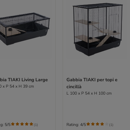
bia TIAKI Living Large
Gabbia TIAKI per topi e
0 x P 54 x H 39 cm
cincillà
L 100 x P 54 x H 100 cm
g: 5/5
Rating: 4/5
(
1
)
(
1
)