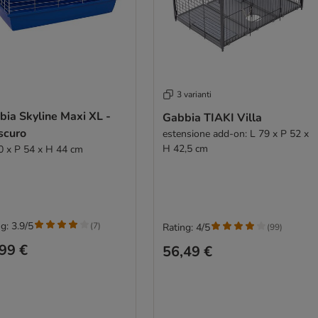
3 varianti
bia Skyline Maxi XL -
Gabbia TIAKI Villa
scuro
estensione add-on: L 79 x P 52 x
H 42,5 cm
0 x P 54 x H 44 cm
g: 3.9/5
(
7
)
Rating: 4/5
(
99
)
99 €
56,49 €