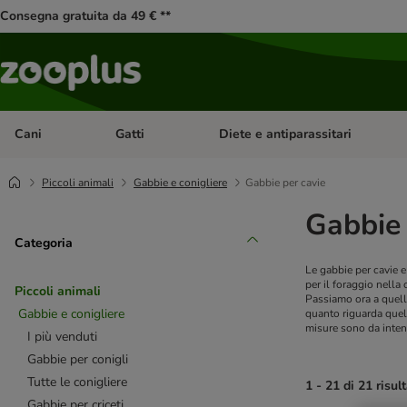
Consegna gratuita da 49 € **
Cani
Gatti
Diete e antiparassitari
Apri Menu Categoria: Cani
Apri Menu Categoria: Gatti
Piccoli animali
Gabbie e conigliere
Gabbie per cavie
Gabbie 
Categoria
Le gabbie per cavie e
per il foraggio nella
Piccoli animali
Passiamo ora a quell
Gabbie e conigliere
quanto riguarda quel
misure sono da inten
I più venduti
Gabbie per conigli
Tutte le conigliere
1 - 21 di 21 risult
Gabbie per criceti