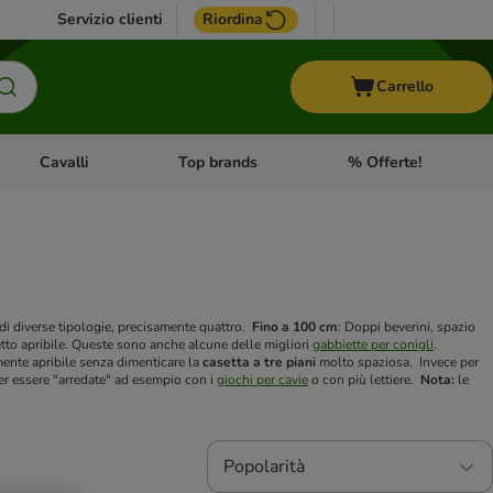
Servizio clienti
Riordina
Carrello
Cavalli
Top brands
% Offerte!
ccelli
Apri Menu Categoria: Acquaristica
Apri Menu Categoria: Cavalli
Apri Menu Categoria: T
o di diverse tipologie, precisamente quattro.
Fino a 100 cm
: Doppi beverini, spazio
tetto apribile. Queste sono anche alcune delle migliori
gabbiette per conigli
.
mente apribile senza dimenticare la
casetta a tre piani
molto spaziosa.
Invece per
 per essere "arredate" ad esempio con i
giochi per cavie
o con più lettiere.
Nota:
le
Popolarità