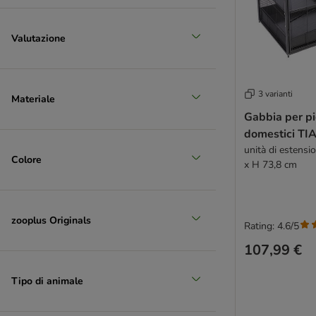
Valutazione
3 varianti
Materiale
Gabbia per pi
domestici TI
unità di estensi
Colore
x H 73,8 cm
zooplus Originals
Rating: 4.6/5
107,99 €
Tipo di animale