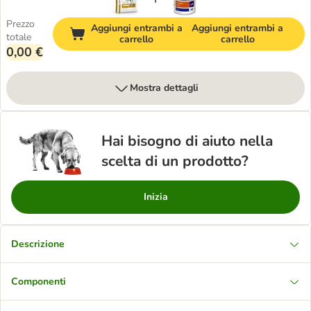
Prezzo
Aggiungi entrambi a
Aggiungi entrambi a
totale
carrello
carrello
0,00 €
Mostra dettagli
Hai bisogno di aiuto nella
scelta di un prodotto?
Inizia
Descrizione
Componenti