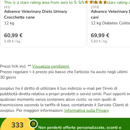
This is a stars rating area from zero to 5: 5/5
This is a stars rating 
(
41
)
(
103
)
Advance Veterinary Diets Urinary
Advance Veterinary 
Crocchette cane
cani
12 kg
12 kg Diabetes Coliti
60,99 €
69,99 €
5,08 € / kg
5,83 € / kg
Prezzi IVA incl. **
Visualizza condizioni.
Prezzo regolare = il prezzo più basso che l'articolo ha avuto negli ultimi
30 giorni
zooplus ha il diritto di utilizzare il tuo indirizzo e-mail per l'invio di
pubblicità diretta relativa a propri prodotti o servizi simili. Puoi opporti in
qualsiasi momento senza sostenere alcun costo, se non quelli di
trasmissione secondo le tariffe di base, contattando il Servizio Clienti di
zooplus. Per maggiori informazioni:
Informativa sulla Privacy
333
Non perderti offerte personalizzate, sconti e