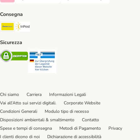
Paga tramite bonifico. Payment Method
Paga con contrassegno. Payment Meth
Klarna Payment Method
Consegna
Poste Italiane. Shipping Method
InPost. Shipping Method
Sicurezza
Security
Security
Chi siamo
Carriera
Informazioni Legali
Vai all'Atto sui servizi digitali.
Corporate Website
Condizioni Generali
Modulo tipo di recesso
Disposizioni ambientali & smaltimento
Contatto
Spese e tempi di consegna
Metodi di Pagamento
Privacy
I clienti dicono di noi
Dichiarazione di accessibilità