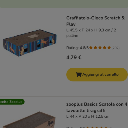
Graffiatoio-Gioco Scratch &
Play
L 45,5 x P 24 x H 9,3 cm / 2
palline
Rating: 4.6/5
(
207
)
4,79 €
Aggiungi al carrello
celta Zooplus
zooplus Basics Scatola con 4
tavolette tiragraffi
L 44 x P 20 x H 12,5 cm