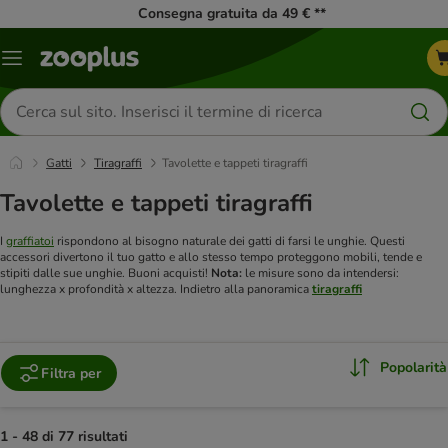
Consegna gratuita da 49 € **
Overview
catalogo
Cerca
prodotti
Gatti
Tiragraffi
Tavolette e tappeti tiragraffi
Tavolette e tappeti tiragraffi
I
graffiatoi
rispondono al bisogno naturale dei gatti di farsi le unghie. Questi
accessori divertono il tuo gatto e allo stesso tempo proteggono mobili, tende e
stipiti dalle sue unghie. Buoni acquisti!
Nota:
le misure sono da intendersi:
lunghezza x profondità x altezza. Indietro alla panoramica
tiragraffi
Popolarità
Filtra per
1 - 48 di 77 risultati