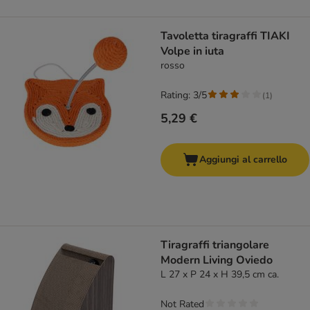
Tavoletta tiragraffi TIAKI
Volpe in iuta
rosso
Rating: 3/5
(
1
)
5,29 €
Aggiungi al carrello
Tiragraffi triangolare
Modern Living Oviedo
L 27 x P 24 x H 39,5 cm ca.
Not Rated