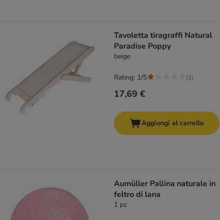
Tavoletta tiragraffi Natural
Paradise Poppy
beige
Rating: 1/5
(
1
)
17,69 €
Aggiungi al carrello
Aumüller Pallina naturale in
feltro di lana
1 pz