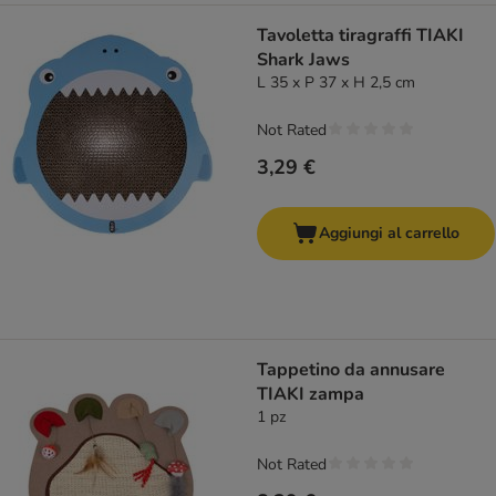
Tavoletta tiragraffi TIAKI
Shark Jaws
L 35 x P 37 x H 2,5 cm
Not Rated
3,29 €
Aggiungi al carrello
Tappetino da annusare
TIAKI zampa
1 pz
Not Rated