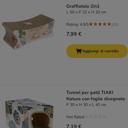
Graffiatoio 2in1
L 50 x P 22 x H 20 cm
Rating: 4.5/5
(
17
)
7,99 €
Aggiungi al carrello
Tunnel per gatti TIAKI
Nature con foglie disegnate
P 30 x H 30 x L 40 cm
Not Rated
7,19 €