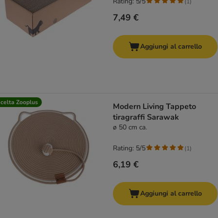
Rating: 5/5
(
1
)
7,49 €
Aggiungi al carrello
celta Zooplus
Modern Living Tappeto
tiragraffi Sarawak
ø 50 cm ca.
Rating: 5/5
(
1
)
6,19 €
Aggiungi al carrello