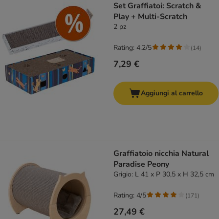
Set Graffiatoi: Scratch &
Play + Multi-Scratch
2 pz
Rating: 4.2/5
(
14
)
7,29 €
Aggiungi al carrello
Graffiatoio nicchia Natural
Paradise Peony
Grigio: L 41 x P 30,5 x H 32,5 cm
Rating: 4/5
(
171
)
27,49 €