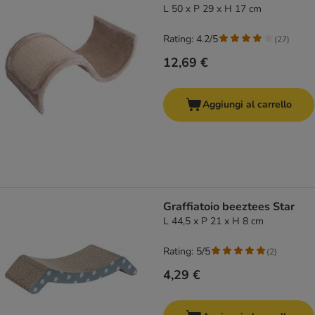
L 50 x P 29 x H 17 cm
Rating: 4.2/5
(
27
)
12,69 €
Aggiungi al carrello
Graffiatoio beeztees Star
L 44,5 x P 21 x H 8 cm
Rating: 5/5
(
2
)
4,29 €