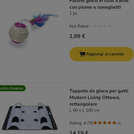
Palline gioco in sisal Karlie
con piume e sonaglietti
1 pz
Not Rated
1,99 €
Aggiungi al carrello
celta Zooplus
Tappeto da gioco per gatti
Modern Living Ottawa,
rettangolare
L 90 x L 100 cm
Rating: 4.7/5
(
3
)
14,19 €