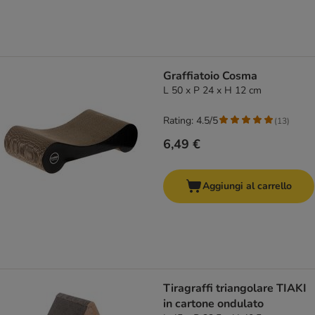
Graffiatoio Cosma
L 50 x P 24 x H 12 cm
Rating: 4.5/5
(
13
)
6,49 €
Aggiungi al carrello
Tiragraffi triangolare TIAKI
in cartone ondulato