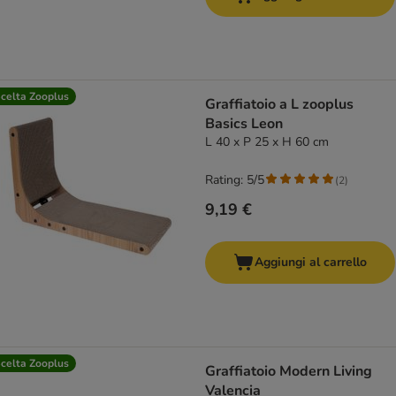
celta Zooplus
Graffiatoio a L zooplus
Basics Leon
L 40 x P 25 x H 60 cm
Rating: 5/5
(
2
)
9,19 €
Aggiungi al carrello
celta Zooplus
Graffiatoio Modern Living
Valencia