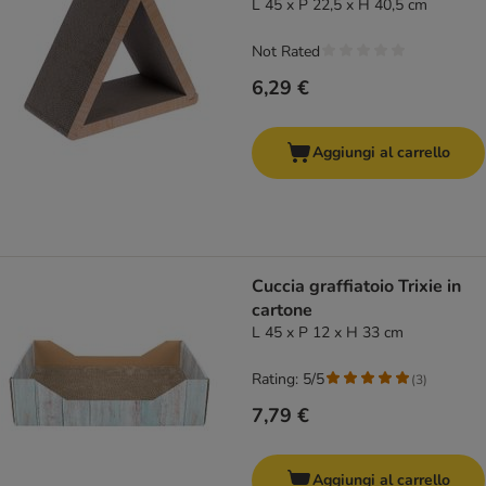
L 45 x P 22,5 x H 40,5 cm
Not Rated
6,29 €
Aggiungi al carrello
Cuccia graffiatoio Trixie in
cartone
L 45 x P 12 x H 33 cm
Rating: 5/5
(
3
)
7,79 €
Aggiungi al carrello