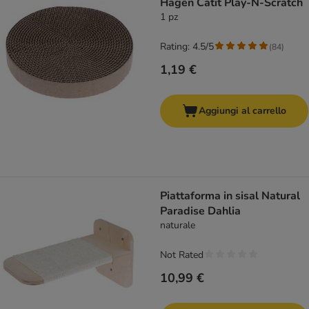
Hagen Catit Play-N-Scratch
1 pz
Rating: 4.5/5
(
84
)
1,19 €
Aggiungi al carrello
Piattaforma in sisal Natural
Paradise Dahlia
naturale
Not Rated
10,99 €