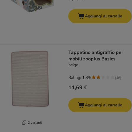
Aggiungi al carrello
Tappetino antigraffio per
mobili zooplus Basics
beige
Rating: 1.8/5
(
46
)
11,69 €
Aggiungi al carrello
2 varianti