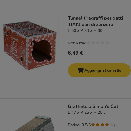
Tunnel tiragraffi per gatti
TIAKI pan di zenzero
L 50 x P 30 x H 30 cm
Not Rated
6,49 €
Aggiungi al carrello
Graffiatoio Simon's Cat
L 47 x P 26 x H 25 cm
Rating: 3.5/5
(
2
)