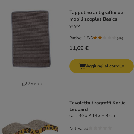
Tappetino antigraffio per
mobili zooplus Basics
grigio
Rating: 1.8/5
(
46
)
11,69 €
Aggiungi al carrello
2 varianti
Tavoletta tiragraffi Karlie
Leopard
ca. L 40 x P 19 x H 4 cm
Not Rated