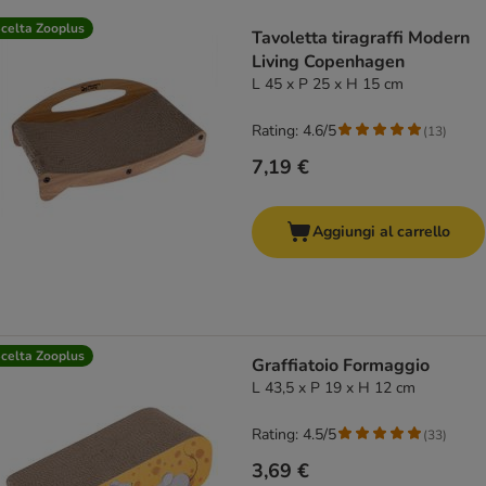
product items have been changed
celta Zooplus
Tavoletta tiragraffi Modern
Living Copenhagen
L 45 x P 25 x H 15 cm
Rating: 4.6/5
(
13
)
7,19 €
Aggiungi al carrello
celta Zooplus
Graffiatoio Formaggio
L 43,5 x P 19 x H 12 cm
Rating: 4.5/5
(
33
)
3,69 €