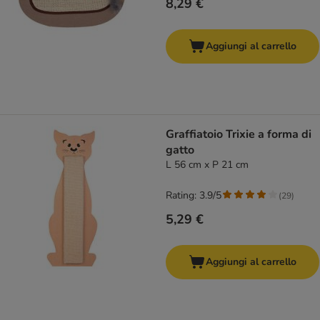
8,29 €
Aggiungi al carrello
Graffiatoio Trixie a forma di
gatto
L 56 cm x P 21 cm
Rating: 3.9/5
(
29
)
5,29 €
Aggiungi al carrello