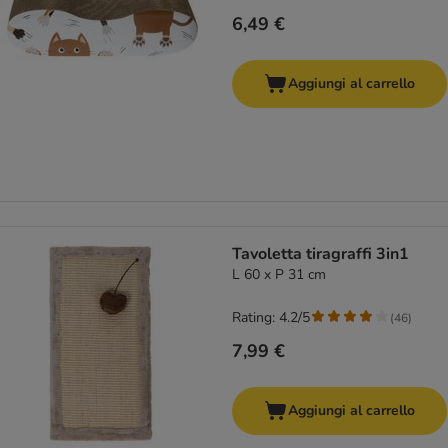
6,49 €
Aggiungi al carrello
Tavoletta tiragraffi 3in1
L 60 x P 31 cm
Rating: 4.2/5
(
46
)
7,99 €
Aggiungi al carrello