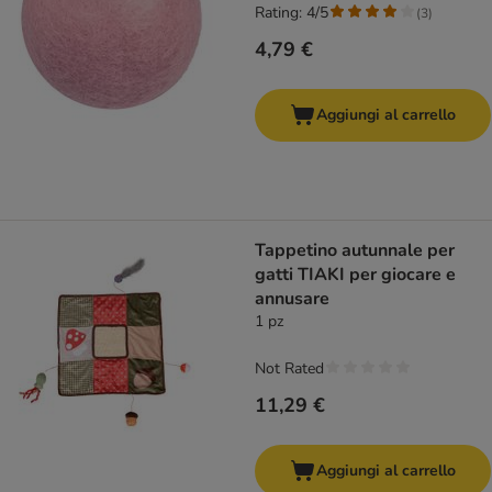
Rating: 4/5
(
3
)
4,79 €
Aggiungi al carrello
Tappetino autunnale per
gatti TIAKI per giocare e
annusare
1 pz
Not Rated
11,29 €
Aggiungi al carrello