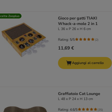
celta Zooplus
Gioco per gatti TIAKI
Whack-a-mole 2 in 1
L 36 x P 26 x H 6 cm
Rating: 5/5
(
2
)
11,69 €
Aggiungi al carrello
Graffiatoio Cat Lounge
L 48 x P 24 x H 13 cm
Rating: 4.6/5
(
35
)