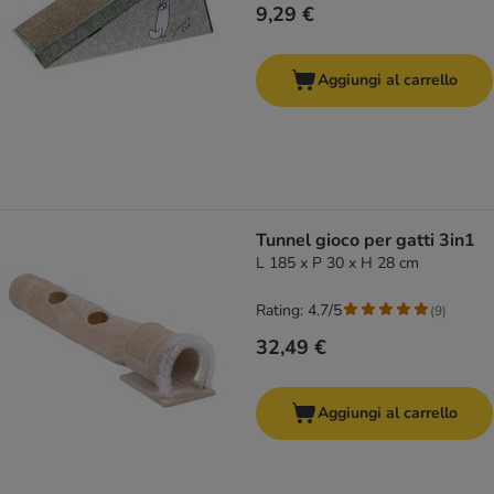
9,29 €
Aggiungi al carrello
Tunnel gioco per gatti 3in1
L 185 x P 30 x H 28 cm
Rating: 4.7/5
(
9
)
32,49 €
Aggiungi al carrello