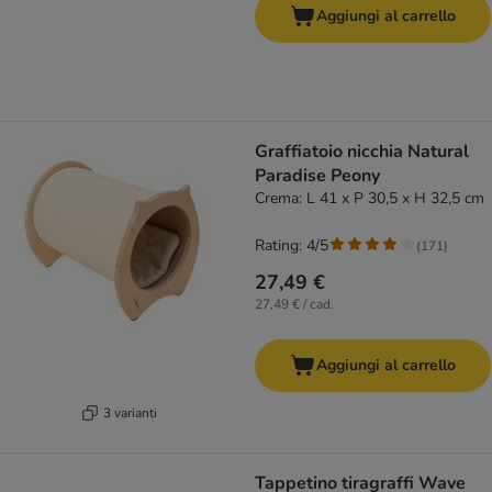
Aggiungi al carrello
Graffiatoio nicchia Natural
Paradise Peony
Crema: L 41 x P 30,5 x H 32,5 cm
Rating: 4/5
(
171
)
27,49 €
27,49 € / cad.
Aggiungi al carrello
3 varianti
Tappetino tiragraffi Wave