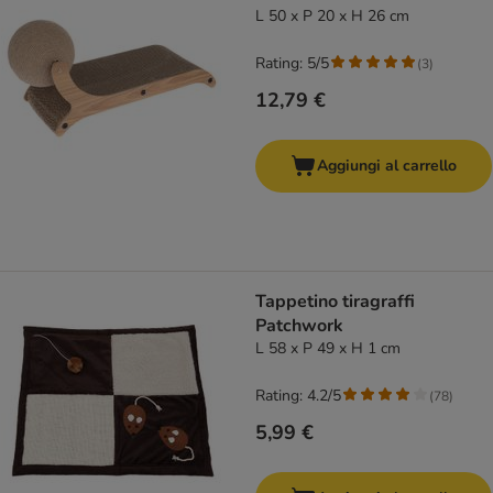
L 50 x P 20 x H 26 cm
Rating: 5/5
(
3
)
12,79 €
Aggiungi al carrello
Tappetino tiragraffi
Patchwork
L 58 x P 49 x H 1 cm
Rating: 4.2/5
(
78
)
5,99 €