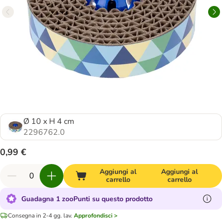
Ø 10 x H 4 cm
2296762.0
0,99 €
Aggiungi al
Aggiungi al
carrello
carrello
Guadagna 1 zooPunti su questo prodotto
Consegna in 2-4 gg. lav.
Approfondisci >