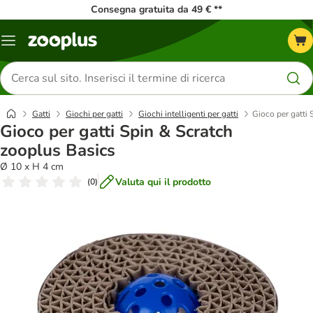
Consegna gratuita da 49 € **
Overview
catalogo
Cerca
prodotti
Gatti
Giochi per gatti
Giochi intelligenti per gatti
Gioco per gatti
Gioco per gatti Spin & Scratch
zooplus Basics
Ø 10 x H 4 cm
Valuta qui il prodotto
(
0
)