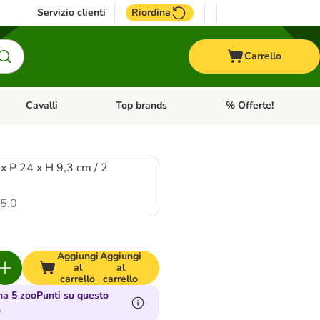
Servizio clienti
Riordina
Carrello
Cavalli
Top brands
% Offerte!
ccelli
Apri Menu Categoria: Acquaristica
Apri Menu Categoria: Cavalli
Apri Menu Categoria: T
 x P 24 x H 9,3 cm / 2
5.0
Aggiungi
Aggiungi
al
al
carrello
carrello
a 5 zooPunti su questo
o