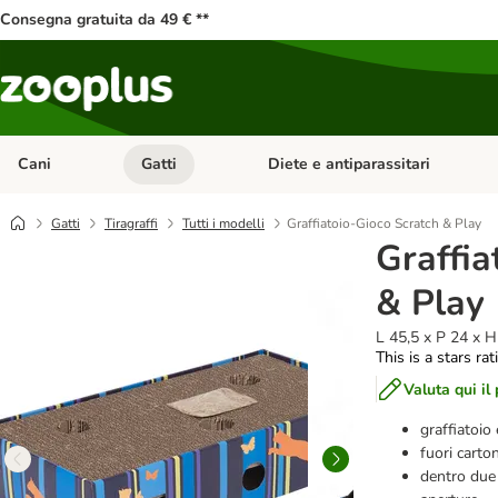
Consegna gratuita da 49 € **
Cani
Gatti
Diete e antiparassitari
Apri Menu Categoria: Cani
Apri Menu Categoria: Gatti
Gatti
Tiragraffi
Tutti i modelli
Graffiatoio-Gioco Scratch & Play
Graffia
& Play
L 45,5 x P 24 x H 
This is a stars ra
Valuta qui il
graffiatoio
fuori carto
dentro due 