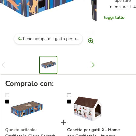
aperture
misure: L 4
leggi tutto
Tiene occupato il gatto per un bel po' di tempo.
Compralo con:
Graffiatoio-Gioco Scratch & Play
Casetta per gatti XL Home con Gra
Questo articolo
:
Casetta per gatti XL Home