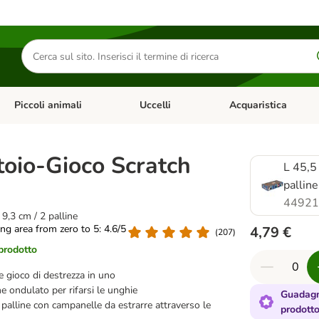
Cerca
prodotti
Piccoli animali
Uccelli
Acquaristica
Apri Menu Categoria: Diete e antiparassitari
Apri Menu Categoria: Piccoli animali
Apri Menu Categoria: U
toio-Gioco Scratch
L 45,5
palline
44921
9,3 cm / 2 palline
ting area from zero to 5: 4.6/5
4,79 €
(
207
)
 prodotto
 e gioco di destrezza in uno
ne ondulato per rifarsi le unghie
Guadagn
palline con campanelle da estrarre attraverso le
prodott