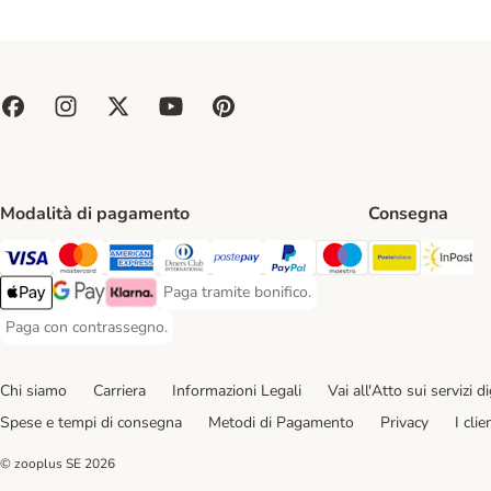
Modalità di pagamento
Consegna
Poste Ital
In
Paga con Visa. Payment Method
Paga con Mastercard. Payment Method
Paga con American Express. Payment Method
Paga con Diners Club. Payment Method
Paga con Postepay. Payment Method
Paga con PayPal. Payment Meth
Paga con Maestro. Paym
Paga tramite bonifico.
Paga tramite bonifico. Payment Method
Apple Pay Payment Method
Google Pay Payment Method
Klarna Payment Method
Paga con contrassegno.
Paga con contrassegno. Payment Method
Chi siamo
Carriera
Informazioni Legali
Vai all'Atto sui servizi dig
Spese e tempi di consegna
Metodi di Pagamento
Privacy
I cli
© zooplus SE
2026