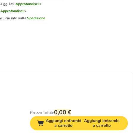
4 gg. lav.
Approfondisci >
Approfondisci >
ncl.
Più info sulla
Spedizione
0,00 €
Prezzo totale
Aggiungi entrambi
Aggiungi entrambi
a carrello
a carrello