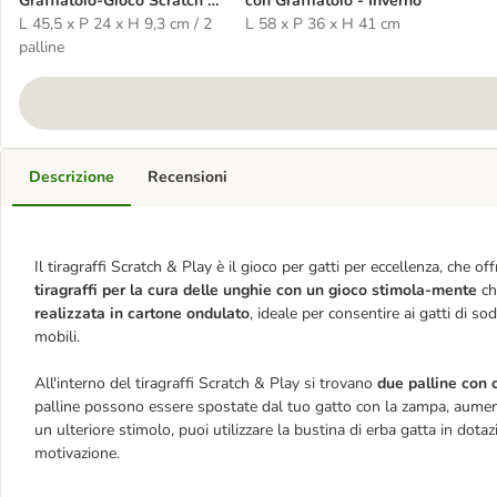
Graffiatoio-Gioco Scratch &
con Graffiatoio - Inverno
Play
L 45,5 x P 24 x H 9,3 cm / 2
L 58 x P 36 x H 41 cm
palline
Descrizione
Recensioni
Il tiragraffi Scratch & Play è il gioco per gatti per eccellenza, che 
tiragraffi per la cura delle unghie con un gioco stimola-mente
ch
realizzata in cartone ondulato
, ideale per consentire ai gatti di so
mobili.
All'interno del tiragraffi Scratch & Play si trovano
due palline con 
palline possono essere spostate dal tuo gatto con la zampa, aument
un ulteriore stimolo, puoi utilizzare la bustina di erba gatta in do
motivazione.