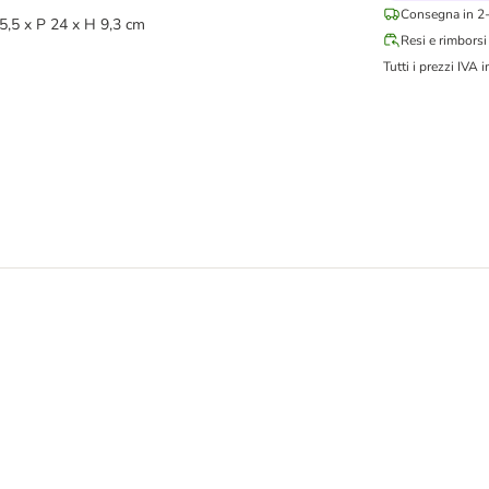
Consegna in 2-
5,5 x P 24 x H 9,3 cm
Resi e rimborsi
Tutti i prezzi IVA i
ffiatoio - Inverno