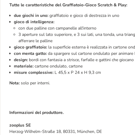
Tutte le caratteristiche del Graffiatoio-Gioco Scratch & Play:
due giochi in uno:
graffiatoio e gioco di destrezza in uno
gioco di intelligenza:
con due palline con campanelle all'interno
3 aperture sul lato superiore, e 3 sui lati, una tonda, una trian
afferrare le palline
gioco graffiatoio:
la superficie esterna è realizzata in cartone ondu
con menta gatto:
da spargere sul cartone ondulato per animare Mi
design:
bordi con fantasia a strisce, farfalle e gattini che giocano 
materiale:
cartone ondulato, cartone
misure complessive:
L 45,5 x P 24 x H 9,3 cm
Nota:
solo per interni.
Informazioni del produttore.
zooplus SE
Herzog-Wilhelm-Straße 18, 80331, München, DE