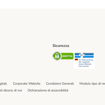
Sicurezza
iane. Shipping Method
Post. Shipping Method
Security
Securit
od
ent Method
itali.
Corporate Website
Condizioni Generali
Modulo tipo di r
enti dicono di noi
Dichiarazione di accessibilità