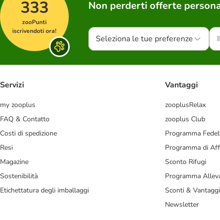
333
Non perderti offerte persona
zooPunti
iscrivendoti ora!
Seleziona le tue preferenze
Servizi
Vantaggi
my zooplus
zooplusRelax
FAQ & Contatto
zooplus Club
Costi di spedizione
Programma Fedel
Resi
Programma di Affi
Magazine
Sconto Rifugi
Sostenibilità
Programma Alleva
Etichettatura degli imballaggi
Sconti & Vantaggi
Newsletter