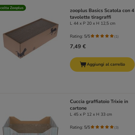
product items have been changed
celta Zooplus
zooplus Basics Scatola con 4
tavolette tiragraffi
L 44 x P 20 x H 12,5 cm
Rating: 5/5
(
1
)
7,49 €
Aggiungi al carrello
Cuccia graffiatoio Trixie in
cartone
L 45 x P 12 x H 33 cm
Rating: 5/5
(
3
)