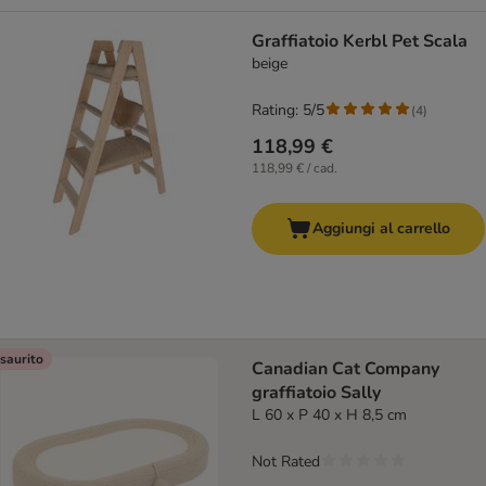
Graffiatoio Kerbl Pet Scala
beige
Rating: 5/5
(
4
)
118,99 €
118,99 € / cad.
Aggiungi al carrello
saurito
Canadian Cat Company
graffiatoio Sally
L 60 x P 40 x H 8,5 cm
Not Rated