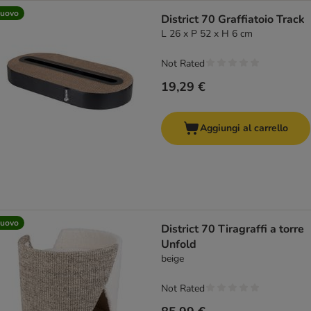
uovo
District 70 Graffiatoio Track
L 26 x P 52 x H 6 cm
Not Rated
19,29 €
Aggiungi al carrello
uovo
District 70 Tiragraffi a torre
Unfold
beige
Not Rated