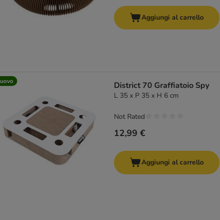
Aggiungi al carrello
uovo
District 70 Graffiatoio Spy
L 35 x P 35 x H 6 cm
Not Rated
12,99 €
Aggiungi al carrello