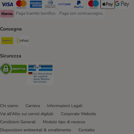
Paga con Visa. Payment Method
Paga con Mastercard. Payment Method
Paga con American Express. Payment Method
Paga con Diners Club. Payment Method
Paga con Postepay. Payment Method
Paga con PayPal. Payment Meth
Paga con Maestro. Paym
Apple Pay Payme
Google P
Paga tramite bonifico.
Paga con contrassegno.
Paga tramite bonifico. Payment Method
Paga con contrassegno. Payment Meth
Klarna Payment Method
Consegna
Poste Italiane. Shipping Method
InPost. Shipping Method
Sicurezza
Security
Security
Chi siamo
Carriera
Informazioni Legali
Vai all'Atto sui servizi digitali.
Corporate Website
Condizioni Generali
Modulo tipo di recesso
Disposizioni ambientali & smaltimento
Contatto