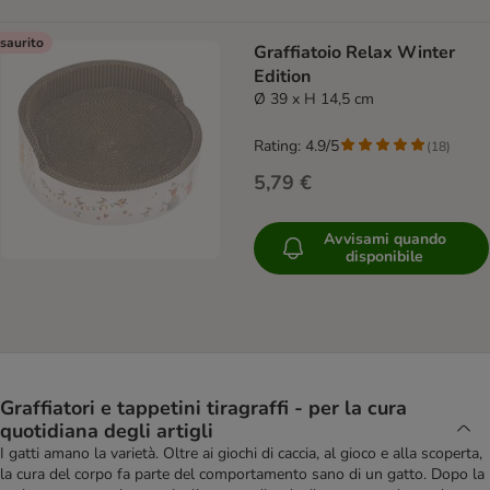
saurito
Graffiatoio Relax Winter
Edition
Ø 39 x H 14,5 cm
Rating: 4.9/5
(
18
)
5,79 €
Avvisami quando
disponibile
Graffiatori e tappetini tiragraffi - per la cura
quotidiana degli artigli
I gatti amano la varietà. Oltre ai giochi di caccia, al gioco e alla scoperta,
la cura del corpo fa parte del comportamento sano di un gatto. Dopo la