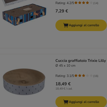
Rating: 4.2/5
(
14
)
7,29 €
Aggiungi al carrello
Cuccia graffiatoio Trixie Lilly
Ø 45 x 10 cm
Rating: 3.1/5
(
16
)
18,49 €
18,49 € / cad.
Aggiungi al carrello