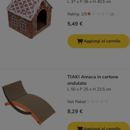
L 37 x P 36 x H 40,5 cm
Rating: 1/5
(
2
)
5,49 €
Aggiungi al carrello
TIAKI Amaca in cartone
ondulato
L 50 x P 25 x H 23,5 cm
Not Rated
8,29 €
Aggiungi al carrello