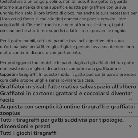
toelettatura o un lungo pisolino, non di rado, il tuo gatto si guarda
intorno alla ricerca di una superficie adatta per graffiare con le sue
unghie. Non solo il loro istinto di gioco, ma anche la cura necessaria per
i loro artigli fanno sì che alle tigri domestiche piaccia provare i loro
artigli affilati. Ciò che i tronchi d'albero offrono all'esterno, i gatti
cercano anche all'interno: superfici adatte su cui provare le unghie.
Per il gatto, mobili, carta da parati e travi nell'appartamento sono
un'ottima base per affilare gli artigli. Le persone ovviamente non sono
molto contente di questo comportamento.
Per proteggere i tuoi mobili e le pareti dagli artigli affilati del tuo gatto,
non esiste idea migliore di quella di comprare una
graffiatoio
o
tappetini tiragraffi
. In questo modo, il gatto può continuare a prendersi
cura delle proprie unghie senza rovinare tua casa.
Graffiatoi in sisal: l'alternativa salvaspazio all'albero
Graffiatoi in cartone: grattarsi e coccolarsi diventa
facile
Acquista con semplicità online tiragraffi e graffiatoi
zooplus
Tutti i tiragraffi per gatti suddivisi per tipologie,
dimensioni e prezzi
Tutti i giochi tiragraffi