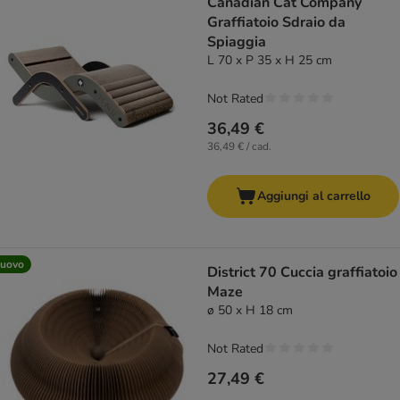
Canadian Cat Company
Graffiatoio Sdraio da
Spiaggia
L 70 x P 35 x H 25 cm
Not Rated
36,49 €
36,49 € / cad.
Aggiungi al carrello
uovo
District 70 Cuccia graffiatoio
Maze
ø 50 x H 18 cm
Not Rated
27,49 €