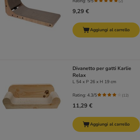
Rating: 5/5
(
2
)
9,29 €
Aggiungi al carrello
Divanetto per gatti Karlie
Relax
L 54 x P 26 x H 19 cm
Rating: 4.3/5
(
12
)
11,29 €
Aggiungi al carrello