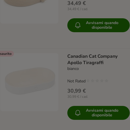
34,49 €
34,49 € / cad.
Avvisami quando
disponibile
saurito
Canadian Cat Company
Apollo Tiragraffi
bianco
Not Rated
30,99 €
30,99 € / cad.
Avvisami quando
disponibile