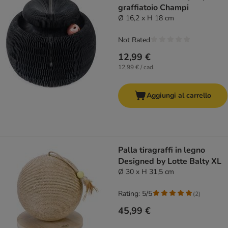
graffiatoio Champi
Ø 16,2 x H 18 cm
Not Rated
12,99 €
12,99 € / cad.
Aggiungi al carrello
Palla tiragraffi in legno
Designed by Lotte Balty XL
Ø 30 x H 31,5 cm
Rating: 5/5
(
2
)
45,99 €