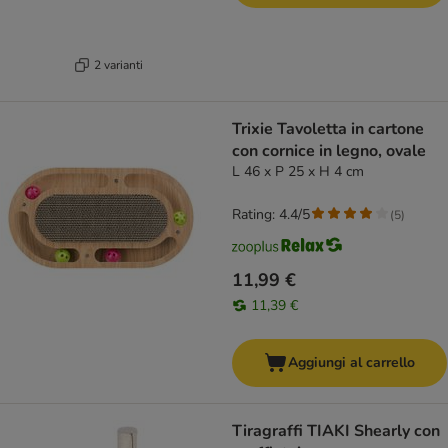
2 varianti
Trixie Tavoletta in cartone
con cornice in legno, ovale
L 46 x P 25 x H 4 cm
Rating: 4.4/5
(
5
)
11,99 €
11,39 €
Aggiungi al carrello
Tiragraffi TIAKI Shearly con