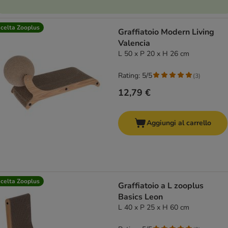
celta Zooplus
Graffiatoio Modern Living
Valencia
L 50 x P 20 x H 26 cm
Rating: 5/5
(
3
)
12,79 €
Aggiungi al carrello
celta Zooplus
Graffiatoio a L zooplus
Basics Leon
L 40 x P 25 x H 60 cm