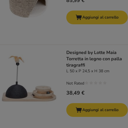
85,99 €
Aggiungi al carrello
Designed by Lotte Maia
Torretta in legno con palla
tiragraffi
L 50 x P 24,5 x H 38 cm
Not Rated
38,49 €
Aggiungi al carrello