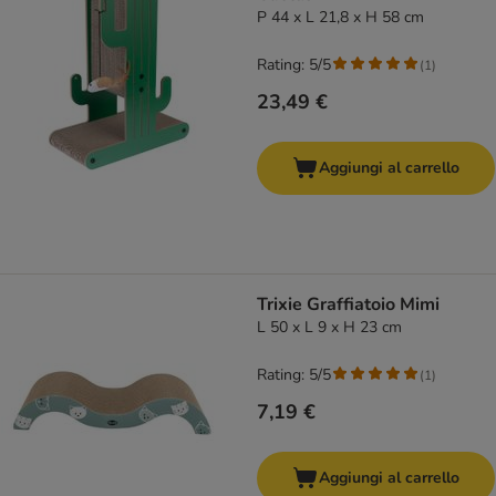
P 44 x L 21,8 x H 58 cm
Rating: 5/5
(
1
)
23,49 €
Aggiungi al carrello
Trixie Graffiatoio Mimi
L 50 x L 9 x H 23 cm
Rating: 5/5
(
1
)
7,19 €
Aggiungi al carrello