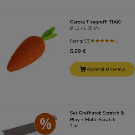
Carota Tiragraffi TIAKI
Ø 12 x L 35 cm
Rating: 5/5
(
2
)
5,69 €
Aggiungi al carrello
Set Graffiatoi: Scratch &
Play + Multi-Scratch
2 pz