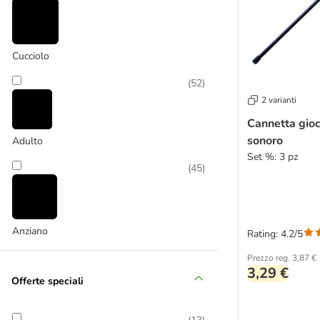
KONG
(
6
)
Cucciolo
(
52
)
2 varianti
Cannetta gioc
Modern Living
sonoro
Adulto
Set %: 3 pz
(
45
)
Anziano
Rating: 4.2/5
Prezzo reg.
3,87 €
3,29 €
Offerte speciali