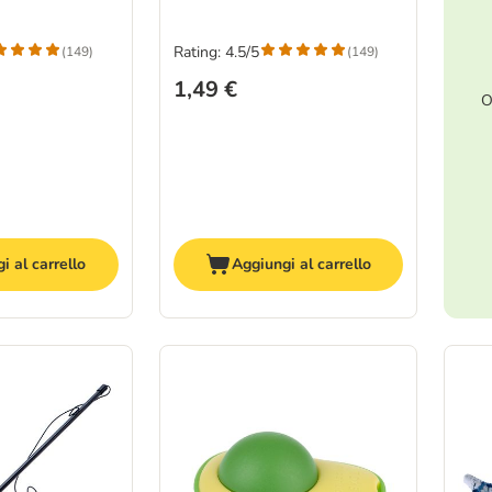
Rating: 4.5/5
(
149
)
(
149
)
1,49 €
O
i al carrello
Aggiungi al carrello