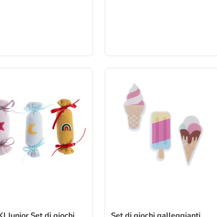
I Junior Set di giochi
Set di giochi galleggianti