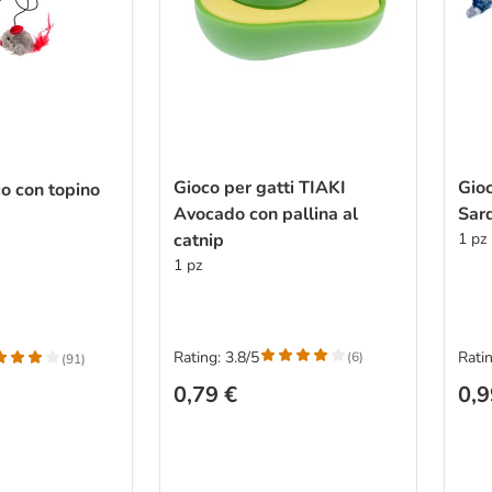
Gioco per gatti TIAKI
Gioc
o con topino
Avocado con pallina al
Sard
catnip
1 pz
1 pz
Rating: 3.8/5
Ratin
(
6
)
(
91
)
0,79 €
0,9