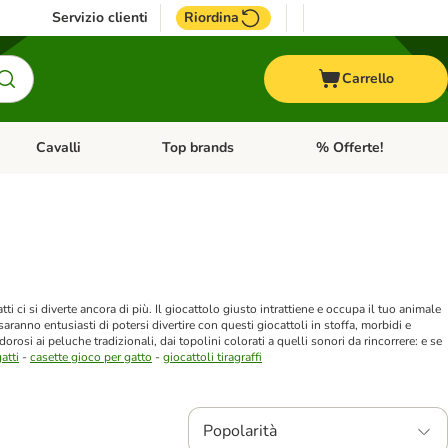
Servizio clienti
Riordina
Carrello
Cavalli
Top brands
% Offerte!
ccelli
Apri Menu Categoria: Acquaristica
Apri Menu Categoria: Cavalli
Apri Menu Categoria: T
tti ci si diverte ancora di più. Il giocattolo giusto intrattiene e occupa il tuo animale
saranno entusiasti di potersi divertire con questi giocattoli in stoffa, morbidi e
orosi ai peluche tradizionali, dai topolini colorati a quelli sonori da rincorrere: e se
atti
-
casette gioco per gatto
-
giocattoli tiragraffi
Popolarità