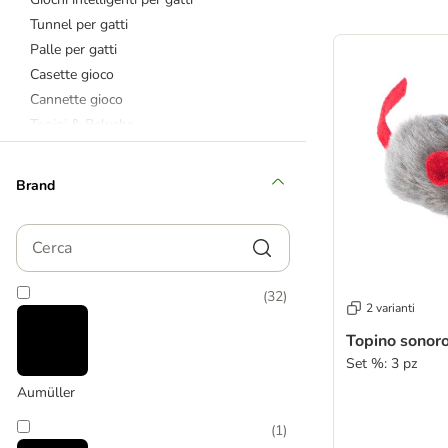
Tunnel per gatti
product items ha
Palle per gatti
Casette gioco
Cannette gioco
Topini & Peluche
Giochi al catnip e valeriana
Giochi con matatabi
Brand
Giochi tiragraffi
Cerca
KONG
Catit Design
(
32
)
Trixie
2 varianti
Giochi per gatti grandi
Topino sonoro
Modern Living
Set %: 3 pz
Aumüller
(
1
)