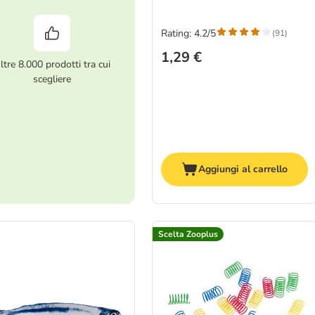
Rating: 4.2/5
(
91
)
1,29 €
ltre 8.000 prodotti tra cui
scegliere
Aggiungi al carrello
Scelta Zooplus