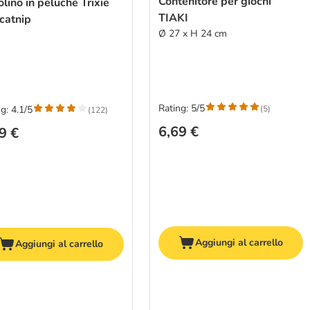
Contenitore per giochi
lino in peluche Trixie
TIAKI
catnip
Ø 27 x H 24 cm
Rating: 5/5
(
5
)
g: 4.1/5
(
122
)
6,69 €
9 €
Aggiungi al carrello
Aggiungi al carrello