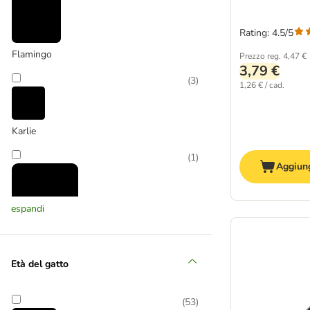
Rating: 4.5/5
Flamingo
Prezzo reg.
4,47 €
3,79 €
(
3
)
1,26 € / cad.
Karlie
(
1
)
Aggiung
espandi
Kater Kasimir
Età del gatto
(
5
)
(
53
)