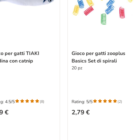
o per gatti TIAKI
Gioco per gatti zooplus
ina con catnip
Basics Set di spirali
20 pz
g: 4.5/5
Rating: 5/5
(
8
)
(
2
)
9 €
2,79 €