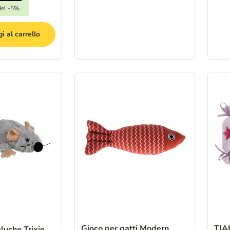
del -5%
i al carrello
Gioco per gatti Modern
TIAK
luche Trixie