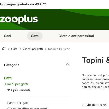
Consegna gratuita da 49 € **
Cani
Gatti
Diete e antiparassitari
Apri Menu Categoria: Cani
Apri Menu Categoria: Gatti
Gatti
Giochi per gatti
Topini & Peluche
Topini 
Categoria
Non c'è nulla di più 
Gatti
anche in tua assenza. 
coccolosi, su cui stro
Giochi per gatti
non sai deciderti, sco
❤ I più venduti
Laser per gatti
1 - 48 di 118 risu
Giochi intelligenti per gatti