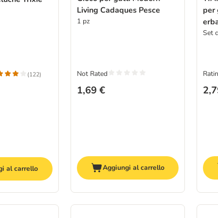
Living Cadaques Pesce
per 
1 pz
erb
Set 
Not Rated
Ratin
(
122
)
1,69 €
2,7
Aggiungi al carrello
i al carrello