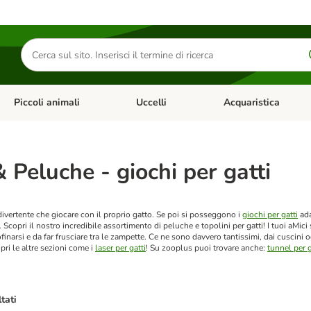
Cerca
prodotti
Piccoli animali
Uccelli
Acquaristica
Apri Menu Categoria: Diete e antiparassitari
Apri Menu Categoria: Piccoli animali
Apri Menu Categoria: U
& Peluche - giochi per gatti
divertente che giocare con il proprio gatto. Se poi si posseggono i
giochi per gatti
ada
Scopri il nostro incredibile assortimento di peluche e topolini per gatti! I tuoi aMici 
finarsi e da far frusciare tra le zampette. Ce ne sono davvero tantissimi, dai cuscini od
pri le altre sezioni come i
laser per gatti
!
Su zooplus puoi trovare anche:
tunnel per g
ltati