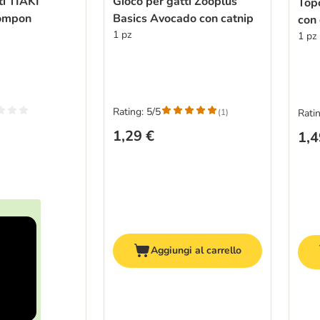
ti TIAKI
Gioco per gatti Zooplus
Topo
pompon
Basics Avocado con catnip
con 
1 pz
1 pz
Rating: 5/5
(
1
)
Ratin
1,29 €
1,4
Aggiungi al carrello