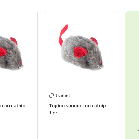
ve been changed
2 varianti
 con catnip
Topino sonoro con catnip
1 pz
O