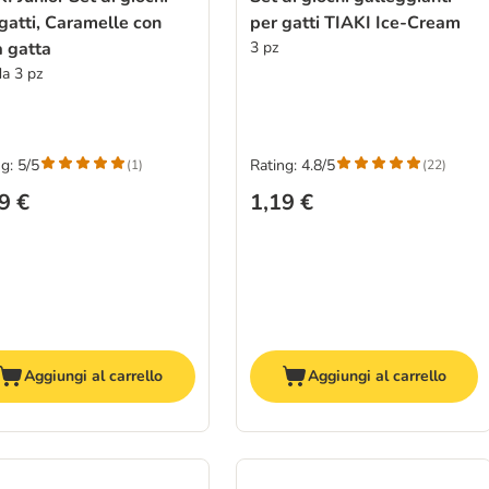
gatti, Caramelle con
per gatti TIAKI Ice-Cream
a gatta
3 pz
da 3 pz
g: 5/5
Rating: 4.8/5
(
1
)
(
22
)
9 €
1,19 €
Aggiungi al carrello
Aggiungi al carrello