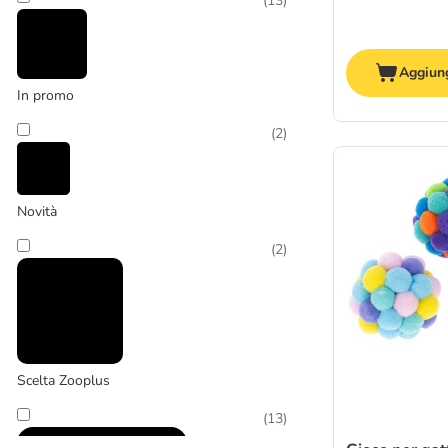
(
13
)
Aggiung
In promo
(
2
)
Novità
(
2
)
Scelta Zooplus
(
13
)