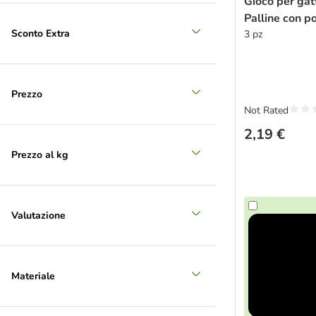
Gioco per gat
Palline con 
Sconto Extra
3 pz
Prezzo
Not Rated
Taglio prezzo con coupon
2,19 €
Prezzo al kg
Valutazione
Materiale