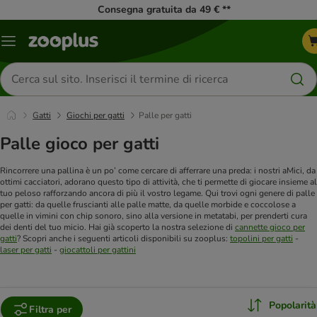
Consegna gratuita da 49 € **
Overview
catalogo
Cerca
prodotti
Gatti
Giochi per gatti
Palle per gatti
Palle gioco per gatti
Rincorrere una pallina è un po’ come cercare di afferrare una preda: i nostri aMici, da
ottimi cacciatori, adorano questo tipo di attività, che ti permette di giocare insieme al
tuo peloso rafforzando ancora di più il vostro legame. Qui trovi ogni genere di palle
per gatti: da quelle fruscianti alle palle matte, da quelle morbide e coccolose a
quelle in vimini con chip sonoro, sino alla versione in metatabi, per prenderti cura
dei denti del tuo micio. Hai già scoperto la nostra selezione di
cannette gioco per
gatti
?
Scopri anche i seguenti articoli disponibili su zooplus:
topolini per gatti
-
laser per gatti
-
giocattoli per gattini
Popolarità
Filtra per