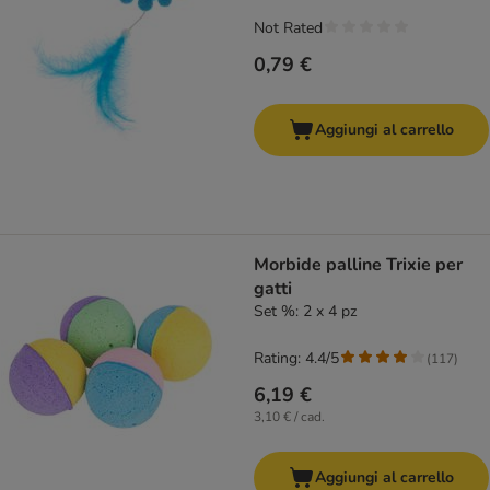
Not Rated
0,79 €
Aggiungi al carrello
Morbide palline Trixie per
gatti
Set %: 2 x 4 pz
Rating: 4.4/5
(
117
)
6,19 €
3,10 € / cad.
Aggiungi al carrello