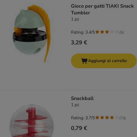
Gioco per gatti TIAKI Snack
Tumbler
1 pz
Rating: 3.4/5
(
5
)
3,29 €
Aggiungi al carrello
Snackball
1 pz
Rating: 3.7/5
(
73
)
0,79 €