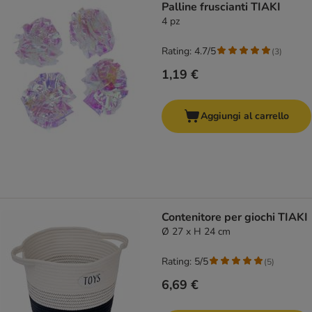
Palline fruscianti TIAKI
4 pz
Rating: 4.7/5
(
3
)
1,19 €
Aggiungi al carrello
Contenitore per giochi TIAKI
Ø 27 x H 24 cm
Rating: 5/5
(
5
)
6,69 €