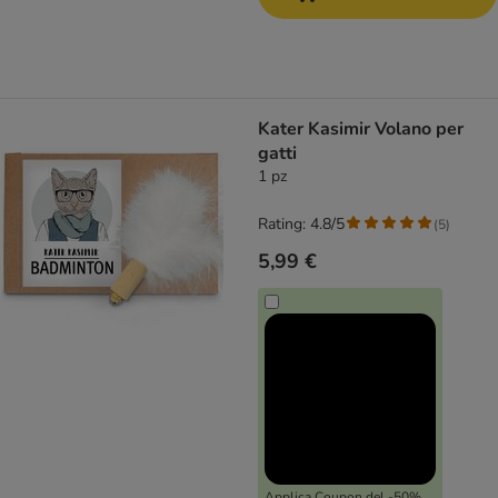
Kater Kasimir Volano per
gatti
1 pz
Rating: 4.8/5
(
5
)
5,99 €
Applica Coupon del -50%