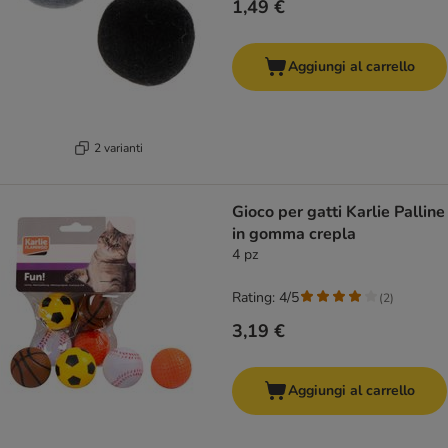
1,49 €
Aggiungi al carrello
2 varianti
Gioco per gatti Karlie Palline
in gomma crepla
4 pz
Rating: 4/5
(
2
)
3,19 €
Aggiungi al carrello