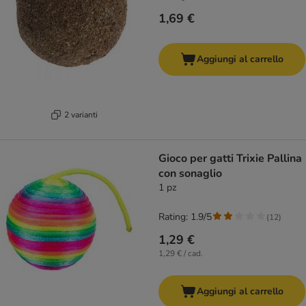
1,69 €
Aggiungi al carrello
2 varianti
Gioco per gatti Trixie Pallina
con sonaglio
1 pz
Rating: 1.9/5
(
12
)
1,29 €
1,29 € / cad.
Aggiungi al carrello