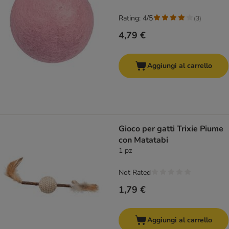
Rating: 4/5
(
3
)
4,79 €
Aggiungi al carrello
Gioco per gatti Trixie Piume
con Matatabi
1 pz
Not Rated
1,79 €
Aggiungi al carrello