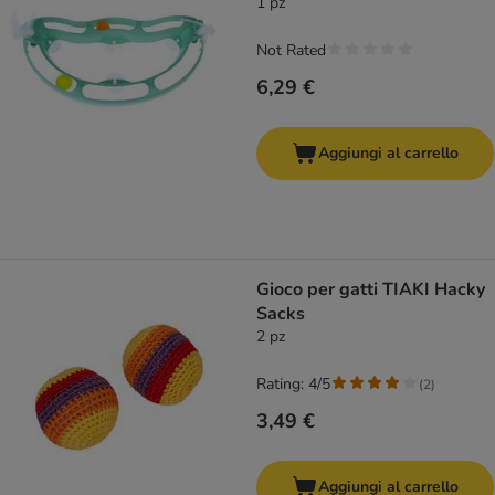
1 pz
Not Rated
6,29 €
Aggiungi al carrello
Gioco per gatti TIAKI Hacky
Sacks
2 pz
Rating: 4/5
(
2
)
3,49 €
Aggiungi al carrello