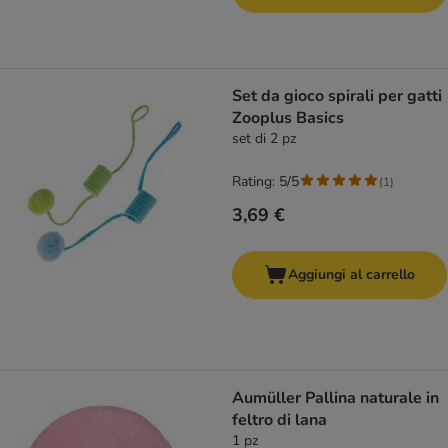
Set da gioco spirali per gatti
Zooplus Basics
set di 2 pz
Rating: 5/5
(
1
)
3,69 €
Aggiungi al carrello
Aumüller Pallina naturale in
feltro di lana
1 pz