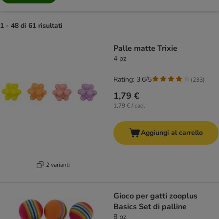
1 - 48 di 61 risultati
product items have been changed
Palle matte Trixie
4 pz
Rating: 3.6/5
(
233
)
1,79 €
1,79 € / cad.
Aggiungi al carrello
2 varianti
Gioco per gatti zooplus
Basics Set di palline
8 pz