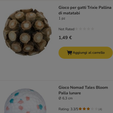
Gioco per gatti Trixie Pallina
di matatabi
1 pz
Not Rated
1,49 €
Aggiungi al carrello
Gioco Nomad Tales Bloom
Palla lunare
Ø 6,3 cm
Rating: 3.3/5
(
4
)