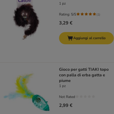
1 pz
Rating: 5/5
(
1
)
3,29 €
Aggiungi al carrello
Gioco per gatti TIAKI topo
con palla di erba gatta e
piume
1 pz
Not Rated
2,99 €