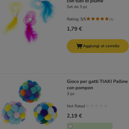
con tubi di piume
Set da 3 pz
Rating: 5/5
(
1
)
1,79 €
Aggiungi al carrello
Gioco per gatti TIAKI Palline
con pompon
3 pz
Not Rated
2,19 €