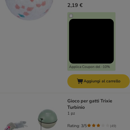
2,19 €
Applica Coupon del -10%
Aggiungi al carrello
Gioco per gatti Trixie
Turbinio
1 pz
Rating: 3/5
(
49
)