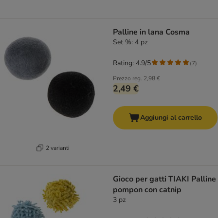
Palline in lana Cosma
Set %: 4 pz
Rating: 4.9/5
(
7
)
Prezzo reg.
2,98 €
2,49 €
Aggiungi al carrello
2 varianti
Gioco per gatti TIAKI Palline
pompon con catnip
3 pz