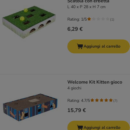
Scatola con erbetta
L 40 x P 28 x H 7 cm
Rating: 1/5
(
1
)
6,29 €
Aggiungi al carrello
Welcome Kit Kitten gioco
4 giochi
Rating: 4.7/5
(
7
)
15,79 €
Aggiungi al carrello