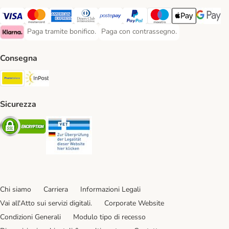
Paga con Visa. Payment Method
Paga con Mastercard. Payment Method
Paga con American Express. Payment Method
Paga con Diners Club. Payment Method
Paga con Postepay. Payment Method
Paga con PayPal. Payment Meth
Paga con Maestro. Paym
Apple Pay Payme
Google P
Paga tramite bonifico.
Paga con contrassegno.
Paga tramite bonifico. Payment Method
Paga con contrassegno. Payment Meth
Klarna Payment Method
Consegna
Poste Italiane. Shipping Method
InPost. Shipping Method
Sicurezza
Security
Security
Chi siamo
Carriera
Informazioni Legali
Vai all'Atto sui servizi digitali.
Corporate Website
Condizioni Generali
Modulo tipo di recesso