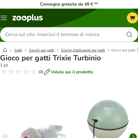
Consegna gratuita da 49 € **
Overview
catalogo
Cerca
prodotti
Gatti
Giochi per gatti
Giochi intelligenti per gatti
Gioco per gatti T
Gioco per gatti Trixie Turbinio
1 pz
Valuta qui il prodotto
(
0
)