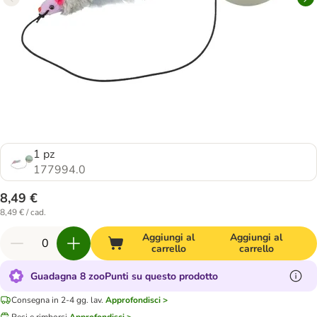
1 pz
177994.0
8,49 €
8,49 € / cad.
Aggiungi al
Aggiungi al
carrello
carrello
Guadagna 8 zooPunti su questo prodotto
Consegna in 2-4 gg. lav.
Approfondisci >
Resi e rimborsi
Approfondisci >