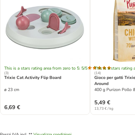
This is a stars rating area from zero to 5: 5/5
This is a stars rating 
(
3
)
(
14
)
Trixie Cat Activity Flip Board
Gioco per gatti Trixi
Around
ø 23 cm
400 g Purizon Pollo 
5,49 €
6,69 €
13,73 € / kg
Prezzi IVA incl. **
Visualizza condizioni.