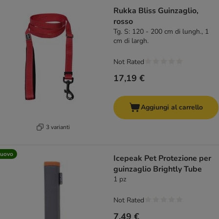
Rukka Bliss Guinzaglio,
rosso
Tg. S: 120 - 200 cm di lungh., 1
cm di largh.
Not Rated
17,19 €
Aggiungi al carrello
3 varianti
uovo
Icepeak Pet Protezione per
guinzaglio Brightly Tube
1 pz
Not Rated
7,49 €