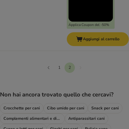
Applica Coupon del -50%
Aggiungi al carrello
1
2
Continua
Precedente
Non hai ancora trovato quello che cercavi?
Crocchette per cani
Cibo umido per cani
Snack per cani
Complementi alimentari e diete
Antiparassitari cani
Cucce e letti per cani
Giochi per cani
Pulizia cane