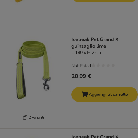
Icepeak Pet Grand X
guinzaglio lime
L 180 x H 2 cm
Not Rated
20,99 €
Aggiungi al carrello
2 varianti
Icepeak Pet Grand X