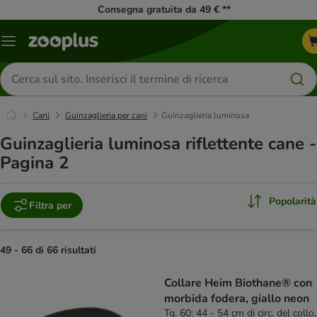
Consegna gratuita da 49 € **
Overview
catalogo
Cerca
prodotti
Cani
Guinzaglieria per cani
Guinzaglieria luminosa
Guinzaglieria luminosa riflettente cane -
Pagina 2
Popolarità
Filtra per
49 - 66 di 66 risultati
product items have been changed
Collare Heim Biothane® con
morbida fodera, giallo neon
Tg. 60: 44 - 54 cm di circ. del collo,