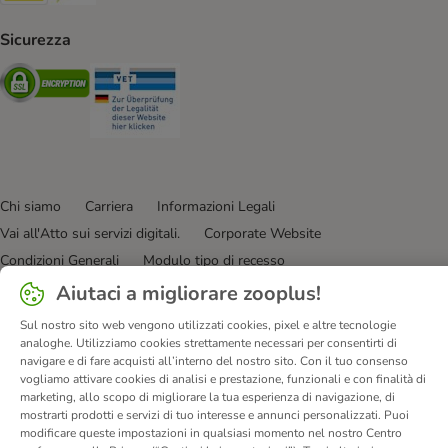
Sicurezza
Security
Security
Chi siamo
Carriera
Informazioni Legali
Vai all'Atto sui servizi digitali.
Corporate Website
Condizioni Generali
Modulo tipo di recesso
Disposizioni ambientali & smaltimento
Contatto
Aiutaci a migliorare zooplus!
Spese e tempi di consegna
Metodi di Pagamento
Privacy
Sul nostro sito web vengono utilizzati cookies, pixel e altre tecnologie
I clienti dicono di noi
Dichiarazione di accessibilità
analoghe. Utilizziamo cookies strettamente necessari per consentirti di
navigare e di fare acquisti all’interno del nostro sito. Con il tuo consenso
vogliamo attivare cookies di analisi e prestazione, funzionali e con finalità di
© zooplus SE
2026
marketing, allo scopo di migliorare la tua esperienza di navigazione, di
mostrarti prodotti e servizi di tuo interesse e annunci personalizzati. Puoi
modificare queste impostazioni in qualsiasi momento nel nostro Centro