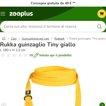
Consegna gratuita da 49 € **
Overview
catalogo
Cerca
prodotti
Cani
Guinzaglieria per cani
Rukka®
Rukka guinzaglio Tiny giallo
Rukka guinzaglio Tiny giallo
L 180 x H 1,5 cm
Valuta qui il prodotto
(
0
)