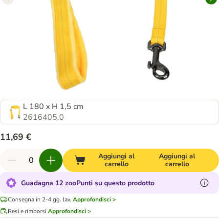
L 180 x H 1,5 cm
2616405.0
11,69 €
Aggiungi al
Aggiungi al
carrello
carrello
Guadagna 12 zooPunti su questo prodotto
Consegna in 2-4 gg. lav.
Approfondisci >
Resi e rimborsi
Approfondisci >