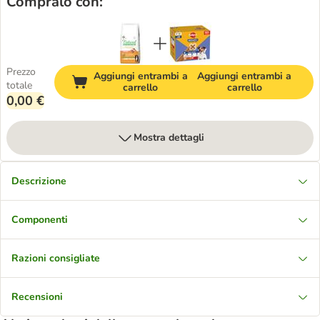
Compralo con:
Prezzo
Aggiungi entrambi a
Aggiungi entrambi a
totale
carrello
carrello
0,00 €
Mostra dettagli
Descrizione
Componenti
Razioni consigliate
Recensioni