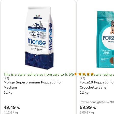
This is a stars rating area from zero to 5: 5/5
This is a stars rating 
(
24
)
(
74
)
Monge Superpremium Puppy Junior
Forza10 Puppy Junio
Medium
Crocchette cane
12 kg
12 kg
Prezzo consigliato 62,90
49,49 €
59,99 €
4,12 € / kg
5,00 € / kg