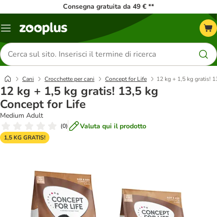
Consegna gratuita da 49 € **
Overview
catalogo
Cerca
prodotti
Cani
Crocchette per cani
Concept for Life
12 kg + 1,5 kg gratis! 1
12 kg + 1,5 kg gratis! 13,5 kg
Concept for Life
Medium Adult
Valuta qui il prodotto
(
0
)
1,5 KG GRATIS!