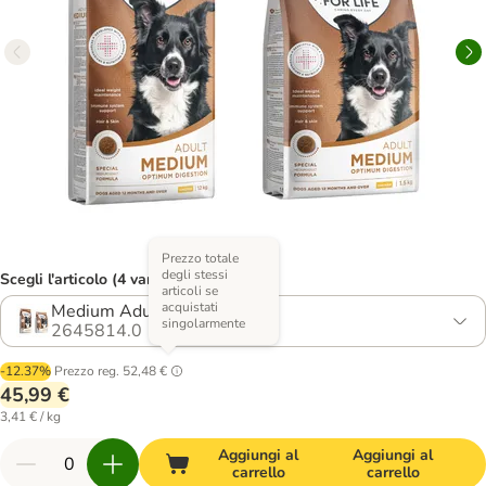
Prezzo totale
degli stessi
Scegli l'articolo (4 varianti)
articoli se
acquistati
Medium Adult
singolarmente
2645814.0
-12.37%
Prezzo reg.
52,48 €
45,99 €
3,41 € / kg
Aggiungi al
Aggiungi al
carrello
carrello