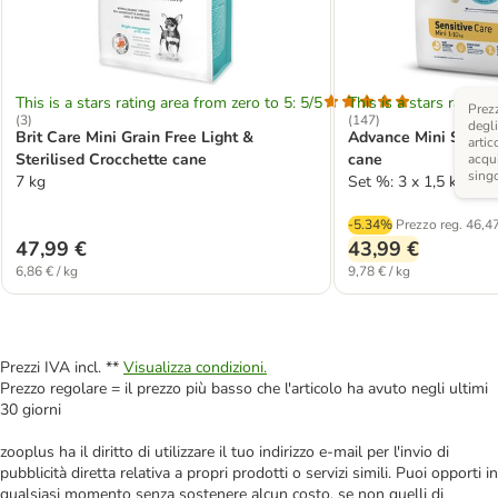
This is a stars rating area from zero to 5: 5/5
This is a stars rating 
Prezz
(
3
)
(
147
)
degli
Brit Care Mini Grain Free Light &
Advance Mini Sensit
artic
Sterilised Crocchette cane
cane
acqui
sing
7 kg
Set %: 3 x 1,5 kg
-5.34%
Prezzo reg.
46,47
47,99 €
43,99 €
6,86 € / kg
9,78 € / kg
Prezzi IVA incl. **
Visualizza condizioni.
Prezzo regolare = il prezzo più basso che l'articolo ha avuto negli ultimi
30 giorni
zooplus ha il diritto di utilizzare il tuo indirizzo e-mail per l'invio di
pubblicità diretta relativa a propri prodotti o servizi simili. Puoi opporti in
qualsiasi momento senza sostenere alcun costo, se non quelli di