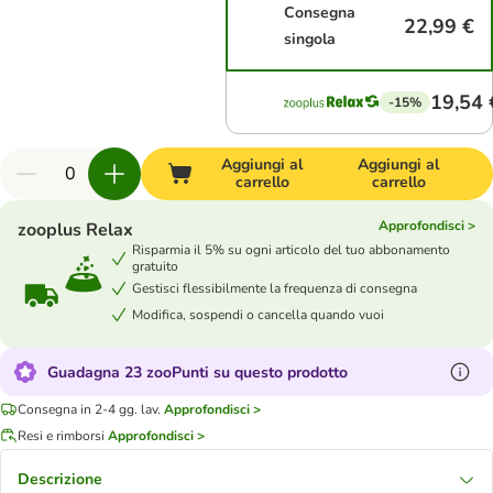
Consegna
22,99 €
singola
19,54 
-15%
Aggiungi al
Aggiungi al
carrello
carrello
Approfondisci >
zooplus Relax
Risparmia il 5% su ogni articolo del tuo abbonamento
gratuito
Gestisci flessibilmente la frequenza di consegna
Modifica, sospendi o cancella quando vuoi
Guadagna 23 zooPunti su questo prodotto
Consegna in 2-4 gg. lav.
Approfondisci >
Resi e rimborsi
Approfondisci >
Descrizione