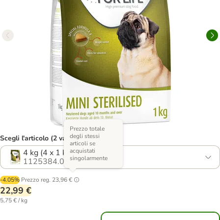
Prezzo totale
degli stessi
Scegli l'articolo (2 varianti)
articoli se
acquistati
4 kg (4 x 1 kg)
singolarmente
1125384.0
-4.05%
Prezzo reg.
23,96 €
22,99 €
5,75 € / kg