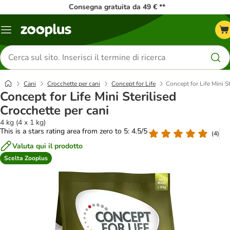
Consegna gratuita da 49 € **
Overview
catalogo
Cerca
prodotti
Cani
Crocchette per cani
Concept for Life
Concept for Life Mini S
Concept for Life Mini Sterilised
Crocchette per cani
4 kg (4 x 1 kg)
This is a stars rating area from zero to 5: 4.5/5
(
4
)
Valuta qui il prodotto
Scelta Zooplus