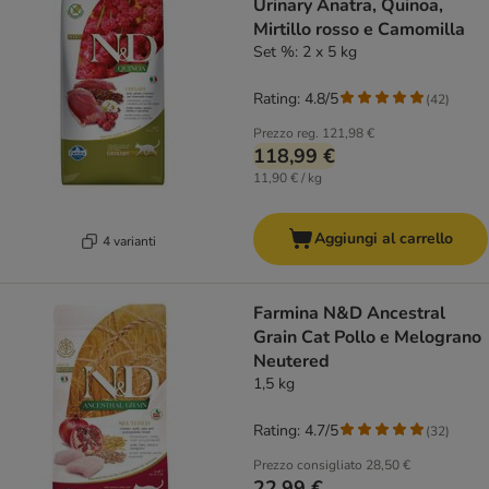
Urinary Anatra, Quinoa,
Mirtillo rosso e Camomilla
Set %: 2 x 5 kg
Rating: 4.8/5
(
42
)
Prezzo reg.
121,98 €
118,99 €
11,90 € / kg
Aggiungi al carrello
4 varianti
Farmina N&D Ancestral
Grain Cat Pollo e Melograno
Neutered
1,5 kg
Rating: 4.7/5
(
32
)
Prezzo consigliato
28,50 €
22,99 €