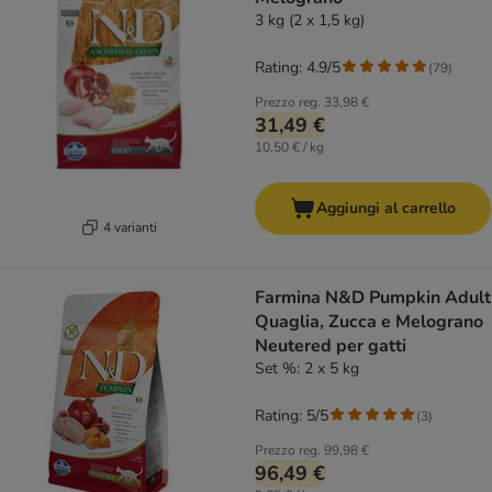
3 kg (2 x 1,5 kg)
Rating: 4.9/5
(
79
)
Prezzo reg.
33,98 €
31,49 €
10,50 € / kg
Aggiungi al carrello
4 varianti
Farmina N&D Pumpkin Adult
Quaglia, Zucca e Melograno
Neutered per gatti
Set %: 2 x 5 kg
Rating: 5/5
(
3
)
Prezzo reg.
99,98 €
96,49 €