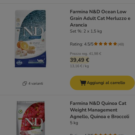
Farmina N&D Ocean Low
Grain Adult Cat Merluzzo e
Arancia
Set %: 2 x 1,5 kg
Rating: 4.5/5
(
48
)
Prezzo reg.
41,98 €
39,49 €
13,16 € / kg
Aggiungi al carrello
4 varianti
Farmina N&D Quinoa Cat
Weight Management
Agnello, Quinoa e Broccoli
5 kg