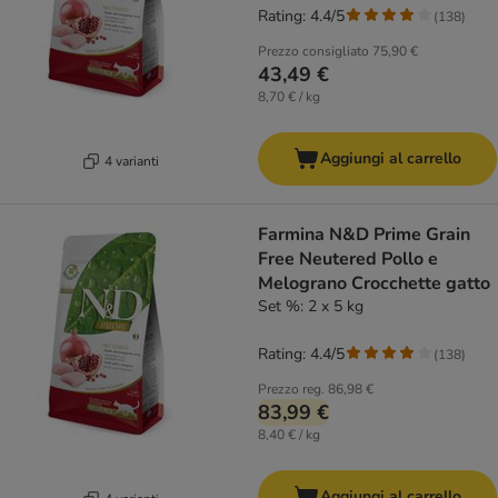
Rating: 4.4/5
(
138
)
Prezzo consigliato
75,90 €
43,49 €
8,70 € / kg
Aggiungi al carrello
4 varianti
Farmina N&D Prime Grain
Free Neutered Pollo e
Melograno Crocchette gatto
Set %: 2 x 5 kg
Rating: 4.4/5
(
138
)
Prezzo reg.
86,98 €
83,99 €
8,40 € / kg
Aggiungi al carrello