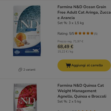
Farmina N&D Ocean Grain
Free Adult Cat Aringa, Zucca
e Arancia
Set %: 3 x 1,5 kg
Rating: 5/5
(
5
)
Prezzo reg.
71,97 €
68,49 €
15,22 € / kg
Aggiungi al carrello
2 varianti
Farmina N&D Quinoa Cat
Weight Management
Agnello, Quinoa e Broccoli
Set %: 2 x 5 kg