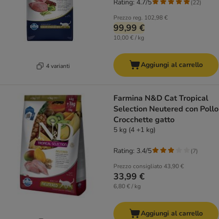
Rating: 4.7/5
(
22
)
Prezzo reg.
102,98 €
99,99 €
10,00 € / kg
Aggiungi al carrello
4 varianti
Farmina N&D Cat Tropical
Selection Neutered con Pollo
Crocchette gatto
5 kg (4 +1 kg)
Rating: 3.4/5
(
7
)
Prezzo consigliato
43,90 €
33,99 €
6,80 € / kg
Aggiungi al carrello