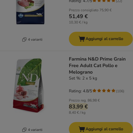
Rating: 4.7/5
(
22
)
Prezzo consigliato
75,90 €
51,49 €
10,30 € / kg
Aggiungi al carrello
4 varianti
Farmina N&D Prime Grain
Free Adult Cat Pollo e
Melograno
Set %: 2 x 5 kg
Rating: 4.8/5
(
106
)
Prezzo reg.
86,98 €
83,99 €
8,40 € / kg
Aggiungi al carrello
4 varianti