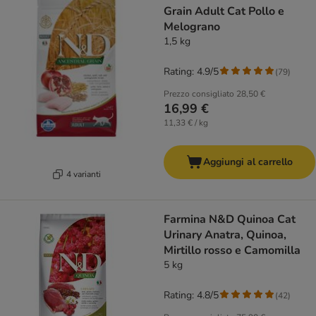
Grain Adult Cat Pollo e
Melograno
1,5 kg
Rating: 4.9/5
(
79
)
Prezzo consigliato
28,50 €
16,99 €
11,33 € / kg
Aggiungi al carrello
4 varianti
Farmina N&D Quinoa Cat
Urinary Anatra, Quinoa,
Mirtillo rosso e Camomilla
5 kg
Rating: 4.8/5
(
42
)