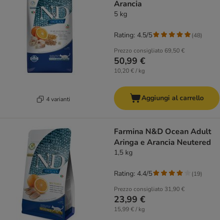
Arancia
5 kg
Rating: 4.5/5
(
48
)
Prezzo consigliato
69,50 €
50,99 €
10,20 € / kg
Aggiungi al carrello
4 varianti
Farmina N&D Ocean Adult
Aringa e Arancia Neutered
1,5 kg
Rating: 4.4/5
(
19
)
Prezzo consigliato
31,90 €
23,99 €
15,99 € / kg