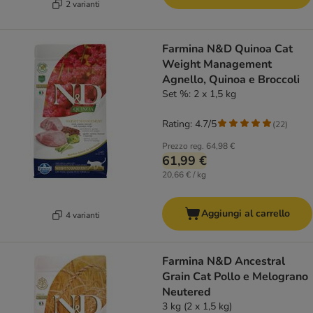
2 varianti
Farmina N&D Quinoa Cat
Weight Management
Agnello, Quinoa e Broccoli
Set %: 2 x 1,5 kg
Rating: 4.7/5
(
22
)
Prezzo reg.
64,98 €
61,99 €
20,66 € / kg
Aggiungi al carrello
4 varianti
Farmina N&D Ancestral
Grain Cat Pollo e Melograno
Neutered
3 kg (2 x 1,5 kg)