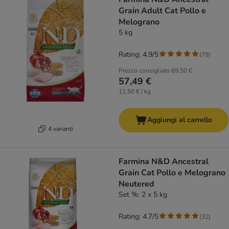
Grain Adult Cat Pollo e
Melograno
5 kg
Rating: 4.9/5
(
79
)
Prezzo consigliato
69,50 €
57,49 €
11,50 € / kg
Aggiungi al carrello
4 varianti
Farmina N&D Ancestral
Grain Cat Pollo e Melograno
Neutered
Set %: 2 x 5 kg
Rating: 4.7/5
(
32
)