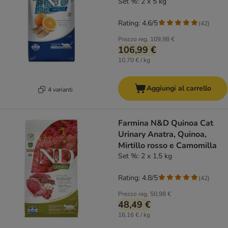
Set %: 2 x 5 kg
Rating: 4.6/5
(
42
)
Prezzo reg.
109,98 €
106,99 €
10,70 € / kg
Aggiungi al carrello
4 varianti
Farmina N&D Quinoa Cat
Urinary Anatra, Quinoa,
Mirtillo rosso e Camomilla
Set %: 2 x 1,5 kg
Rating: 4.8/5
(
42
)
Prezzo reg.
50,98 €
48,49 €
16,16 € / kg