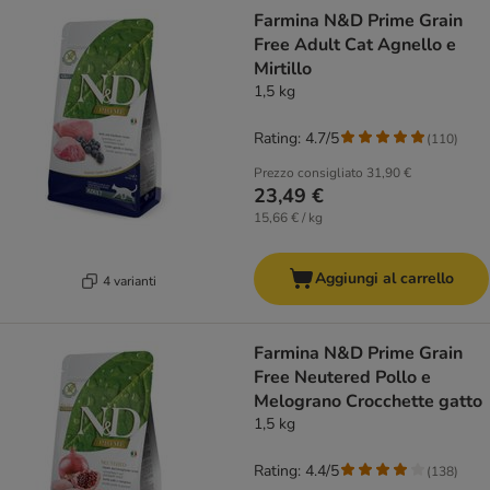
product items have been changed
Farmina N&D Prime Grain
Free Adult Cat Agnello e
Mirtillo
1,5 kg
Rating: 4.7/5
(
110
)
Prezzo consigliato
31,90 €
23,49 €
15,66 € / kg
Aggiungi al carrello
4 varianti
Farmina N&D Prime Grain
Free Neutered Pollo e
Melograno Crocchette gatto
1,5 kg
Rating: 4.4/5
(
138
)