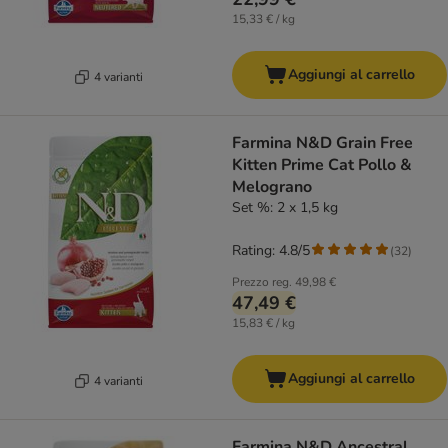
15,33 € / kg
Aggiungi al carrello
4 varianti
Farmina N&D Grain Free
Kitten Prime Cat Pollo &
Melograno
Set %: 2 x 1,5 kg
Rating: 4.8/5
(
32
)
Prezzo reg.
49,98 €
47,49 €
15,83 € / kg
Aggiungi al carrello
4 varianti
Farmina N&D Ancestral