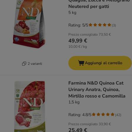
Quaglia, Zucca e Melograno
Neutered per gatti
5 kg
Rating: 5/5
(
3
)
Prezzo consigliato
73,50 €
49,99 €
10,00 € / kg
Aggiungi al carrello
2 varianti
Farmina N&D Quinoa Cat
Urinary Anatra, Quinoa,
Mirtillo rosso e Camomilla
1,5 kg
Rating: 4.8/5
(
42
)
Prezzo consigliato
33,90 €
25,49 €