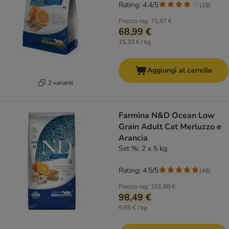
Rating: 4.4/5
(
19
)
Prezzo reg.
71,97 €
68,99 €
15,33 € / kg
Aggiungi al carrello
2 varianti
Farmina N&D Ocean Low
Grain Adult Cat Merluzzo e
Arancia
Set %: 2 x 5 kg
Rating: 4.5/5
(
48
)
Prezzo reg.
101,98 €
98,49 €
9,85 € / kg