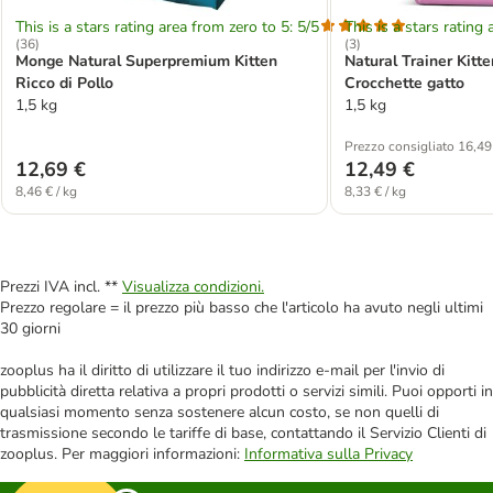
This is a stars rating area from zero to 5: 5/5
This is a stars rating 
(
36
)
(
3
)
Monge Natural Superpremium Kitten
Natural Trainer Kitt
Ricco di Pollo
Crocchette gatto
1,5 kg
1,5 kg
Prezzo consigliato 16,49
12,69 €
12,49 €
8,46 € / kg
8,33 € / kg
Prezzi IVA incl. **
Visualizza condizioni.
Prezzo regolare = il prezzo più basso che l'articolo ha avuto negli ultimi
30 giorni
zooplus ha il diritto di utilizzare il tuo indirizzo e-mail per l'invio di
pubblicità diretta relativa a propri prodotti o servizi simili. Puoi opporti in
qualsiasi momento senza sostenere alcun costo, se non quelli di
trasmissione secondo le tariffe di base, contattando il Servizio Clienti di
zooplus. Per maggiori informazioni:
Informativa sulla Privacy