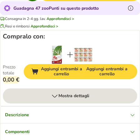
Guadagna 47 zooPunti su questo prodotto
Consegna in 2-4 gg. lav.
Approfondisci >
Resi e rimborsi
Approfondisci >
Compralo con:
Prezzo
Aggiungi entrambi a
Aggiungi entrambi a
totale
carrello
carrello
0,00 €
Mostra dettagli
Descrizione
Componenti