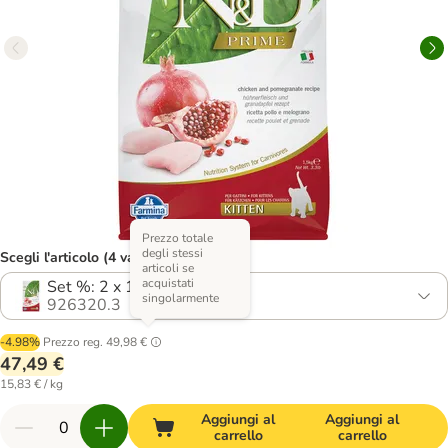
Prezzo totale
degli stessi
Scegli l'articolo (4 varianti)
articoli se
acquistati
Set %: 2 x 1,5 kg
singolarmente
926320.3
-4.98%
Prezzo reg.
49,98 €
47,49 €
15,83 € / kg
Aggiungi al
Aggiungi al
carrello
carrello