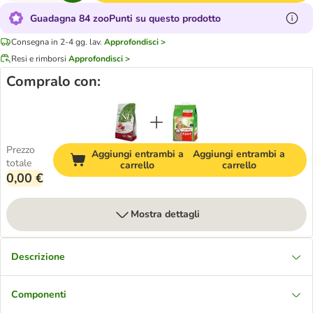
Guadagna 84 zooPunti su questo prodotto
Consegna in 2-4 gg. lav.
Approfondisci >
Resi e rimborsi
Approfondisci >
Compralo con:
Prezzo
Aggiungi entrambi a
Aggiungi entrambi a
totale
carrello
carrello
0,00 €
Mostra dettagli
Descrizione
Componenti