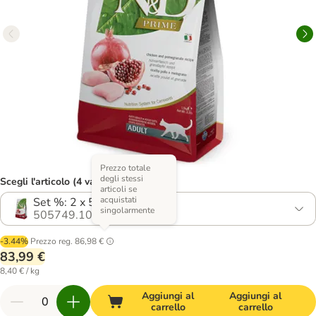
Prezzo totale
degli stessi
Scegli l'articolo (4 varianti)
articoli se
acquistati
Set %: 2 x 5 kg
singolarmente
505749.10
-3.44%
Prezzo reg.
86,98 €
83,99 €
8,40 € / kg
Aggiungi al
Aggiungi al
carrello
carrello