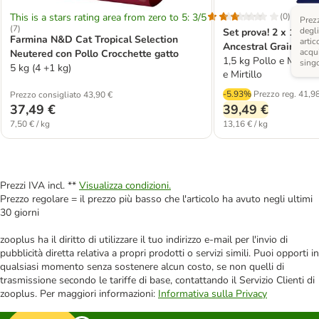
This is a stars rating area from zero to 5: 3/5
(
0
)
Prezz
(
7
)
degli
Set prova! 2 x 1,5 
Farmina N&D Cat Tropical Selection
artic
Ancestral Grain Adult
acqui
Neutered con Pollo Crocchette gatto
1,5 kg Pollo e Melograno 
sing
5 kg (4 +1 kg)
e Mirtillo
-5.93%
Prezzo reg.
41,98
Prezzo consigliato 43,90 €
37,49 €
39,49 €
7,50 € / kg
13,16 € / kg
Prezzi IVA incl. **
Visualizza condizioni.
Prezzo regolare = il prezzo più basso che l'articolo ha avuto negli ultimi
30 giorni
zooplus ha il diritto di utilizzare il tuo indirizzo e-mail per l'invio di
pubblicità diretta relativa a propri prodotti o servizi simili. Puoi opporti in
qualsiasi momento senza sostenere alcun costo, se non quelli di
trasmissione secondo le tariffe di base, contattando il Servizio Clienti di
zooplus. Per maggiori informazioni:
Informativa sulla Privacy