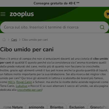
Consegna gratuita da 49 € **
Overview
catalogo
Cerca
prodotti
Cani
Cibo umido per cani
Cibo umido per cani
Non c’è amico di zampa che non si entusiasmi davanti ad una ciotola di
cibo umido
per cani
di qualità! E questo perché sia la consistenza sia l’aroma ricordano quelli
delle prede naturali del cane, molto più di quanto non facciano le crocchette.
Inoltre, grazie agli alimenti umidi il tuo pet riceve anche la giusta quantità di liquidi,
un fattore molto importante per la sua idratazione. Sei alla ricerca del miglior cibo
umido per cani? Qui trovi gli alimenti in lattina e scatoletta dei brand più famosi,
come
Hill’s
,
Royal Canin
e Schesir, ma anche le ricette delle aziende regionali come
Terra Canis,
Lukullus
e Rocco! E se vuoi alternare il secco all’umido, vai alla pagina
dedicata alle
crocchette per cani
!
Almo Nature
animonda
Briantos
Exclusion
GranataPet