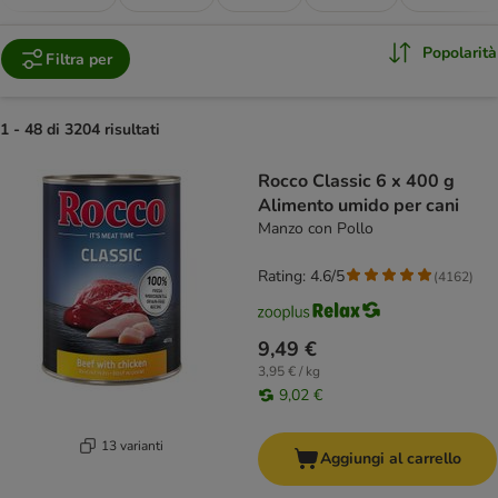
Popolarità
Filtra per
1 - 48 di 3204 risultati
product items have been changed
Rocco Classic 6 x 400 g
Alimento umido per cani
Manzo con Pollo
Rating: 4.6/5
(
4162
)
9,49 €
3,95 € / kg
9,02 €
13 varianti
Aggiungi al carrello