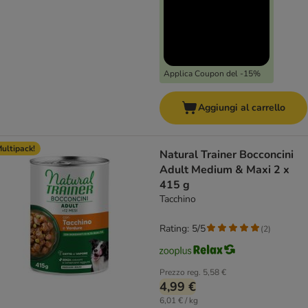
Applica Coupon del -15%
Aggiungi al carrello
ultipack!
Natural Trainer Bocconcini
Adult Medium & Maxi 2 x
415 g
Tacchino
Rating: 5/5
(
2
)
Prezzo reg.
5,58 €
4,99 €
6,01 € / kg