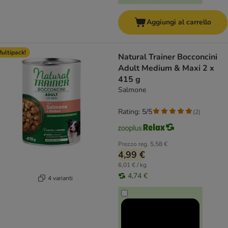
Aggiungi al carrello
ultipack!
Natural Trainer Bocconcini
Adult Medium & Maxi 2 x
415 g
Salmone
Rating: 5/5
(
2
)
Prezzo reg.
5,58 €
4,99 €
6,01 € / kg
4,74 €
4 varianti