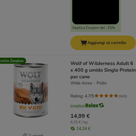
Applica Coupon del -25%
Aggiungi al carrello
celta Zooplus
Wolf of Wilderness Adult 6
x 400 g umido Single Protein
per cane
Wide Acres - Pollo
Rating: 4.7/5
(
849
)
14,99 €
6,25 € / kg
14,24 €
7 varianti