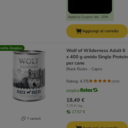
Applica Coupon del -20%
Aggiungi al carrello
celta Zooplus
Wolf of Wilderness Adult 6
x 400 g umido Single Protein
per cane
Black Rocks - Capra
Rating: 4.7/5
(
849
)
18,49 €
7,70 € / kg
17,57 €
7 varianti