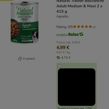
Natural Trainer Bocconcini
Adult Medium & Maxi 2 x
415 g
Agnello
Rating: 5/5
(
2
)
Prezzo reg.
5,58 €
4,99 €
6,01 € / kg
4,74 €
4 varianti
Applica Coupon del -15%