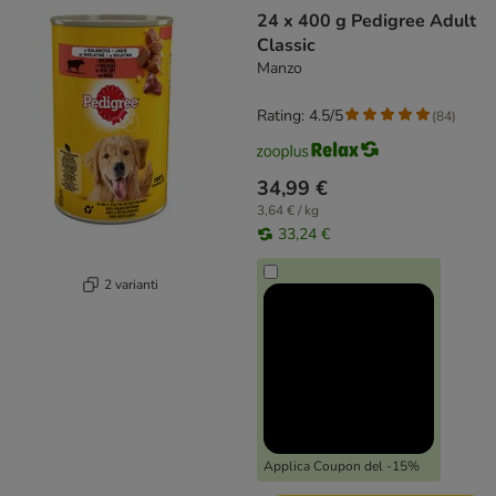
24 x 400 g Pedigree Adult
Classic
Manzo
Rating: 4.5/5
(
84
)
34,99 €
3,64 € / kg
33,24 €
2 varianti
Applica Coupon del -15%