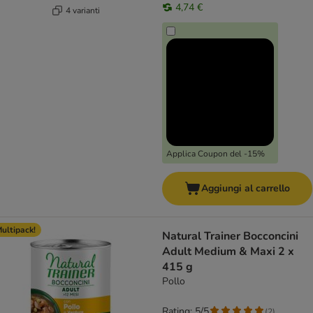
4,74 €
4 varianti
Applica Coupon del -15%
Aggiungi al carrello
ultipack!
Natural Trainer Bocconcini
Adult Medium & Maxi 2 x
415 g
Pollo
Rating: 5/5
(
2
)