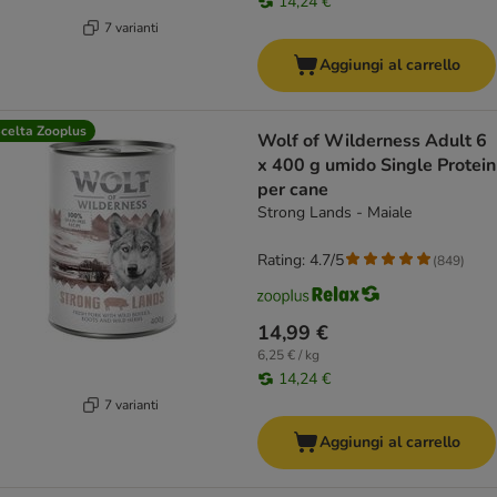
14,24 €
7 varianti
Aggiungi al carrello
celta Zooplus
Wolf of Wilderness Adult 6
x 400 g umido Single Protein
per cane
Strong Lands - Maiale
Rating: 4.7/5
(
849
)
14,99 €
6,25 € / kg
14,24 €
7 varianti
Aggiungi al carrello