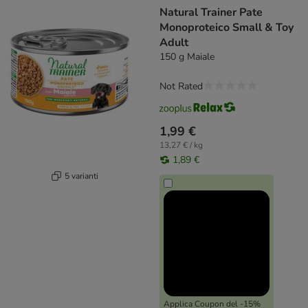
Natural Trainer Pate
Monoproteico Small & Toy
Adult
150 g Maiale
Not Rated
1,99 €
13,27 € / kg
1,89 €
5 varianti
Applica Coupon del -15%