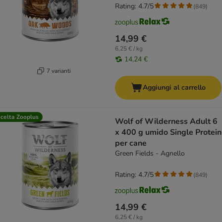
Rating: 4.7/5
(
849
)
14,99 €
6,25 € / kg
14,24 €
7 varianti
Aggiungi al carrello
celta Zooplus
Wolf of Wilderness Adult 6
x 400 g umido Single Protein
per cane
Green Fields - Agnello
Rating: 4.7/5
(
849
)
14,99 €
6,25 € / kg