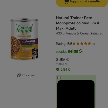
Aggiungi al carrello
Natural Trainer Pate
Monoproteico Medium &
Maxi Adult
400 g Anatra & Cereali integrali
Rating: 5/5
(
1
)
2,99 €
7,48 € / kg
2,84 €
20 varianti