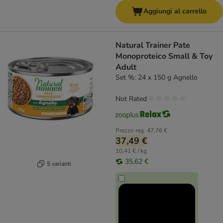
Aggiungi al carrello
Natural Trainer Pate
Monoproteico Small & Toy
Adult
Set %: 24 x 150 g Agnello
Not Rated
Prezzo reg.
47,76 €
37,49 €
10,41 € / kg
35,62 €
5 varianti