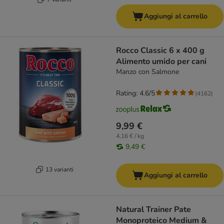
Aggiungi al carrello
Rocco Classic 6 x 400 g
Alimento umido per cani
Manzo con Salmone
Rating: 4.6/5
(
4162
)
9,99 €
4,16 € / kg
9,49 €
13 varianti
Aggiungi al carrello
Natural Trainer Pate
Monoproteico Medium &