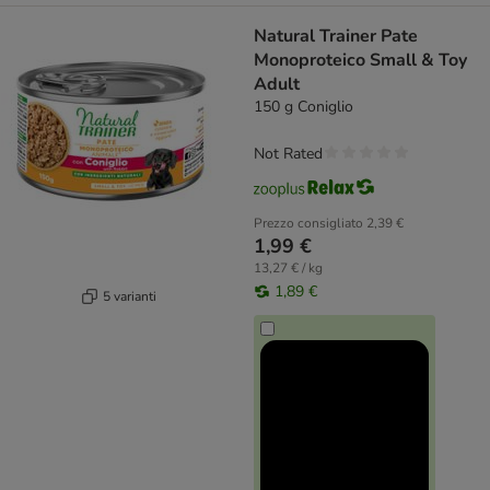
Natural Trainer Pate
Monoproteico Small & Toy
Adult
150 g Coniglio
Not Rated
Prezzo consigliato
2,39 €
1,99 €
13,27 € / kg
1,89 €
5 varianti