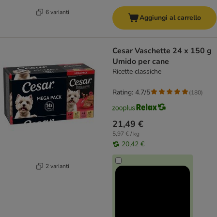
6 varianti
Aggiungi al carrello
Cesar Vaschette 24 x 150 g
Umido per cane
Ricette classiche
Rating: 4.7/5
(
180
)
21,49 €
5,97 € / kg
20,42 €
2 varianti