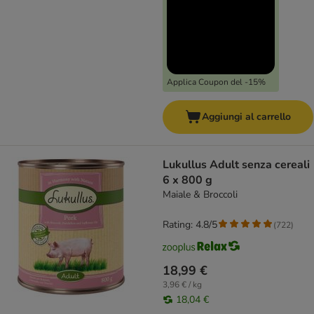
Applica Coupon del -15%
Aggiungi al carrello
Lukullus Adult senza cereali
6 x 800 g
Maiale & Broccoli
Rating: 4.8/5
(
722
)
18,99 €
3,96 € / kg
18,04 €