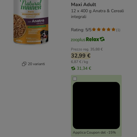
Maxi Adult
12 x 400 g Anatra & Cereali
integrali
Rating: 5/5
(
1
)
Prezzo reg.
35,88 €
32,99 €
6,87 € / kg
20 varianti
31,34 €
Applica Coupon del -15%