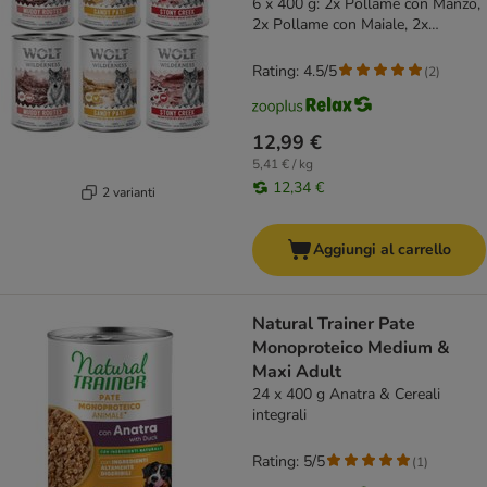
6 x 400 g: 2x Pollame con Manzo,
2x Pollame con Maiale, 2x
Pollame con Pollo
Rating: 4.5/5
(
2
)
12,99 €
5,41 € / kg
12,34 €
2 varianti
Aggiungi al carrello
Natural Trainer Pate
Monoproteico Medium &
Maxi Adult
24 x 400 g Anatra & Cereali
integrali
Rating: 5/5
(
1
)