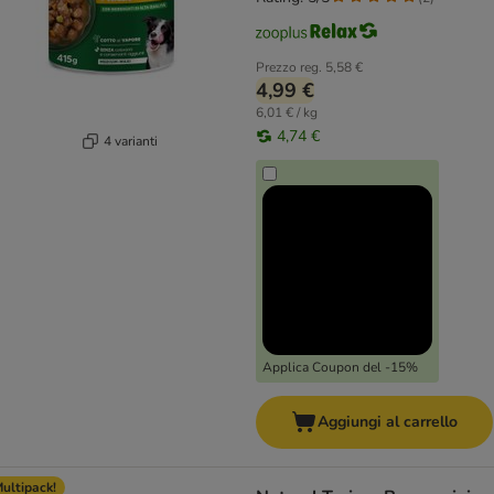
Prezzo reg.
5,58 €
4,99 €
6,01 € / kg
4,74 €
4 varianti
Applica Coupon del -15%
Aggiungi al carrello
ultipack!