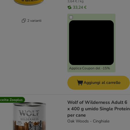
3,64 € / kg
33,24 €
2 varianti
Applica Coupon del -15%
Aggiungi al carrello
celta Zooplus
Wolf of Wilderness Adult 6
x 400 g umido Single Protein
per cane
Oak Woods - Cinghiale