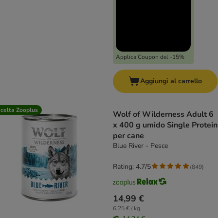
Applica Coupon del -15%
Aggiungi al carrello
celta Zooplus
Wolf of Wilderness Adult 6
x 400 g umido Single Protein
per cane
Blue River - Pesce
Rating: 4.7/5
(
849
)
14,99 €
6,25 € / kg