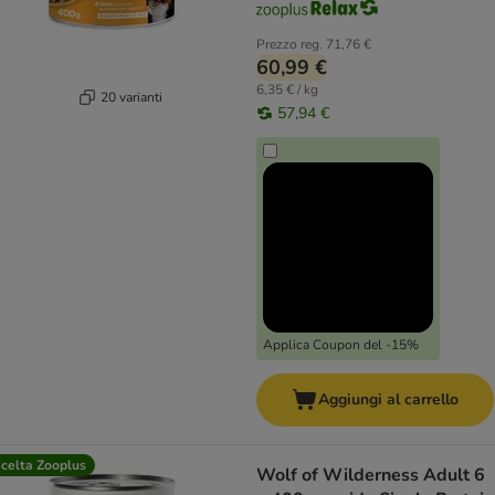
Prezzo reg.
71,76 €
60,99 €
6,35 € / kg
20 varianti
57,94 €
Applica Coupon del -15%
Aggiungi al carrello
celta Zooplus
Wolf of Wilderness Adult 6