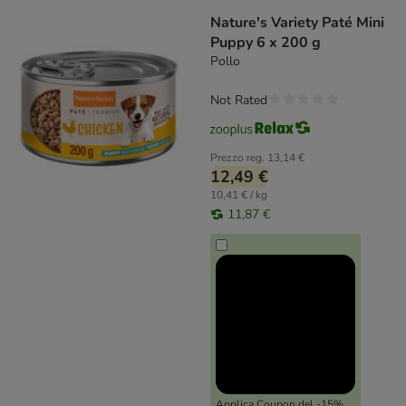
Nature's Variety Paté Mini
Puppy 6 x 200 g
Pollo
Not Rated
Prezzo reg.
13,14 €
12,49 €
10,41 € / kg
11,87 €
Applica Coupon del -15%