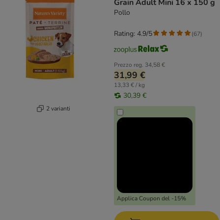
Grain Adult Mini 16 x 150 g
Pollo
Rating: 4.9/5
(
67
)
Prezzo reg.
34,58 €
31,99 €
13,33 € / kg
30,39 €
2 varianti
Applica Coupon del -15%