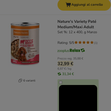
Aggiungi al carrello
Nature's Variety Paté
Medium/Maxi Adult
Set %: 12 x 400, g Manzo
Rating: 5/5
(
1
)
Prezzo reg.
35,88 €
32,99 €
6,87 € / kg
31,34 €
6 varianti