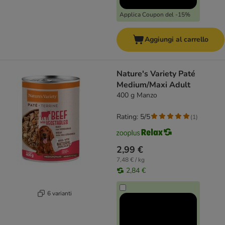
Applica Coupon del -15%
Aggiungi al carrello
Nature's Variety Paté
Medium/Maxi Adult
400 g Manzo
Rating: 5/5
(
1
)
2,99 €
7,48 € / kg
2,84 €
6 varianti