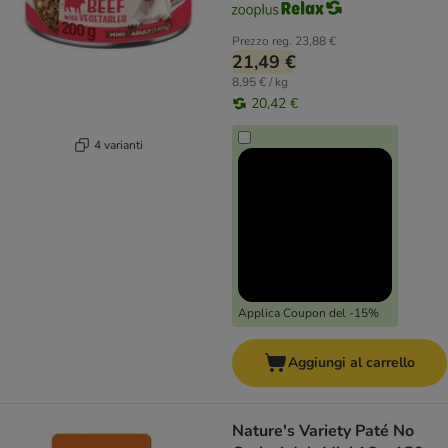
Prezzo reg.
23,88 €
21,49 €
8,95 € / kg
20,42 €
4 varianti
Applica Coupon del -15%
Aggiungi al carrello
Nature's Variety Paté No