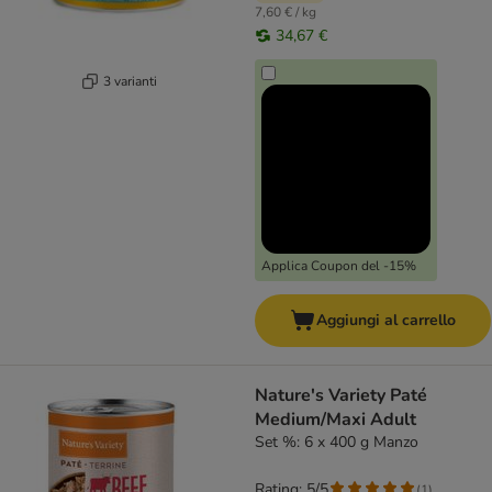
7,60 € / kg
34,67 €
3 varianti
Applica Coupon del -15%
Aggiungi al carrello
Nature's Variety Paté
Medium/Maxi Adult
Set %: 6 x 400 g Manzo
Rating: 5/5
(
1
)