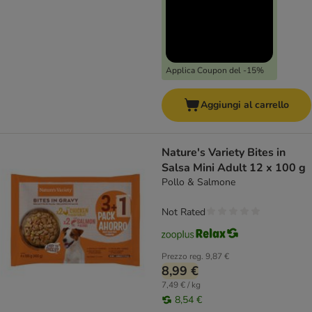
Applica Coupon del -15%
Aggiungi al carrello
Nature's Variety Bites in
Salsa Mini Adult 12 x 100 g
Pollo & Salmone
Not Rated
Prezzo reg.
9,87 €
8,99 €
7,49 € / kg
8,54 €