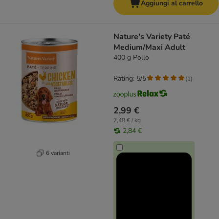
Aggiungi al carrello
Nature's Variety Paté
Medium/Maxi Adult
400 g Pollo
Rating: 5/5
(
1
)
2,99 €
7,48 € / kg
2,84 €
6 varianti