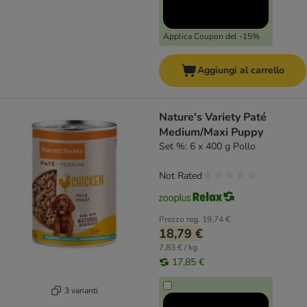
Applica Coupon del -15%
Aggiungi al carrello
Nature's Variety Paté
Medium/Maxi Puppy
Set %: 6 x 400 g Pollo
Not Rated
Prezzo reg.
19,74 €
18,79 €
7,83 € / kg
17,85 €
3 varianti