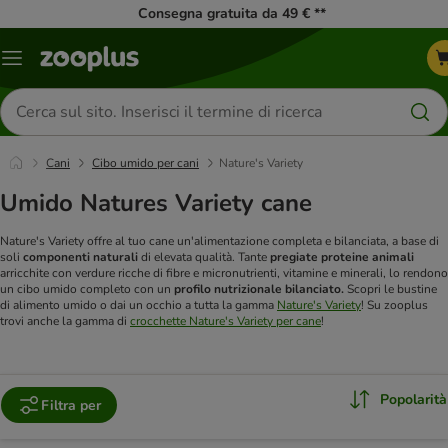
Consegna gratuita da 49 € **
Overview
catalogo
Cerca
prodotti
Cani
Cibo umido per cani
Nature's Variety
Umido Natures Variety cane
Nature's Variety offre al tuo cane un'alimentazione completa e bilanciata, a base di
soli
componenti naturali
di elevata qualità. Tante
pregiate proteine animali
arricchite con verdure ricche di fibre e micronutrienti, vitamine e minerali, lo rendono
un cibo umido completo con un
profilo nutrizionale bilanciato.
Scopri le bustine
di alimento umido o dai un occhio a tutta la gamma
Nature's Variety
! Su zooplus
trovi anche la gamma di
crocchette Nature's Variety per cane
!
Popolarità
Filtra per