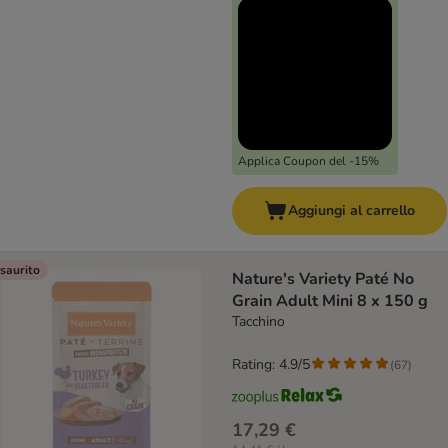
Applica Coupon del -15%
Aggiungi al carrello
saurito
Nature's Variety Paté No
Grain Adult Mini 8 x 150 g
Tacchino
Rating: 4.9/5
(
67
)
17,29 €