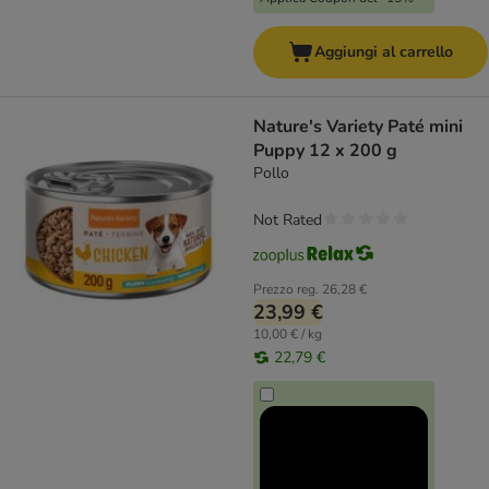
Aggiungi al carrello
Nature's Variety Paté mini
Puppy 12 x 200 g
Pollo
Not Rated
Prezzo reg.
26,28 €
23,99 €
10,00 € / kg
22,79 €