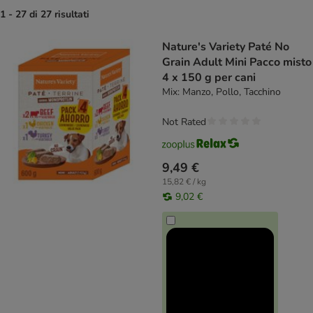
1 - 27 di 27 risultati
product items have been changed
Nature's Variety Paté No
Grain Adult Mini Pacco misto
4 x 150 g per cani
Mix: Manzo, Pollo, Tacchino
Not Rated
9,49 €
15,82 € / kg
9,02 €