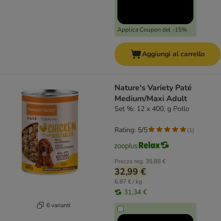
Applica Coupon del -15%
Aggiungi al carrello
Nature's Variety Paté
Medium/Maxi Adult
Set %: 12 x 400, g Pollo
Rating: 5/5
(
1
)
Prezzo reg.
35,88 €
32,99 €
6,87 € / kg
31,34 €
6 varianti