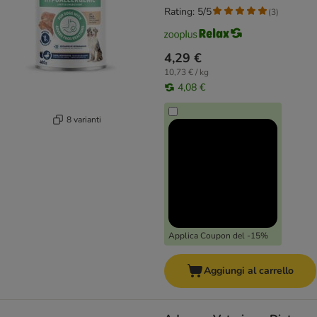
Rating: 5/5
(
3
)
4,29 €
10,73 € / kg
4,08 €
8 varianti
Applica Coupon del -15%
Aggiungi al carrello