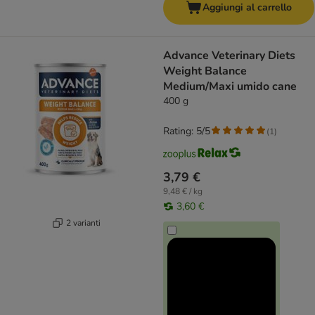
Aggiungi al carrello
Advance Veterinary Diets
Weight Balance
Medium/Maxi umido cane
400 g
Rating: 5/5
(
1
)
3,79 €
9,48 € / kg
3,60 €
2 varianti