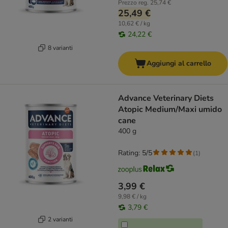
Prezzo reg.
25,74 €
25,49 €
10,62 € / kg
24,22 €
8 varianti
Aggiungi al carrello
Advance Veterinary Diets
Atopic Medium/Maxi umido
cane
400 g
Rating: 5/5
(
1
)
3,99 €
9,98 € / kg
3,79 €
2 varianti