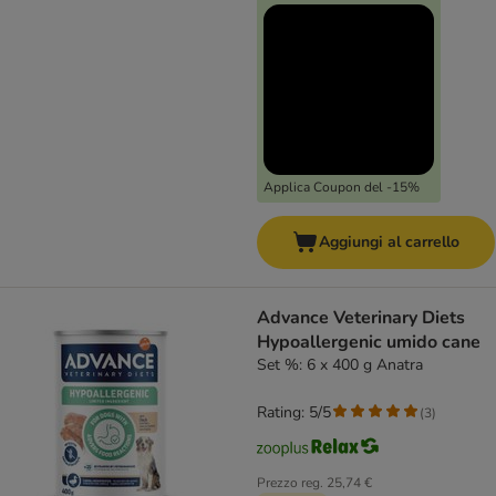
Applica Coupon del -15%
Aggiungi al carrello
Advance Veterinary Diets
Hypoallergenic umido cane
Set %: 6 x 400 g Anatra
Rating: 5/5
(
3
)
Prezzo reg.
25,74 €