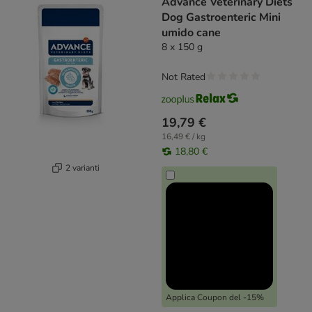
Advance Veterinary Diets
Dog Gastroenteric Mini
umido cane
8 x 150 g
Not Rated
19,79 €
16,49 € / kg
18,80 €
2 varianti
Applica Coupon del -15%