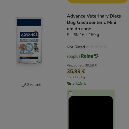
Advance Veterinary Diets
Dog Gastroenteric Mini
umido cane
Set %: 16 x 150 g
Not Rated
Prezzo reg.
39,58 €
35,99 €
15,00 € / kg
34,19 €
2 varianti