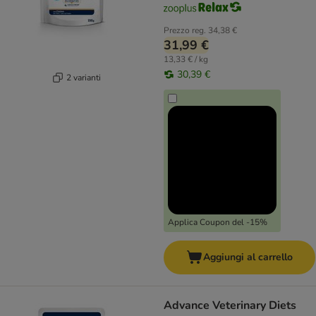
Prezzo reg.
34,38 €
31,99 €
13,33 € / kg
30,39 €
2 varianti
Applica Coupon del -15%
Aggiungi al carrello
Advance Veterinary Diets