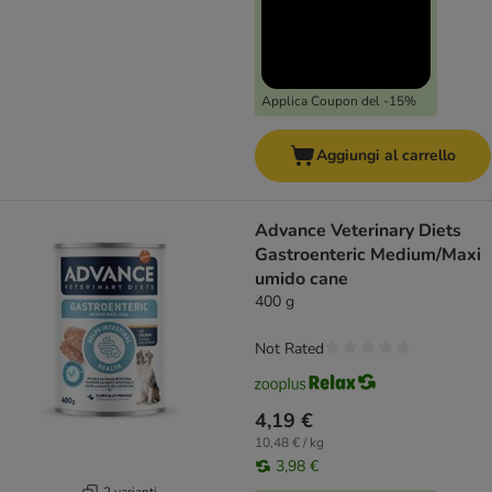
Applica Coupon del -15%
Aggiungi al carrello
Advance Veterinary Diets
Gastroenteric Medium/Maxi
umido cane
400 g
Not Rated
4,19 €
10,48 € / kg
3,98 €
2 varianti