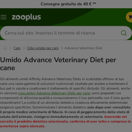
Consegna gratuita da 49 € **
Overview
catalogo
Cerca
prodotti
Cani
Cibo umido per cani
Advance Veterinary Diet
Umido Advance Veterinary Diet per
cane
Gli alimenti umidi Affinity Advance Veterinary Diets in scatolette offrono al tuo
cane una vasta gamma di soluzioni nutrizionali studiate per aiutare a mantenere il
tuo pet in salute e coadiuvare il trattamento di specifici disturbi. Gli alimenti, anche
in versione
croccantini Advance Veterinary Diets per cane
, sono preparati con
componenti di altissima qualità e conquisteranno il tuo pelosetto con il loro gusto
straordinario!
La scelta di un alimento dietetico coadiuva attivamente determinate
esigenze specifiche. Somministrare l’alimento dietetico
solo dopo aver consultato
il proprio medico veterinario di fiducia. In caso di peggioramento dello stato di
salute dell’animale, rivolgersi immediatamente al veterinario.
Inserendo nel
carrello il prodotto dietetico selezionato, conferma di aver letto e compreso le
avvertenze sopra elencate.