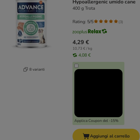
Hypoallergenic umido cane
400 g Trota
Rating: 5/5
(
3
)
4,29 €
10,73 € / kg
4,08 €
8 varianti
Applica Coupon del -15%
Aggiungi al carrello