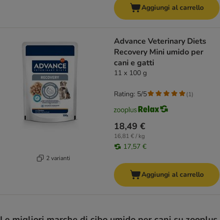
Aggiungi al carrello
Advance Veterinary Diets
Recovery Mini umido per
cani e gatti
11 x 100 g
Rating: 5/5
(
1
)
18,49 €
16,81 € / kg
17,57 €
2 varianti
Aggiungi al carrello
Le migliori marche di cibo umido per cani su zooplus