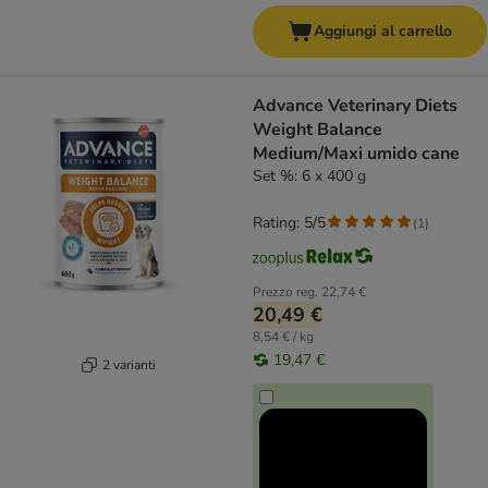
Aggiungi al carrello
Advance Veterinary Diets
Weight Balance
Medium/Maxi umido cane
Set %: 6 x 400 g
Rating: 5/5
(
1
)
Prezzo reg.
22,74 €
20,49 €
8,54 € / kg
19,47 €
2 varianti