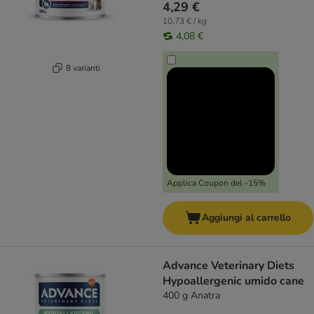
4,29 €
10,73 € / kg
4,08 €
8 varianti
Applica Coupon del -15%
Aggiungi al carrello
Advance Veterinary Diets
Hypoallergenic umido cane
400 g Anatra