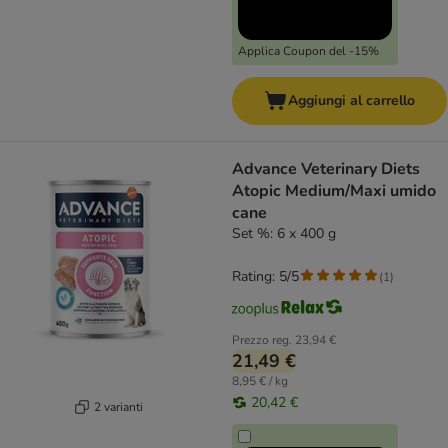
Applica Coupon del -15%
Aggiungi al carrello
Advance Veterinary Diets
Atopic Medium/Maxi umido
cane
Set %: 6 x 400 g
Rating: 5/5
(
1
)
Prezzo reg.
23,94 €
21,49 €
8,95 € / kg
20,42 €
2 varianti