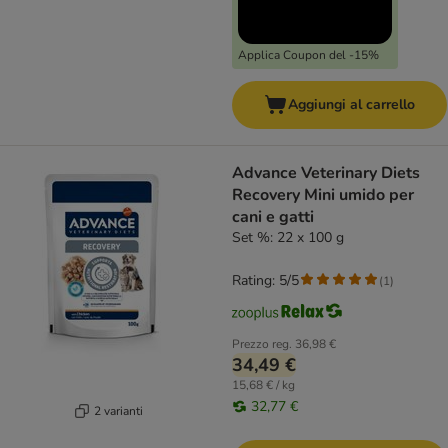
Applica Coupon del -15%
Aggiungi al carrello
Advance Veterinary Diets
Recovery Mini umido per
cani e gatti
Set %: 22 x 100 g
Rating: 5/5
(
1
)
Prezzo reg.
36,98 €
34,49 €
15,68 € / kg
32,77 €
2 varianti