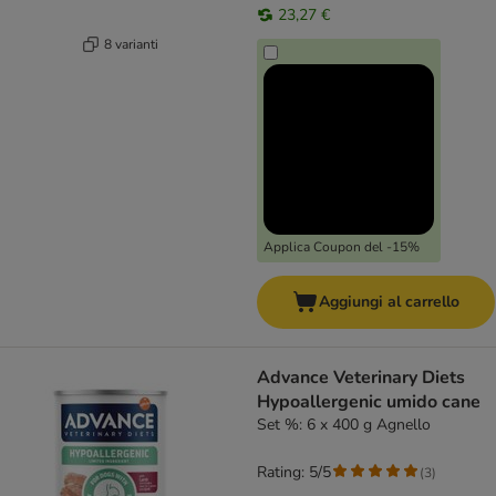
23,27 €
8 varianti
Applica Coupon del -15%
Aggiungi al carrello
Advance Veterinary Diets
Hypoallergenic umido cane
Set %: 6 x 400 g Agnello
Rating: 5/5
(
3
)