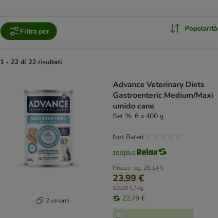
Popolarità
Filtra per
1 - 22 di 22 risultati
product items have been changed
Advance Veterinary Diets
Gastroenteric Medium/Maxi
umido cane
Set %: 6 x 400 g
Not Rated
Prezzo reg.
25,14 €
23,99 €
10,00 € / kg
22,79 €
2 varianti